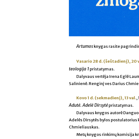
Artumos
knygas rasite pagrindin
Vasario 28 d. (šeštadienį), 20 v
teologija 1
pristatym
as.
Dalyvaus vertėja Irena Eglė Laum
Salinienė. Renginį ves Darius Chmie
Kovo 1 d. (sekmadienį), 13 val.
,
Adutė. Adelė Dirsytė
pristatym
as.
Dalyvaus knygos autorė Danguolė
Adelės Dirsytės bylos postulatorius
Chmieliauskas.
Metų knygos rinkimų komisija 