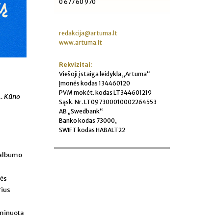
0 677 60 970
redakcija@artuma.lt
www.artuma.lt
Rekvizitai:
Viešoji įstaiga leidykla „Artuma“
Įmonės kodas 134460120
PVM mokėt. kodas LT344601219
..
Kūno
Sąsk. Nr. LT097300010002264553
AB „Swedbank“
Banko kodas 73000,
SWIFT kodas HABALT22
 albumo
tės
rius
ominuota