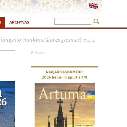
I
ARCHYVAS
×
žiaugsmo traukime šlovės giesmes!
(Ps 95, 2)
Reklama
NAUJAUSIAS NUMERIS
2026 liepa–rugpjūtis 7/8