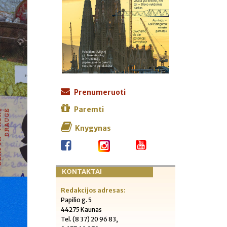
Prenumeruoti
Paremti
Knygynas
KONTAKTAI
Redakcijos adresas:
Papilio g. 5
44275 Kaunas
Tel. (8 37) 20 96 83,