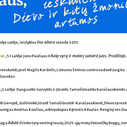
Vox altera
ėje salėje,
leidyklos
stende 5.D13
Kaip vyrą ir moterį sutvėrė juos. Pradžioje.
al.
, 5.1 salėje
Jono Pauliaus II
enskaitė; prof. Naglis Kardelis; Lietuvos šeimos centro vadovė Jurgita
liauskas.
 1,2 salėje
Danguolės Gervytės ir Jūratės Tamošiūnaitės Karašauskienės
 Gervytė, dailininkė Jūratė Tamošiūnaitė-Karašauskienė, Dievo tarnai
 kunigas Andrius Končius, arkivyskupas Kęstutis Kėvalas. Renginį ves Da
Adutė
knyga
išrinko tarp vertingiausių 2025-ųjų metų lietuviškų knygų, n