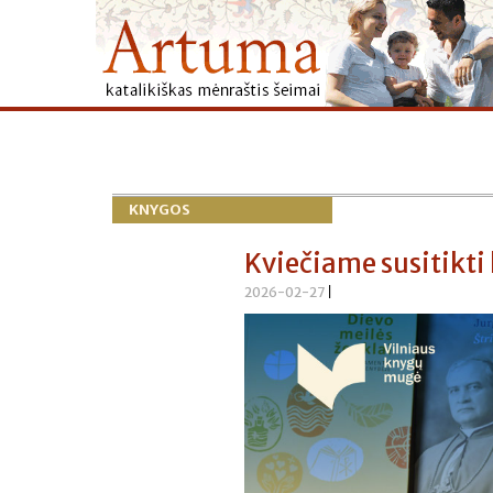
KNYGOS
Kviečiame susitikt
2026-02-27
|