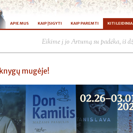
APIE MUS
KAIP ĮSIGYTI
KAIP PAREMTI
KITI LEIDINIA
Eikime į jo Artumą su padėka, iš d
i knygų mugėje!