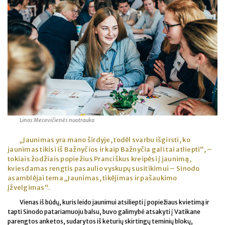
Linos Mecevičienės nuotrauka
„Jaunimas yra mano širdyje, todėl svarbu išgirsti, ko
jaunimas tikisi iš Bažnyčios ir kaip Bažnyčia gali tai atliepti“, –
tokiais žodžiais popiežius Pranciškus kreipėsi į jaunimą,
kviesdamas rengtis pasaulio vyskupų susitikimui – Sinodo
asamblėjai tema „Jaunimas, tikėjimas ir pašaukimo
įžvelgimas“.
Vienas iš būdų, kuris leido jaunimui atsiliepti į popiežiaus kvietimą ir
tapti Sinodo patariamuoju balsu, buvo galimybė atsakyti į Vatikane
parengtos anketos, sudarytos iš keturių skirtingų teminių blokų,