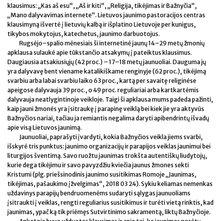
klausimus: „Kas aš esu“, „Aš ir kiti“, „Religija, tikėjimas ir Bažnyčia“,
„Mano dalyvavimas internete“. Lietuvos jaunimo pastoracijos centras
klausimyną išvertė į lietuvių kalbą ir išplatino Lietuvoje per kunigus,
tikybos mokytojus, katechetus, jaunimo darbuotojus.
Rugsėjo–spalio mėnesiais ši internetinė jaunų 14–29 metų žmonių
apklausa sulaukė apie tūkstančio atsakymų į pateiktus klausimus.
Daugiausia atsakiusiųjų (42 proc.) – 17–18 metų jaunuoliai. Dauguma jų
yra dalyvavę bent viename katalikiškame renginyje (62 proc.), tikėjimą
svarbiu arba labai svarbiu laiko 63 proc., kartą per savaitę religinėse
apeigose dalyvauja 39 proc., o 49 proc. reguliariai arba kartkartėmis
dalyvauja neatlygintinoje veikloje. Taigi ši apklausa mums padeda pažinti,
kaip jauni žmonės yra įsitraukę į parapinę veiklą bei kiek jie yra aktyvūs
Bažnyčios nariai, tačiau ja remiantis negalima daryti apibendrintų išvadų
apie visą Lietuvos jaunimą.
Jaunuoliai, paprašyti įvardyti, kokia Bažnyčios veikla jiems svarbi,
išskyrė tris punktus: jaunimo organizacijų ir parapijos veiklas jaunimui bei
liturgijos šventimą. Savo ruožtu jaunimas trokšta autentiškų liudytojų,
kurie dega tikėjimu ir savo pavyzdžiu kviečia jaunus žmones sekti
Kristumi (plg. priešsinodinis jaunimo susitikimas Romoje „Jaunimas,
tikėjimas, pašaukimo įžvelgimas“, 2018 03 24). Sykiu keliamas nemenkas
uždavinys parapijų bendruomenėms sudaryti sąlygas jaunuoliams
įsitraukti į veiklas, rengti reguliarius susitikimus ir turėti vietą rinktis, kad
jaunimas, ypač ką tik priėmęs Sutvirtinimo sakramentą, liktų Bažnyčioje.