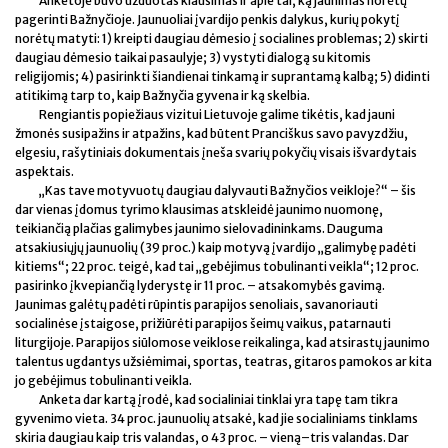
Anketoje buvo užduotas klausimas ir apie tai, ką jaunimas norėtų
pagerinti Bažnyčioje. Jaunuoliai įvardijo penkis dalykus, kurių pokytį
norėtų matyti: 1) kreipti daugiau dėmesio į socialines problemas; 2) skirti
daugiau dėmesio taikai pasaulyje; 3) vystyti dialogą su kitomis
religijomis; 4) pasirinkti šiandienai tinkamą ir suprantamą kalbą; 5) didinti
atitikimą tarp to, kaip Bažnyčia gyvena ir ką skelbia.
Rengiantis popiežiaus vizitui Lietuvoje galime tikėtis, kad jauni
žmonės susipažins ir atpažins, kad būtent Pranciškus savo pavyzdžiu,
elgesiu, rašytiniais dokumentais įneša svarių pokyčių visais išvardytais
aspektais.
„Kas tave motyvuotų daugiau dalyvauti Bažnyčios veikloje?“ – šis
dar vienas įdomus tyrimo klausimas atskleidė jaunimo nuomonę,
teikiančią plačias galimybes jaunimo sielovadininkams. Dauguma
atsakiusiųjų jaunuolių (39 proc.) kaip motyvą įvardijo „galimybę padėti
kitiems“; 22 proc. teigė, kad tai „gebėjimus tobulinanti veikla“; 12 proc.
pasirinko įkvepiančią lyderystę ir 11 proc. – atsakomybės gavimą.
Jaunimas galėtų padėti rūpintis parapijos senoliais, savanoriauti
socialinėse įstaigose, prižiūrėti parapijos šeimų vaikus, patarnauti
liturgijoje. Parapijos siūlomose veiklose reikalinga, kad atsirastų jaunimo
talentus ugdantys užsiėmimai, sportas, teatras, gitaros pamokos ar kita
jo gebėjimus tobulinanti veikla.
Anketa dar kartą įrodė, kad socialiniai tinklai yra tapę tam tikra
gyvenimo vieta. 34 proc. jaunuolių atsakė, kad jie socialiniams tinklams
skiria daugiau kaip tris valandas, o 43 proc. – vieną–tris valandas. Dar