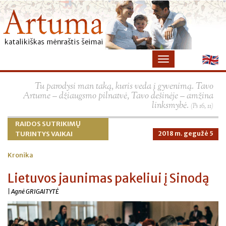
×
Tu parodysi man taką, kuris veda į gyvenimą. Tavo
Artume – džiaugsmo pilnatvė, Tavo dešinėje – amžina
linksmybė.
(Ps 16, 11)
RAIDOS SUTRIKIMŲ
TURINTYS VAIKAI
2018 m. gegužė 5
Kronika
Lietuvos jaunimas pakeliui į Sinodą
| Agnė GRIGAITYTĖ