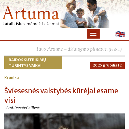
×
Tavo Artume – džiaugsmo pilnatvė.
(Ps 16, 11)
RAIDOS SUTRIKIMŲ
TURINTYS VAIKAI
2025 gruodis 12
Kronika
Šviesesnės valstybės kūrėjai esame
visi
| Prof. Danutė Gailienė