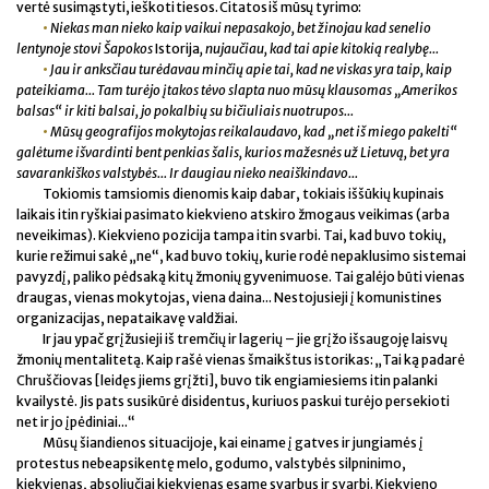
vertė susimąstyti, ieškoti tiesos. Citatos iš mūsų tyrimo:
•
Niekas man nieko kaip vaikui nepasakojo, bet žinojau kad senelio
lentynoje stovi Šapokos
Istorija
, nujaučiau, kad tai apie kitokią realybę...
•
Jau ir anksčiau turėdavau minčių apie tai, kad ne viskas yra taip, kaip
pateikiama... Tam turėjo įtakos tėvo slapta nuo mūsų klausomas „Amerikos
balsas“ ir kiti balsai, jo pokalbių su bičiuliais nuotrupos...
•
Mūsų geografijos mokytojas reikalaudavo, kad „net iš miego pakelti“
galėtume išvardinti bent penkias šalis, kurios mažesnės už Lietuvą, bet yra
savarankiškos valstybės... Ir daugiau nieko neaiškindavo...
Tokiomis tamsiomis dienomis kaip dabar, tokiais iššūkių kupinais
laikais itin ryškiai pasimato kiekvieno atskiro žmogaus veikimas (arba
neveikimas). Kiekvieno pozicija tampa itin svarbi. Tai, kad buvo tokių,
kurie režimui sakė „ne“, kad buvo tokių, kurie rodė nepaklusimo sistemai
pavyzdį, paliko pėdsaką kitų žmonių gyvenimuose. Tai galėjo būti vienas
draugas, vienas mokytojas, viena daina... Nestojusieji į komunistines
organizacijas, nepataikavę valdžiai.
Ir jau ypač grįžusieji iš tremčių ir lagerių – jie grįžo išsaugoję laisvų
žmonių mentalitetą. Kaip rašė vienas šmaikštus istorikas: „Tai ką padarė
Chruščiovas [leidęs jiems grįžti], buvo tik engiamiesiems itin palanki
kvailystė. Jis pats susikūrė disidentus, kuriuos paskui turėjo persekioti
net ir jo įpėdiniai...“
Mūsų šiandienos situacijoje, kai einame į gatves ir jungiamės į
protestus nebeapsikentę melo, godumo, valstybės silpninimo,
kiekvienas, absoliučiai kiekvienas esame svarbus ir svarbi. Kiekvieno