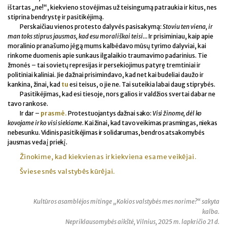
ištartas „ne!“, kiekvieno stovėjimas už teisingumą patraukia ir kitus, nes
stiprina bendrystę ir pasitikėjimą.
Perskaičiau vienos protesto dalyvės pasisakymą:
Stoviu ten viena, ir
man toks stiprus jausmas, kad esu morališkai teisi…
Ir prisiminiau, kaip apie
moralinio pranašumo jėgą mums kalbėdavo mūsų tyrimo dalyviai, kai
rinkome duomenis apie sunkaus ilgalaikio traumavimo padarinius. Tie
žmonės – tai sovietų represijas ir persekiojimus patyrę tremtiniai ir
politiniai kaliniai. Jie dažnai prisimindavo, kad net kai budeliai daužo ir
kankina, žinai, kad
tu
esi teisus, o jie ne. Tai suteikia labai daug stiprybės.
Pasitikėjimas, kad esi tiesoje, nors galios ir valdžios svertai dabar ne
tavo rankose.
Ir dar –
prasmė.
Protestuojantys dažnai sako:
Visi žinome, dėl ko
kovojame ir ko visi siekiame
. Kai žinai, kad tavo veikimas prasmingas, niekas
nebesunku. Vidinis pasitikėjimas ir solidarumas, bendros atsakomybės
jausmas veda į priekį.
Žinokime, kad kiekvienas ir kiekviena esame veikėjai.
Šviesesnės valstybės kūrėjai.
Kultūros asamblėjos mitinge „Kokios valstybės mes norime?“ sakyta
kalba.
Nepriklausomybės aikštė, Vilnius, 2025 m. lapkričio 21 d.