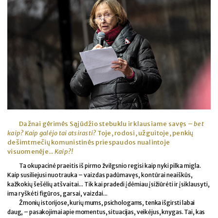
Dažnai gėrimės Sąjūdžio stebuklu ir klausiame savęs –
bet
kaip? Kaip galėjo tai atsirasti?
Toje, rodosi, užguitoje, penkių
dešimtmečių komunistinės priespaudos nualintoje
visuomenėje...
Kaip?!
Ta okupacinė praeitis iš pirmo žvilgsnio regisi kaip nyki pilka migla.
Kaip susiliejusi nuotrauka – vaizdas padūmavęs, kontūrai neaiškūs,
kažkokių šešėlių atšvaitai... Tik kai pradedi įdėmiau įsižiūrėti ir įsiklausyti,
ima ryškėti figūros, garsai, vaizdai...
Žmonių istorijose, kurių mums, psichologams, tenka išgirsti labai
daug, – pasakojimai apie momentus, situacijas, veikėjus, knygas. Tai, kas