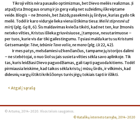
Tikroji viltis nėra pasaulio optimizmas, bet Dievo meilės realizmas. Ji
atpažįsta žmogaus orumą ir jo gerą valią net sužeidimų iškreiptame
veide. Blogis – ne žmonės, bet žaizdų pasekmės jų širdyse, kurias gydo tik
meilė. Todėl ir karo viduryje lieka viena ištikima tiesa:
Meilė stipresnė už
mirtį
(plg
.
Gg
8, 6). Šis maldavimas kviečia tikėti, kad net ten, kur žmonės
neteko vilties, Kristus išlieka griuvėsiuose, įtampose, nesutarimuose –
per tuos, kurie vis dar tiki gailestingumu. Tęsiasi malda kartu su Kristumi
Getsemanėje:
Tėve, tebūnie Tavo valia, ne mano
(plg.
Lk
22, 42).
Ir mes patys, melsdamiesi už kenčiančius, tampame jų istorijos dalimi
– ne stebėtojai, o nuo šiol su jais susieta vilties sėkla savo aplinkoje. Tik
tas, kuris leidžiasi Dievo paguodžiamas, gali tapti paguoda kitiems. Todėl
pirmiausia leiskime, kad taikos sėkla kristų į mūsų širdis, ir vilkimės, kad
didesnių vargų ištikti krikščionys turės jėgų tokiais tapti ir išlikti.
< Atgal į sąrašą
© Artuma, 2014-2020. Visos teisės saugomos.
© Katalikų interneto tarnyba, 2014-2020