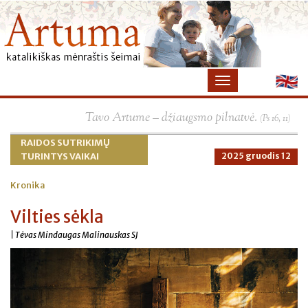
×
Tavo Artume – džiaugsmo pilnatvė.
(Ps 16, 11)
RAIDOS SUTRIKIMŲ
TURINTYS VAIKAI
2025 gruodis 12
Kronika
Vilties sėkla
| Tėvas Mindaugas Malinauskas SJ