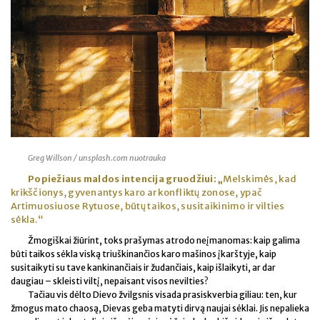
Greg Willson / unsplash.com nuotrauka
Popiežiaus maldos intencija gruodžiui: „
Melskimės, kad
krikščionys, gyvenantys karo ar konfliktų zonose, ypač
Artimuosiuose Rytuose, būtų taikos, susitaikinimo ir vilties
sėkla.“
Žmogiškai žiūrint, toks prašymas atrodo neįmanomas: kaip galima
būti taikos sėkla viską triuškinančios karo mašinos įkarštyje, kaip
susitaikyti su tave kankinančiais ir žudančiais, kaip išlaikyti, ar dar
daugiau – skleisti viltį, nepaisant visos nevilties?
Tačiau vis dėlto Dievo žvilgsnis visada prasiskverbia giliau: ten, kur
žmogus mato chaosą, Dievas geba matyti dirvą naujai sėklai. Jis nepalieka