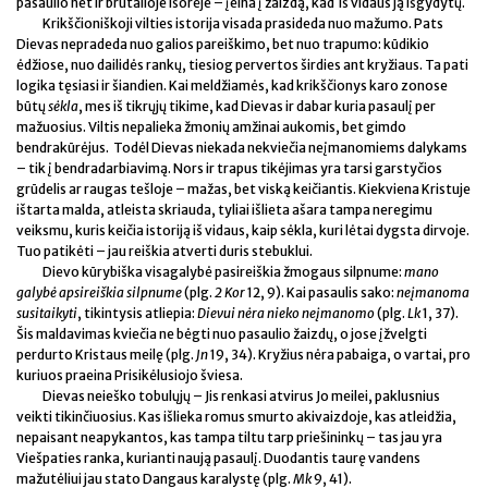
pasaulio net ir brutalioje išorėje – įeina į žaizdą, kad iš vidaus ją išgydytų.
Krikščioniškoji vilties istorija visada prasideda nuo mažumo. Pats
Dievas nepradeda nuo galios pareiškimo, bet nuo trapumo: kūdikio
ėdžiose, nuo dailidės rankų, tiesiog pervertos širdies ant kryžiaus. Ta pati
logika tęsiasi ir šiandien. Kai meldžiamės, kad krikščionys karo zonose
būtų
sėkla
, mes iš tikrųjų tikime, kad Dievas ir dabar kuria pasaulį per
mažuosius. Viltis nepalieka žmonių amžinai aukomis, bet gimdo
bendrakūrėjus. Todėl Dievas niekada nekviečia neįmanomiems dalykams
– tik į bendradarbiavimą. Nors ir trapus tikėjimas yra tarsi garstyčios
grūdelis ar raugas tešloje – mažas, bet viską keičiantis. Kiekviena Kristuje
ištarta malda, atleista skriauda, tyliai išlieta ašara tampa neregimu
veiksmu, kuris keičia istoriją iš vidaus, kaip sėkla, kuri lėtai dygsta dirvoje.
Tuo patikėti – jau reiškia atverti duris stebuklui.
Dievo kūrybiška visagalybė pasireiškia žmogaus silpnume:
mano
galybė apsireiškia silpnume
(plg.
2 Kor
12, 9). Kai pasaulis sako:
neįmanoma
susitaikyti
, tikintysis atliepia:
Dievui nėra nieko neįmanomo
(plg.
Lk
1, 37).
Šis maldavimas kviečia ne bėgti nuo pasaulio žaizdų, o jose įžvelgti
perdurto Kristaus meilę (plg.
Jn
19, 34). Kryžius nėra pabaiga, o vartai, pro
kuriuos praeina Prisikėlusiojo šviesa.
Dievas neieško tobulųjų – Jis renkasi atvirus Jo meilei, paklusnius
veikti tikinčiuosius. Kas išlieka romus smurto akivaizdoje, kas atleidžia,
nepaisant neapykantos, kas tampa tiltu tarp priešininkų – tas jau yra
Viešpaties ranka, kurianti naują pasaulį. Duodantis taurę vandens
mažutėliui jau stato Dangaus karalystę (plg.
Mk
9, 41).