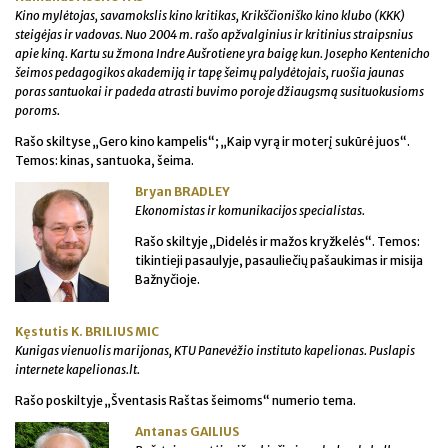
Kino mylėtojas, savamokslis kino kritikas, Krikščioniško kino klubo (KKK)
steigėjas ir vadovas. Nuo 2004 m. rašo apžvalginius ir kritinius straipsnius
apie kiną. Kartu su žmona Indre Aušrotiene yra baigę kun. Josepho Kentenicho
šeimos pedagogikos akademiją ir tapę šeimų palydėtojais, ruošia jaunas
poras santuokai ir padeda atrasti buvimo poroje džiaugsmą susituokusioms
poroms.
Rašo skiltyse „Gero kino kampelis“; „Kaip vyrą ir moterį sukūrė juos“.
Temos: kinas, santuoka, šeima.
Bryan BRADLEY
Ekonomistas ir komunikacijos specialistas.
Rašo skiltyje „Didelės ir mažos kryžkelės“. Temos:
tikintieji pasaulyje, pasauliečių pašaukimas ir misija
Bažnyčioje.
Kęstutis K. BRILIUS MIC
Kunigas vienuolis marijonas, KTU Panevėžio instituto kapelionas. Puslapis
internete kapelionas.lt.
Rašo poskiltyje „Šventasis Raštas šeimoms“ numerio tema.
Antanas GAILIUS