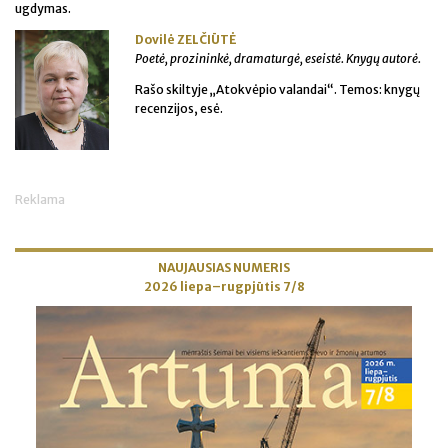
ugdymas.
Dovilė ZELČIŪTĖ
Poetė, prozininkė, dramaturgė, eseistė. Knygų autorė.
Rašo skiltyje „Atokvėpio valandai“. Temos: knygų
recenzijos, esė.
Reklama
NAUJAUSIAS NUMERIS
2026 liepa–rugpjūtis 7/8