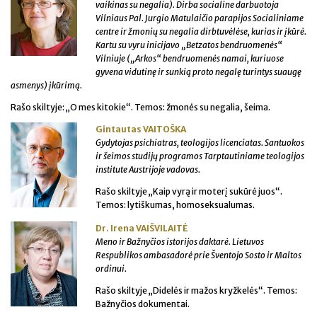
vaikinas su negalia). Dirba socialine darbuotoja
Vilniaus Pal. Jurgio Matulaičio parapijos Socialiniame
centre ir žmonių su negalia dirbtuvėlėse, kurias ir įkūrė.
Kartu su vyru inicijavo „Betzatos bendruomenės“
Vilniuje („Arkos“ bendruomenės namai, kuriuose
gyvena vidutinę ir sunkią proto negalę turintys suaugę
asmenys) įkūrimą.
Rašo skiltyje: „O mes kitokie“. Temos: žmonės su negalia, šeima.
Gintautas VAITOŠKA
Gydytojas psichiatras, teologijos licenciatas. Santuokos
ir šeimos studijų programos Tarptautiniame teologijos
institute Austrijoje vadovas.
Rašo skiltyje „Kaip vyrą ir moterį sukūrė juos“.
Temos: lytiškumas, homoseksualumas.
Dr. Irena VAIŠVILAITĖ
Meno ir Bažnyčios istorijos daktarė. Lietuvos
Respublikos ambasadorė prie Šventojo Sosto ir Maltos
ordinui.
Rašo skiltyje „Didelės ir mažos kryžkelės“. Temos:
Bažnyčios dokumentai.