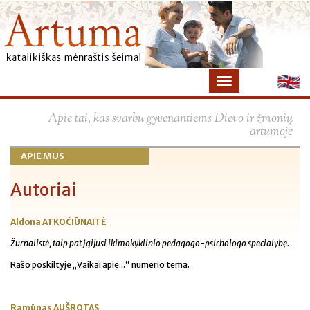
×
Apie tai, kas svarbu gyvenantiems Dievo ir žmonių
artumoje
APIE MUS
Autoriai
Aldona ATKOČIŪNAITĖ
Žurnalistė, taip pat įgijusi ikimokyklinio pedagogo-psichologo specialybę.
Rašo poskiltyje „Vaikai apie...“ numerio tema.
Ramūnas AUŠROTAS