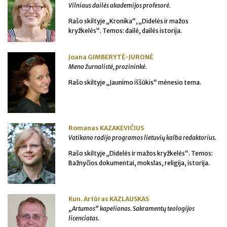
Vilniaus dailės akademijos profesorė.
Rašo skiltyje „Kronika“, „Didelės ir mažos
kryžkelės“. Temos: dailė, dailės istorija.
Joana GIMBERYTĖ-JURONĖ
Meno žurnalistė, prozininkė.
Rašo skiltyje „Jaunimo iššūkis“ mėnesio tema.
Romanas KAZAKEVIČIUS
Vatikano radijo programos lietuvių kalba redaktorius.
Rašo skiltyje „Didelės ir mažos kryžkelės“. Temos:
Bažnyčios dokumentai, mokslas, religija, istorija.
Kun. Artūras KAZLAUSKAS
„Artumos“ kapelionas. Sakramentų teologijos
licenciatas.