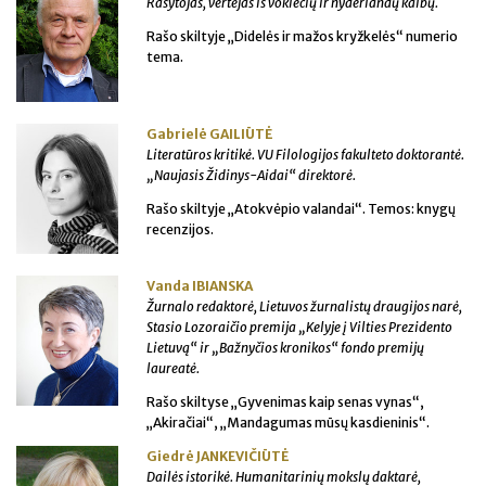
Rašytojas, vertėjas iš vokiečių ir nyderlandų kalbų.
Rašo skiltyje „Didelės ir mažos kryžkelės“ numerio
tema.
Gabrielė GAILIŪTĖ
Literatūros kritikė. VU Filologijos fakulteto doktorantė.
„Naujasis Židinys-Aidai“ direktorė.
Rašo skiltyje „Atokvėpio valandai“. Temos: knygų
recenzijos.
Vanda IBIANSKA
Žurnalo redaktorė, Lietuvos žurnalistų draugijos narė,
Stasio Lozoraičio premija „Kelyje į Vilties Prezidento
Lietuvą“ ir „Bažnyčios kronikos“ fondo premijų
laureatė.
Rašo skiltyse „Gyvenimas kaip senas vynas“,
„Akiračiai“, „Mandagumas mūsų kasdieninis“.
Giedrė JANKEVIČIŪTĖ
Dailės istorikė. Humanitarinių mokslų daktarė,