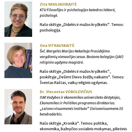
Zita VASILIAUSKAITĖ
KTU Filosofijos ir psichologijos katedros lektorė,
psichologė.
Rašo skiltyje „Didelės ir mažos kryžkelės“. Temos:
psichologija.
Ona VITKAUSKAITĖ
Švč. Mergelės Marijos Nekaltojo Prasidėjimo
vargdienių vienuolijos sesuo. Bostono kolegijos (JAV)
religinio ugdymo magistrė.
Rašo skiltyje „Didelės ir mažos kryžkelės“,
poskiltyje „Dešimt Dievo žodžių vaikams“. Temos:
Šventas Raštas, vaikų religinis ugdymas.
Dr. Vincentas VOBOLEVIČIUS
ISM Vadybos ir ekonomikos universiteto dėstytojas,
Ekonomikos ir Politikos programos direktorius.
„Laisvos visuomenės instituto“ (laisvavisuomene.lt)
bendradarbis.
Rašo skiltyje „Kronika“. Temos: politika,
ekonomika, Bažnyčios socialinis mokymas, pilietinis