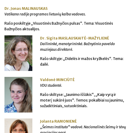
Dr. Jonas MALINAUSKAS
Vatikano radijo programos lietuvių kalba vadovas.
Rašo poskiltyje „Visuotinės Bažnyčios pulsas“. Tema: Visuotinės
Bažnyčios aktualijos.
Dr. Sigita MASLAUSKAITĖ-MAŽYLIENĖ
Dailininkė, menotyrininkė. Bažnytinio paveldo
muziejaus direktorė.
Rašo skiltyje: „Didelės ir mažos kryžkelės“. Tema:
dailė.
Valdonė MINCIŪTĖ
VDU studentė.
Rašo skiltyse: „Jaunimo iššūkis“, „Kaip vyrą ir
moterį sukūrė juos“. Temos: pokalbiai su jaunimu,
sužadėtiniais, sutuoktiniais.
Jolanta RAMONIENĖ
„Šeimos instituto“ vadovė. Nacionalinės šeimų ir tėvų
asociacijos narė
.