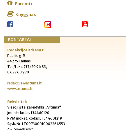
Paremti
Knygynas
KONTAKTAI
Redakcijos adresas:
Papilio g. 5
44275 Kaunas
Tel./faks. (37) 20 96 83,
0 677 60 970
redakcija@artuma.lt
www.artuma.lt
Rekvizitai:
Viešoji įstaiga leidykla „Artuma“
Įmonės kodas 134460120
PVM mokėt. kodas LT344601219
Sąsk. Nr. LT097300010002264553
AB „Swedbank“