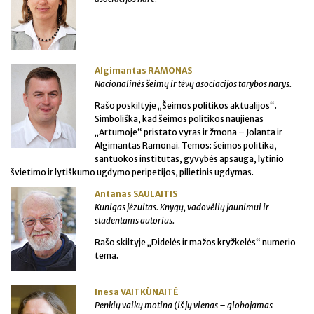
Algimantas RAMONAS
Nacionalinės šeimų ir tėvų asociacijos tarybos narys.
Rašo poskiltyje „Šeimos politikos aktualijos“.
Simboliška, kad šeimos politikos naujienas
„Artumoje“ pristato vyras ir žmona – Jolanta ir
Algimantas Ramonai. Temos: šeimos politika,
santuokos institutas, gyvybės apsauga, lytinio
švietimo ir lytiškumo ugdymo peripetijos, pilietinis ugdymas.
Antanas SAULAITIS
Kunigas jėzuitas. Knygų, vadovėlių jaunimui ir
studentams autorius.
Rašo skiltyje „Didelės ir mažos kryžkelės“ numerio
tema.
Inesa VAITKŪNAITĖ
Penkių vaikų motina (iš jų vienas – globojamas