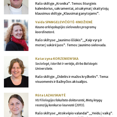
Rašo skiltyje „Kronika“. Temos: liturginis
kalendorius, sakramentai, atsakymai į skaitytojų
klausimus skiltyje „Klausimai ganytojams“.
Vaida SPANGELEVIČIŪTĖ-KNEIŽIENĖ
Kauno arkivyskupijos sielovados programų
koordinatorė.
Rašo skiltyse: „Jaunimo iššūkis“, „Kaip vyrą ir
moterį sukūrė juos“. Temos: Jaunimo sielovada.
Katarzyna KORZENIEWSKA
Sociologė, istorikė ir vertėja, dirba Balstogės
Universitete.
Rašo skiltyje: „Didelės ir mažos kryžkelės“. Tema:
visuomenės ir Bažnyčios aktualijos.
Rūta LAZAUSKAITĖ
VU Filologijos fakulteto doktorantė, Metų knygų
recenzijų konkurso laureatė (2013).
Rašo skiltyse: „Atokvėpio valandai“, „Veidu į vaiką“.