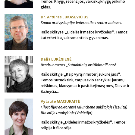
Temos: Knygų recenzijos, vaikiškų knygų pirkimo
gidas.
Dr. Artūras LUKAŠEVIČIUS
Kauno arkivyskupijos katechetikos centro vadovas.
Rašo skiltyse: „Didelės ir mažos kryžkelės“. Temos:
katechetika, sakramentinis gyvenimas.
Dalia LUKĖNIENĖ
Bendruomenės „Sutuoktinių susitikimai“ narė.
Rašo skiltyje: „Kaip vyrą ir moterį sukūrė juos“.
Temos: sutuoktinių tarpusavio santykiai: jausmų
reiškimas, klausymas ir pasitikėjimas; mes, Dievas ir
Bažnyčia...
Vytautė MACIUKAITĖ
Filosofijos doktorantė Miuncheno aukštojoje (jėzuitų)
filosofijos mokykloje (Vokietija).
Rašo skiltyje „Didelės ir mažos kryžkelės“. Temos:
religija ir filosofija.