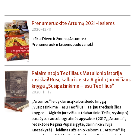
Prenumeruokite Artumą 2021-iesiems
2020-12-11
Ieškai Dievo ir žmonių Artumos?
Prenumeruok ir kitiems padovanok!
Palaimintojo Teofiliaus Matulionio istorija
rusiškai! Rusų kalba išleista Algirdo Jurevičiaus
knyga „Susipažinkime – esu Teofilius“
2020-11-17
„Artumos“ leidykla rusų kalba išleido knygą
„Susipažinkime – esu Teofilius“. Tai jau trečiasis šios
knygos – Algirdo Jurevičiaus (dabartinio Telšių vyskupo)
parašytos autobiografinės apysakos (2017, „Artuma“,
redaktorė Regina Pupalaigytė, dailininkė Silvija
Knezekytė) – leidimas užsienio kalbomis. „Artuma“ šią