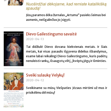
Nuoširdžiai dėkojame, kad remiate katalikišką
spaudą!
Jūsų paramos dėka žurnalas „Artuma“ pasieks šeimas bei
asmenis, neišgalinčius jo įsigyti.
Dievo Gailestingumo savaitė
2020-04-13
Tai didžiulė Dievo dovana kiekvienais metais. Ir šiais
metais, kai visas pasaulis išgyvena didelius išbandymus,
esame labai reikalingi Dievo Gailestingumo, kuris padėtų
nenuleisti rankų, išsaugotų viltį, įkvėptų jėgų ir išminties.
Sveiki sulaukę Velykų!
2020-04-12
Sveikiname su mūsų Viešpaties Jėzaus mirtimi už mus ir
prisikėlimu dėl mūsų!