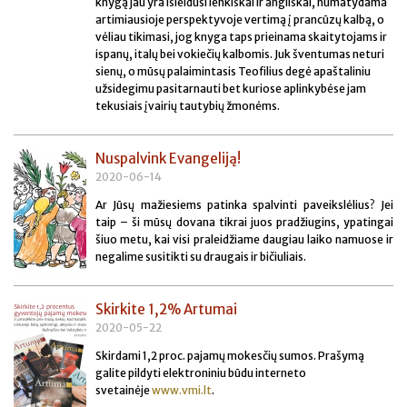
knygą jau yra išleidusi lenkiškai ir angliškai, numatydama
artimiausioje perspektyvoje vertimą į prancūzų kalbą, o
vėliau tikimasi, jog knyga taps prieinama skaitytojams ir
ispanų, italų bei vokiečių kalbomis. Juk šventumas neturi
sienų, o mūsų palaimintasis Teofilius degė apaštaliniu
užsidegimu pasitarnauti bet kuriose aplinkybėse jam
tekusiais įvairių tautybių žmonėms.
Nuspalvink Evangeliją!
2020-06-14
Ar Jūsų mažiesiems patinka spalvinti paveikslėlius? Jei
taip – ši mūsų dovana tikrai juos pradžiugins, ypatingai
šiuo metu, kai visi praleidžiame daugiau laiko namuose ir
negalime susitikti su draugais ir bičiuliais.
Skirkite 1,2% Artumai
2020-05-22
Skirdami 1,2 proc. pajamų mokesčių sumos. Prašymą
galite pildyti elektroniniu būdu interneto
svetainėje
www.vmi.lt
.