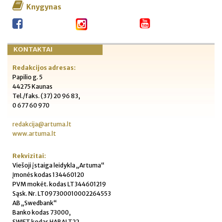
Knygynas
KONTAKTAI
Redakcijos adresas:
Papilio g. 5
44275 Kaunas
Tel./faks. (37) 20 96 83,
0 677 60 970
redakcija@artuma.lt
www.artuma.lt
Rekvizitai:
Viešoji įstaiga leidykla „Artuma“
Įmonės kodas 134460120
PVM mokėt. kodas LT344601219
Sąsk. Nr. LT097300010002264553
AB „Swedbank“
Banko kodas 73000,
SWIFT kodas HABALT22