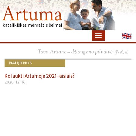
×
Tavo Artume – džiaugsmo pilnatvė.
(Ps 16, 11)
NAUJIENOS
Ko laukti Artumoje 2021-aisiais?
2020-12-16