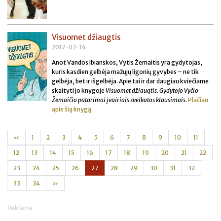
Visuomet džiaugtis
2017-07-14
Anot Vandos Ibianskos, Vytis Žemaitis yra gydytojas,
kuris kasdien gelbėja mažųjų ligonių gyvybes – ne tik
gelbėja, bet ir išgelbėja. Apie tai ir dar daugiau kviečiame
skaityti jo knygoje
Visuomet džiaugtis. Gydytojo Vyčio
Žemaičio patarimai įvairiais sveikatos klausimais
.
Plačiau
apie šią knygą
.
«
1
2
3
4
5
6
7
8
9
10
11
12
13
14
15
16
17
18
19
20
21
22
23
24
25
26
27
28
29
30
31
32
33
34
»
Reklama