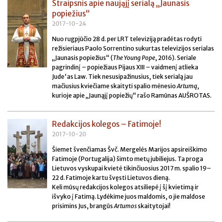
Straipsnis apie naująjį serialą „Jaunasis
popiežius“
2017-10-24
Nuo rugpjūčio 28 d. per LRT televiziją pradėtas rodyti
režisieriaus Paolo Sorrentino sukurtas televizijos serialas
„Jaunasis popiežius“ (
The Young Pope
, 2016). Seriale
pagrindinį – popiežiaus Pijaus XIII – vaidmenį atlieka
Jude'as Law. Tiek nesusipažinusius, tiek serialą jau
mačiusius kviečiame skaityti spalio mėnesio
Artumą
,
kurioje apie „Jaunąjį popiežių“ rašo Ramūnas AUŠROTAS.
Redakcijos kolegos – Fatimoje!
2017-10-20
Šiemet švenčiamas Švč. Mergelės Marijos apsireiškimo
Fatimoje (Portugalija) šimto metų jubiliejus. Ta proga
Lietuvos vyskupai kvietė tikinčiuosius 2017 m. spalio 19–
22 d. Fatimoje kartu švęsti Lietuvos dieną.
Keli mūsų redakcijos kolegos atsiliepė į šį kvietimą ir
išvyko į Fatimą. Lydėkime juos maldomis, o jie maldose
prisimins Jus, brangūs
Artumos
skaitytojai!