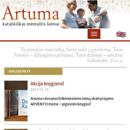
×
Tu parodysi man taką, kuris veda į gyvenimą. Tavo
Artume – džiaugsmo pilnatvė, Tavo dešinėje – amžina
linksmybė.
(Ps 16, 11)
NAUJIENOS
Akcija knygoms!
2017-11-15
Artumos
dovana ištikimiesiems mūsų skaitytojams
ADVENTO metui – pigesnės knygos!