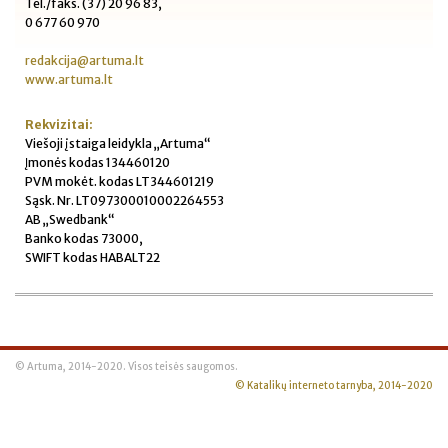
Tel./faks. (37) 20 96 83,
0 677 60 970
redakcija@artuma.lt
www.artuma.lt
Rekvizitai:
Viešoji įstaiga leidykla „Artuma“
Įmonės kodas 134460120
PVM mokėt. kodas LT344601219
Sąsk. Nr. LT097300010002264553
AB „Swedbank“
Banko kodas 73000,
SWIFT kodas HABALT22
© Artuma, 2014-2020. Visos teisės saugomos.
© Katalikų interneto tarnyba, 2014-2020