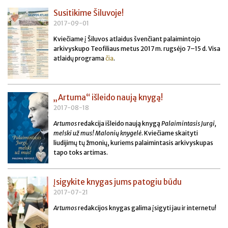
Susitikime Šiluvoje!
2017-09-01
Kviečiame į Šiluvos atlaidus švenčiant palaimintojo
arkivyskupo Teofiliaus metus 2017 m. rugsėjo 7–15 d. Visa
atlaidų programa
čia
.
„Artuma“ išleido naują knygą!
2017-08-18
Artumos
redakcija išleido naują knygą
Palaimintasis Jurgi,
melski už mus! Malonių knygelė
. Kviečiame skaityti
liudijimų tų žmonių, kuriems palaimintasis arkivyskupas
tapo toks artimas.
Įsigykite knygas jums patogiu būdu
2017-07-21
Artumos
redakcijos knygas galima įsigyti jau ir internetu!