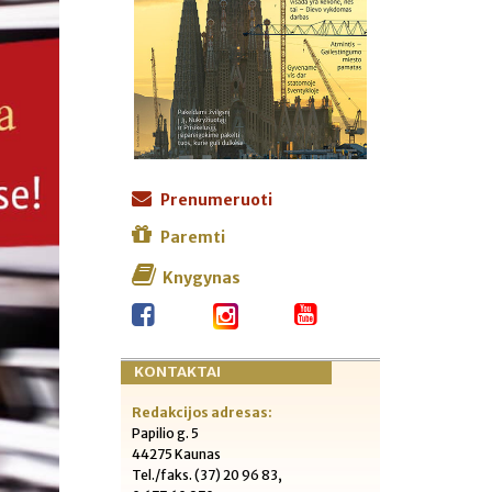
Prenumeruoti
Paremti
Knygynas
KONTAKTAI
Redakcijos adresas:
Papilio g. 5
44275 Kaunas
Tel./faks. (37) 20 96 83,