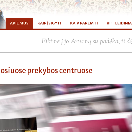
APIE MUS
KAIP ĮSIGYTI
KAIP PAREMTI
KITI LEIDINIA
Eikime į jo Artumą su padėka, iš d
uosiuose prekybos centruose