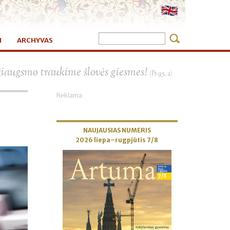
I
ARCHYVAS
×
žiaugsmo traukime šlovės giesmes!
(Ps 95, 2)
Reklama
NAUJAUSIAS NUMERIS
2026 liepa–rugpjūtis 7/8