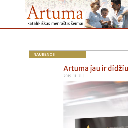
NAUJIENOS
Artuma jau ir didži
2019-11-21
|