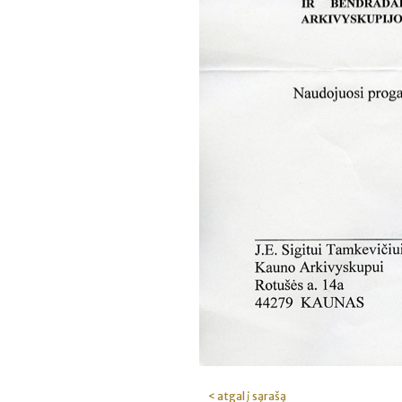
< atgal į sąrašą