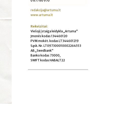
0 677 60 970
redakcija@artuma.lt
www.artuma.lt
Rekvizitai:
Viešoji įstaiga leidykla „Artuma“
Įmonės kodas 134460120
PVM mokėt. kodas LT344601219
Sąsk. Nr. LT097300010002264553
AB „Swedbank“
Banko kodas 73000,
SWIFT kodas HABALT22