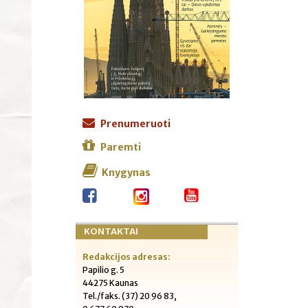
Prenumeruoti
Paremti
Knygynas
KONTAKTAI
Redakcijos adresas:
Papilio g. 5
44275 Kaunas
Tel./faks. (37) 20 96 83,