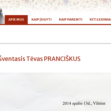
APIE MUS
KAIP ĮSIGYTI
KAIP PAREMTI
KITI LEIDINIA
Šventasis Tėvas PRANCIŠKUS