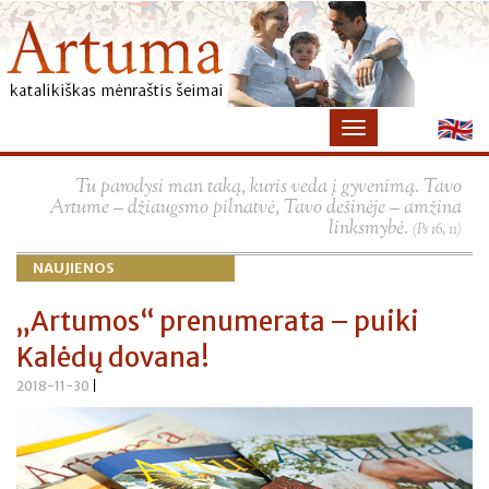
×
Tu parodysi man taką, kuris veda į gyvenimą. Tavo
Artume – džiaugsmo pilnatvė, Tavo dešinėje – amžina
linksmybė.
(Ps 16, 11)
NAUJIENOS
„Artumos“ prenumerata – puiki
Kalėdų dovana!
2018-11-30
|