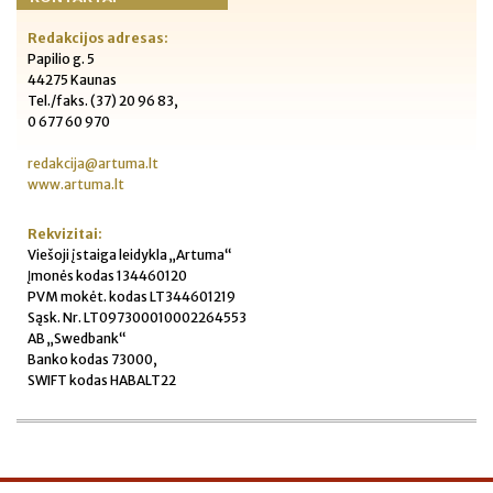
Redakcijos adresas:
Papilio g. 5
44275 Kaunas
Tel./faks. (37) 20 96 83,
0 677 60 970
redakcija@artuma.lt
www.artuma.lt
Rekvizitai:
Viešoji įstaiga leidykla „Artuma“
Įmonės kodas 134460120
PVM mokėt. kodas LT344601219
Sąsk. Nr. LT097300010002264553
AB „Swedbank“
Banko kodas 73000,
SWIFT kodas HABALT22