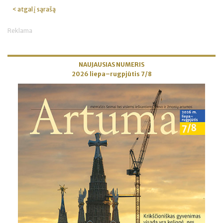
< atgal į sąrašą
Reklama
NAUJAUSIAS NUMERIS
2026 liepa–rugpjūtis 7/8