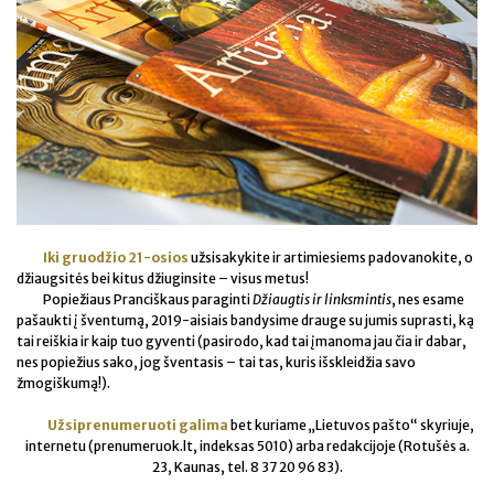
Iki gruodžio 21-osios
užsisakykite ir artimiesiems padovanokite, o
džiaugsitės bei kitus džiuginsite – visus metus!
Popiežiaus Pranciškaus paraginti
Džiaugtis ir linksmintis
, nes esame
pašaukti į šventumą, 2019-aisiais bandysime drauge su jumis suprasti, ką
tai reiškia ir kaip tuo gyventi (pasirodo, kad tai įmanoma jau čia ir dabar,
nes popiežius sako, jog šventasis – tai tas, kuris išskleidžia savo
žmogiškumą!).
Užsiprenumeruoti galima
bet kuriame „Lietuvos pašto“ skyriuje,
internetu (prenumeruok.lt, indeksas 5010) arba redakcijoje (Rotušės a.
23, Kaunas, tel. 8 37 20 96 83).