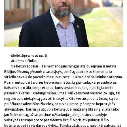
Meilė stipresnė už mirtį
Artumos
bičiuliai,
tie keturi žodžiai – tai ne mano jausmingas atsidūsėjimas ir net ne
Biblijos
Giesmių giesmės
citata šįsyk, o mūsų pasirinkto šio numerio
viršelio paveikslo pavadinimas: jo autorė – ukrainietė dailininkė Kateryna
Kuziv, nutapiusi tai prieš ketverius metus. Lygiai tada, kai prasidėjo šis
baisusis karo Ukrainoje etapas, kuris tęsiasi ir dabar, ir jau ilgiau nei II
pasaulinis karas... Kadangi rašau Jums šį laišką būtent vasario 24-ąją, tai
negaliu apie nieką kitą galvoti ir rašyti... Kita vertus, net nežinau, ką dar
galėčiau pasakyti šios žiaurios, nesuvokiamos, gėdingos beprotybės
akivaizdoje... kai rusija užpuola keturgubai mažesnę Ukrainą, ši atsilaiko
jau šitiek metų, užtat putinas užkariauja galingiausios pasaulyje
valstybės trumpo proto prezidento širdį?! Norisi tik pabusti iš šio
košmaro, bet jis vis dar rea-lybė... Telieka užsičiaupt, nulenkti galvą prieš