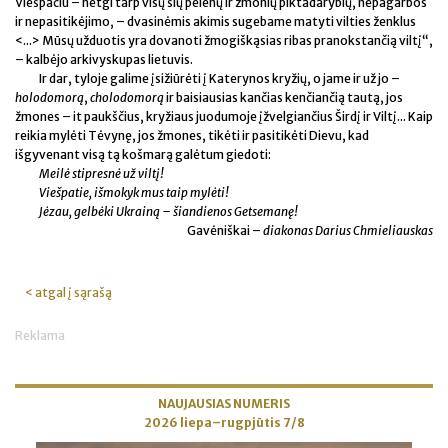
Viešpačiu – netgi tarp visų šių pelenų ir žmonių piktadarybių, nepagarbos
ir nepasitikėjimo, – dvasinėmis akimis sugebame matyti vilties ženklus
<...> Mūsų užduotis yra dovanoti žmogiškąsias ribas pranokstančią viltį“,
– kalbėjo arkivyskupas lietuvis.
Ir dar, tyloje galime įsižiūrėti į Katerynos kryžių, o jame ir už jo –
holodomorą
,
cholodomorą
ir baisiausias kančias kenčiančią tautą, jos
žmones – it paukščius, kryžiaus juodumoje įžvelgiančius Širdį ir Viltį... Kaip
reikia mylėti Tėvynę, jos žmones, tikėti ir pasitikėti Dievu, kad
išgyvenant visą tą košmarą galėtum giedoti:
Meilė stipresnė už viltį!
Viešpatie, išmokyk mus taip mylėti!
Jėzau, gelbėki Ukrainą – šiandienos Getsemanę!
Gavėniškai –
diakonas Darius Chmieliauskas
< atgal į sąrašą
Reklama
NAUJAUSIAS NUMERIS
2026 liepa–rugpjūtis 7/8