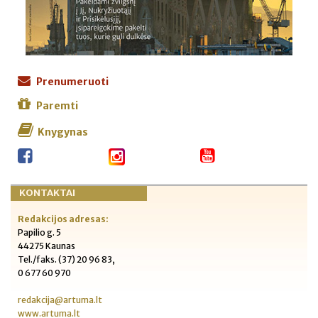
Prenumeruoti
Paremti
Knygynas
KONTAKTAI
Redakcijos adresas:
Papilio g. 5
44275 Kaunas
Tel./faks. (37) 20 96 83,
0 677 60 970
redakcija@artuma.lt
www.artuma.lt