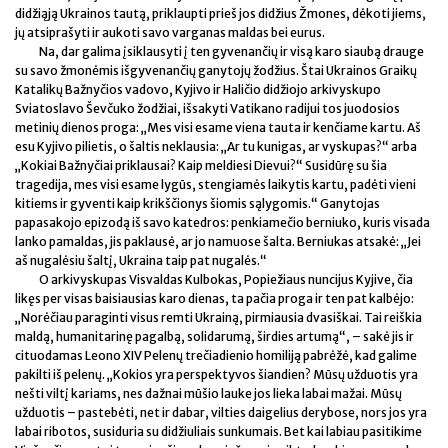
didžiąją Ukrainos tautą, priklaupti prieš jos didžius Žmones, dėkoti jiems,
jų atsiprašyti ir aukoti savo varganas maldas bei eurus.
Na, dar galima įsiklausyti į ten gyvenančių ir visą karo siaubą drauge
su savo žmonėmis išgyvenančių ganytojų žodžius. Štai Ukrainos Graikų
Katalikų Bažnyčios vadovo, Kyjivo ir Haličio didžiojo arkivyskupo
Sviatoslavo Ševčuko žodžiai, išsakyti Vatikano radijui tos juodosios
metinių dienos proga: „Mes visi esame viena tauta ir kenčiame kartu. Aš
esu Kyjivo pilietis, o šaltis neklausia: „Ar tu kunigas, ar vyskupas?“ arba
„Kokiai Bažnyčiai priklausai? Kaip meldiesi Dievui?“ Susidūrę su šia
tragedija, mes visi esame lygūs, stengiamės laikytis kartu, padėti vieni
kitiems ir gyventi kaip krikščionys šiomis sąlygomis.“ Ganytojas
papasakojo epizodą iš savo katedros: penkiamečio berniuko, kuris visada
lanko pamaldas, jis paklausė, ar jo namuose šalta. Berniukas atsakė: „Jei
aš nugalėsiu šaltį, Ukraina taip pat nugalės.“
O arkivyskupas Visvaldas Kulbokas, Popiežiaus nuncijus Kyjive, čia
likęs per visas baisiausias karo dienas, ta pačia proga ir ten pat kalbėjo:
„Norėčiau paraginti visus remti Ukrainą, pirmiausia dvasiškai. Tai reiškia
maldą, humanitarinę pagalbą, solidarumą, širdies artumą“, – sakė jis ir
cituodamas Leono XIV Pelenų trečiadienio homiliją pabrėžė, kad galime
pakilti iš pelenų. „Kokios yra perspektyvos šiandien? Mūsų užduotis yra
nešti viltį kariams, nes dažnai mūšio lauke jos lieka labai mažai. Mūsų
užduotis – pastebėti, net ir dabar, vilties daigelius derybose, nors jos yra
labai ribotos, susiduria su didžiuliais sunkumais. Bet kai labiau pasitikime