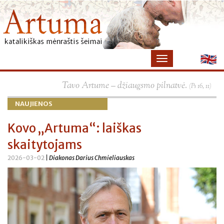
×
Tavo Artume – džiaugsmo pilnatvė.
(Ps 16, 11)
NAUJIENOS
Kovo „Artuma“: laiškas
skaitytojams
2026-03-02
| Diakonas Darius Chmieliauskas