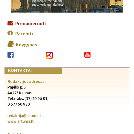
Prenumeruoti
Paremti
Knygynas
KONTAKTAI
Redakcijos adresas:
Papilio g. 5
44275 Kaunas
Tel./faks. (37) 20 96 83,
0 677 60 970
redakcija@artuma.lt
www.artuma.lt