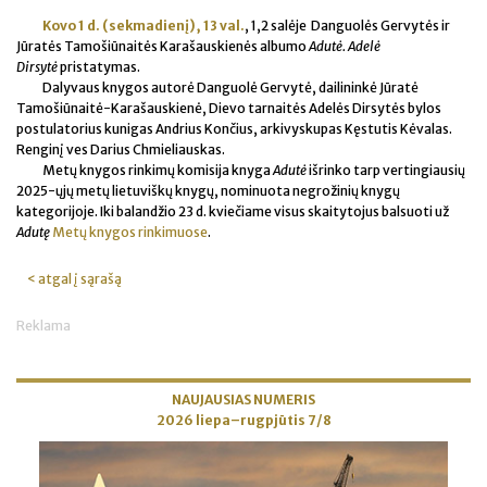
Kovo 1 d. (sekmadienį), 13 val.
, 1,2 salėje
Danguolės Gervytės ir
Jūratės Tamošiūnaitės Karašauskienės albumo
Adutė. Adelė
Dirsytė
pristatym
as.
Dalyvaus knygos autorė Danguolė Gervytė, dailininkė Jūratė
Tamošiūnaitė-Karašauskienė, Dievo tarnaitės Adelės Dirsytės bylos
postulatorius kunigas Andrius Končius, arkivyskupas Kęstutis Kėvalas.
Renginį ves Darius Chmieliauskas.
Metų knygos rinkimų komisija knyga
Adutė
išrinko tarp vertingiausių
2025-ųjų metų lietuviškų knygų, nominuota negrožinių knygų
kategorijoje. Iki balandžio 23 d. kviečiame visus skaitytojus balsuoti už
Adutę
Metų knygos rinkimuose
.
< atgal į sąrašą
Reklama
NAUJAUSIAS NUMERIS
2026 liepa–rugpjūtis 7/8