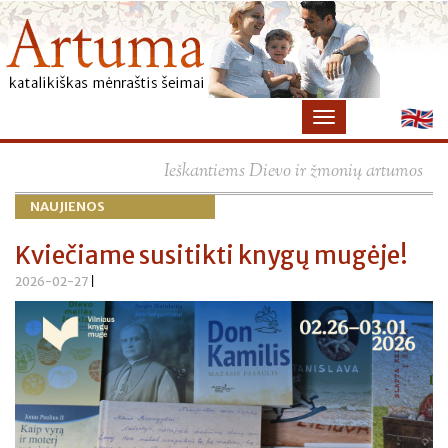
×
Ieškantiems Dievo ir žmonių artumos
NAUJIENOS
Kviečiame susitikti knygų mugėje!
2026-02-27
|