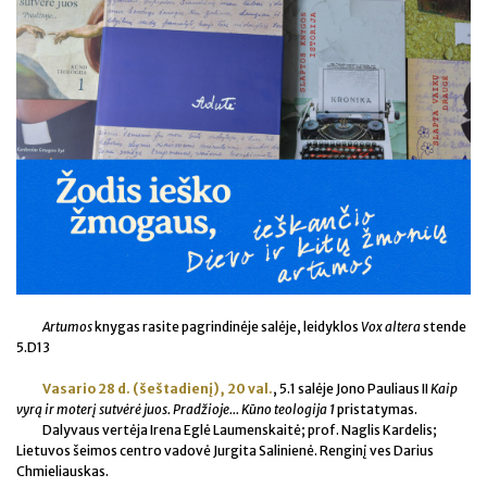
Artumos
knygas rasite pagrindinėje salėje,
leidyklos
Vox altera
stende
5.D13
Vasario 28 d. (šeštadienį), 20 val.
, 5.1 salėje
Jono Pauliaus II
Kaip
vyrą ir moterį sutvėrė juos. Pradžioje...
Kūno teologija 1
pristatym
as.
Dalyvaus vertėja Irena Eglė Laumenskaitė; prof. Naglis Kardelis;
Lietuvos šeimos centro vadovė Jurgita Salinienė. Renginį ves Darius
Chmieliauskas.