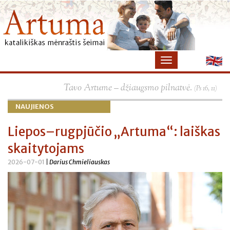
×
Tavo Artume – džiaugsmo pilnatvė.
(Ps 16, 11)
NAUJIENOS
Liepos–rugpjūčio „Artuma“: laiškas
skaitytojams
2026-07-01
| Darius Chmieliauskas