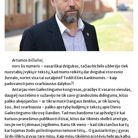
Artumos
bičiuliai,
nors šis numeris – vasariškai dvigubas, tačiau birželis užderėjo tiek
nuostabių įvykių ir tekstų, kad mums reikėtų dar dvigubai storesnio
žurnalo, norint visa tai sutalpinti! Todėl išties kankinomės – kaip
padovanoti jums svarbiausius dalykus?!
Antai jau vien Gailestingumo kongresas, praūžęs it vasaros viesulas,
daugelį nustebino ir sužavėjo ne tik savo grandioziniu didingumu, kitus
paliko abejojančius – ar tikrai matė Dangaus ženklus, ar tik lazerių
šou...Bet svarbiausia – paliko apstybę liudijimų ir tekstų apie Dievo
Gailestingumo tikrovę šiandien. Tad mes bandome tai apžvelgti ir kai
kuriuos pranešimus publikuoti ištisai, kitus dar tikimės skelbti ateityje,
nes jie verti įdėmaus įsigilinimo. Baisu tik vieno – kad tūkstančius kartų
kartojamas žodis
gailestingumas
nenuvertėtų... O gausiai kritęs į gyvas
širdis išliktų gyvas tarp mūsų. Kaip mūsų tikėjimo protėvių hebrajų kalba,