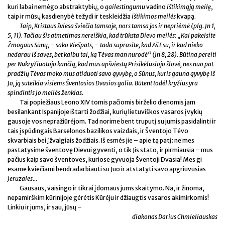
kuri labai nemėgo abstraktybių, o
gailestingumu
vadino
ištikimąją meilę
,
taip ir mūsų kasdienybė težydi ir teskleidžia
ištikimos meilės
kvapą.
Taip, Kristaus šviesa šviečia tamsoje, nors tamsa jos ir nepriėmė (plg. Jn 1,
5, 11). Tačiau šis atmetimas nereiškia, kad trūksta Dievo meilės: „Kai pakelsite
Žmogaus Sūnų, – sako Viešpats, – tada suprasite, kad Aš Esu, ir kad nieko
nedarau iš savęs, bet kalbu tai, ką Tėvas man nurodė“ (Jn 8, 28). Būtina pereiti
per Nukryžiuotojo kančią, kad mus apšviestų Prisikėlusiojo šlovė, nes nuo pat
pradžių Tėvas moko mus atiduoti savo gyvybę, o Sūnus, kuris gauna gyvybę iš
Jo, ją suteikia visiems Šventosios Dvasios galia. Būtent todėl kryžius yra
spindintis Jo meilės ženklas.
Tai popiežiaus Leono XIV tomis pačiomis birželio dienomis jam
besilankant Ispanijoje ištarti žodžiai, kurių lietuviškos vasaros įvykių
gausoje vos nepražiūrėjom. Tad norime bent truputį su jumis pasidalinti ir
tais įspūdingais Barselonos bazilikos vaizdais, ir Šventojo Tėvo
skvarbiais bei įžvalgiais žodžiais. Iš esmės jie – apie tą patį: ne mes
pastatysime šventovę Dievui gyventi, o tik Jis stato, ir pirmiausia – mus
pačius kaip savo šventoves, kuriose gyvuoja Šventoji Dvasia! Mes gi
esame kviečiami bendradarbiauti su Juo ir atstatyti savo apgriuvusias
Jeruzales...
Gausaus, vaisingo ir tikrai įdomaus jums skaitymo. Na, ir žinoma,
nepamirškim kūrinijoje gėrėtis Kūrėju ir džiaugtis vasaros akimirkomis!
Linkiu ir jums, ir sau, jūsų –
diakonas Darius Chmieliauskas