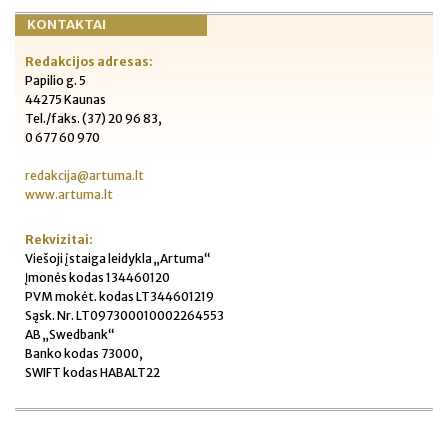
KONTAKTAI
Redakcijos adresas:
Papilio g. 5
44275 Kaunas
Tel./faks. (37) 20 96 83,
0 677 60 970
redakcija@artuma.lt
www.artuma.lt
Rekvizitai:
Viešoji įstaiga leidykla „Artuma“
Įmonės kodas 134460120
PVM mokėt. kodas LT344601219
Sąsk. Nr. LT097300010002264553
AB „Swedbank“
Banko kodas 73000,
SWIFT kodas HABALT22