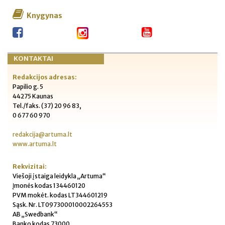
Knygynas
KONTAKTAI
Redakcijos adresas:
Papilio g. 5
44275 Kaunas
Tel./faks. (37) 20 96 83,
0 677 60 970
redakcija@artuma.lt
www.artuma.lt
Rekvizitai:
Viešoji įstaiga leidykla „Artuma“
Įmonės kodas 134460120
PVM mokėt. kodas LT344601219
Sąsk. Nr. LT097300010002264553
AB „Swedbank“
Banko kodas 73000,