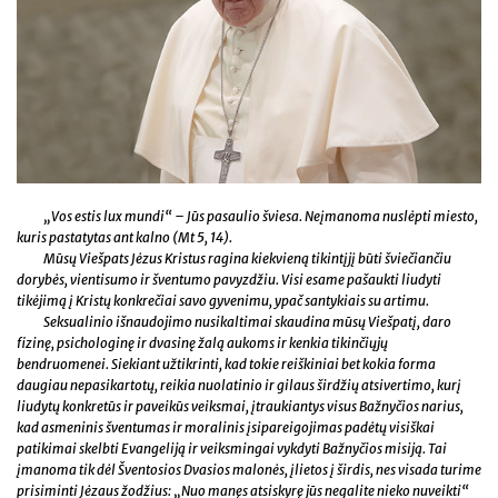
„Vos estis lux mundi“ – Jūs pasaulio šviesa. Neįmanoma nuslėpti miesto,
kuris pastatytas ant kalno (Mt 5, 14).
Mūsų Viešpats Jėzus Kristus ragina kiekvieną tikintįjį būti šviečiančiu
dorybės, vientisumo ir šventumo pavyzdžiu. Visi esame pašaukti liudyti
tikėjimą į Kristų konkrečiai savo gyvenimu, ypač santykiais su artimu.
Seksualinio išnaudojimo nusikaltimai skaudina mūsų Viešpatį, daro
fizinę, psichologinę ir dvasinę žalą aukoms ir kenkia tikinčiųjų
bendruomenei. Siekiant užtikrinti, kad tokie reiškiniai bet kokia forma
daugiau nepasikartotų, reikia nuolatinio ir gilaus širdžių atsivertimo, kurį
liudytų konkretūs ir paveikūs veiksmai, įtraukiantys visus Bažnyčios narius,
kad asmeninis šventumas ir moralinis įsipareigojimas padėtų visiškai
patikimai skelbti Evangeliją ir veiksmingai vykdyti Bažnyčios misiją. Tai
įmanoma tik dėl Šventosios Dvasios malonės, įlietos į širdis, nes visada turime
prisiminti Jėzaus žodžius: „Nuo manęs atsiskyrę jūs negalite nieko nuveikti“