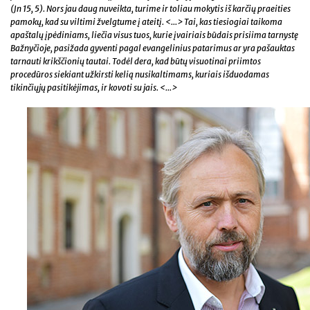
(Jn 15, 5). Nors jau daug nuveikta, turime ir toliau mokytis iš karčių praeities
pamokų, kad su viltimi žvelgtume į ateitį. <...> Tai, kas tiesiogiai taikoma
apaštalų įpėdiniams, liečia visus tuos, kurie įvairiais būdais prisiima tarnystę
Bažnyčioje, pasižada gyventi pagal evangelinius patarimus ar yra pašauktas
tarnauti krikščionių tautai. Todėl dera, kad būtų visuotinai priimtos
procedūros siekiant užkirsti kelią nusikaltimams, kuriais išduodamas
tikinčiųjų pasitikėjimas, ir kovoti su jais. <...>