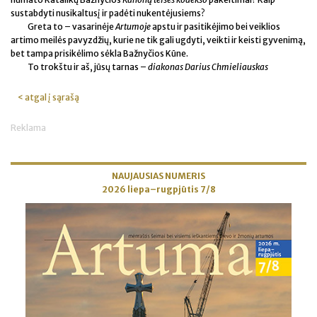
sustabdyti nusikaltusį ir padėti nukentėjusiems?
Greta to – vasarinėje
Artumoje
apstu ir pasitikėjimo bei veiklios
artimo meilės pavyzdžių, kurie ne tik gali ugdyti, veikti ir keisti gyvenimą,
bet tampa prisikėlimo sėkla Bažnyčios Kūne.
To trokštu ir aš, jūsų tarnas –
diakonas Darius Chmieliauskas
< atgal į sąrašą
Reklama
NAUJAUSIAS NUMERIS
2026 liepa–rugpjūtis 7/8