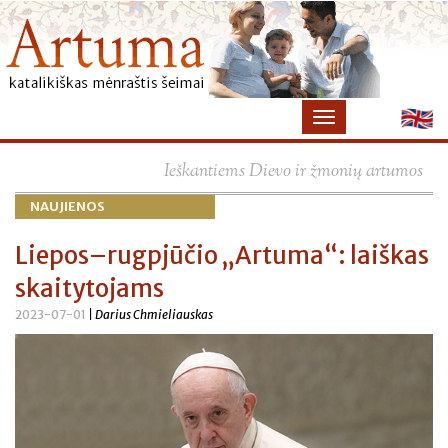
Ieškantiems Dievo ir žmonių artumos
NAUJIENOS
Liepos–rugpjūčio „Artuma“: laiškas
skaitytojams
2023-07-01
| Darius Chmieliauskas