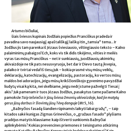
Artumos
bičiuliai
,
šiais šviesos kupinais žodžiais popiežius Pranciškus pradeda ir
pavadina savo naujausiąjį apaštališkąjį laišką itin „tamsia“ tema... Ir
žodžius jis tam parenka iš Jėzaus šviesiausio, viltingiausio teksto – Kalno
palaiminimų pabaigos! Ech, koks vis tik didis tikėjimo, vilties ir meilės
vyras tas mūsų Pranciškus – net ir sunkiausių, juodžiausių akimirkų
akivaizdoje ne tik pats nesusvyruoja, bet dar ir Dievo tautą įkvepia,
palaiko ir tvirtai veda! Iš tiesų juk – kokia prasmė visų mūsų veiklų,
deklaracijų, katechizacijų, evangelizacijų, pastoracijų, ko vertos mūsų
maldos bei adoracijos, jeigu mūsų krikščioniškojo gyvenimo pavyzdžiai
liudytų visai ką kita, nei skelbiame, jeigu nedrįstume pažvelgti Tiesai į
akis? Juk pamenam ir tuos Jėzaus žodžius, pasakytus tame pačiame Kalno
pamoksle:
Taip tešviečia ir jūsų šviesa žmonių akivaizdoje, kad jie matytų
gerus jūsų darbus ir šlovintų jūsų Tėvą danguje
(
Mt
5, 16).
„Bažnyčios fasadą šiandien rūpinamės laikyti labai gražų“, – taip
kitados sakė kunigas Zigmas Grinevičius, o „gražaus fasado“ plyšiams
pradėjus matytis klausiame: kaip ištverti sunkiomis Bažnyčiai
aplinkybėmis? Kokias prevencines priemones ir teisingumo atkūrimą
numato Katalikų Bažnyčios
Kanonų teisės kodekso
pakeitimai? Kaip