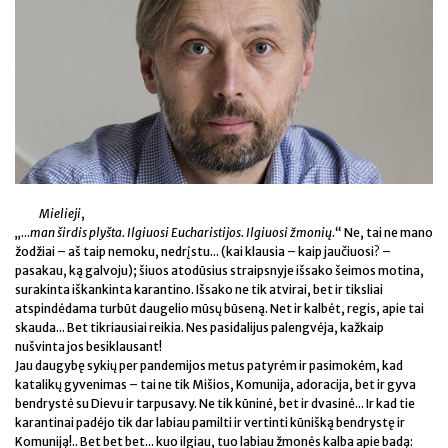
Mielieji
,
„...
man širdis plyšta. Ilgiuosi Eucharistijos. Ilgiuosi žmonių
.“ Ne, tai ne mano
žodžiai – aš taip nemoku, nedrįstu... (kai klausia – kaip jaučiuosi? –
pasakau, ką galvoju); šiuos atodūsius straipsnyje išsako šeimos motina,
surakinta iškankinta karantino. Išsako ne tik atvirai, bet ir tiksliai
atspindėdama turbūt daugelio mūsų būseną. Net ir kalbėt, regis, apie tai
skauda... Bet tikriausiai reikia. Nes pasidalijus palengvėja, kažkaip
nušvinta jos besiklausant!
Jau daugybę sykių per pandemijos metus patyrėm ir pasimokėm, kad
katalikų gyvenimas – tai ne tik Mišios, Komunija, adoracija, bet ir gyva
bendrystė su Dievu ir tarpusavy. Ne tik kūninė, bet ir dvasinė... Ir kad tie
karantinai padėjo tik dar labiau pamilti ir vertinti kūnišką bendrystę ir
Komuniją!.. Bet bet bet... kuo ilgiau, tuo labiau žmonės kalba apie badą: