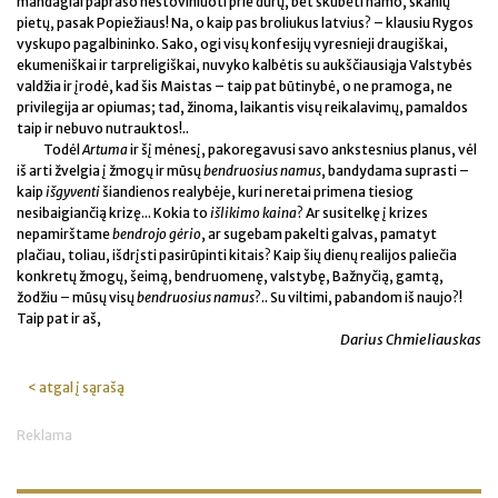
mandagiai paprašo nestoviniuoti prie durų, bet skubėti namo, skanių
pietų, pasak Popiežiaus! Na, o kaip pas broliukus latvius? – klausiu Rygos
vyskupo pagalbininko. Sako, ogi visų konfesijų vyresnieji draugiškai,
ekumeniškai ir tarpreligiškai, nuvyko kalbėtis su aukščiausiąja Valstybės
valdžia ir įrodė, kad šis Maistas – taip pat būtinybė, o ne pramoga, ne
privilegija ar opiumas; tad, žinoma, laikantis visų reikalavimų, pamaldos
taip ir nebuvo nutrauktos!..
Todėl
Artuma
ir šį mėnesį, pakoregavusi savo ankstesnius planus, vėl
iš arti žvelgia į žmogų ir mūsų
bendruosius
namus
, bandydama suprasti –
kaip
išgyventi
šiandienos realybėje, kuri neretai primena tiesiog
nesibaigiančią krizę... Kokia to
išlikimo
kaina
? Ar susitelkę į krizes
nepamirštame
bendrojo
gėrio
, ar sugebam pakelti galvas, pamatyt
plačiau, toliau, išdrįsti pasirūpinti kitais? Kaip šių dienų realijos paliečia
konkretų žmogų, šeimą, bendruomenę, valstybę, Bažnyčią, gamtą,
žodžiu – mūsų visų
bendruosius
namus
?.. Su viltimi, pabandom iš naujo?!
Taip pat ir aš,
Darius Chmieliauskas
< atgal į sąrašą
Reklama