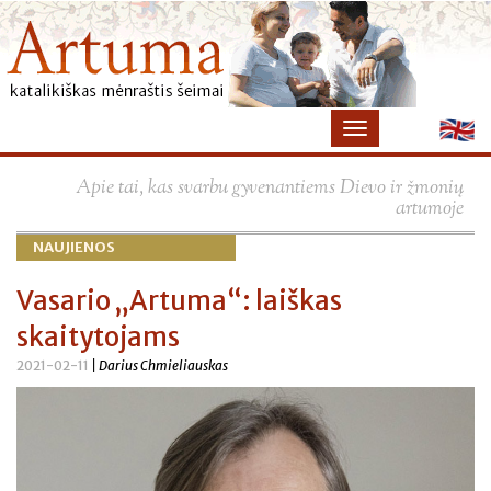
×
Apie tai, kas svarbu gyvenantiems Dievo ir žmonių
artumoje
NAUJIENOS
Vasario „Artuma“: laiškas
skaitytojams
2021-02-11
| Darius Chmieliauskas