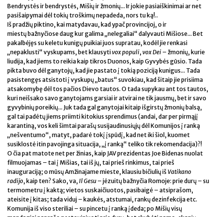
Bendrystės ir bendrystės, Mišių ir žmonių... Ir jokie pasiaiškinimai ar net
pasišaipymai dėl tokių troškimų nepadeda, nors tu ką!..
Iš pradžių piktino, kai matydavau, kad ypač provincijoj, o ir
miestų bažnyčiose daug kur galima „nelegaliai“ dalyvauti Mišiose... Bet
pakalbėjęs su keletu kunigų puikiai juos supratau, kodėl jie renkasi
„nepaklusti“ vyskupams, bet klausyti
vox populi
,
vox Dei
– žmonių, kurie
liudija, kad jiems to reikia kaip tikros Duonos, kaip Gyvybės gūsio. Tada
pikta buvo dėl ganytojų, kad jie pastato į tokią poziciją kunigus... Tada
pasistengęs atsistoti į vyskupų „batus“ suvokiau, kad šitaip jie prisiima
atsakomybę dėl tos pačios Dievo tautos. O tada supykau ant tos tautos,
kuri neišsako savo ganytojams garsiai ir atvirai ne tik jausmų, bet ir savo
gyvybinių poreikių... Juk tada gal ganytojai kitaip išgirstų žmonių balsą,
gal tai padėtų jiems priimti kitokius sprendimus (andai, dar per pirmąjį
karantiną, vos keli šimtai parašų susijaudinusiųjų dėl Komunijos į ranką
„nešventumo“, matyt, padarė tokį įspūdį, kad net iki šiol, kuomet
susiklostė itin pavojinga situacija, „į ranką“ teliko tik rekomendacija)?!
O čia pat matote net per žinias, kaip JAV prezidentas Joe Bidenas nuolat
filmuojamas – tai į Mišias, tai iš jų, tai prieš rinkimus, tai prieš
inauguraciją; o mūsų Amžinajame mieste, klausiu bičiulių iš
Vatikano
radijo
, kaip ten? Sako, va,
Il Gesu
– jėzuitų bažnyčia Romoje: prie durų – su
termometru į kaktą; vietos suskaičiuotos, pasibaigė – atsiprašom,
ateisite į kitas; tada viduj – kaukės, atstumai, rankų dezinfekcija etc.
Komunija iš viso steriliai – su pincetu į ranką įdeda; po Mišių visų