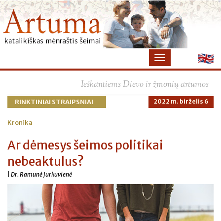
×
Ieškantiems Dievo ir žmonių artumos
RINKTINIAI STRAIPSNIAI
2022 m. birželis 6
Kronika
Ar dėmesys šeimos politikai
nebeaktulus?
| Dr. Ramunė Jurkuvienė