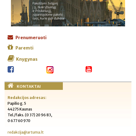
Prenumeruoti
Paremti
Knygynas
KONTAKTAI
Redakcijos adresas:
Papilio g. 5
44275 Kaunas
Tel./faks. (0 37) 20 96 83,
0 677 60 970
redakcija@artuma.lt