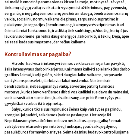
tai meilė ir emocinė parama vienas kitam šeimoje, motinystė-tėvystė,
tinkamų sąlygų vaikų sveikatai ir vystymuisi užtikrinimas, pagyvenusių,
sergančių ir neįgalių šeimos narių priežiūra ir slauga, bendra šeimos narių
veikla, socialinių normų vaikams diegimas, tarpusavio supratimo ir
palaikymo, integracijos į bendruomenę, kaimynystės stiprinimas. Kad
šeima darniai funkcionuotų ir atliktų tiek sudėtingų užduočių, kurių iš jos
laukia visuomenė, jai reikia daug energijos, laiko ir kitų išteklių. Deja, apie
tai retai kada susimąstome, dar rečiau kalbame.
Kontroliavimas ar pagalba?
Atrodo, kad visa ši intensyvi šeimos veikla savaime jai turi pavykti,
šalia intensyvaus darbo ir karjeros. Kai imama kalbėti apie lanksčius darbo
grafikus šeimai, kad ji galėtų skirti daugiau laiko vaikams, tarpusavio
santykiams puoselėti, darbdaviai labai nustemba. Nustemba ir
bendradarbiai, nebeauginantys vaikų. Sovietinę patirtį turinčios
moterys, kurios buvo verčiamos dirbti vos kūdikiui sueidavo du mėnesiai,
sunkiai susitaiko su mintimi, kad vaikui saugaus prisirišimo ryšys yra
gyvybiškai svarbus iki trejų metų...
Šalys, kurios tikrai susirūpinusios šeima kaip valstybės pagrindu,
stengiasi jai padėti, teikdamos įvairias paslaugas. Lietuvoje iki
Nepriklausomybės atkūrimo nebuvo net kalbos apie pagalbą šeimai:
valstybė neretai siekė perimti tėvų funkcijas, ypač vaikų ugdymo,
pasaulėžiūros formavimo srityse. Šeima dažniau būdavo kontroliuojama