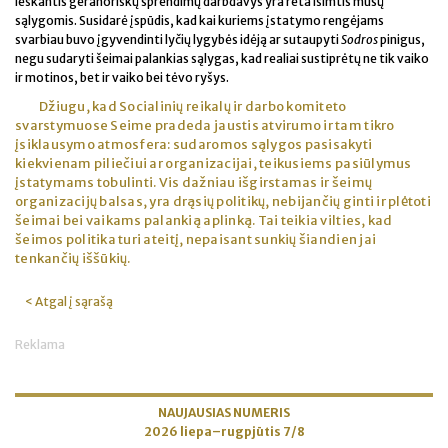
ieškantis geranoriškų sprendimų darbdavys yra reta išimtis mūsų
sąlygomis. Susidarė įspūdis, kad kai kuriems įstatymo rengėjams
svarbiau buvo įgyvendinti lyčių lygybės idėją ar sutaupyti
Sodros
pinigus,
negu sudaryti šeimai palankias sąlygas, kad realiai sustiprėtų ne tik vaiko
ir motinos, bet ir vaiko bei tėvo ryšys.
Džiugu, kad Socialinių reikalų ir darbo komiteto
svarstymuose Seime pradeda jaustis atvirumo ir tam tikro
įsiklausymo atmosfera: sudaromos sąlygos pasisakyti
kiekvienam piliečiui ar organizacijai, teikusiems pasiūlymus
įstatymams tobulinti. Vis dažniau išgirstamas ir šeimų
organizacijų balsas, yra drąsių politikų, nebijančių ginti ir plėtoti
šeimai bei vaikams palankią aplinką. Tai teikia vilties, kad
šeimos politika turi ateitį, nepaisant sunkių šiandien jai
tenkančių iššūkių.
< Atgal į sąrašą
Reklama
NAUJAUSIAS NUMERIS
2026 liepa–rugpjūtis 7/8