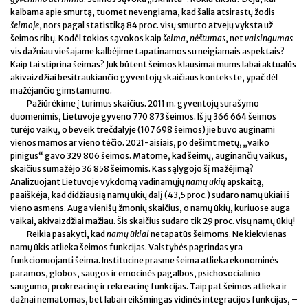
kalbama apie smurtą, tuomet nevengiama, kad šalia atsirastų žodis
šeimoje
, nors pagal statistiką 84 proc. visų smurto atvejų vyksta už
šeimos ribų. Kodėl tokios sąvokos kaip
šeima
,
nėštumas
, net
vaisingumas
vis dažniau viešajame kalbėjime tapatinamos su neigiamais aspektais?
Kaip tai stiprina šeimas? Juk būtent šeimos klausimai mums labai aktualūs
akivaizdžiai besitraukiančio gyventojų skaičiaus kontekste, ypač dėl
mažėjančio gimstamumo.
Pažiūrėkime į turimus skaičius. 2011 m. gyventojų surašymo
duomenimis, Lietuvoje gyveno 770 873 šeimos. Iš jų 366 664 šeimos
turėjo vaikų, o beveik trečdalyje (107 698 šeimos) jie buvo auginami
vienos mamos ar vieno tėčio. 2021-aisiais, po dešimt metų, „vaiko
pinigus“ gavo 329 806 šeimos. Matome, kad šeimų, auginančių vaikus,
skaičius sumažėjo 36 858 šeimomis. Kas sąlygojo šį mažėjimą?
Analizuojant Lietuvoje vykdomą vadinamųjų
namų ūkių
apskaitą,
paaiškėja, kad didžiausią namų ūkių dalį (43,5 proc.) sudaro namų ūkiai iš
vieno asmens. Auga vienišų žmonių skaičius, o namų ūkių, kuriuose auga
vaikai, akivaizdžiai mažiau. Šis skaičius sudaro tik 29 proc. visų namų ūkių!
Reikia pasakyti, kad
namų ūkiai
netapatūs šeimoms. Ne kiekvienas
namų ūkis atlieka šeimos funkcijas. Valstybės pagrindas yra
funkcionuojanti šeima. Institucine prasme šeima atlieka ekonominės
paramos, globos, saugos ir emocinės pagalbos, psichosocialinio
saugumo, prokreacinę ir rekreacinę funkcijas. Taip pat šeimos atlieka ir
dažnai nematomas, bet labai reikšmingas vidinės integracijos funkcijas, –