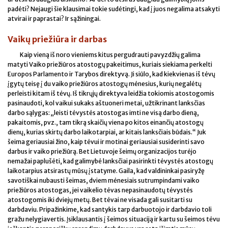
padėti? Nejaugi šie klausimai tokie sudėtingi, kad į juos negalima atsakyti
atvirai ir paprastai? Ir sąžiningai.
Vaikų priežiūra ir darbas
Kaip vieną iš noro vieniems kitus pergudrauti pavyzdžių galima
matyti Vaiko priežiūros atostogų pakeitimus, kuriais siekiama perkelti
Europos Parlamento ir Tarybos direktyvą. Ji siūlo, kad kiekvienas iš tėvų
įgytų teisę į du vaiko priežiūros atostogų mėnesius, kurių negalėtų
perleisti kitam iš tėvų. Iš tikrųjų direktyva leidžia tokiomis atostogomis
pasinaudoti, kol vaikui sukaks aštuoneri metai, užtikrinant lanksčias
darbo sąlygas: „leisti tėvystės atostogas imti ne visą darbo dieną,
pakaitomis, pvz., tam tikrą skaičių viena po kitos einančių atostogų
dienų, kurias skirtų darbo laikotarpiai, ar kitais lanksčiais būdais.“ Juk
šeima geriausiai žino, kaip tėvui ir motinai geriausiai susiderinti savo
darbus ir vaiko priežiūrą. Bet Lietuvoje šeimų organizacijos turėjo
nemažai paplušėti, kad galimybė lanksčiai pasirinkti tėvystės atostogų
laikotarpius atsirastų mūsų įstatyme. Gaila, kad valdininkai pasiryžę
savotiškai nubausti šeimas, dviem mėnesiais sutrumpindami vaiko
priežiūros atostogas, jei vaikelio tėvas nepasinaudotų tėvystės
atostogomis iki dviejų metų. Bet tėvai ne visada gali susitarti su
darbdaviu. Pripažinkime, kad santykis tarp darbuotojo ir darbdavio toli
gražu nelygiavertis. Įsiklausantis į šeimos situaciją ir kartu su šeimos tėvu