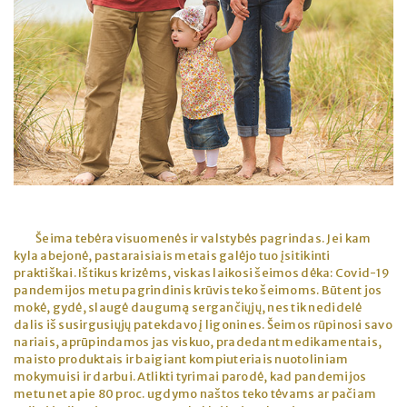
Šeima tebėra visuomenės ir valstybės pagrindas. Jei kam
kyla abejonė, pastaraisiais metais galėjo tuo įsitikinti
praktiškai. Ištikus krizėms, viskas laikosi šeimos dėka: Covid-19
pandemijos metu pagrindinis krūvis teko šeimoms. Būtent jos
mokė, gydė, slaugė daugumą sergančiųjų, nes tik nedidelė
dalis iš susirgusiųjų patekdavo į ligonines. Šeimos rūpinosi savo
nariais, aprūpindamos jas viskuo, pradedant medikamentais,
maisto produktais ir baigiant kompiuteriais nuotoliniam
mokymuisi ir darbui. Atlikti tyrimai parodė, kad pandemijos
metu net apie 80 proc. ugdymo naštos teko tėvams ar pačiam