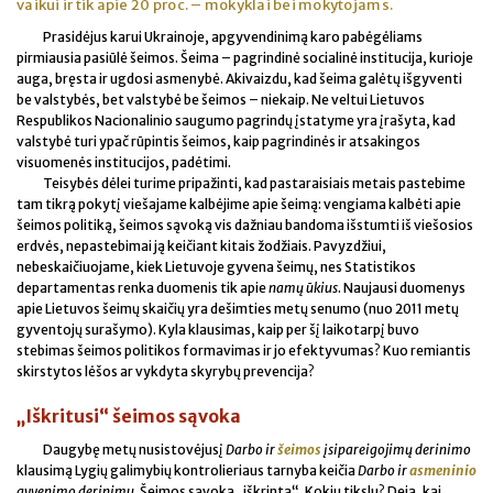
vaikui ir tik apie 20 proc. – mokyklai bei mokytojams.
Prasidėjus karui Ukrainoje, apgyvendinimą karo pabėgėliams
pirmiausia pasiūlė šeimos. Šeima – pagrindinė socialinė institucija, kurioje
auga, bręsta ir ugdosi asmenybė. Akivaizdu, kad šeima galėtų išgyventi
be valstybės, bet valstybė be šeimos – niekaip. Ne veltui Lietuvos
Respublikos Nacionalinio saugumo pagrindų įstatyme yra įrašyta, kad
valstybė turi ypač rūpintis šeimos, kaip pagrindinės ir atsakingos
visuomenės institucijos, padėtimi.
Teisybės dėlei turime pripažinti, kad pastaraisiais metais pastebime
tam tikrą pokytį viešajame kalbėjime apie šeimą: vengiama kalbėti apie
šeimos politiką, šeimos sąvoką vis dažniau bandoma išstumti iš viešosios
erdvės, nepastebimai ją keičiant kitais žodžiais. Pavyzdžiui,
nebeskaičiuojame, kiek Lietuvoje gyvena šeimų, nes Statistikos
departamentas renka duomenis tik apie
namų ūkius
. Naujausi duomenys
apie Lietuvos šeimų skaičių yra dešimties metų senumo (nuo 2011 metų
gyventojų surašymo). Kyla klausimas, kaip per šį laikotarpį buvo
stebimas šeimos politikos formavimas ir jo efektyvumas? Kuo remiantis
skirstytos lėšos ar vykdyta skyrybų prevencija?
„Iškritusi“ šeimos sąvoka
Daugybę metų nusistovėjusį
Darbo ir
šeimos
įsipareigojimų derinimo
klausimą Lygių galimybių kontrolieriaus tarnyba keičia
Darbo ir
asmeninio
gyvenimo derinimu
. Šeimos sąvoka „iškrinta“. Kokiu tikslu? Deja, kai