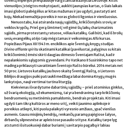
sovietų imperijos priespaudoje vargstančiai Bažnyčiai Lietuvoje. Kitos
vienuolijos įsteigtos mokytojauti, auklėti jaunąsias kartas, o šiais laikais
imasi globoti pabėgėlius ar kitas mažumas ir jas ugdyti, pastatyti ant
kojų. Niekad nemažėja poreikis ir noras globoti ligonius ir vienišuosius.
Nenuostabu, kai atsiranda naujų sąjūdžių, krikščionybės srovių ar
veiklos krypčių. Prieš gerą šimtmetį vėl gimė šių laikų charizmatinis
sąjūdis, pirma protestantų ratuose, vėliau katalikų. Gali būti, kad iš brolių
sesių evangelikų atėjo taip mėgstamas ir veiksmingas
Alfa
kursas.
Popiežiaus Pijaus XII 1943 m. enciklikos apie Šventųjų knygų studijas
Divino afflante spiritu
skatinami katalikai (pavėluotai, palyginus su kitais
krikščionimis) ėmėsi skirti daugiau dėmesio Šventajam Raštui, kad ir
nepalankiomis sąlygomis gyvendami. Po Vatikano II Susirinkimo tapo net
madinga priklausyti savaitiniam Šventojo Rašto būreliui. 2014 metais net
50 proc. Lietuvos katalikų jau buvo skaitę Šventąjį Raštą, o Lietuvos
Biblijos draugijos puiki patraukli medžiaga labai domina Knygų mugės
lankytojus, nauji vertimai turtina liturgiją.
Kiekvienas išvardytume dabartinių sąjūdžių – prieš atominius ginklus,
už švarią ekologiją, už ekumenizmą, tai yra bendravimą tarp krikščionių
bendruomenių su metinėmis pamaldomis, bendrais projektais. Kiti imasi
ugdyti tam tikrą kultūros ar meno sritį, veikti jaunimo aplinkoje ir
poreikius atliepti, kiti puola palaikyti vyresnio amžiaus, ypač vienišus
asmenis. Gausu misijinių bendrijų, renkančių paramą pajėgiose šalyse,
dirbančių silpnesnėse ar apleistose pasaulio srityse. Katalikų tarpe lyg
atstumti išsituokusieji dabar buriami į savitarpio pagalbą ir labiau