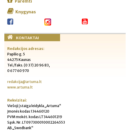
Paremti
Knygynas
KONTAKTAI
Redakcijos adresas:
Papilio g. 5
44275 Kaunas
Tel./faks. (0 37) 20 96 83,
0 677 60 970
redakcija@artuma.lt
www.artuma.lt
Rekvizitai:
Viešoji įstaiga leidykla „Artuma“
Įmonės kodas 134460120
PVM mokėt. kodas LT344601219
Sąsk. Nr. LT097300010002264553
AB „Swedbank“