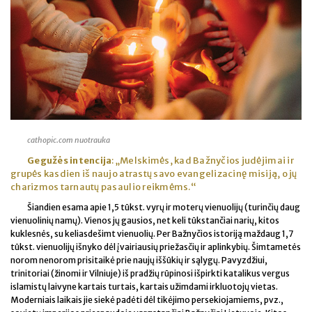
cathopic.com nuotrauka
Gegužės intencija
: „Melskimės, kad Bažnyčios judėjimai ir
grupės kasdien iš naujo atrastų savo evangelizacinę misiją, o jų
charizmos tarnautų pasaulio reikmėms.“
Šiandien esama apie 1,5 tūkst. vyrų ir moterų vienuolijų (turinčių daug
vienuolinių namų). Vienos jų gausios, net keli tūkstančiai narių, kitos
kuklesnės, su keliasdešimt vienuolių. Per Bažnyčios istoriją maždaug 1,7
tūkst. vienuolijų išnyko dėl įvairiausių priežasčių ir aplinkybių. Šimtametės
norom nenorom prisitaikė prie naujų iššūkių ir sąlygų. Pavyzdžiui,
trinitoriai (žinomi ir Vilniuje) iš pradžių rūpinosi išpirkti katalikus vergus
islamistų laivyne kartais turtais, kartais užimdami irkluotojų vietas.
Moderniais laikais jie siekė padėti dėl tikėjimo persekiojamiems, pvz.,