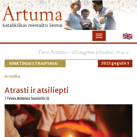
×
Tavo Artume – džiaugsmo pilnatvė.
(Ps 16, 11)
RINKTINIAI STRAIPSNIAI
2023 gegužė 5
Kronika
Atrasti ir atsiliepti
| Tėvas Antanas Saulaitis SJ