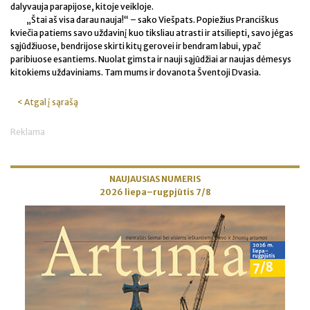
dalyvauja parapijose, kitoje veikloje.
„Štai aš visa darau nauja!“ – sako Viešpats. Popiežius Pranciškus
kviečia patiems savo uždavinį kuo tiksliau atrasti ir atsiliepti, savo jėgas
sąjūdžiuose, bendrijose skirti kitų gerovei ir bendram labui, ypač
paribiuose esantiems. Nuolat gimsta ir nauji sąjūdžiai ar naujas dėmesys
kitokiems uždaviniams. Tam mums ir dovanota Šventoji Dvasia.
< Atgal į sąrašą
Reklama
NAUJAUSIAS NUMERIS
2026 liepa–rugpjūtis 7/8