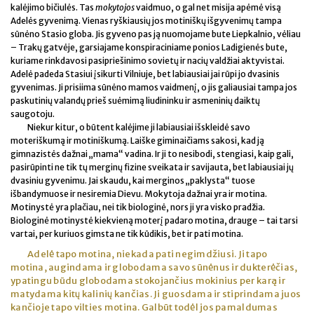
kalėjimo bičiulės. Tas
mokytojos
vaidmuo, o gal net misija apėmė visą
Adelės gyvenimą. Vienas ryškiausių jos motiniškų išgyvenimų tampa
sūnėno Stasio globa. Jis gyveno pas ją nuomojame bute Liepkalnio, vėliau
– Trakų gatvėje, garsiajame konspiraciniame ponios Ladigienės bute,
kuriame rinkdavosi pasipriešinimo sovietų ir nacių valdžiai aktyvistai.
Adelė padeda Stasiui įsikurti Vilniuje, bet labiausiai jai rūpi jo dvasinis
gyvenimas. Ji prisiima sūnėno mamos vaidmenį, o jis galiausiai tampa jos
paskutinių valandų prieš suėmimą liudininku ir asmeninių daiktų
saugotoju.
Niekur kitur, o būtent kalėjime ji labiausiai išskleidė savo
moteriškumą ir motiniškumą. Laiške giminaičiams sakosi, kad ją
gimnazistės dažnai „mama“ vadina. Ir ji to nesibodi, stengiasi, kaip gali,
pasirūpinti ne tik tų merginų fizine sveikata ir savijauta, bet labiausiai jų
dvasiniu gyvenimu. Jai skaudu, kai merginos „paklysta“ tuose
išbandymuose ir nesiremia Dievu. Mokytoja dažnai yra ir motina.
Motinystė yra plačiau, nei tik biologinė, nors ji yra visko pradžia.
Biologinė motinystė kiekvieną moterį padaro motina, drauge – tai tarsi
vartai, per kuriuos gimsta ne tik kūdikis, bet ir pati motina.
Adelė tapo motina, niekada pati negimdžiusi. Ji tapo
motina, augindama ir globodama savo sūnėnus ir dukterėčias,
ypatingu būdu globodama stokojančius mokinius per karą ir
matydama kitų kalinių kančias. Ji guosdama ir stiprindama juos
kančioje tapo vilties motina. Galbūt todėl jos pamaldumas