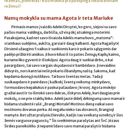
režimas, portretas? Kuo motina yra pavojinga totalitariniam
režimui?
Namų mokykla su mama Agota ir teta Mariuke
Pirmasis mamos įvaizdis Adelei Dirsytei, ko gero, siejosi su savo
pačios mama: valdinga, darbščia, už visą ūkį atsakinga moterimi.
Pasakojama, kad net savo išvaizda Adelės mama buvo „matoma“:
stambaus sudėjimo, aukšta, garsiai ir daug kalbanti. Agota Ragaišytė
Dirsienė užaugino 5 vaikus ir sunkiomis karo ir pokario sąlygomis dar
padėjo prižiūrėti anūkus. Ji buvo kilusi iš to paties Žemųjų Kaplių kaimo,
kuriame liko gyventi ir ištekėjusi. Agota daug ir sunkiai dirbo, o kai
pavargdavo, tai savo vargais skųsdavosi ir bambėdavo. Ji nevaidino
didvyrės, nors kantriai nešė pokario išbandymų naštą. Sakoma, kad
kepdama duoną ji nutildavo. Tai buvo šventas metas. Tada ji
susikaupdavo ir panirdavo į kažkokį šventą veiksmą: minkydavo,
formuodavo kepaliukus ir paskui pašaudavo į krosnį. Agota mokėjo
gražiai austi ir to išmokė savo dukras, išskyrus Adelę, kuri daugiau prie
mokslų, o ne prie staklių linko. Adelė jautė didelį dėkingumą savo mamai ir
būdama studentė rašė: „Brangi Motule! Motinos dieną vaikai savo
motinoms dovanas perka. Aš negaliu nieko tau dovanoti, Brangioji
mamyte. Bet užtat prašysiu Dievulio, kad jis tau sveikatą suteiktų ir šios
žemės varguose paguostų.“ Šis sveikinimas parašytas ant Švč. Jėzaus
Širdies paveikslėlio. Ji nepamiršdavo savo mamai parašyti ir būdama