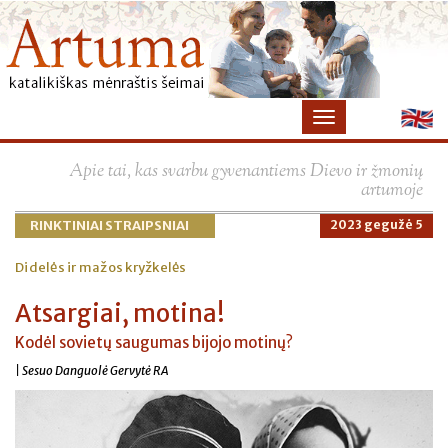
Apie tai, kas svarbu gyvenantiems Dievo ir žmonių
artumoje
RINKTINIAI STRAIPSNIAI
2023 gegužė 5
Didelės ir mažos kryžkelės
Atsargiai, motina!
Kodėl sovietų saugumas bijojo motinų?
| Sesuo Danguolė Gervytė RA