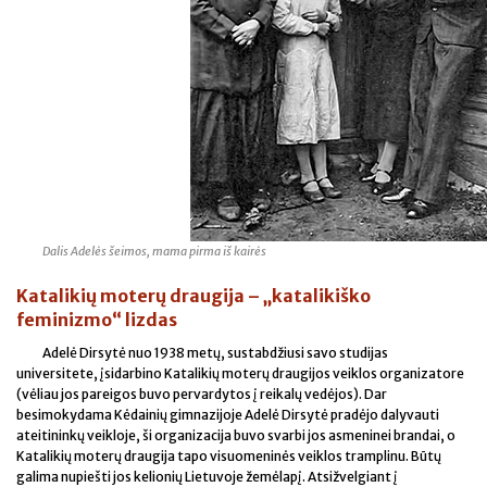
Dalis Adelės šeimos, mama pirma iš kairės
Katalikių moterų draugija – „katalikiško
feminizmo“ lizdas
Adelė Dirsytė nuo 1938 metų, sustabdžiusi savo studijas
universitete, įsidarbino Katalikių moterų draugijos veiklos organizatore
(vėliau jos pareigos buvo pervardytos į reikalų vedėjos). Dar
besimokydama Kėdainių gimnazijoje Adelė Dirsytė pradėjo dalyvauti
ateitininkų veikloje, ši organizacija buvo svarbi jos asmeninei brandai, o
Katalikių moterų draugija tapo visuomeninės veiklos tramplinu. Būtų
galima nupiešti jos kelionių Lietuvoje žemėlapį. Atsižvelgiant į