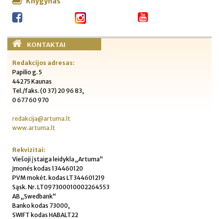
Knygynas
KONTAKTAI
Redakcijos adresas:
Papilio g. 5
44275 Kaunas
Tel./faks. (0 37) 20 96 83,
0 677 60 970
redakcija@artuma.lt
www.artuma.lt
Rekvizitai:
Viešoji įstaiga leidykla „Artuma“
Įmonės kodas 134460120
PVM mokėt. kodas LT344601219
Sąsk. Nr. LT097300010002264553
AB „Swedbank“
Banko kodas 73000,
SWIFT kodas HABALT22