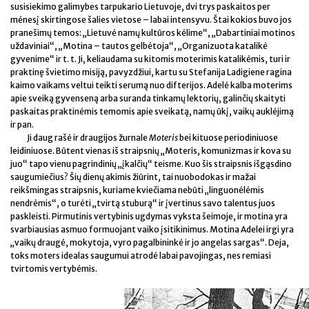
susisiekimo galimybes tarpukario Lietuvoje, dvi trys paskaitos per
mėnesį skirtingose šalies vietose – labai intensyvu. Štai kokios buvo jos
pranešimų temos: „Lietuvė namų kultūros kėlime“, „Dabartiniai motinos
uždaviniai“, „Motina – tautos gelbėtoja“, „Organizuota katalikė
gyvenime“ ir t. t. Ji, keliaudama su kitomis moterimis katalikėmis, turi ir
praktinę švietimo misiją, pavyzdžiui, kartu su Stefanija Ladigiene ragina
kaimo vaikams veltui teikti serumą nuo difterijos. Adelė kalba moterims
apie sveiką gyvenseną arba suranda tinkamų lektorių, galinčių skaityti
paskaitas praktinėmis temomis apie sveikatą, namų ūkį, vaikų auklėjimą
ir pan.
Ji daug rašė ir draugijos žurnale
Moteris
bei kituose periodiniuose
leidiniuose. Būtent vienas iš straipsnių „Moteris, komunizmas ir kova su
juo“ tapo vienu pagrindinių „įkalčių“ teisme. Kuo šis straipsnis išgąsdino
saugumiečius? Šių dienų akimis žiūrint, tai nuobodokas ir mažai
reikšmingas straipsnis, kuriame kviečiama nebūti „linguonėlėmis
nendrėmis“, o turėti „tvirtą stuburą“ ir įvertinus savo talentus juos
paskleisti. Pirmutinis vertybinis ugdymas vyksta šeimoje, ir motina yra
svarbiausias asmuo formuojant vaiko įsitikinimus. Motina Adelei irgi yra
„vaikų draugė, mokytoja, vyro pagalbininkė ir jo angelas sargas“. Deja,
toks moters idealas saugumui atrodė labai pavojingas, nes remiasi
tvirtomis vertybėmis.