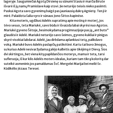
lageryje. Saugumiečiai Agotą Dirsienę su sūnumi Stasiu ir marčia Birute
išvarė iš jų namų Pramislave kaip stovi. Jie neturėjo teisės nieko pasiimti.
Paskui Agota savo gyvenimą baigė pas jauniausią dukrą Agnietę. Ten ji ir
mirė. Palaidota šalia vyro ir sūnaus Jono Šėtos kapinėse.
Kita moteris, ugdžiusi Adelės supratimą apie motiną ir moterį, jos
tėvo sesuo, teta Mariukė, savo būdu ir išvaizda labai skyrėsi nuo Agotos.
Mariukė gyveno Šėtoje, besimokydama progimnazijoje pas ją „ant buto“
glaudėsi ir Adelė. Mariukė neturėjo savo šeimos, gyveno kukliai ir pinigus
skyrė visokiai labdarai. Adelė, jau dirbdama aplankiusi tetą, palikdavo
voką. Mariukė buvo Adelės paslapčių patikėtinė. Kartu tai buvo žmogus,
su kuriuo Adelė nesivaržydama galėjo kalbėtis apie tikėjimą ir Dievą. Šios
dvi skirtingos, bet viena kitą papildančios moterys, mama ir teta, tarsi
sufleruoja, iš kur kilo Adelės moters idealas, kuriam tam tikrą koloritą dar
suteikė asmeninis jos pamaldumas Švč. Mergelei Marijai bei meilė šv.
Kūdikėlio Jėzaus Teresei.