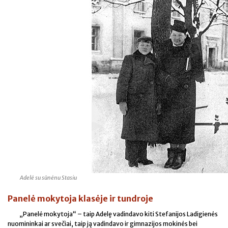
Adelė su sūnėnu Stasiu
Panelė mokytoja klasėje ir tundroje
„Panelė mokytoja“ – taip Adelę vadindavo kiti Stefanijos Ladigienės
nuomininkai ar svečiai, taip ją vadindavo ir gimnazijos mokinės bei