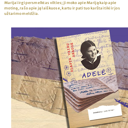
Marijai irgi persmelktas vilties; ji moko apie Mariją kaip apie
motiną, rašo apie ją laiškuose, kartu ir pati tuo karštai tiki ir jos
užtarimo meldžia.