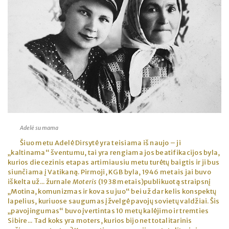
Adelė su mama
Šiuo metu Adelė Dirsytė yra teisiama iš naujo – ji
„kaltinama“ šventumu, tai yra rengiama jos beatifikacijos byla,
kurios diecezinis etapas artimiausiu metu turėtų baigtis ir ji bus
siunčiama į Vatikaną. Pirmoji, KGB byla, 1946 metais jai buvo
iškelta už... žurnale
Moteris
(1938 metais)publikuotą straipsnį
„Motina, komunizmas ir kova su juo“ bei už dar kelis konspektų
lapelius, kuriuose saugumas įžvelgė pavojų sovietų valdžiai. Šis
„pavojingumas“ buvo įvertintas 10 metų kalėjimo ir tremties
Sibire... Tad koks yra moters, kurios bijo net totalitarinis