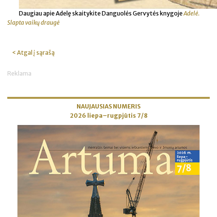
Daugiau apie Adelę skaitykite Danguolės Gervytės knygoje
Adelė.
Slapta vaikų draugė
< Atgal į sąrašą
Reklama
NAUJAUSIAS NUMERIS
2026 liepa–rugpjūtis 7/8