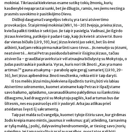
mokiniai. Tikriausiai kiekvienas esame sutikę tokių žmonių, kurių
kasdienybė nepaprastai sunki, bet jie džiugūs, ramūs, nes jiems nestinga
prasmės suvokimo ir pasitikėjimo Dievu.
Didžioji dauguma Evangelijos tekstų yra tarsi atsivertimo
provokacijos. Štai pirmieji mokiniai (
Mk
1, 16–20) žvejoja, prieina Jėzus,
kviečia palikti tinklus ir sekti juo. Jie taip ir pasielgia. Vadinasi, jie išgirdo
Jėzaus kvietimą, patikėjo ir padarė taip, kaip Jis kvietė: atsivertė. Buvo
dar vienas bičiulis (
Lk
9, 59), kurį Jėzus kvietė juo sekti, bet šis ėmė
aiškinti, kad jam reikia pirma nukaršinti savo tėvus... Jis nenuėjo su Jėzumi,
neatsivertė... Antai Petras pasiduoda baimei ir išsigina Jėzaus, tačiau
atsiverčia – graudžiai pravirksta ir vėl atnaujina bičiulystę su Mokytoju, o
Judas pasitraukia ir pasikaria. Vyras, kuris nori tik žinoti: „Kas yra mano
artimas?“ gauna atsakymą – parabolę apie gerąjį samarietį (
Lk
10, 29-
36), bet Jėzus apibendrina: žinoti neužtenka, reikia eiti ir taip daryti.
Iš tos meilės Jėzui mūsų kiekviena išpažintis turėtų būti vis labiau
Atsivertimo sakramentas
, kuomet ateiname kaip Petras ir išpažįstame
savo bailumo, aplaidumo, savanaudiškumo paklydimus su išankstiniu
džiaugsmu, kad draugystė su Mokytoju pagilės, kad artumas bus dar
šiltesnis, nes esu pasiruošęs
eiti ir padaryti
. Arba jau atlikau prieš
ateidamas švęsti šį sakramentą.
Taip pat malda su Evangelija, kuomet tyloje ištiriu save, kur girdimas
žodis kreipia mano mintis, jausmus ir veiksmus: gal į atleidimą, tarnavimą
ar tylią maldą, į poilsį, dalyvavimą bendruomenėje, ar tiesiog savo įnorių
paleidimą. Jei tam pasiryžtu ir prašau pagalbos, nuostatos gali būti