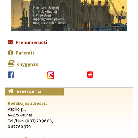
Prenumeruoti
Paremti
Knygynas
KONTAKTAI
Redakcijos adresas:
Papilio g. 5
44275 Kaunas
Tel./faks. (0 37) 20 96 83,
0 677 60 970