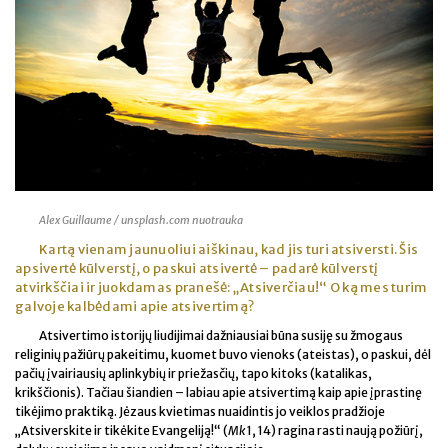
Alex Guillaume / unsplash.com nuotrauka
Kartą vienam jaunuoliui aiškinau, kad jis turi atsiversti. Šis
apsivertė kūlverstį, o paskui atsivertė – padarė kūlverstį
atvirkščiai ir juokdamas pranešė: „Atsiverčiau!“ O ką mes turim
galvoje kalbėdami apie atsivertimą?
Atsivertimo istorijų liudijimai dažniausiai būna susiję su žmogaus
religinių pažiūrų pakeitimu, kuomet buvo vienoks (ateistas), o paskui, dėl
pačių įvairiausių aplinkybių ir priežasčių, tapo kitoks (katalikas,
krikščionis). Tačiau šiandien – labiau apie atsivertimą kaip apie įprastinę
tikėjimo praktiką. Jėzaus kvietimas nuaidintis jo veiklos pradžioje
„Atsiverskite ir tikėkite Evangeliją!“ (
Mk
1, 14) ragina rasti naują požiūrį,