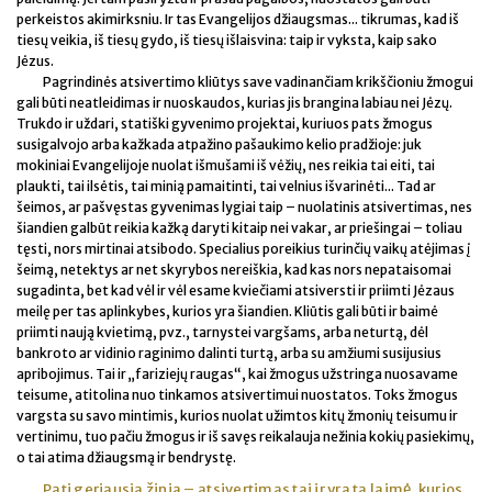
perkeistos akimirksniu. Ir tas Evangelijos džiaugsmas... tikrumas, kad iš
tiesų veikia, iš tiesų gydo, iš tiesų išlaisvina: taip ir vyksta, kaip sako
Jėzus.
Pagrindinės atsivertimo kliūtys save vadinančiam krikščioniu žmogui
gali būti neatleidimas ir nuoskaudos, kurias jis brangina labiau nei Jėzų.
Trukdo ir uždari, statiški gyvenimo projektai, kuriuos pats žmogus
susigalvojo arba kažkada atpažino pašaukimo kelio pradžioje: juk
mokiniai Evangelijoje nuolat išmušami iš vėžių, nes reikia tai eiti, tai
plaukti, tai ilsėtis, tai minią pamaitinti, tai velnius išvarinėti... Tad ar
šeimos, ar pašvęstas gyvenimas lygiai taip – nuolatinis atsivertimas, nes
šiandien galbūt reikia kažką daryti kitaip nei vakar, ar priešingai – toliau
tęsti, nors mirtinai atsibodo. Specialius poreikius turinčių vaikų atėjimas į
šeimą, netektys ar net skyrybos nereiškia, kad kas nors nepataisomai
sugadinta, bet kad vėl ir vėl esame kviečiami atsiversti ir priimti Jėzaus
meilę per tas aplinkybes, kurios yra šiandien. Kliūtis gali būti ir baimė
priimti naują kvietimą, pvz., tarnystei vargšams, arba neturtą, dėl
bankroto ar vidinio raginimo dalinti turtą, arba su amžiumi susijusius
apribojimus. Tai ir „fariziejų raugas“, kai žmogus užstringa nuosavame
teisume, atitolina nuo tinkamos atsivertimui nuostatos. Toks žmogus
vargsta su savo mintimis, kurios nuolat užimtos kitų žmonių teisumu ir
vertinimu, tuo pačiu žmogus ir iš savęs reikalauja nežinia kokių pasiekimų,
o tai atima džiaugsmą ir bendrystę.
Pati geriausia žinia – atsivertimas tai ir yra ta laimė, kurios