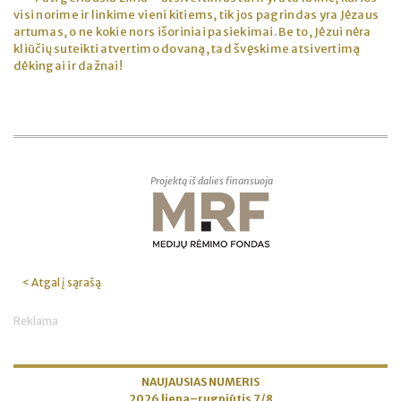
visi norime ir linkime vieni kitiems, tik jos pagrindas yra Jėzaus
artumas, o ne kokie nors išoriniai pasiekimai. Be to, Jėzui nėra
kliūčių suteikti atvertimo dovaną, tad švęskime atsivertimą
dėkingai ir dažnai!
Projektą iš dalies finansuoja
< Atgal į sąrašą
Reklama
NAUJAUSIAS NUMERIS
2026 liepa–rugpjūtis 7/8