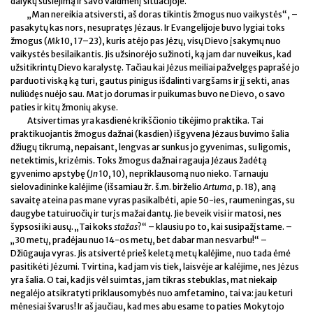
dalykų susiejimą ir savo vaidmenį situacijoje.
„Man nereikia atsiversti, aš doras tikintis žmogus nuo vaikystės“, –
pasakytų kas nors, nesupratęs Jėzaus. Ir Evangelijoje buvo lygiai toks
žmogus (
Mk
10, 17–23), kuris atėjo pas Jėzų, visų Dievo įsakymų nuo
vaikystės besilaikantis. Jis užsinorėjo sužinoti, ką jam dar nuveikus, kad
užsitikrintų Dievo karalystę. Tačiau kai Jėzus meiliai pažvelgęs paprašė jo
parduoti viską ką turi, gautus pinigus išdalinti vargšams ir jį sekti, anas
nuliūdęs nuėjo sau. Mat jo dorumas ir puikumas buvo ne Dievo, o savo
paties ir kitų žmonių akyse.
Atsivertimas yra kasdienė krikščionio tikėjimo praktika. Tai
praktikuojantis žmogus dažnai (kasdien) išgyvena Jėzaus buvimo šalia
džiugų tikrumą, nepaisant, lengvas ar sunkus jo gyvenimas, su ligomis,
netektimis, krizėmis. Toks žmogus dažnai ragauja Jėzaus žadėtą
gyvenimo apstybę (
Jn
10, 10), nepriklausomą nuo nieko. Tarnauju
sielovadininke kalėjime (išsamiau žr. š.m. birželio
Artuma
, p. 18), aną
savaitę ateina pas mane vyras pasikalbėti, apie 50-ies, raumeningas, su
daugybe tatuiruočių ir turįs mažai dantų. Jie beveik visi ir matosi, nes
šypsosi iki ausų. „Tai koks
stažas
?“ – klausiu po to, kai susipažįstame. –
„30 metų, pradėjau nuo 14-os metų, bet dabar man nesvarbu!“ –
Džiūgauja vyras. Jis atsivertė prieš keletą metų kalėjime, nuo tada ėmė
pasitikėti Jėzumi. Tvirtina, kad jam vis tiek, laisvėje ar kalėjime, nes Jėzus
yra šalia. O tai, kad jis vėl suimtas, jam tikras stebuklas, mat niekaip
negalėjo atsikratyti priklausomybės nuo amfetamino, tai va: jau keturi
mėnesiai švarus! Ir aš jaučiau, kad mes abu esame to paties Mokytojo