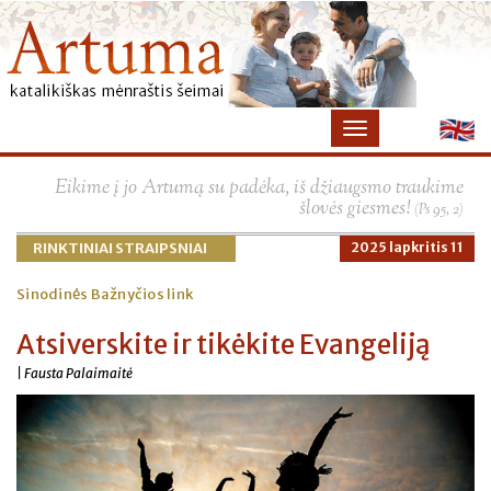
×
Eikime į jo Artumą su padėka, iš džiaugsmo traukime
šlovės giesmes!
(Ps 95, 2)
RINKTINIAI STRAIPSNIAI
2025 lapkritis 11
Sinodinės Bažnyčios link
Atsiverskite ir tikėkite Evangeliją
| Fausta Palaimaitė