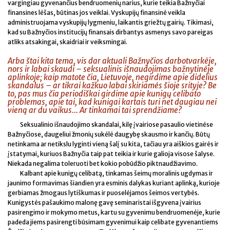
vargingiau gyvenančius bendruomenių narius, kurie teikia Bažnyčiai
finansines lėšas, būtinas jos veiklai. Vyskupijų finansinė veikla
administruojama vyskupijų lygmeniu, laikantis griežtų gairių. Tikimasi,
kad su Bažnyčios institucijų finansais dirbantys asmenys savo pareigas
atliks atsakingai, skaidriai ir veiksmingai.
Arba štai kita tema, vis dar aktuali Bažnyčios darbotvarkėje,
nors ir labai skaudi – seksualinis išnaudojimas bažnytinėje
aplinkoje; kaip matote čia, Lietuvoje, negirdime apie didelius
skandalus – ar tikrai kažkuo labai skiriamės šioje srityje? Be
to, pas mus čia periodiškai girdime apie kunigų celibato
problemas, apie tai, kad kunigai kartais turi net daugiau nei
vieną ar du vaikus... Ar tinkamai tai sprendžiame?
Seksualinio išnaudojimo skandalai, kilę įvairiose pasaulio vietinėse
Bažnyčiose, daugeliui žmonių sukėlė daugybę skausmo ir kančių. Būtų
netinkama ar netikslu lyginti vieną šalį su kita, tačiau yra aiškios gairės ir
įstatymai, kuriuos Bažnyčia taip pat teikia ir kurie galioja visose šalyse.
Niekada negalima toleruoti bet kokio pobūdžio piktnaudžiavimo.
Kalbant apie kunigų celibatą, tinkamas šeimų moralinis ugdymas ir
jaunimo formavimas šiandien yra esminis dalykas kuriant aplinką, kurioje
gerbiamas žmogaus lytiškumas ir puoselėjamos šeimos vertybės.
Kunigystės pašaukimo malonę gavę seminaristai išgyvena įvairius
pasirengimo ir mokymo metus, kartu su gyvenimu bendruomenėje, kurie
padeda jiems pasirengti būsimam gyvenimui kaip celibate gyvenantiems