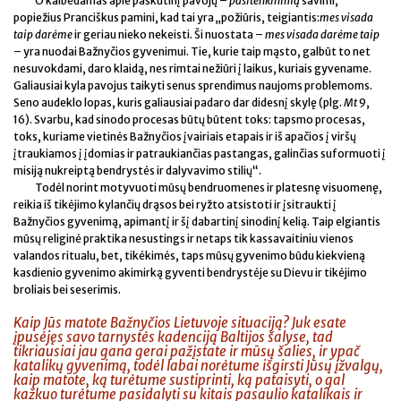
O kalbėdamas apie paskutinį pavojų –
pasitenkinimą
savimi,
popiežius Pranciškus pamini, kad tai yra „požiūris, teigiantis:
mes visada
taip darėme
ir geriau nieko nekeisti. Ši nuostata –
mes visada darėme taip
– yra nuodai Bažnyčios gyvenimui. Tie, kurie taip mąsto, galbūt to net
nesuvokdami, daro klaidą, nes rimtai nežiūri į laikus, kuriais gyvename.
Galiausiai kyla pavojus taikyti senus sprendimus naujoms problemoms.
Seno audeklo lopas, kuris galiausiai padaro dar didesnį skylę (plg.
Mt
9,
16). Svarbu, kad sinodo procesas būtų būtent toks: tapsmo procesas,
toks, kuriame vietinės Bažnyčios įvairiais etapais ir iš apačios į viršų
įtraukiamos į įdomias ir patraukiančias pastangas, galinčias suformuoti į
misiją nukreiptą bendrystės ir dalyvavimo stilių“.
Todėl norint motyvuoti mūsų bendruomenes ir platesnę visuomenę,
reikia iš tikėjimo kylančių drąsos bei ryžto atsistoti ir įsitraukti į
Bažnyčios gyvenimą, apimantį ir šį dabartinį sinodinį kelią. Taip elgiantis
mūsų religinė praktika nesustings ir netaps tik kassavaitiniu vienos
valandos ritualu, bet, tikėkimės, taps mūsų gyvenimo būdu kiekvieną
kasdienio gyvenimo akimirką gyventi bendrystėje su Dievu ir tikėjimo
broliais bei seserimis.
Kaip Jūs matote Bažnyčios Lietuvoje situaciją? Juk esate
įpusėjęs savo tarnystės kadenciją Baltijos šalyse, tad
tikriausiai jau gana gerai pažįstate ir mūsų šalies, ir ypač
katalikų gyvenimą, todėl labai norėtume išgirsti Jūsų įžvalgų,
kaip matote, ką turėtume sustiprinti, ką pataisyti, o gal
kažkuo turėtume pasidalyti su kitais pasaulio katalikais ir