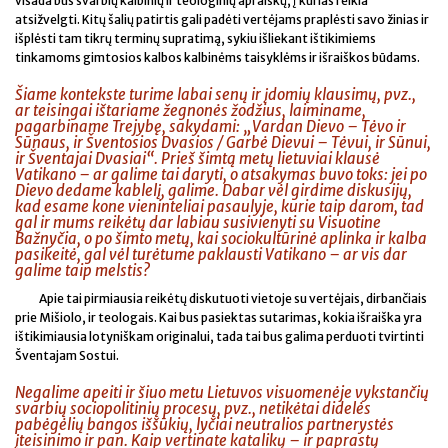
visada bus svarbių kalbinių ir teologinių apraiškų, į kurias reikia
atsižvelgti. Kitų šalių patirtis gali padėti vertėjams praplėsti savo žinias ir
išplėsti tam tikrų terminų supratimą, sykiu išliekant ištikimiems
tinkamoms gimtosios kalbos kalbinėms taisyklėms ir išraiškos būdams.
Šiame kontekste turime labai senų ir įdomių klausimų, pvz.,
ar teisingai ištariame žegnonės žodžius, laiminame,
pagarbiname Trejybę, sakydami: „Vardan Dievo – Tėvo ir
Sūnaus, ir Šventosios Dvasios / Garbė Dievui – Tėvui, ir Sūnui,
ir Šventajai Dvasiai“. Prieš šimtą metų lietuviai klausė
Vatikano – ar galime tai daryti, o atsakymas buvo toks: jei po
Dievo dedame kablelį, galime. Dabar vėl girdime diskusijų,
kad esame kone vieninteliai pasaulyje, kurie taip darom, tad
gal ir mums reikėtų dar labiau susivienyti su Visuotine
Bažnyčia, o po šimto metų, kai sociokultūrinė aplinka ir kalba
pasikeitė, gal vėl turėtume paklausti Vatikano – ar vis dar
galime taip melstis?
Apie tai pirmiausia reikėtų diskutuoti vietoje su vertėjais, dirbančiais
prie Mišiolo, ir teologais. Kai bus pasiektas sutarimas, kokia išraiška yra
ištikimiausia lotyniškam originalui, tada tai bus galima perduoti tvirtinti
Šventajam Sostui.
Negalime apeiti ir šiuo metu Lietuvos visuomenėje vykstančių
svarbių sociopolitinių procesų, pvz., netikėtai didelės
pabėgėlių bangos iššūkių, lyčiai neutralios partnerystės
įteisinimo ir pan. Kaip vertinate katalikų – ir paprastų