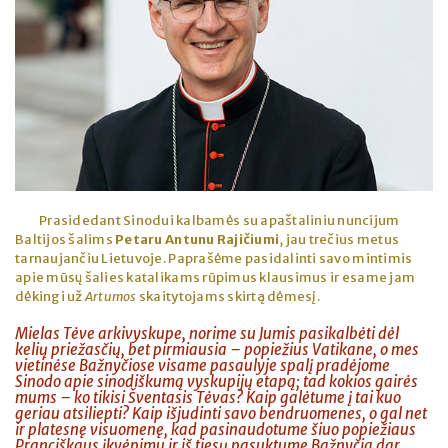
Prasidedant Sinodui kalbamės su apaštaliniu nuncijum
Baltijos šalims
Petaru Antunu Rajičiumi
, jau trečius metus
tarnaujančiu Lietuvoje. Paprašėme pasidalinti savo mintimis
apie mūsų šalies katalikams rūpimus klausimus ir esame jam
dėkingi už
Artumos
skaitytojams skirtą dėmesį.
Mielas Tėve arkivyskupe, norime su Jumis pasikalbėti dėl
kelių priežasčių, bet pirmiausia – popiežius Vatikane, o mes
vietinėse Bažnyčiose visame pasaulyje spalį pradėjome
Sinodo apie sinodiškumą vyskupijų etapą; tad kokios gairės
mums – ko tikisi Šventasis Tėvas? Kaip galėtume į tai kuo
geriau atsiliepti? Kaip išjudinti savo bendruomenes, o gal net
ir platesnę visuomenę, kad pasinaudotume šiuo popiežiaus
Pranciškaus įkvėpimu ir iš tiesų pasuktume Bažnyčią dar