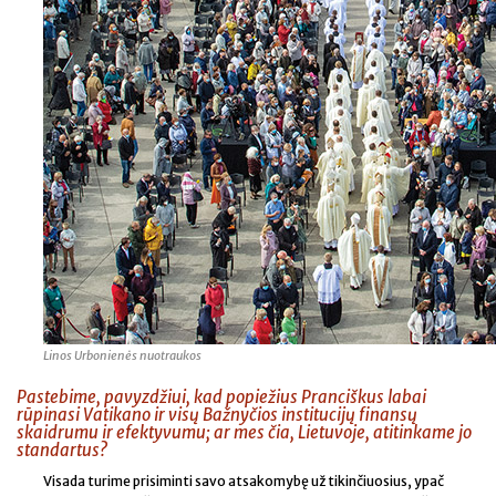
Linos Urbonienės nuotraukos
Pastebime, pavyzdžiui, kad popiežius Pranciškus labai
rūpinasi Vatikano ir visų Bažnyčios institucijų finansų
skaidrumu ir efektyvumu; ar mes čia, Lietuvoje, atitinkame jo
standartus?
Visada turime prisiminti savo atsakomybę už tikinčiuosius, ypač