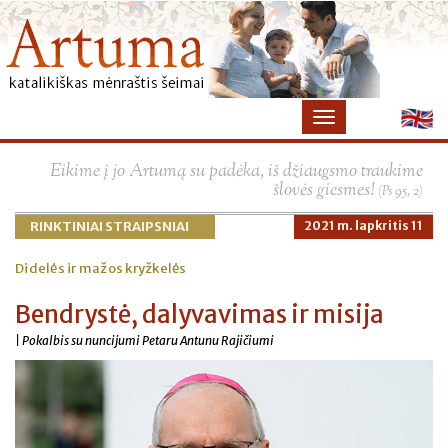
Eikime į jo Artumą su padėka, iš džiaugsmo traukime
šlovės giesmes!
(Ps 95, 2)
RINKTINIAI STRAIPSNIAI
2021 m. lapkritis 11
Didelės ir mažos kryžkelės
Bendrystė, dalyvavimas ir misija
| Pokalbis su nuncijumi Petaru Antunu Rajičiumi