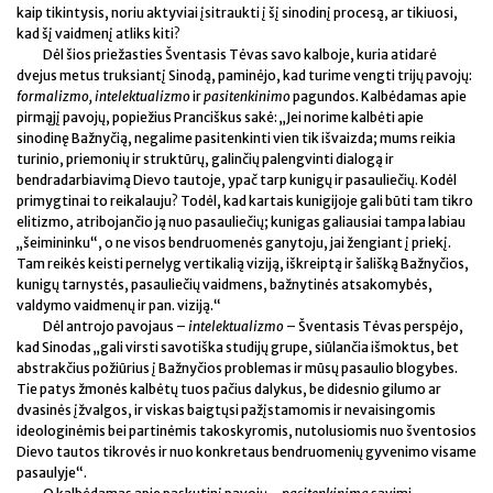
kaip tikintysis, noriu aktyviai įsitraukti į šį sinodinį procesą, ar tikiuosi,
kad šį vaidmenį atliks kiti?
Dėl šios priežasties Šventasis Tėvas savo kalboje, kuria atidarė
dvejus metus truksiantį Sinodą, paminėjo, kad turime vengti trijų pavojų:
formalizmo, intelektualizmo
ir
pasitenkinimo
pagundos. Kalbėdamas apie
pirmąjį pavojų, popiežius Pranciškus sakė: „Jei norime kalbėti apie
sinodinę Bažnyčią, negalime pasitenkinti vien tik išvaizda; mums reikia
turinio, priemonių ir struktūrų, galinčių palengvinti dialogą ir
bendradarbiavimą Dievo tautoje, ypač tarp kunigų ir pasauliečių. Kodėl
primygtinai to reikalauju? Todėl, kad kartais kunigijoje gali būti tam tikro
elitizmo, atribojančio ją nuo pasauliečių; kunigas galiausiai tampa labiau
„šeimininku“, o ne visos bendruomenės ganytoju, jai žengiant į priekį.
Tam reikės keisti pernelyg vertikalią viziją, iškreiptą ir šališką Bažnyčios,
kunigų tarnystės, pasauliečių vaidmens, bažnytinės atsakomybės,
valdymo vaidmenų ir pan. viziją.“
Dėl antrojo pavojaus –
intelektualizmo
– Šventasis Tėvas perspėjo,
kad Sinodas „gali virsti savotiška studijų grupe, siūlančia išmoktus, bet
abstrakčius požiūrius į Bažnyčios problemas ir mūsų pasaulio blogybes.
Tie patys žmonės kalbėtų tuos pačius dalykus, be didesnio gilumo ar
dvasinės įžvalgos, ir viskas baigtųsi pažįstamomis ir nevaisingomis
ideologinėmis bei partinėmis takoskyromis, nutolusiomis nuo šventosios
Dievo tautos tikrovės ir nuo konkretaus bendruomenių gyvenimo visame
pasaulyje“.