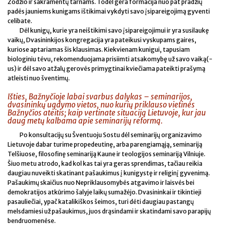
Žodžio ir sakramentų tarnams. Todėl gera formacija nuo pat pradžių
padės jauniems kunigams ištikimai vykdyti savo įsipareigojimą gyventi
celibate.
Dėl kunigų, kurie yra neištikimi savo įsipareigojimui ir yra susilaukę
vaikų, Dvasininkijos kongregacija yra pateikusi vyskupams gaires,
kuriose aptariamas šis klausimas. Kiekvienam kunigui, tapusiam
biologiniu tėvu, rekomenduojama prisiimti atsakomybę už savo vaiką(-
us) ir dėl savo atžalų gerovės primygtinai kviečiama pateikti prašymą
atleisti nuo šventimų.
Išties, Bažnyčioje labai svarbus dalykas – seminarijos,
dvasininkų ugdymo vietos, nuo kurių priklauso vietinės
Bažnyčios ateitis; kaip vertinate situaciją Lietuvoje, kur jau
daug metų kalbama apie seminarijų reformą.
Po konsultacijų su Šventuoju Sostu dėl seminarijų organizavimo
Lietuvoje dabar turime propedeutinę, arba parengiamąją, seminariją
Telšiuose, filosofinę seminariją Kaune ir teologijos seminariją Vilniuje.
Šiuo metu atrodo, kad kol kas tai yra geras sprendimas, tačiau reikia
daugiau nuveikti skatinant pašaukimus į kunigystę ir religinį gyvenimą.
Pašaukimų skaičius nuo Nepriklausomybės atgavimo ir laisvės bei
demokratijos atkūrimo šalyje laikų sumažėjo. Dvasininkai ir tikintieji
pasauliečiai, ypač katalikiškos šeimos, turi dėti daugiau pastangų
melsdamiesi už pašaukimus, juos drąsindami ir skatindami savo parapijų
bendruomenėse.