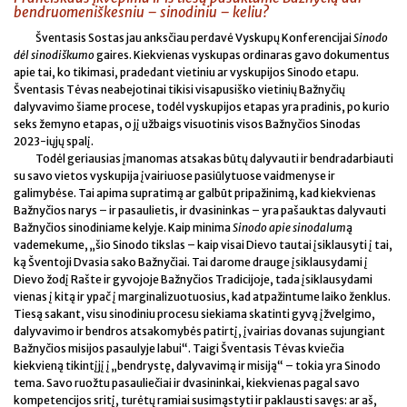
bendruomeniškesniu – sinodiniu – keliu?
Šventasis Sostas jau anksčiau perdavė Vyskupų Konferencijai
Sinodo
dėl sinodiškumo
gaires. Kiekvienas vyskupas ordinaras gavo dokumentus
apie tai, ko tikimasi, pradedant vietiniu ar vyskupijos Sinodo etapu.
Šventasis Tėvas neabejotinai tikisi visapusiško vietinių Bažnyčių
dalyvavimo šiame procese, todėl vyskupijos etapas yra pradinis, po kurio
seks žemyno etapas, o jį užbaigs visuotinis visos Bažnyčios Sinodas
2023-iųjų spalį.
Todėl geriausias įmanomas atsakas būtų dalyvauti ir bendradarbiauti
su savo vietos vyskupija įvairiuose pasiūlytuose vaidmenyse ir
galimybėse. Tai apima supratimą ar galbūt pripažinimą, kad kiekvienas
Bažnyčios narys – ir pasaulietis, ir dvasininkas – yra pašauktas dalyvauti
Bažnyčios sinodiniame kelyje. Kaip minima
Sinodo apie sinodalum
ą
vademekume, „šio Sinodo tikslas – kaip visai Dievo tautai įsiklausyti į tai,
ką Šventoji Dvasia sako Bažnyčiai. Tai darome drauge įsiklausydami į
Dievo žodį Rašte ir gyvojoje Bažnyčios Tradicijoje, tada įsiklausydami
vienas į kitą ir ypač į marginalizuotuosius, kad atpažintume laiko ženklus.
Tiesą sakant, visu sinodiniu procesu siekiama skatinti gyvą įžvelgimo,
dalyvavimo ir bendros atsakomybės patirtį, įvairias dovanas sujungiant
Bažnyčios misijos pasaulyje labui“. Taigi Šventasis Tėvas kviečia
kiekvieną tikintįjį į „bendrystę, dalyvavimą ir misiją“ – tokia yra Sinodo
tema. Savo ruožtu pasauliečiai ir dvasininkai, kiekvienas pagal savo
kompetencijos sritį, turėtų ramiai susimąstyti ir paklausti savęs: ar aš,