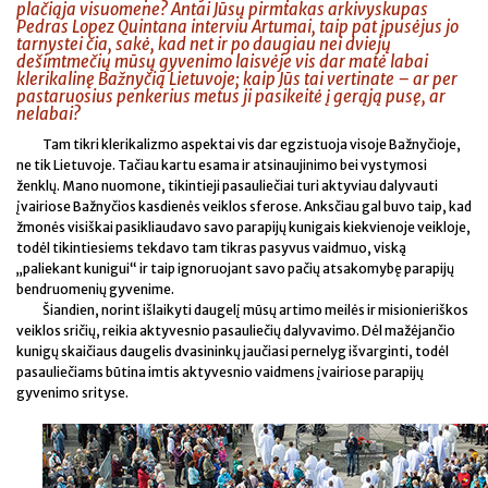
plačiąja visuomene? Antai Jūsų pirmtakas arkivyskupas
Pedras Lopez Quintana interviu Artumai, taip pat įpusėjus jo
tarnystei čia, sakė, kad net ir po daugiau nei dviejų
dešimtmečių mūsų gyvenimo laisvėje vis dar matė labai
klerikalinę Bažnyčią Lietuvoje; kaip Jūs tai vertinate – ar per
pastaruosius penkerius metus ji pasikeitė į gerąją pusę, ar
nelabai?
Tam tikri klerikalizmo aspektai vis dar egzistuoja visoje Bažnyčioje,
ne tik Lietuvoje. Tačiau kartu esama ir atsinaujinimo bei vystymosi
ženklų. Mano nuomone, tikintieji pasauliečiai turi aktyviau dalyvauti
įvairiose Bažnyčios kasdienės veiklos sferose. Anksčiau gal buvo taip, kad
žmonės visiškai pasikliaudavo savo parapijų kunigais kiekvienoje veikloje,
todėl tikintiesiems tekdavo tam tikras pasyvus vaidmuo, viską
„paliekant kunigui“ ir taip ignoruojant savo pačių atsakomybę parapijų
bendruomenių gyvenime.
Šiandien, norint išlaikyti daugelį mūsų artimo meilės ir misionieriškos
veiklos sričių, reikia aktyvesnio pasauliečių dalyvavimo. Dėl mažėjančio
kunigų skaičiaus daugelis dvasininkų jaučiasi pernelyg išvarginti, todėl
pasauliečiams būtina imtis aktyvesnio vaidmens įvairiose parapijų
gyvenimo srityse.