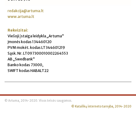
redakcija@artuma.lt
www.artuma.lt
Rekvizitai:
Viešoji įstaiga leidykla „Artuma“
Įmonės kodas 134460120
PVM mokėt. kodas LT344601219
Sąsk. Nr. LT097300010002264553
AB „Swedbank“
Banko kodas 73000,
SWIFT kodas HABALT22
© Artuma, 2014-2020. Visos teisės saugomos.
© Katalikų interneto tarnyba, 2014-2020