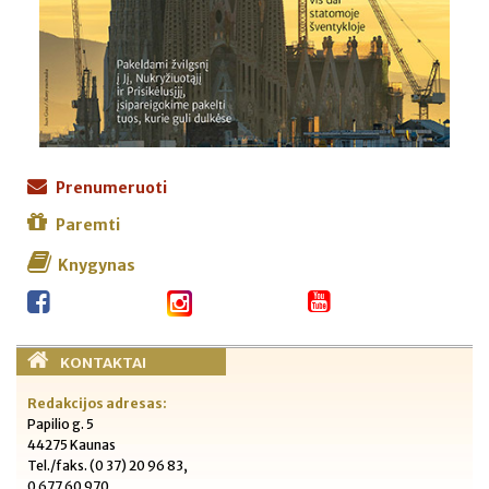
Prenumeruoti
Paremti
Knygynas
KONTAKTAI
Redakcijos adresas:
Papilio g. 5
44275 Kaunas
Tel./faks. (0 37) 20 96 83,
0 677 60 970