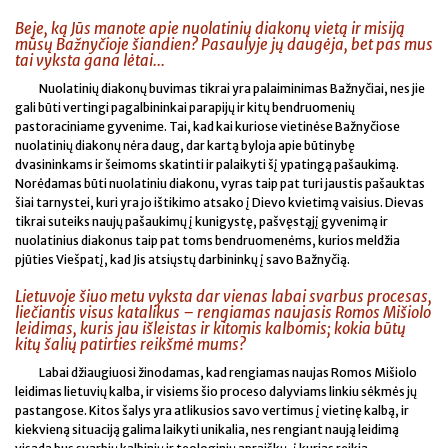
Beje, ką Jūs manote apie nuolatinių diakonų vietą ir misiją
mūsų Bažnyčioje šiandien? Pasaulyje jų daugėja, bet pas mus
tai vyksta gana lėtai...
Nuolatinių diakonų buvimas tikrai yra palaiminimas Bažnyčiai, nes jie
gali būti vertingi pagalbininkai parapijų ir kitų bendruomenių
pastoraciniame gyvenime. Tai, kad kai kuriose vietinėse Bažnyčiose
nuolatinių diakonų nėra daug, dar kartą byloja apie būtinybę
dvasininkams ir šeimoms skatinti ir palaikyti šį ypatingą pašaukimą.
Norėdamas būti nuolatiniu diakonu, vyras taip pat turi jaustis pašauktas
šiai tarnystei, kuri yra jo ištikimo atsako į Dievo kvietimą vaisius. Dievas
tikrai suteiks naujų pašaukimų į kunigystę, pašvęstąjį gyvenimą ir
nuolatinius diakonus taip pat toms bendruomenėms, kurios meldžia
pjūties Viešpatį, kad Jis atsiųstų darbininkų į savo Bažnyčią.
Lietuvoje šiuo metu vyksta dar vienas labai svarbus procesas,
liečiantis visus katalikus – rengiamas naujasis Romos Mišiolo
leidimas, kuris jau išleistas ir kitomis kalbomis; kokia būtų
kitų šalių patirties reikšmė mums?
Labai džiaugiuosi žinodamas, kad rengiamas naujas Romos Mišiolo
leidimas lietuvių kalba, ir visiems šio proceso dalyviams linkiu sėkmės jų
pastangose. Kitos šalys yra atlikusios savo vertimus į vietinę kalbą, ir
kiekvieną situaciją galima laikyti unikalia, nes rengiant naują leidimą