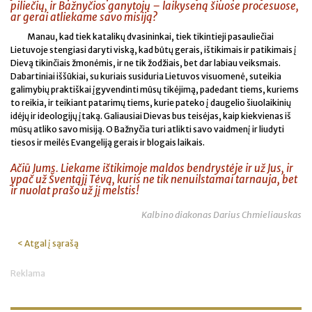
piliečių, ir Bažnyčios ganytojų – laikyseną šiuose procesuose,
ar gerai atliekame savo misiją?
Manau, kad tiek katalikų dvasininkai, tiek tikintieji pasauliečiai
Lietuvoje stengiasi daryti viską, kad būtų gerais, ištikimais ir patikimais į
Dievą tikinčiais žmonėmis, ir ne tik žodžiais, bet dar labiau veiksmais.
Dabartiniai iššūkiai, su kuriais susiduria Lietuvos visuomenė, suteikia
galimybių praktiškai įgyvendinti mūsų tikėjimą, padedant tiems, kuriems
to reikia, ir teikiant patarimų tiems, kurie pateko į daugelio šiuolaikinių
idėjų ir ideologijų įtaką. Galiausiai Dievas bus teisėjas, kaip kiekvienas iš
mūsų atliko savo misiją. O Bažnyčia turi atlikti savo vaidmenį ir liudyti
tiesos ir meilės Evangeliją gerais ir blogais laikais.
Ačiū Jums. Liekame ištikimoje maldos bendrystėje ir už Jus, ir
ypač už Šventąjį Tėvą, kuris ne tik nenuilstamai tarnauja, bet
ir nuolat prašo už jį melstis!
Kalbino diakonas Darius Chmieliauskas
< Atgal į sąrašą
Reklama