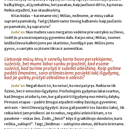
kažką blogo, aš jų nekaltinu, bet pasakau, kaip jaučiuosi dėl to, ką matau.
Reikia atpažinti, kas skaudina kitą.
Kitas būdas – kai einame visi į Mišias, nežinome, ar mūsų vaikai
supranta pamokslą. Tad grįždami namo tiesiog kalbamės: kaip jaučiatės
po pamokslo, ką supratote?
Jude’as
: Nuo mažens savo mergaites vedėme prie santykio su Dievu,
todėl Jis yra neatsiejama jų gyvenimo dalis. Kai jos eina į Mišias, tuomet
leidžia Dievui kalbėti joms per skaitinius, homiliją ir pan. Mišios joms
gyvos, o santykis su Jėzumi tikras ir asmeniškas.
Lietuvoje mūsų tėvų ir senelių karta buvo persekiojama,
sužeista, bet mums labai sunku pripažinti, kad esame
sužeisti, kad turime prašyti ir suteikti atleidimą. Kaip galime
padėti žmonėms, savo artimiesiems pasiekti tokį išgydymą,
kad jie galėtų prašyti atleidimo ir atleisti?
Jude’as
: Negali duoti to, ko neturi, ko nesi patyręs. Reikia ne tik
fizinio, bet ir emocinio išgydymo. Psichologinis gydymas labai svarbus,
kad žmogus atsidurtų ten, kur gali patirti išgydymą nuo minėtų dalykų.
Pirmasis etapas – padėti žmogui atpažinti vidinę žaizdą jo gyvenime;
antrasis – leisti Dievui ją išgydyti. Jėzus gali pasiekti tos žaizdos šaknį, tik
reikia leisti Jam prisiliesti. Jei to nebus, negalėsi atleisti kitam, o to
pasekmė – viskas žeis. Žodis „įžeisti“ kilęs iš graikiškojo
skandalon,
kuris
reiškia „suklupti“. Taigi, įžeidimas –
suklupimo akmuo
, dėl kurio krintame.