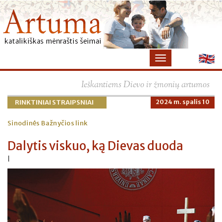
Ieškantiems Dievo ir žmonių artumos
RINKTINIAI STRAIPSNIAI
2024 m. spalis 10
Sinodinės Bažnyčios link
Dalytis viskuo, ką Dievas duoda
|