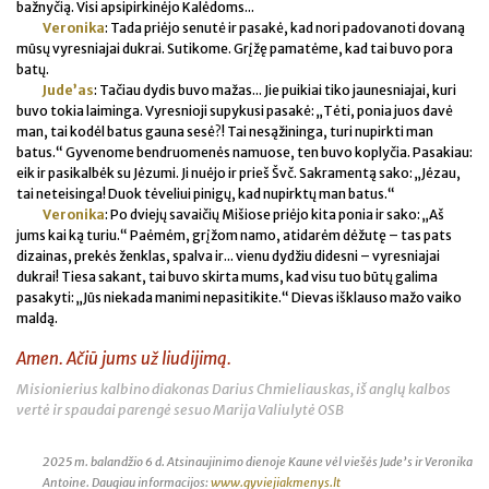
bažnyčią. Visi apsipirkinėjo Kalėdoms...
Veronika
: Tada priėjo senutė ir pasakė, kad nori padovanoti dovaną
mūsų vyresniajai dukrai. Sutikome. Grįžę pamatėme, kad tai buvo pora
batų.
Jude’as
: Tačiau dydis buvo mažas... Jie puikiai tiko jaunesniajai, kuri
buvo tokia laiminga. Vyresnioji supykusi pasakė: „Tėti, ponia juos davė
man, tai kodėl batus gauna sesė?! Tai nesąžininga, turi nupirkti man
batus.“ Gyvenome bendruomenės namuose, ten buvo koplyčia. Pasakiau:
eik ir pasikalbėk su Jėzumi. Ji nuėjo ir prieš Švč. Sakramentą sako: „Jėzau,
tai neteisinga! Duok tėveliui pinigų, kad nupirktų man batus.“
Veronika
: Po dviejų savaičių Mišiose priėjo kita ponia ir sako: „Aš
jums kai ką turiu.“ Paėmėm, grįžom namo, atidarėm dėžutę – tas pats
dizainas, prekės ženklas, spalva ir... vienu dydžiu didesni – vyresniajai
dukrai! Tiesa sakant, tai buvo skirta mums, kad visu tuo būtų galima
pasakyti: „Jūs niekada manimi nepasitikite.“ Dievas išklauso mažo vaiko
maldą.
Amen. Ačiū jums už liudijimą.
Misionierius kalbino diakonas Darius Chmieliauskas, iš anglų kalbos
vertė ir spaudai parengė sesuo Marija Valiulytė OSB
2025 m. balandžio 6 d. Atsinaujinimo dienoje Kaune vėl viešės Jude’s ir Veronika
Antoine. Daugiau informacijos:
www.gyviejiakmenys.lt