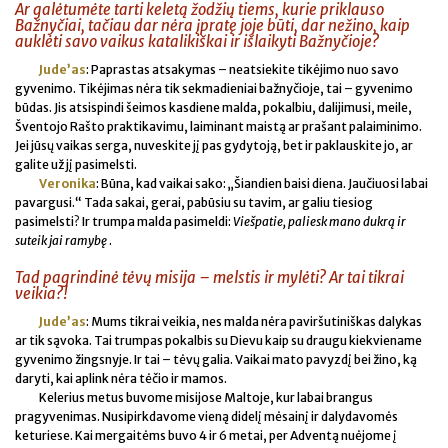
Ar galėtumėte tarti keletą žodžių tiems, kurie priklauso
Bažnyčiai, tačiau dar nėra įpratę joje būti, dar nežino, kaip
auklėti savo vaikus katalikiškai ir išlaikyti Bažnyčioje?
Jude’as
: Paprastas atsakymas – neatsiekite tikėjimo nuo savo
gyvenimo. Tikėjimas nėra tik sekmadieniai bažnyčioje, tai – gyvenimo
būdas. Jis atsispindi šeimos kasdiene malda, pokalbiu, dalijimusi, meile,
Šventojo Rašto praktikavimu, laiminant maistą ar prašant palaiminimo.
Jei jūsų vaikas serga, nuveskite jį pas gydytoją, bet ir paklauskite jo, ar
galite už jį pasimelsti.
Veronika
: Būna, kad vaikai sako: „Šiandien baisi diena. Jaučiuosi labai
pavargusi.“ Tada sakai, gerai, pabūsiu su tavim, ar galiu tiesiog
pasimelsti? Ir trumpa malda pasimeldi:
Viešpatie, paliesk mano dukrą ir
suteik jai ramybę
.
Tad pagrindinė tėvų misija – melstis ir mylėti? Ar tai tikrai
veikia?!
Jude’as
: Mums tikrai veikia, nes malda nėra paviršutiniškas dalykas
ar tik sąvoka. Tai trumpas pokalbis su Dievu kaip su draugu kiekviename
gyvenimo žingsnyje. Ir tai – tėvų galia. Vaikai mato pavyzdį bei žino, ką
daryti, kai aplink nėra tėčio ir mamos.
Kelerius metus buvome misijose Maltoje, kur labai brangus
pragyvenimas. Nusipirkdavome vieną didelį mėsainį ir dalydavomės
keturiese. Kai mergaitėms buvo 4 ir 6 metai, per Adventą nuėjome į