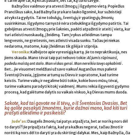
Ir tai ne apie tai, ką kitas padarė, bet tai, ką turiu savyje.
Bažnyčios vaidmuo yra atvesti žmogų į išgydymo vietą. Popiežius
Pranciškus sako, kad Bažnyčia yra karo lauko ligoninė, kur sužeistieji
atvyksta gydytis. Tai ne tobulųjų, šventųjų ir ypatingųjų žmonių
susirinkimas. Išgydymo tarnystė nėra stebuklinga išgydymo patirtis. Tai
gebėjimas atvesti žmogų prie šaknies, padėti atpažinti ir ateiti į vietą, kur
turi atleisti nuoskaudą, įžeidimą. Tam įvykus atleidimas tampa
lengvesnis, ne greitesnis, nes atleisti visada sunku. Tačiau jei niekas
nedaroma, matome, kaip įžeidimas tik gilėja ir stiprėja.
Veronika
: Kalbėjote apie vyresniąją kartą. Jie to nepraktikuoja, nes
jiems skauda. Mano tėvai taip pat nebuvo tokie:
Aš jumis rūpinuosi,
padedu maistą ant stalo. Man viskas gerai. Man nereikia tavęs apkabinti
.
Bet... jie visuomet meldžiasi už savo vaikus! Augančius mus palietė
Šventoji Dvasia, įgijome artumą su Dievu ir supratome, kad turime
keistis. Turime vaikų ir negalime būti tokie, kokie buvo mūsų tėvai,
turime vaikams parodyti kitokį vaidmenį. Mums reikia išgyventi gydymo
procesą, kad galėtume dalytis su vaikais viskuo, ką Dievas mums duoda.
Sakote, kad tai gavote ne iš tėvų, o iš Šventosios Dvasios. Bet
ką galite pasakyti žmonėms, kurie dažnai mano, kad kiti turi
prašyti atleidimo ir pasikeisti?
Jude’as
: Daugelis žmonių tai patys atpažįsta, bet ar nori ką nors dėl
to daryti?! Jie pripažįsta faktą, kad yra kažkas negerai, tačiau žinoti ir
norėti ką nors dėl to daryti yra du skirtingi dalykai. Mes, kaip Bažnyčia, čia