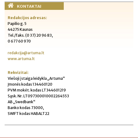
KONTAKTAI
Redakcijos adresas:
Papilio g. 5
44275 Kaunas
Tel./faks. (0 37) 20 96 83,
0 677 60 970
redakcija@artuma.lt
www.artuma.lt
Rekvizitai:
Viešoji įstaiga leidykla „Artuma“
Įmonės kodas 134460120
PVM mokėt. kodas LT344601219
Sąsk. Nr. LT097300010002264553
AB „Swedbank“
Banko kodas 73000,
SWIFT kodas HABALT22