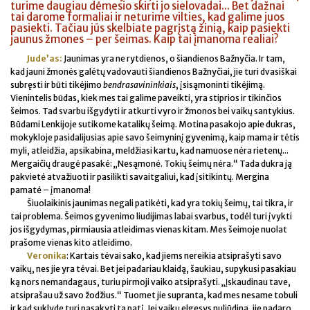
turime daugiau dėmesio skirti jo sielovadai... Bet dažnai
tai darome formaliai ir neturime vilties, kad galime juos
pasiekti. Tačiau jūs skelbiate pagrįstą žinią, kaip pasiekti
jaunus žmones – per šeimas. Kaip tai įmanoma realiai?
Jude’as:
Jaunimas yra ne rytdienos, o šiandienos Bažnyčia. Ir tam,
kad jauni žmonės galėtų vadovauti šiandienos Bažnyčiai, jie turi dvasiškai
subręsti ir būti tikėjimo
bendrasavininkiais
, įsisąmoninti tikėjimą.
Vienintelis būdas, kiek mes tai galime paveikti, yra stiprios ir tikinčios
šeimos. Tad svarbu išgydyti ir atkurti vyro ir žmonos bei vaikų santykius.
Būdami Lenkijoje sutikome katalikų šeimą. Motina pasakojo apie dukras,
mokykloje pasidalijusias apie savo šeimyninį gyvenimą, kaip mama ir tėtis
myli, atleidžia, apsikabina, meldžiasi kartu, kad namuose nėra rietenų...
Mergaičių draugė pasakė: „Nesąmonė. Tokių šeimų nėra.“ Tada dukra ją
pakvietė atvažiuoti ir pasilikti savaitgaliui, kad įsitikintų. Mergina
pamatė – įmanoma!
Šiuolaikinis jaunimas negali patikėti, kad yra tokių šeimų, tai tikra, ir
tai problema. Šeimos gyvenimo liudijimas labai svarbus, todėl turi įvykti
jos išgydymas, pirmiausia atleidimas vienas kitam. Mes šeimoje nuolat
prašome vienas kito atleidimo.
Veronika
: Kartais tėvai sako, kad jiems nereikia atsiprašyti savo
vaikų, nes jie yra tėvai. Bet jei padariau klaidą, šaukiau, supykusi pasakiau
ką nors nemandagaus, turiu pirmoji vaiko atsiprašyti. „Įskaudinau tave,
atsiprašau už savo žodžius.“ Tuomet jie supranta, kad mes nesame tobuli
ir kad suklydę turi pasakyti tą patį. Jei vaikų elgesys nuliūdina, jie padaro