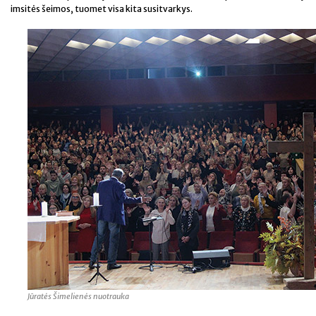
imsitės šeimos, tuomet visa kita susitvarkys.
Jūratės Šimelienės nuotrauka