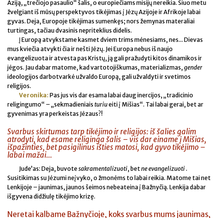
Aziją, „trečiojo pasaulio“ šalis, o europiečiams misijų nereikia. Šiuo metu
žvelgiant iš mūsų perspektyvos tikėjimas į Jėzų Azijoje ir Afrikoje labai
gyvas. Deja, Europoje tikėjimas sumenkęs; nors žemynas materaliai
turtingas, tačiau dvasinis nepriteklius didelis.
Į Europą atvykstame kasmet dviem trims mėnesiams, nes... Dievas
mus kviečia atvykti čia ir nešti Jėzų. Jei Europa nebus iš naujo
evangelizuota ir atvesta pas Kristų, ją gali pražudyti kitos dinamikos ir
jėgos. Jau dabar matome, kad vartotojiškumas, materializmas,
gender
ideologijos darbotvarkė užvaldo Europą, gali užvaldyti ir svetimos
religijos.
Veronika:
Pas jus vis dar esama labai daug inercijos, „tradicinio
religingumo“ – „sekmadieniais
turiu
eiti į Mišias“. Tai labai gerai, bet ar
gyvenimas yra perkeistas Jėzaus?!
Svarbus skirtumas tarp tikėjimo ir religijos: iš šalies galim
atrodyti, kad esame religinga šalis – vis dar einame į Mišias,
išpažinties, bet pasigilinus išties matosi, kad gyvo tikėjimo –
labai mažai...
Jude’as: Deja, buvote
sakramentalizuoti
, bet
ne evangelizuoti
.
Susitikimas su Jėzumi neįvyko, o žmonėms to labai reikia. Matome tai net
Lenkijoje – jaunimas, jaunos šeimos nebeateina į Bažnyčią. Lenkija dabar
išgyvena didžiulę tikėjimo krizę.
Neretai kalbame Bažnyčioje, koks svarbus mums jaunimas,