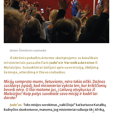
Jūratės Šimelienės nuotrauka
Išskirtinis pokalbis
Artumos
skaitytojams su katalikais
misionieriais pasauliečiais
Jude’u ir Veronika Antoine
iš
Malaizijos. Sutuoktiniai dalijasi apie savo misiją, tikėjimą
šeimoje, atleidimą ir Dievo stebuklus.
Misijų samprata mums, lietuviams, nėra tokia aiški. Dažnas
susidaręs įspūdį, kad misionieriai vyksta ten, kur krikščionių
beveik nėra. O štai matome jus, į Lietuvą atvykusius iš
Malaizijos! Kaip patys suvokiate savo misiją ir kodėl tai
darote?
Jude’as:
Toks misijos suvokimas „vaikščioja“ kai kuriuose Katalikų
Bažnyčios sluoksniuose, manoma, jog misionieriai važiuoja tik į Afriką,