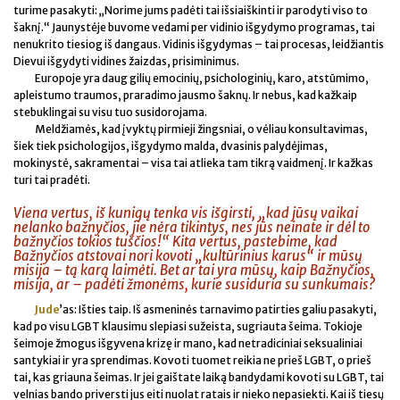
turime pasakyti: „Norime jums padėti tai išsiaiškinti ir parodyti viso to
šaknį.“ Jaunystėje buvome vedami per vidinio išgydymo programas, tai
nenukrito tiesiog iš dangaus. Vidinis išgydymas – tai procesas, leidžiantis
Dievui išgydyti vidines žaizdas, prisiminimus.
Europoje yra daug gilių emocinių, psichologinių, karo, atstūmimo,
apleistumo traumos, praradimo jausmo šaknų. Ir nebus, kad kažkaip
stebuklingai su visu tuo susidorojama.
Meldžiamės, kad įvyktų pirmieji žingsniai, o vėliau konsultavimas,
šiek tiek psichologijos, išgydymo malda, dvasinis palydėjimas,
mokinystė, sakramentai – visa tai atlieka tam tikrą vaidmenį. Ir kažkas
turi tai pradėti.
Viena vertus, iš kunigų tenka vis išgirsti, „kad jūsų vaikai
nelanko bažnyčios, jie nėra tikintys, nes jūs neinate ir dėl to
bažnyčios tokios tuščios!“ Kita vertus, pastebime, kad
Bažnyčios atstovai nori kovoti „kultūrinius karus“ ir mūsų
misija – tą karą laimėti. Bet ar tai yra mūsų, kaip Bažnyčios,
misija, ar – padėti žmonėms, kurie susiduria su sunkumais?
Jude
’as: Išties taip. Iš asmeninės tarnavimo patirties galiu pasakyti,
kad po visu LGBT klausimu slepiasi sužeista, sugriauta šeima. Tokioje
šeimoje žmogus išgyvena krizę ir mano, kad netradiciniai seksualiniai
santykiai ir yra sprendimas. Kovoti tuomet reikia ne prieš LGBT, o prieš
tai, kas griauna šeimas. Ir jei gaištate laiką bandydami kovoti su LGBT, tai
velnias bando priversti jus eiti nuolat ratais ir nieko nepasiekti. Kai iš tiesų