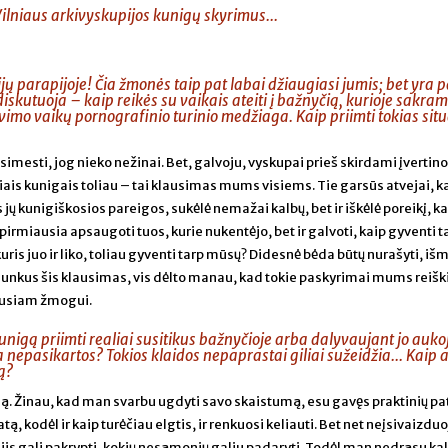
ilniaus arkivyskupijos kunigų skyrimus...
rijų parapijoje! Čia žmonės taip pat labai džiaugiasi jumis; bet yra 
, diskutuoja – kaip reikės su vaikais ateiti į bažnyčią, kurioje sakra
vimo vaikų pornografinio turinio medžiaga. Kaip priimti tokias situa
esti, jog nieko nežinai. Bet, galvoju, vyskupai prieš skirdami įvertino
siais kunigais toliau – tai klausimas mums visiems. Tie garsūs atvejai, k
 jų kunigiškosios pareigos, sukėlė nemažai kalbų, bet ir iškėlė poreikį, k
rmiausia apsaugoti tuos, kurie nukentėjo, bet ir galvoti, kaip gyventi t
ris juo ir liko, toliau gyventi tarp mūsų? Didesnė bėda būtų nurašyti, iš
unkus šis klausimas, vis dėlto manau, kad tokie paskyrimai mums reiški
ltusiam žmogui.
 kunigą priimti realiai susitikus bažnyčioje arba dalyvaujant jo au
a nepasikartos? Tokios klaidos nepaprastai giliai sužeidžia... Kaip at
ą?
ą. Žinau, kad man svarbu ugdyti savo skaistumą, esu gavęs praktinių pa
, kodėl ir kaip turėčiau elgtis, ir renkuosi keliauti. Bet net neįsivaizduo
jis gali pakrypti, kokių nesąmonių galiu padaryti. Todėl man nedrąsu kalb