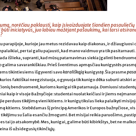
umą, norėčiau paklausti, kaip įsivaizduojate šiandien pasauliečių
i būti iniciatyvūs, juo labiau mažėjant pašaukimų, kai tarsi atsira
s?
u parapijoje, kurioje jau metus rezidavau kaip diakonas, ir džiaugiuosi d
alaikiai, per tai galiu pajausti, kad mano vaidmuo yra tik pasitarnauti.
ada išlieka, supranti, kad mūsų patarnavimas siekia įgalinti bendruom
aip galima savarankiškiau. Prieš šventimus apmąsčiau kunigystės prasmę
karališkąją
pasa
iems tikintiesiems išgyventi savo
kunigystę. Šia prasme
kurios faktiškai neegzistuoja, o gyvuoja tik kunigo dėka suburti atskiri
ščionių bendruomenė, kurioms kunigai tik patarnauja. Domiuosi student
niai kaip ir visoje Bažnyčioje: studentai nuolat keičiasi ir jiems neįman
 jie perduos tikėjimą vieni kitiems. Ir kunigų tikslas lieka palaikyti misijo
imą kitiems. Stebėdamas šį principą Amerikos ir Europos bažnyčiose, vis
s tikėjimu su šalia esančiu žmogumi. Bet misijai reikia paruošimo, pasti
nes tai jo atsakomybė. Mes, kunigai, galime būti kibirkštys, bet ne malkos
eina iš užsidegusių tikinčiųjų.