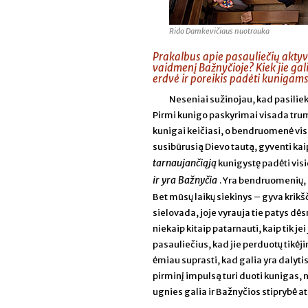
Rido Damkevičiaus nuotrauka
Prakalbus apie pasauliečių aktyv
vaidmenį Bažnyčioje? Kiek jie gal
erdvė ir poreikis padėti kunigam
Neseniai sužinojau, kad pasiliek
Pirmi kunigo paskyrimai visada trump
kunigai keičiasi, o bendruomenė vis
susibūrusią Dievo tautą, gyventi k
tarnaujančiąją
kunigystę padėti vis
ir yra Bažnyčia
. Yra bendruomenių, 
Bet mūsų laikų siekinys – gyva krik
sielovada, joje vyrauja tie patys dės
niekaip kitaip patarnauti, kaip tik jei
pasauliečius, kad jie perduotų tikėj
ėmiau suprasti, kad galia yra dalyti
pirminį impulsą turi duoti kunigas, 
ugnies galia ir Bažnyčios stiprybė at