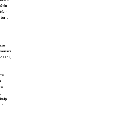
iuždo
ė. Ir
 turiu
ogus
eminarai
didesnių
s
yra
s
osi
,
 kaip
ir