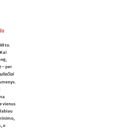
nda
ėl to.
 Kai
enę,
 – per
uliečiai
 asmenys.
ų
oma
je vienus
 labiau
prinimo,
, o