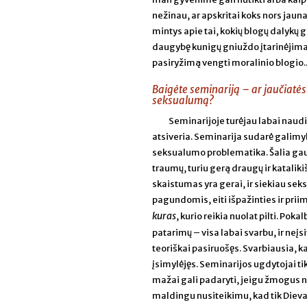
nežinau, ar apskritai koks nors jaun
mintys apie tai, kokių blogų dalykų 
daugybę kunigų gniuždo įtarinėjimai.
pasiryžimą vengti moralinio blogio...
Baigėte seminariją – ar jaučiatės
seksualumą?
Seminarijoje turėjau labai naudi
atsiveria. Seminarija sudarė galimy
seksualumo problematika. Šalia gautų
traumų, turiu gerą draugų ir katali
skaistumas yra gerai, ir siekiau se
pagundomis, eiti išpažinties ir priim
kuras
, kurio reikia nuolat pilti. Pok
patarimų – visa labai svarbu, ir neįs
teoriškai pasiruošęs. Svarbiausia, k
įsimylėjęs. Seminarijos ugdytojai t
mažai gali padaryti, jeigu žmogus ne
maldingu nusiteikimu, kad tik Dievas 