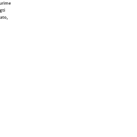
turime
gti
tato,