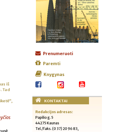
Prenumeruoti
Paremti
Knygynas
nas iš
s. Tad
KONTAKTAI
iketė“,
Redakcijos adresas:
nyčios
Papilio g. 5
44275 Kaunas
Tel./faks. (0 37) 20 96 83,
grupė