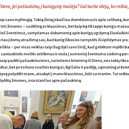
ievo, jei pašaukimų į kunigystę mažėja? Gal turite idėjų, ko reikia
kaip savo mylimąją. Tokią žinią įskaičiau domėdamasis apie celibatą, kur
uginti žmones – sudėtingas klausimas, bet kaip ką tik tapęs kunigu mata
 Prieš šventimus, vartydamas dokumentą apie kunigų ugdymą šiuolaiki
ariau įdomų atradimą sau, kad kunigiškosios tarnystės išsipildymas yra
reiškia – per visas veiklas taip išugdyti savo širdį, kad gebėtum mylėti B
škas santuokinės meilės atitikmuo ir veda į asmeninį šventumo siekimą per
aip padėti pašauktiesiems, turintiems kvietimą iš Dievo, nes tokių tikrai
ėtai, bet po to buvo svarbūs kunigai, ėję šalia ir padėję, sąmoningai kvie
tyvą palydėti mane, atsakyti į mano klausimus, būti su manim. Tai reiklu
alydėtų žmones, svarstančius apie pašaukimą.