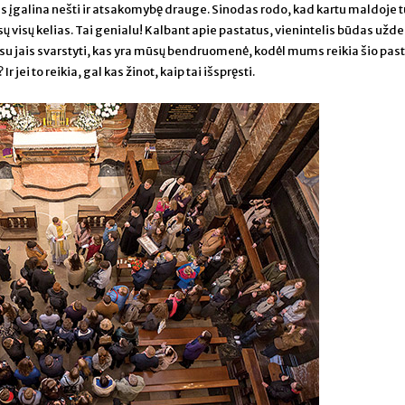
s įgalina nešti ir atsakomybę drauge. Sinodas rodo, kad kartu maldoje 
mūsų visų kelias. Tai genialu! Kalbant apie pastatus, vienintelis būdas užde
tu su jais svarstyti, kas yra mūsų bendruomenė, kodėl mums reikia šio pas
jei to reikia, gal kas žinot, kaip tai išspręsti.