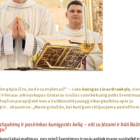
kimą kyla iš to, kad esu mylimas!“ – sako
kunigas Linas Braukyla
, vie
į Vilniaus arkivyskupas Gintaras Grušas suteikė kunigystės šventimu
žnyčios parapijietė Inesa Vaitkūnaitė jaunąjį vikarą kalbina apie jo
ir... skausmus: „Mane gniuždo, kai kunigams klijuojama pedofilo et
ašaukimą ir pasirinkus kunigystės kelią – eiti su Jėzumi ir būti Baž
gu?
uosi labai mylimas, nes prieš šventimus ir po jų aplink mane susitelkė 