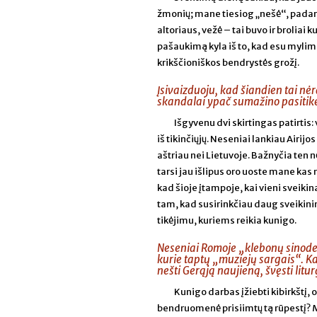
žmonių; mane tiesiog „nešė“, padaryd
altoriaus, vežė – tai buvo ir broliai k
pašaukimą kyla iš to, kad esu mylimas
krikščioniškos bendrystės grožį.
Įsivaizduoju, kad šiandien tai nėr
skandalai ypač sumažino pasitikė
Išgyvenu dvi skirtingas patirtis
iš tikinčiųjų. Neseniai lankiau Airij
aštriau nei Lietuvoje. Bažnyčia ten 
tarsi jau išlipus oro uoste mane kas
kad šioje įtampoje, kai vieni sveikina
tam, kad susirinkčiau daug sveikinim
tikėjimu, kuriems reikia kunigo.
Neseniai Romoje „klebonų sinode
kurie taptų „muziejų sargais“. Kai
nešti Gerąją naujieną, švęsti litur
Kunigo darbas įžiebti kibirkštį,
bendruomenė prisiimtų tą rūpestį? M