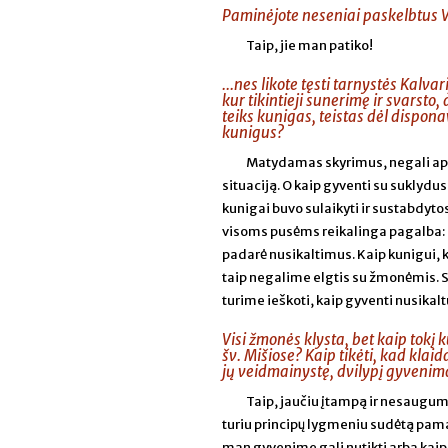
Paminėjote neseniai paskelbtus V
Taip, jie man patiko!
...nes likote tęsti tarnystės Kalva
kur tikintieji sunerimę ir svarsto
teiks kunigas, teistas dėl dispona
kunigus?
Matydamas skyrimus, negali apsim
situaciją. O kaip gyventi su suklydu
kunigai buvo sulaikyti ir sustabdytos
visoms pusėms reikalinga pagalba: pi
padarė nusikaltimus. Kaip kunigui, ku
taip negalime elgtis su žmonėmis. S
turime ieškoti, kaip gyventi nusika
Visi žmonės klysta, bet kaip tokį
šv. Mišiose? Kaip tikėti, kad klaid
jų veidmainystę, dvilypį gyvenim
Taip, jaučiu įtampą ir nesaugum
turiu principų lygmeniu sudėtą pamatą
man gyvenime gali nutikti arba kaip 