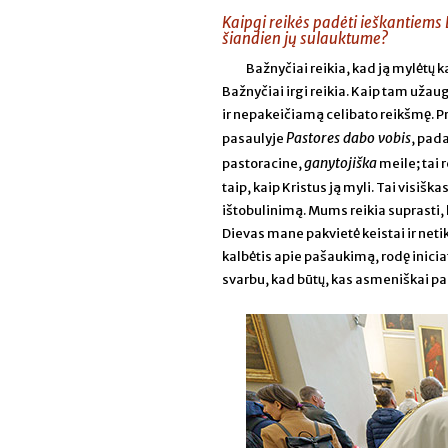
Kaipgi reikės padėti ieškantiems D
šiandien jų sulauktume?
Bažnyčiai reikia, kad ją mylėtų 
Bažnyčiai irgi reikia. Kaip tam uža
ir nepakeičiamą celibato reikšmę.
Pastores dabo vobis
pasaulyje
, pad
ganytojiška
pastoracine,
meile; tai 
taip, kaip Kristus ją myli. Tai visi
ištobulinimą. Mums reikia suprasti, k
Dievas mane pakvietė keistai ir netik
kalbėtis apie pašaukimą, rodę inicia
svarbu, kad būtų, kas asmeniškai p