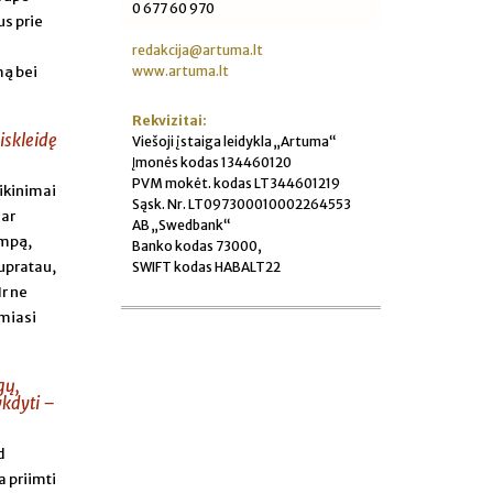
0 677 60 970
us prie
redakcija@artuma.lt
www.artuma.lt
mą bei
Rekvizitai:
iskleidę
Viešoji įstaiga leidykla „Artuma“
Įmonės kodas 134460120
PVM mokėt. kodas LT344601219
eikinimai
Sąsk. Nr. LT097300010002264553
dar
AB „Swedbank“
ampą,
Banko kodas 73000,
Supratau,
SWIFT kodas HABALT22
Ir ne
emiasi
gų,
ykdyti –
d
a priimti