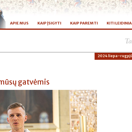
APIE MUS
KAIP ĮSIGYTI
KAIP PAREMTI
KITI LEIDINIA
Ta
2024 liepa–rugpjū
 mūsų gatvėmis