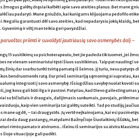
as žmogus galėtų drąsiai kalbėti apie savo ateities planus. Bet mane gn
galėčiau padaryti. Mane gniuždo, kai kunigams klijuojama pedofilo etiket
 Negaliu garantuoti dėl savo ateities, kad nepadarysiu jokių klaidų, bet
 Gyvenimą ir viltį man teikia geri pavyzdžiai.
 paruoštas priimti ir suvaldyti jautriausią savo asmenybės dalį –
ngų 15 susitikimų su psichoterapeutu, bet jie padeda tik tuomet, jei žm
bes ne vienam seminaristui tęsti šiuos susitikimus. Taip pat naudingi s
 žinių dar svarbu turėti tvirtą pamatą iš šeimos. Jį turiu, nesu patyręs 
kiškos bendruomenės ratą. Dar prieš seminariją sąmoningai supratau, ka
ksualumą integruoti į savo asmenybę. Išsiugdžiau savybę nuolat kovoti su
ti, jog kova gali būti ilga ir pastovi. Patyriau, kad Dievo gailestingumas 
albiai su bičiuliais ir draugais, dalijimasis sunkumais, pavojais, priėmima
ivaizduoju, kaip vien seminarija tai galėtų suteikti. Tad po studijų jaučiu
as mane ugdė, – tai draugystės. Jų vertė neįkainojama, kai esi pasimetęs
ikrai deda daug pastangų, matydami Bažnyčioje šiuolaikinių iššūkių, bet
turi rimto pamato ir atvirumo... Išeinu iš seminarijos su atviru klausimu 
šioje situacijoje gali padėti.