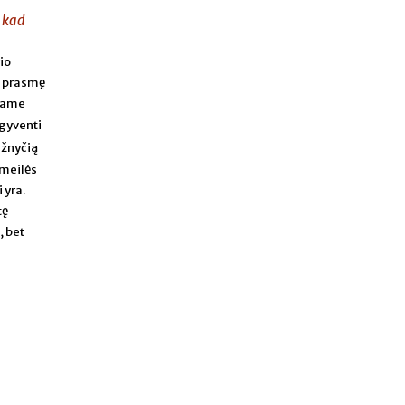
, kad
io
u prasmę
niame
 gyventi
ažnyčią
 meilės
 yra.
tę
, bet