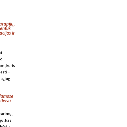
parapijų,
mentus
cijas ir
ai
ad
am, kuris
mesti –
a, jog
kojamose
leisti
tarimų,
ju, kas
ėti ir