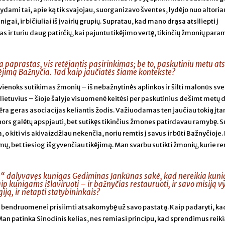
ami tai, apie ką tik svajojau, suorganizavo šventes, lydėjo nuo altoria
unigai, ir bičiuliai iš įvairių grupių. Supratau, kad mano drąsa atsiliepti į
 ir turiu daug patirčių, kai pajuntu tikėjimo vertę, tikinčių žmonių para
a paprastas, vis retėjantis pasirinkimas; be to, paskutiniu metu ats
jimą Bažnyčia. Tad kaip jaučiatės šiame kontekste?
: vienoks sutikimas žmonių – iš nebažnytinės aplinkos ir šilti malonūs sv
os lietuvius – šioje šalyje visuomenė keitėsi per paskutinius dešimt metų 
nėra geras asociacijas keliantis žodis. Važiuodamas ten jaučiau tokią įt
 nors galėtų apspjauti, bet sutikęs tikinčius žmones patirdavau ramybę. 
, o kiti vis akivaizdžiau nekenčia, noriu remtis į savus ir būti Bažnyčioje. 
ų, bet tiesiog išgyvenčiau tikėjimą. Man svarbu sutikti žmonių, kurie r
“ dalyvavęs kunigas Gediminas Jankūnas sakė, kad nereikia kuni
p kunigams išlaviruoti – ir bažnyčias restauruoti, ir savo misiją v
giją, ir netapti statybininkais?
 o bendruomenei prisiimti atsakomybę už savo pastatą. Kaip padaryti, ka
an patinka Sinodinis kelias, nes remiasi principu, kad sprendimus reiki