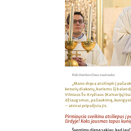
Rido Damkevičiaus nuotrauka
„Mano drąsa atsiliepti į pašau
keturių diakonų, kuriems šį baland
Vilniaus Šv. Kryžiaus (Kalvarijų) ba
džiaugsmus, pašaukimą, kunigystę 
– atvirai pripažįsta jis.
Pirmiausia sveikinu atsiliepus į p
širdyje! Koks jausmas tapus kuni
Šventimų dieną sakiau, kad jauči