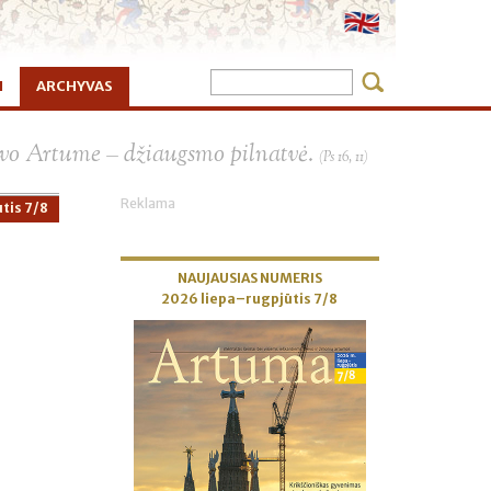
I
ARCHYVAS
×
vo Artume – džiaugsmo pilnatvė.
(Ps 16, 11)
Reklama
tis 7/8
NAUJAUSIAS NUMERIS
2026 liepa–rugpjūtis 7/8