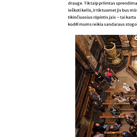
drauge. Tik taip priimtas sprendima
ieškoti kelio, ir tik tuomet jis bus 
tikinčiuosius rūpintis jais – tai kar
kodėl mums reikia sandaraus stogo? Ir 