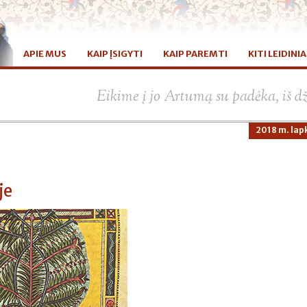
APIE MUS
KAIP ĮSIGYTI
KAIP PAREMTI
KITI LEIDINIA
Eikime į jo Artumą su padėka, iš d
2018 m. lapk
je