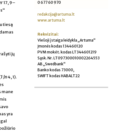
er
0 677 60 970
17, 9–
is“
redakcija@artuma.lt
www.artuma.lt
u tiesą
bėdamas
Rekvizitai:
Viešoji įstaiga leidykla „Artuma“
Įmonės kodas 134460120
PVM mokėt. kodas LT344601219
ašyti jų
Sąsk. Nr. LT097300010002264553
AB „Swedbank“
Banko kodas 73000,
SWIFT kodas HABALT22
1 Jn
(
4, 1).
es
ts mane
omis
 savo
mas yra
agal
požiūrio