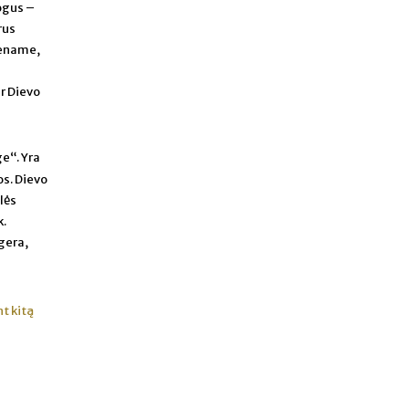
mogus –
rus
vename,
ir Dievo
ge“. Yra
os. Dievo
lės
k.
gera,
t kitą