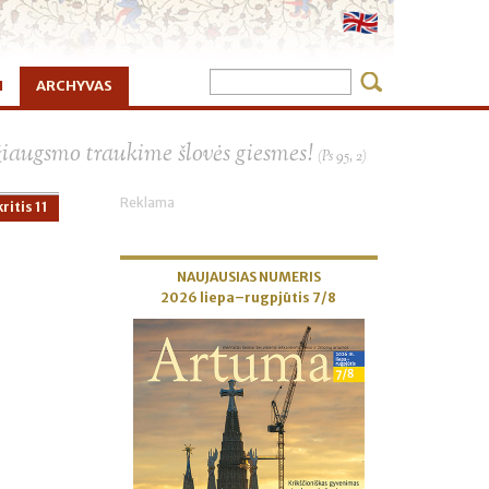
I
ARCHYVAS
×
žiaugsmo traukime šlovės giesmes!
(Ps 95, 2)
Reklama
ritis 11
NAUJAUSIAS NUMERIS
2026 liepa–rugpjūtis 7/8