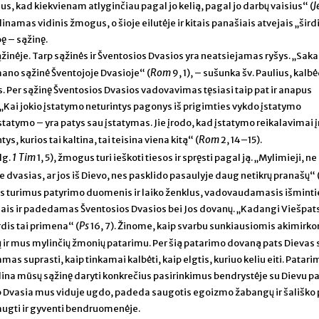
J
mus, kad kiekvienam atlyginčiau pagal jo kelią, pagal jo darbų vaisius“ (
inamas vidinis žmogus, o šioje eilutėje ir kitais panašiais atvejais „šird
ę – sąžinę.
inėje. Tarp sąžinės ir Šventosios Dvasios yra neatsiejamas ryšys. „Saka
Rom
 mano sąžinė Šventojoje Dvasioje“ (
9, 1), – sušunka šv. Paulius, kal
 Per sąžinę Šventosios Dvasios vadovavimas tęsiasi taip pat ir anapus
 „Kai jokio įstatymo neturintys pagonys iš prigimties vykdo įstatymo
statymo – yra patys sau įstatymas. Jie įrodo, kad įstatymo reikalavimai įr
Rom
ntys, kurios tai kaltina, tai teisina viena kitą“ (
2, 14–15).
1 Tim
lg.
1, 5), žmogus turi ieškoti tiesos ir spręsti pagal ją. „Mylimieji, ne
ite dvasias, ar jos iš Dievo, nes pasklido pasaulyje daug netikrų pranašų“ 
tis turimus patyrimo duomenis ir laiko ženklus, vadovaudamasis išminti
ais ir padedamas Šventosios Dvasios bei Jos dovanų. „Kadangi Viešpa
Ps
rdis tai primena“ (
16, 7). Žinome, kaip svarbu sunkiausiomis akimirk
gų ir mus mylinčių žmonių patarimu. Per šią patarimo dovaną pats Dievas
as suprasti, kaip tinkamai kalbėti, kaip elgtis, kuriuo keliu eiti. Patari
lina mūsų sąžinę daryti konkrečius pasirinkimus bendrystėje su Dievu p
taip Dvasia mus viduje ugdo, padeda saugotis egoizmo žabangų ir šališko 
augti ir gyventi bendruomenėje.