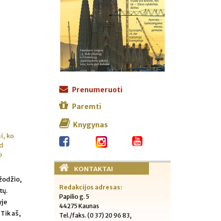
Prenumeruoti
Paremti
Knygynas
i, ko
ad
p
KONTAKTAI
 žodžio,
Redakcijos adresas:
tų.
Papilio g. 5
yje
44275 Kaunas
 Tik aš,
Tel./faks. (0 37) 20 96 83,