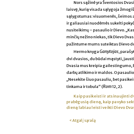
Nors sąžinė yra Šventosios Dvasi
laisvę, kurią visada sąlygoja žmogiš
sąlygotumas: visuomenės, šeimos ar
ir galiausiai nuodėmės sukelti pokyč
nusiteikimų – pasaulio ir Dievo. „Ka
minčių nežino niekas, tik Dievo Dva
pažintume mums suteiktas Dievo d
Ganytojas
Hermo knyga
, parašy
dvi dvasios, du būdai mąstyti, jausti
Dvasia mus kreipia gailestingumo, b
darbų atlikimo ir maldos. O pasaulio
„Nesekite šiuo pasauliu, bet pasikei
Rom
tinkama ir tobula“ (
12, 2).
Kaip pasikeisti ir atsinaujinti
prabėgusią dieną, kaip pavyko sekti
dieną labiau leisti veikti Dievo Dva
< Atgal į sąrašą