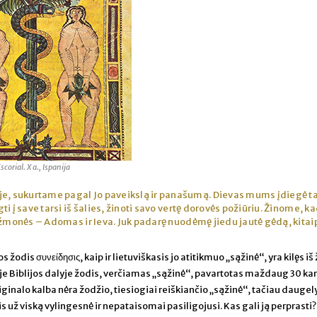
corial. X a., Ispanija
e, sukurtame pagal Jo paveikslą ir panašumą. Dievas mums įdiegė ta
i į save tarsi iš šalies, žinoti savo vertę dorovės požiūriu. Žinome, k
 žmonės – Adomas ir Ieva. Juk padarę nuodėmę jiedu jautė gėdą, kitai
 žodis συνείδησις, kaip ir lietuviškasis jo atitikmuo „sąžinė“, yra kilęs iš
je Biblijos dalyje žodis, verčiamas „sąžinė“, pavartotas maždaug 30 kar
ginalo kalba nėra žodžio, tiesiogiai reiškiančio „sąžinė“, tačiau daugel
is už viską vylingesnė ir nepataisomai pasiligojusi. Kas gali ją perprasti?