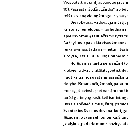
Viešpats, tiriu širdį, išbandau jaus
10). Paprastai žodžiu „širdis“ apibūd
reiškia vieną vidinę žmogaus ypatyb
Dievo Dvasia vadovauja mūsų sąž
Kristuje, nemeluoju, – tai liudija ir
apie savo meilę tautiečiams žydams.
Bažnyčios ir pasiekia visus žmones:
reikalavimus, tada jie – neturintys į
širdyse, ir tai liudija jų sąžinė bei mi
Norėdamas turėti gerą sąžinę (p
kiekviena dvasia tikėkite, bet ištirk
Tuo tikslu žmogus stengiasi aiškin
dorybe, išmanančių žmonių patarim
moko, jį šlovinsiu; net naktį mano ši
turėti galimybę pasitikėti išmintin
Dvasia apšviečia mūsų širdį, padėdam
Šventosios Dvasios dovana, kuri įga
Jėzaus ir Jo Evangelijos logiką. Ši
į dalykus, padeda mums pozityviai 