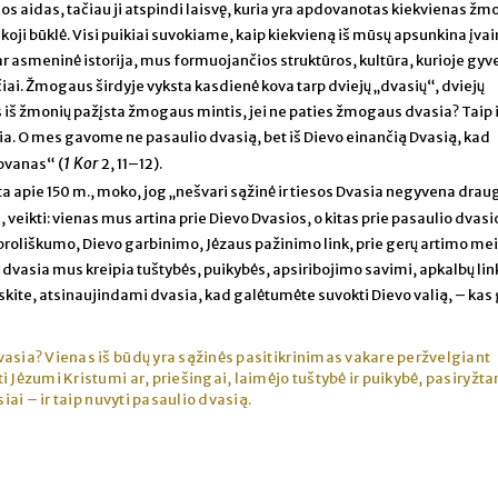
os aidas, tačiau ji atspindi laisvę, kuria yra apdovanotas kiekvienas ž
koji būklė. Visi puikiai suvokiame, kaip kiekvieną iš mūsų apsunkina įvai
 asmeninė istorija, mus formuojančios struktūros, kultūra, kurioje gy
iai. Žmogaus širdyje vyksta kasdienė kova tarp dviejų „dvasių“, dviejų
s iš žmonių pažįsta žmogaus mintis, jei ne paties žmogaus dvasia? Taip 
sia. O mes gavome ne pasaulio dvasią, bet iš Dievo einančią Dvasią, kad
1 Kor
ovanas“ (
2, 11–12).
ta apie 150 m., moko, jog „nešvari sąžinė ir tiesos Dvasia negyvena drau
, veikti: vienas mus artina prie Dievo Dvasios, o kitas prie pasaulio dvasi
roliškumo, Dievo garbinimo, Jėzaus pažinimo link, prie gerų artimo mei
 dvasia mus kreipia tuštybės, puikybės, apsiribojimo savimi, apkalbų lin
skite, atsinaujindami dvasia, kad galėtumėte suvokti Dievo valią, – kas 
 dvasia? Vienas iš būdų yra sąžinės pasitikrinimas vakare peržvelgiant
 Jėzumi Kristumi ar, priešingai, laimėjo tuštybė ir puikybė, pasiryžtan
siai – ir taip nuvyti pasaulio dvasią.