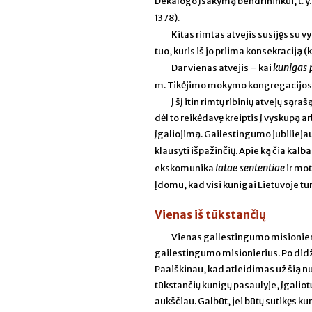
Dekalogo įsakymą bendrininkui, t. y
1378).
Kitas rimtas atvejis susijęs su v
tuo, kuris iš jo priima konsekraciją (k
kunigas 
Dar vienas atvejis – kai
m. Tikėjimo mokymo kongregacijos de
Į šį itin rimtų ribinių atvejų sąr
dėl to reikėdavę kreiptis į vyskupą a
įgaliojimą. Gailestingumo jubilieja
klausyti išpažinčių. Apie ką čia ka
latae sententiae
ekskomunika
ir mot
Įdomu, kad visi kunigai Lietuvoje tu
Vienas iš tūkstančių
Vienas gailestingumo misionieri
gailestingumo misionierius. Po didž
Paaiškinau, kad atleidimas už šią nu
tūkstančių kunigų pasaulyje, įgalio
aukščiau. Galbūt, jei būtų sutikęs k