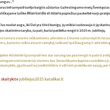
angas...“
racinė tarnystė turėjo baigtis uždarius Gailestingumo metų Šventąsias d
Misericordia et misera
tališkajame laiške
popiežius paskelbė norįs pratęst
s nuolat auga, iki šiol yra 1040 kunigų. Jų veiklai vadovauja ir ją skatin
s skatinimo taryba, ta pati, kuriai patikėta rengti ir 2025 m. Jubiliejų.
o tarnais visiems ieškantiems atleidimo. Einame sutvarstyti Kristau
s, kuriems reikia atrasti ramybę, teikiančią džiaugsmą ir atleidim
ngumo misionierių
tarnystė leis dar vaisingiau pasirengti ir patirti artė
estingumo misionieriai visiems bus žmoniškumo kupino susitikimo įr
akomybės, įgalinančios įveikti kliūtis ir vėl imti praktikuoti naują, per
s skaitykite
jubiliejus2025.katalikai.lt