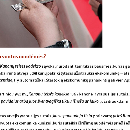
zervuotos nuodėmės?
, Kanonų teisės kodekso
sąvoka, nurodanti tam tikras bausmes, kurias ga
labai rimti atvejai, dėl kurių pakrikštytasis užsitraukia ekskomuniką – at
tentiae
, t. y. automatiškai. Štai tokią ekskomuniką panaikinti gali vien A
Kanonų teisės kodekso
rtinio, 1983 m.,
1367 kanone ir yra susijęs su tais,
pavidalus arba juos šventvagišku tikslu išneša ar laiko
, užsitraukdami
kurie panaudoja fizin
prieš Ro
s atvejis yra susijęs su tais,
ę prievartą
zervuota ekskomunika kunigui, kuris suteikia išrišimą nuodėmės prieš šeš