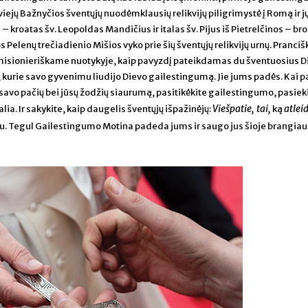
iejų Bažnyčios šventųjų nuodėmklausių relikvijų piligrimystė į Romą ir j
– kroatas šv. Leopoldas Mandičius ir italas šv. Pijus iš Pietrelčinos – bro
elenų trečiadienio Mišios vyko prie šių šventųjų relikvijų urnų. Pranciš
e misionieriškame nuotykyje, kaip pavyzdį pateikdamas du šventuosius D
, kurie savo gyvenimu liudijo Dievo gailestingumą. Jie jums padės. Kai p
savo pačių bei jūsų žodžių siaurumą, pasitikėkite gailestingumo, pasiek
Viešpatie, tai,
atlei
alia. Ir sakykite, kaip daugelis šventųjų išpažinėjų:
ką
liau. Tegul Gailestingumo Motina padeda jums ir saugo jus šioje brangiau