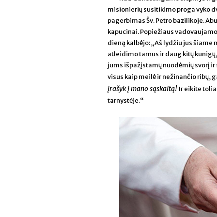
misionierių susitikimo proga vyko dv
pagerbimas Šv. Petro bazilikoje. Abu 
kapucinai. Popiežiaus vadovaujamos P
dieną kalbėjo: „Aš lydžiu jus šiam
atleidimo tarnus ir daug kitų kunigų
jums išpažįstamų nuodėmių svorį ir 
visus kaip meilė ir nežinančio ribų, g
įrašyk į mano sąskaitą!
Ir eikite to
tarnystėje.“