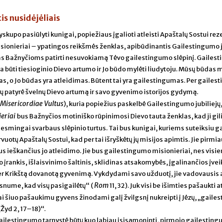
s nusidėjėliais
yskupo pasiūlyti kunigai, popiežiaus įgalioti atleisti Apaštalų Sostui re
ionieriai – ypatingos reikšmės ženklas, apibūdinantis Gailestingumo j
nėms Bažnyčioms patirti nesuvokiamą Tėvo gailestingumo slėpinį. Gailes
 būti tiesioginio Dievo artumo ir Jo būdo mylėti liudytoju. Mūsų būdas m
ngas, o Jo būdas yra atleidimas. Būtent tai yra gailestingumas. Per gaile
 patyrė švelnų Dievo artumą ir savo gyvenimo istorijos gydymą.
Misericordiae Vultus
), kuria popiežius paskelbė Gailestingumo jubiliejų
ieriai
bus Bažnyčios motiniško rūpinimosi Dievo tauta ženklas, kad ji gil
o esmingai svarbaus slėpinio turtus. Tai bus kunigai, kuriems suteiksiu g
rvuotų Apaštalų Sostui, kad per tai išryškėtų jų misijos apimtis. Jie pirmi
us ieškančius jo atleidimo. Jie bus gailestingumo misionieriai, nes visi
įrankis, išlaisvinimo šaltinis, sklidinas atsakomybės, įgalinančios įvei
ą, per Krikštą dovanotą gyvenimą. Vykdydami savo užduotį, jie vadovausis
Rom
usnume, kad visų pasigailėtų“ (
11, 32). Juk visi be išimties pašaukti at
 šiuo pašaukimu gyvens žinodami galį žvilgsnį nukreipti į Jėzų, „gailest
(Žyd 2, 17–18)“.
ailestingumo tarnystė būtų kuo labiau įsisąmoninti, pirmojo gailestin