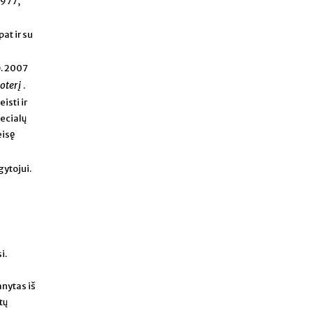
 977,
pat ir su
). 2007
moterį
.
isti ir
pecialų
eisę
ugytojui.
i.
anytas iš
tų