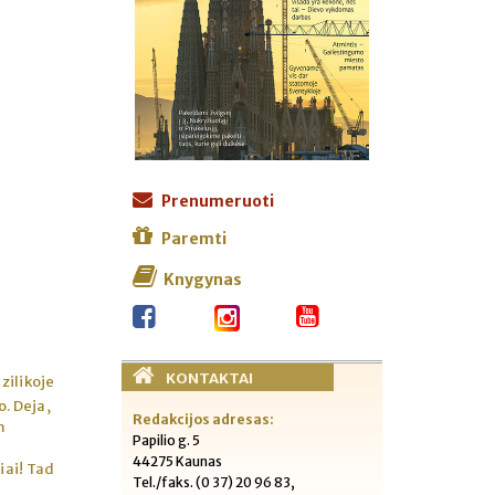
Prenumeruoti
Paremti
Knygynas
KONTAKTAI
zilikoje
o. Deja,
Redakcijos adresas:
m
Papilio g. 5
44275 Kaunas
iai! Tad
Tel./faks. (0 37) 20 96 83,