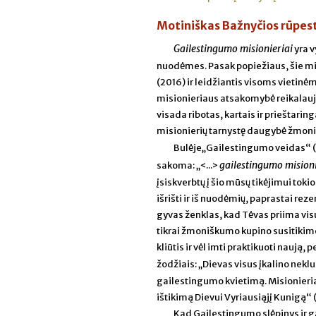
Motiniškas Bažnyčios rūpesti
Gailestingumo misionieriai
yra v
nuodėmes. Pasak popiežiaus, šie mis
(2016) ir leidžiantis visoms vieti
misionieriaus atsakomybė reikalauja
visada ribotas, kartais ir prieštari
misionierių tarnystę daugybė žmonių
Bulėje„Gailestingumo veidas“ (
gailestingumo mision
sakoma: „<...>
įsiskverbtų į šio mūsų tikėjimui toki
išrišti ir iš nuodėmių, paprastai reze
gyvas ženklas, kad Tėvas priima vis
tikrai žmoniškumo kupino susitikimo 
kliūtis ir vėl imti praktikuoti nauj
žodžiais: „Dievas visus įkalino nekl
gailestingumo kvietimą. Misionieriai
ištikimą Dievui Vyriausiąjį Kunigą“ 
Kad Gailestingumo slėpinys ir g