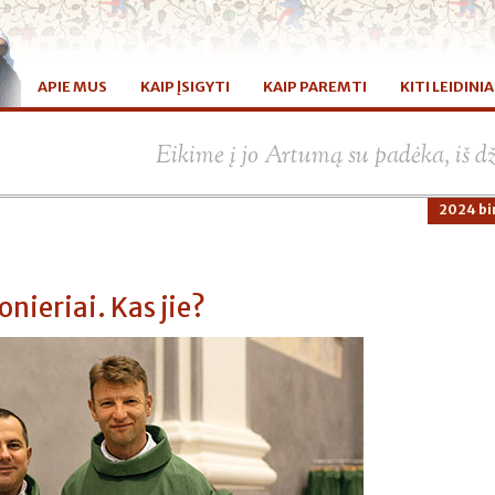
APIE MUS
KAIP ĮSIGYTI
KAIP PAREMTI
KITI LEIDINIA
Eikime į jo Artumą su padėka, iš d
2024 bir
nieriai. Kas jie?