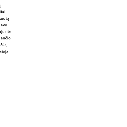
ų
liai
kus tą
ievo
ajusite
iančio
džiu,
sioje