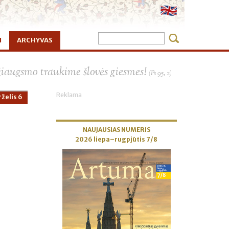
I
ARCHYVAS
×
žiaugsmo traukime šlovės giesmes!
(Ps 95, 2)
Reklama
želis 6
NAUJAUSIAS NUMERIS
2026 liepa–rugpjūtis 7/8