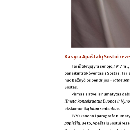
Kas yra Apaštalų Sostui re
.
Tai iš tikrųjų yra senojo, 1917 m
panaikinti tik Šventasis Sostas. Tai 
latae sen
nuo Bažnyčios bendrijos –
Sostas.
Pirmasis atvejis numatytas daba
išmeta konsekruotus Duonos ir Vyno 
latae sententiae
ekskomuniką
.
1370 kanono 1 paragrafe numatyta
popiežių
. Be to, Apaštalų Sostui re