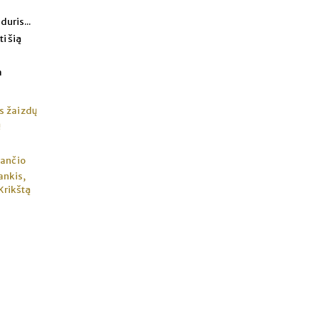
uris...
i šią
a
s žaizdų
ą
jančio
ankis,
 Krikštą