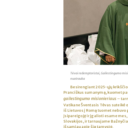
Tėvai redemptoristai, Gailestingumo misio
nuotrauka
Besirengiant 2025-ųjų krikščio
Pranciškus sumanymą, kuomet paske
gailestingumo misionieriaus
– tarn
Vatikane Šventasis Tėvas suteikė o
iš Lietuvos į Romą tuomet nebuvo p
įsipareigoję ir įgalioti esame mes
Slovakijos, ir tarnaujame Bažnyčiai
išsamiau apie šią tarnystę.