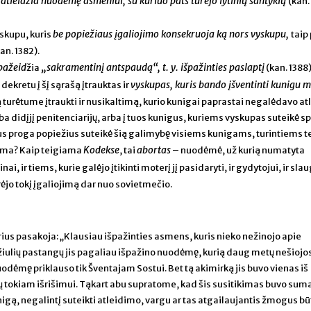
atleidžia nuodėmę asmeniui, su kuriuo pats turėjo lytinių santykių
.
(kan.
be popiežiaus įgaliojimo konsekruoja ką nors vyskupu,
yskupu, kuris
taip 
an. 1382).
pažeid
„sakramentinį antspaudą“, t.
y. išpažinties paslaptį
žia
(kan. 1388
vyskupas, kuris bando įšventinti kunigu 
kretu į šį sąrašą įtrauktas ir
ašą turėtume įtraukti ir nusikaltimą, kurio kunigai paprastai negalėdavo atle
rba didįjį penitenciarijų, arba į tuos kunigus, kuriems vyskupas suteikė s
us proga popiežius suteikė šią galimybę visiems kunigams, turintiems t
Kodekse
abortas
lbama? Kaip teigiama
, tai
– nuodėmė, už kurią numatyta
inai, ir tiems, kurie galėjo įtikinti moterį jį pasidaryti, ir gydytojui, ir sla
rėjo tokį įgaliojimą dar nuo sovietmečio.
us pasakoja: „Klausiau išpažinties asmens, kuris nieko nežinojo apie
iulių pastangų jis pagaliau išpažino nuodėmę, kurią daug metų nešiojos
odėmę priklauso tik Šventajam Sostui. Bet tą akimirką jis buvo vienas iš
tų tokiam išrišimui. Tąkart abu supratome, kad šis susitikimas buvo sum
unigą, negalintį suteikti atleidimo, vargu ar tas atgailaujantis žmogus bū