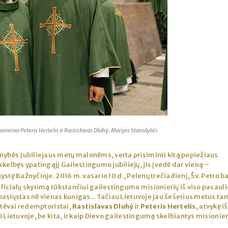
nieriai Peteris Hertelis ir Rastislavas Dluhý. Marijos Stanulytės
nybės Jubiliejaus metų malonėms, verta prisiminti kitą popiežiaus
lbęs ypatingąjį Gailestingumo jubiliejų, jis įvedė dar vieną –
ystę Bažnyčioje. 2016 m. vasario 10 d., Pelenų trečiadienį, Šv. Petro ba
ficialų skyrimą tūkstančiui gailestingumo misionierių iš viso pasauli
asiųstas nė vienas kunigas... Tačiau Lietuvoje jau šešerius metus ta
, tėvai redemptoristai,
Rastislavas Dluhý
ir
Peteris Hertelis
, atvykę iš
 Lietuvoje, be kita, ir kaip Dievo gailestingumą skelbiantys misionier