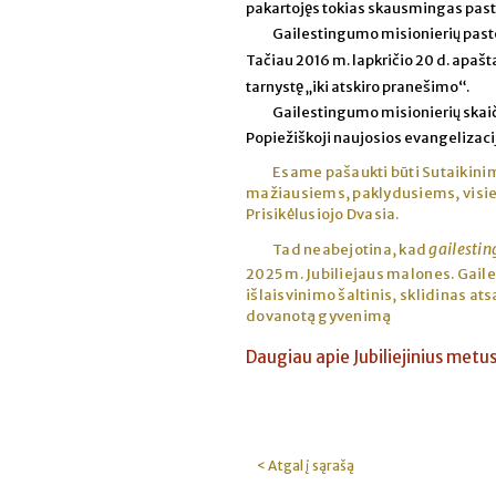
pakartojęs tokias skausmingas past
Gailestingumo misionierių pasto
Tačiau 2016 m. lapkričio 20 d. apaš
tarnystę „iki atskiro pranešimo“.
Gailestingumo misionierių skaičiu
Popiežiškoji naujosios evangelizacijo
Esame pašaukti būti Sutaikinim
mažiausiems, paklydusiems, visiem
Prisikėlusiojo Dvasia.
gailesti
Tad neabejotina, kad
2025 m. Jubiliejaus malones. Gail
išlaisvinimo šaltinis, sklidinas ats
dovanotą gyvenimą
Daugiau apie Jubiliejinius metu
< Atgal į sąrašą