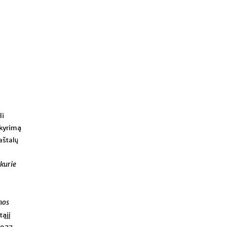
li
skyrimą
paštalų
kurie
mos
tąjį