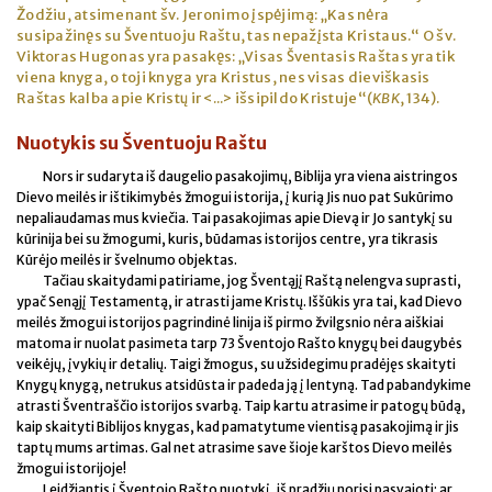
Žodžiu, atsimenant šv. Jeronimo įspėjimą: „Kas nėra
susipažinęs su Šventuoju Raštu, tas nepažįsta Kristaus.“ O šv.
Viktoras Hugonas yra pasakęs: „Visas Šventasis Raštas yra tik
viena knyga, o toji knyga yra Kristus, nes visas dieviškasis
Raštas kalba apie Kristų ir <...> išsipildo Kristuje“(
KBK
, 134).
Nuotykis su Šventuoju Raštu
Nors ir sudaryta iš daugelio pasakojimų, Biblija yra viena aistringos
Dievo meilės ir ištikimybės žmogui istorija, į kurią Jis nuo pat Sukūrimo
nepaliaudamas mus kviečia. Tai pasakojimas apie Dievą ir Jo santykį su
kūrinija bei su žmogumi, kuris, būdamas istorijos centre, yra tikrasis
Kūrėjo meilės ir švelnumo objektas.
Tačiau skaitydami patiriame, jog Šventąjį Raštą nelengva suprasti,
ypač Senąjį Testamentą, ir atrasti jame Kristų. Iššūkis yra tai, kad Dievo
meilės žmogui istorijos pagrindinė linija iš pirmo žvilgsnio nėra aiškiai
matoma ir nuolat pasimeta tarp 73 Šventojo Rašto knygų bei daugybės
veikėjų, įvykių ir detalių. Taigi žmogus, su užsidegimu pradėjęs skaityti
Knygų knygą, netrukus atsidūsta ir padeda ją į lentyną. Tad pabandykime
atrasti Šventraščio istorijos svarbą. Taip kartu atrasime ir patogų būdą,
kaip skaityti Biblijos knygas, kad pamatytume vientisą pasakojimą ir jis
taptų mums artimas. Gal net atrasime save šioje karštos Dievo meilės
žmogui istorijoje!
Leidžiantis į Šventojo Rašto nuotykį, iš pradžių norisi pasvajoti: ar