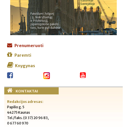
Prenumeruoti
Paremti
Knygynas
KONTAKTAI
Redakcijos adresas:
Papilio g. 5
44275 Kaunas
Tel./faks. (0 37) 20 96 83,
0 677 60 970