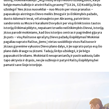
duoną, mokiniai kalbėjo: „Argi mūsų širdys nebuvo užsidegusios, kai jis
kelyje mums kalbėjo ir atvėrė Raštų prasmę?“(
Lk
24, 32) Kodėl jų širdys
užsidegė? Nes Jėzus nuosekliai – nuo Mozės per visus pranašus –
papasakojo aistringos Dievo meilės žmogui ir Jo ištikimybės pažado,
duoto Adomui ir Ievai, vėl atnaujinto per Abraomą, patvirtinto
sandoromis su Moze ir karaliumi Dovydu ir per visą išrinktosios tautos
istoriją ištikimai pildyto, nepaisant Izraelio neištikimybės Dievui, istoriją.
Jėzus parodė mokiniams, kad šios istorijos centras ir pagrindinė gija yra
Jis pats – visų Raštuose aprašytų Dievo pažadų išsipildymas! Mokiniai
pagaliau suprato Raštus, jiems į vietas susidėliojo visos Raštuose ir
Jėzaus gyvenime vykusios Dievo plano dalys, ir jie suprato patys esą šio
plano dalis drauge su Jėzumi. Tada jų širdys užsidegė, ir jie bėgo
papasakoti broliams. Mokiniai iš nesuprantančių ir pasitraukiusių šalin
tapo aktyvūs ir drąsūs, nes jie sužinojo ir patyrė Raštų išsipildymą bei
pamatė save šioje istorijoje.