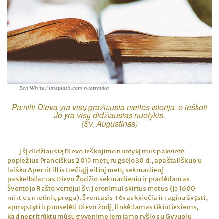
Ben White / unsplash.com nuotrauka
Pamilti Dievą yra visų gražiausia meilės istorija, o ieškoti
Jo yra visų didžiausias nuotykis.
(Šv. Augustinas)
Į šį didžiausią Dievo ieškojimo nuotykį mus pakvietė
popiežius Pranciškus 2019 metų rugsėjo 30 d., apaštališkuoju
laišku Aperuit illis trečiąjį eilinį metų sekmadienį
paskelbdamas Dievo Žodžio sekmadieniu ir pradėdamas
Šventojo Rašto vertėjui šv. Jeronimui skirtus metus (jo 1600
mirties metinių proga). Šventasis Tėvas kviečia ir ragina švęsti,
apmąstyti ir puoselėti Dievo žodį, linkėdamas tikintiesiems,
kad nepritrūktų mūsų gyvenime lemiamo ryšio su Gyvuoju