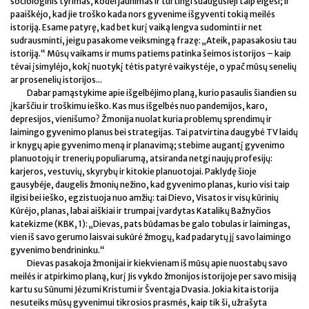
sociologinis tyrimas, kodėl jaunimas ir turtingi suaugusieji taip elgėsi; ir
paaiškėjo, kad jie troško kada nors gyvenime išgyventi tokią meilės
istoriją. Esame patyrę, kad bet kurį vaiką lengva sudominti ir net
sudrausminti, jeigu pasakome veiksmingą frazę: „Ateik, papasakosiu tau
istoriją.“ Mūsų vaikams ir mums patiems patinka šeimos istorijos – kaip
tėvai įsimylėjo, kokį nuotykį tėtis patyrė vaikystėje, o ypač mūsų senelių
ar prosenelių istorijos...
Dabar pamąstykime apie išgelbėjimo planą, kurio pasaulis šiandien su
įkarščiu ir troškimu ieško. Kas mus išgelbės nuo pandemijos, karo,
depresijos, vienišumo? Žmonija nuolat kuria problemų sprendimų ir
laimingo gyvenimo planus bei strategijas. Tai patvirtina daugybė TV laidų
ir knygų apie gyvenimo meną ir planavimą; stebime augantį gyvenimo
planuotojų ir trenerių populiarumą, atsiranda netgi naujų profesijų:
karjeros, vestuvių, skyrybų ir kitokie planuotojai. Paklydę šioje
gausybėje, daugelis žmonių nežino, kad gyvenimo planas, kurio visi taip
ilgisi bei ieško, egzistuoja nuo amžių: tai Dievo, Visatos ir visų kūrinių
Kūrėjo, planas, labai aiškiai ir trumpai įvardytas Katalikų Bažnyčios
katekizme (KBK, 1): „Dievas, pats būdamas be galo tobulas ir laimingas,
vien iš savo gerumo laisvai sukūrė žmogų, kad padarytų jį savo laimingo
gyvenimo bendrininku.“
Dievas pasakoja žmonijai ir kiekvienam iš mūsų apie nuostabų savo
meilės ir atpirkimo planą, kurį Jis vykdo žmonijos istorijoje per savo misiją
kartu su Sūnumi Jėzumi Kristumi ir Šventąja Dvasia. Jokia kita istorija
nesuteiks mūsų gyvenimui tikrosios prasmės, kaip tik ši, užrašyta