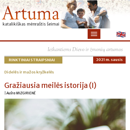
Ieškantiems Dievo ir žmonių artumos
RINKTINIAI STRAIPSNIAI
2021 m. sausis
Didelės ir mažos kryžkelės
Gražiausia meilės istorija (I)
| Aušra MIZGIRIENĖ