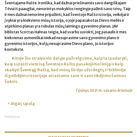
Šventajame Rašte. Ironiška, kad dažnai priešinamės savo dangiškajam
Tėvui it paaugliai, nenorintys mokyklos renginyje pažinti savo tėvų. Taip
ir mes dažnai nenorime pripažinti, kad Šventojo Rašto istorija, veikėjai ir
įvykiai yra kiekvieno mūsų istorija, o joje papasakotas Dievo meilės ir
atpirkimo planas yra tobulas mūsų laimingo gyvenimo planas. JAV
biblistas Scottas Hahnas teigia, kad svarbu suvokti, jog pasaulis ir mes
kiekvienas asmeniškai niekad nesuprasime savo gyvenimo plano ir
gyvenimo istorijos, kol jų nesuprasime Dievo plano, Jo istorijos
kontekste.
Kitoje šio straipsnio dalyje pažvelgsime, kaip tai padaryti,
kaip surasti vientisą Šventojo Rašto pasakojimo liniją ir kaip
skaityti Šventąjį Raštą, kad mūsų širdys užsidegtų ir biblinėje
Išgelbėjimo istorijoje atrastume save ir savo tikėjimo šeimos
šaknis.
Tęsinys 2021 m. vasario
Artumoje
< Atgal į sąrašą
Reklama