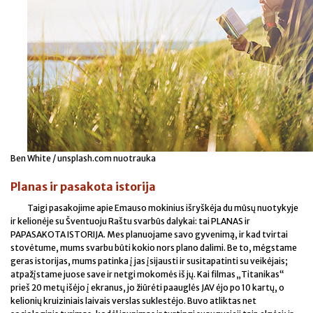
Ben White / unsplash.com nuotrauka
Planas ir pasakota istorija
Taigi pasakojime apie Emauso mokinius išryškėja du mūsų nuotykyje
ir kelionėje su Šventuoju Raštu svarbūs dalykai: tai PLANAS ir
PAPASAKOTA ISTORIJA. Mes planuojame savo gyvenimą, ir kad tvirtai
stovėtume, mums svarbu būti kokio nors plano dalimi. Be to, mėgstame
geras istorijas, mums patinka į jas įsijausti ir susitapatinti su veikėjais;
atpažįstame juose save ir netgi mokomės iš jų. Kai filmas „Titanikas“
prieš 20 metų išėjo į ekranus, jo žiūrėti paauglės JAV ėjo po 10 kartų, o
kelionių kruiziniais laivais verslas suklestėjo. Buvo atliktas net