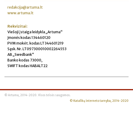
redakcija@artuma.lt
www.artuma.lt
Rekvizitai:
Viešoji įstaiga leidykla „Artuma“
Įmonės kodas 134460120
PVM mokėt. kodas LT344601219
Sąsk. Nr. LT097300010002264553
AB „Swedbank“
Banko kodas 73000,
SWIFT kodas HABALT22
© Artuma, 2014-2020. Visos teisės saugomos.
© Katalikų interneto tarnyba, 2014-2020