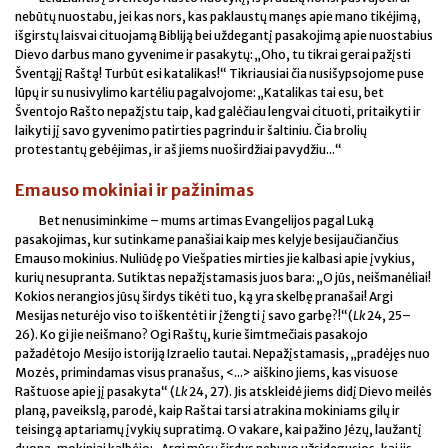
nebūtų nuostabu, jei kas nors, kas paklaustų manęs apie mano tikėjimą,
išgirstų laisvai cituojamą Bibliją bei uždegantį pasakojimą apie nuostabius
Dievo darbus mano gyvenime ir pasakytų: „Oho, tu tikrai gerai pažįsti
Šventąjį Raštą! Turbūt esi katalikas!“ Tikriausiai čia nusišypsojome puse
lūpų ir su nusivylimo kartėliu pagalvojome: „Katalikas tai esu, bet
Šventojo Rašto nepažįstu taip, kad galėčiau lengvai cituoti, pritaikyti ir
laikyti jį savo gyvenimo patirties pagrindu ir šaltiniu. Čia brolių
protestantų gebėjimas, ir aš jiems nuoširdžiai pavydžiu...“
Emauso mokiniai ir pažinimas
Bet nenusiminkime – mums artimas Evangelijos pagal Luką
pasakojimas, kur sutinkame panašiai kaip mes kelyje besijaučiančius
Emauso mokinius. Nuliūdę po Viešpaties mirties jie kalbasi apie įvykius,
kurių nesupranta. Sutiktas nepažįstamasis juos bara: „O jūs, neišmanėliai!
Kokios nerangios jūsų širdys tikėti tuo, ką yra skelbę pranašai! Argi
Mesijas neturėjo viso to iškentėti ir įžengti į savo garbę?!“(
Lk
24, 25–
26). Ko gi jie neišmano? Ogi Raštų, kurie šimtmečiais pasakojo
pažadėtojo Mesijo istoriją Izraelio tautai. Nepažįstamasis, „pradėjęs nuo
Mozės, primindamas visus pranašus, <...> aiškino jiems, kas visuose
Raštuose apie jį pasakyta“ (
Lk
24, 27). Jis atskleidė jiems didį Dievo meilės
planą, paveikslą, parodė, kaip Raštai tarsi atrakina mokiniams gilų ir
teisingą aptariamų įvykių supratimą. O vakare, kai pažino Jėzų, laužantį