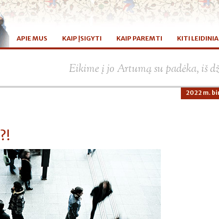
APIE MUS
KAIP ĮSIGYTI
KAIP PAREMTI
KITI LEIDINIA
Eikime į jo Artumą su padėka, iš d
2022 m. bir
?!