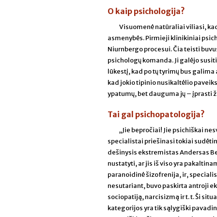
O kaip psichologija?
Visuomenė natūraliai viliasi, ka
asmenybės. Pirmieji klinikiniai psich
Niurnbergo procesui. Čia teisti buvus
psichologų komanda. Ji galėjo susitikt
lūkestį, kad po tų tyrimų bus galima 
kad jokio tipinio nusikaltėlio paveiksl
ypatumų, bet dauguma jų – įprasti ž
Tai gal psichopatologija?
„Jie bepročiai! Jie psichiškai ne
specialistai priešinasi tokiai sudėt
dešinysis ekstremistas Andersas Beh
nustatyti, ar jis iš viso yra pakalt
paranoidinė šizofrenija, ir, specia
nesutariant, buvo paskirta antroji 
sociopatiją, narcisizmą ir t. t. Ši s
kategorijos yra tik sąlygiški pavadini