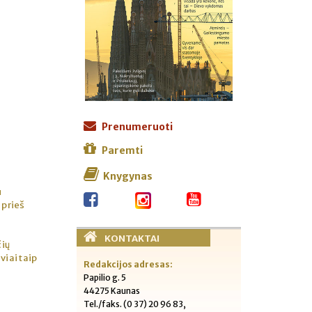
Prenumeruoti
Paremti
Knygynas
u
 prieš
KONTAKTAI
čių
viai taip
Redakcijos adresas:
Papilio g. 5
44275 Kaunas
Tel./faks. (0 37) 20 96 83,