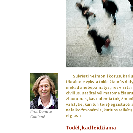
Sukrėsti nežmoniško rusų kari
Ukrainoje vyksta tokie žiaurūs dal
niekada nebepamatys, nes visi tar
civilius. Bet štai vėl matome žiaur
žiaurumas, kas nulemia tokį žmonių
valstybe, kuri turi teisę egzistuoti
nelaiko žmonėmis, kuriuos reikėtų su
Prof. Danutė
elgiasi?
Gailienė
Todėl, kad leidžiama