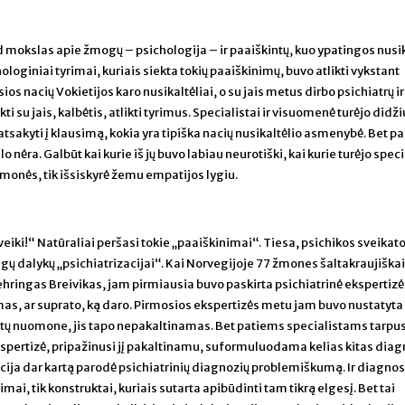
d mokslas apie žmogų – psichologija – ir paaiškintų, kuo ypatingos nusik
ologiniai tyrimai, kuriais siekta tokių paaiškinimų, buvo atlikti vykstant
ios nacių Vokietijos karo nusikaltėliai, o su jais metus dirbo psichiatrų ir
i su jais, kalbėtis, atlikti tyrimus. Specialistai ir visuomenė turėjo didži
atsakyti į klausimą, kokia yra tipiška nacių nusikaltėlio asmenybė. Bet pa
o nėra. Galbūt kai kurie iš jų buvo labiau neurotiški, kai kurie turėjo speci
monės, tik išsiskyrė žemu empatijos lygiu.
sveiki!“ Natūraliai peršasi tokie „paaiškinimai“. Tiesa, psichikos sveikat
ingų dalykų „psichiatrizacijai“. Kai Norvegijoje 77 žmones šaltakraujiška
ringas Breivikas, jam pirmiausia buvo paskirta psichiatrinė ekspertizė
inamas, ar suprato, ką daro. Pirmosios ekspertizės metu jam buvo nustatyta
listų nuomone, jis tapo nepakaltinamas. Bet patiems specialistams tarpu
ekspertizė, pripažinusi jį pakaltinamu, suformuluodama kelias kitas dia
ituacija dar kartą parodė psichiatrinių diagnozių problemiškumą. Ir diagno
mai, tik konstruktai, kuriais sutarta apibūdinti tam tikrą elgesį. Bet tai