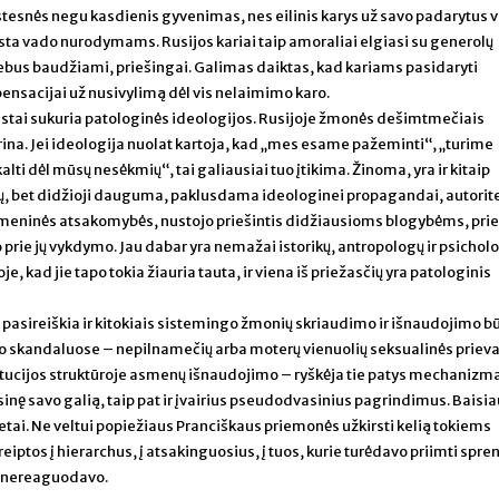
rastesnės negu kasdienis gyvenimas, nes eilinis karys už savo padarytus
sta vado nurodymams. Rusijos kariai taip amoraliai elgiasi su generolų
 nebus baudžiami, priešingai. Galimas daiktas, kad kariams pasidaryti
ensacijai už nusivylimą dėl vis nelaimimo karo.
stai sukuria patologinės ideologijos. Rusijoje žmonės dešimtmečiais
na. Jei ideologija nuolat kartoja, kad „mes esame pažeminti“, „turime
alti dėl mūsų nesėkmių“, tai galiausiai tuo įtikima. Žinoma, yra ir kitaip
ių, bet didžioji dauguma, paklusdama ideologinei propagandai, autorit
eninės atsakomybės, nustojo priešintis didžiausioms blogybėms, prie 
jo prie jų vykdymo. Jau dabar yra nemažai istorikų, antropologų ir psichol
je, kad jie tapo tokia žiauria tauta, ir viena iš priežasčių yra patologinis
 pasireiškia ir kitokiais sistemingo žmonių skriaudimo ir išnaudojimo b
 skandaluose – nepilnamečių arba moterų vienuolių seksualinės prieva
tucijos struktūroje asmenų išnaudojimo – ryškėja tie patys mechanizma
sinę savo galią, taip pat ir įvairius pseudodvasinius pagrindimus. Baisia
tetai. Ne veltui popiežiaus Pranciškaus priemonės užkirsti kelią tokiems
ptos į hierarchus, į atsakinguosius, į tuos, kurie turėdavo priimti spr
p nereaguodavo.