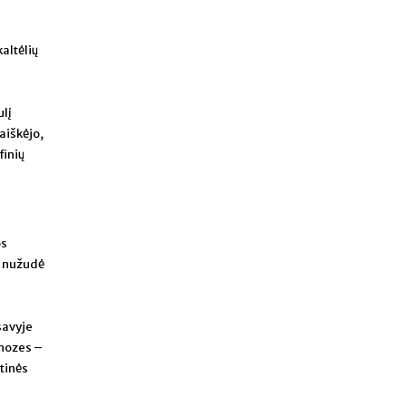
altėlių
ulį
aiškėjo,
finių
os
i nužudė
savyje
gnozes –
stinės