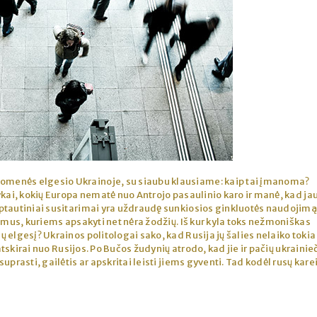
uomenės elgesio Ukrainoje, su siaubu klausiame: kaip tai įmanoma?
ykai, kokių Europa nematė nuo Antrojo pasaulinio karo ir manė, kad ja
ptautiniai susitarimai yra uždraudę sunkiosios ginkluotės naudojimą
umus, kuriems apsakyti net nėra žodžių. Iš kur kyla toks nežmoniškas
 elgesį? Ukrainos politologai sako, kad Rusija jų šalies nelaiko tokia
 atskirai nuo Rusijos. Po Bučos žudynių atrodo, kad jie ir pačių ukrainie
prasti, gailėtis ar apskritai leisti jiems gyventi. Tad kodėl rusų karei