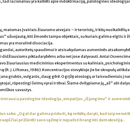
tad racionaliau yra kalbėti apie indoktrinaciją, patologines ideologija
matomas įvairiais žiaurumo atvejais – ir teroristų, ir kitų nusikaltėlių 
s“ užuojautą, kiti žmonės tampa objektais, su kuriais galima elgtis ir ži
as yra moralinė disociacija.
gandai, autoritetų spaudimui ir atsisakydamas asmeninės atsakomyb
 didžiausioms piktadarybėms arba net jose dalyvauti. Antai Osvencim
davo žiauriausius medicininius eksperimentus su kaliniais, psichologini
 (R. J. Liftonas, 1986). Koncentracijos stovykloje jie be skrupulų atlikd
na grubūs, vulgarūs, daug gėrė. O grįžę atostogų ar laisvadieniais į na
tojai, rūpestingi šeimų vyrai ir tėvai. Šiame dvilypiame jų „aš“ abi dalys
nomiškos savastys.
irmiausia patologine ideologija, empatijos „išjungimu“ ir asmenin
us sako: „O gal dar galima pridurti, ką reikėtų daryti, kad taip nenuti
ruopščiai prižiūrėti savo sąžinę ir nepailsti branginti demokratiją...