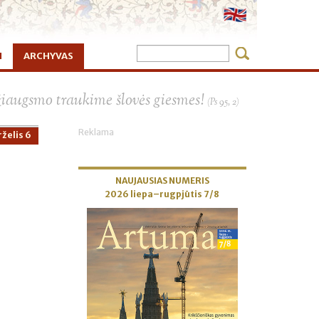
I
ARCHYVAS
×
žiaugsmo traukime šlovės giesmes!
(Ps 95, 2)
Reklama
želis 6
NAUJAUSIAS NUMERIS
2026 liepa–rugpjūtis 7/8