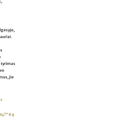
s,
elgesyje,
auriai.
ės
e
s tyrimas
avo
mus, jie
ės
ktų?“ Ką