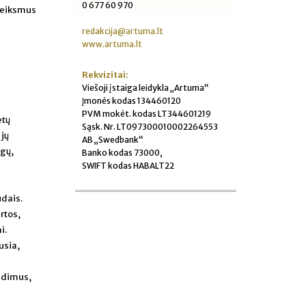
0 677 60 970
 veiksmus
redakcija@artuma.lt
www.artuma.lt
Rekvizitai:
Viešoji įstaiga leidykla „Artuma“
Įmonės kodas 134460120
PVM mokėt. kodas LT344601219
etų
Sąsk. Nr. LT097300010002264553
jų
AB „Swedbank“
ogų,
Banko kodas 73000,
SWIFT kodas HABALT22
ūdais.
rtos,
i.
usia,
endimus,