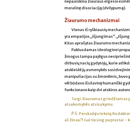
nepaaiškina žiauraus elgesio esmės, 
moralinę disociaciją (dvilypumą).
Žiaurumo mechanizmai
Vienas iš ryškiausių mechanizmų, 
yra empatijos „išjungimas“. „Išjungu
Kitas aprašytas žiaurumo mechanizm
Paklusdamas ideologinei propa
žmogus tampa pajėgus nesipriešinti
dirbusių nacių gydytojų, kurie atlik
atskleidė jų asmenybės susidvejinimą
manipuliacijas su žmonėmis, buvo ga
vėl būdavo išsilavinę humaniški gydy
funkcionavo kaip dvi atskiros auto
Taigi žiaurumas grindžiamas p
atsakomybės atsisakymu.
P.S.
Perskaitęs tekstą Redaktori
aš žinau?! Gal tiesiog paprastai – k