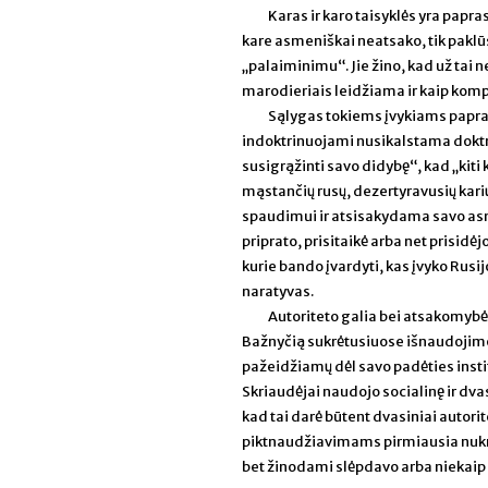
Karas ir karo taisyklės yra pap
kare asmeniškai neatsako, tik paklū
„palaiminimu“. Jie žino, kad už tai
marodieriais leidžiama ir kaip komp
Sąlygas tokiems įvykiams papra
indoktrinuojami nusikalstama doktri
susigrąžinti savo didybę“, kad „kiti k
mąstančių rusų, dezertyravusių kar
spaudimui ir atsisakydama savo asm
priprato, prisitaikė arba net prisidė
kurie bando įvardyti, kas įvyko Rusijo
naratyvas.
Autoriteto galia bei atsakomybė
Bažnyčią sukrėtusiuose išnaudojimo
pažeidžiamų dėl savo padėties insti
Skriaudėjai naudojo socialinę ir dva
kad tai darė būtent dvasiniai autori
piktnaudžiavimams pirmiausia nukrei
bet žinodami slėpdavo arba niekai