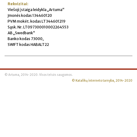
Rekvizitai:
Viešoji įstaiga leidykla „Artuma“
Įmonės kodas 134460120
PVM mokėt. kodas LT344601219
Sąsk. Nr. LT097300010002264553
AB „Swedbank“
Banko kodas 73000,
SWIFT kodas HABALT22
© Artuma, 2014-2020. Visos teisės saugomos.
© Katalikų interneto tarnyba, 2014-2020