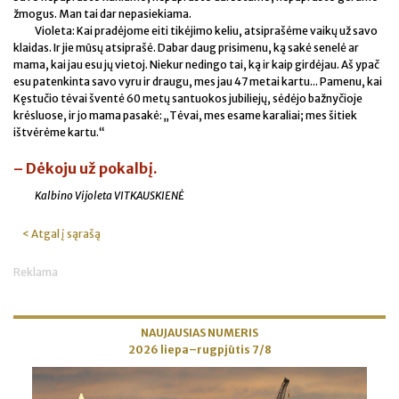
žmogus. Man tai dar nepasiekiama.
Violeta: Kai pradėjome eiti tikėjimo keliu, atsiprašėme vaikų už savo
klaidas. Ir jie mūsų atsiprašė. Dabar daug prisimenu, ką sakė senelė ar
mama, kai jau esu jų vietoj. Niekur nedingo tai, ką ir kaip girdėjau. Aš ypač
esu patenkinta savo vyru ir draugu, mes jau 47 metai kartu... Pamenu, kai
Kęstučio tėvai šventė 60 metų santuokos jubiliejų, sėdėjo bažnyčioje
krėsluose, ir jo mama pasakė: „Tėvai, mes esame karaliai; mes šitiek
ištvėrėme kartu.“
– Dėkoju už pokalbį.
Kalbino Vijoleta VITKAUSKIENĖ
< Atgal į sąrašą
Reklama
NAUJAUSIAS NUMERIS
2026 liepa–rugpjūtis 7/8