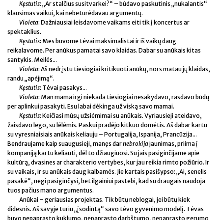
Kęstutis
: „Ar stalčius susitvarkei?“ – būdavo paskutinis „nukalantis“
klausimas vaikui, kai nebeturėdavau argumentų.
Violeta
: Dažniausiai leisdavome vaikams eiti tik į koncertus ar
spektaklius.
Kęstutis
: Mes buvome tėvai maksimalistai ir iš vaikų daug
reikalavome. Per anūkus pamatai savo klaidas. Dabar su anūkais kitas
santykis. Meilės...
Violeta
: Aš nedrįstu tiesiogiai kritikuoti anūkų, nors matau jų klaidas,
randu „apėjimą“.
Kęstutis
: Tėvai pasakys...
Violeta
: Man mama irgi niekada tiesiogiai nesakydavo, rasdavo būdų
per aplinkui pasakyti. Esu labai dėkinga už viską savo mamai.
Kęstutis
: Keičiasi mūsų užsiėmimai su anūkais. Vyriausieji ateidavo,
žaisdavo lego, su lėlėmis. Paskui pradėjo kitkuo domėtis. Aš dabar kartu
su vyresniaisiais anūkais keliauju – Portugalija, Ispanija, Prancūzija...
Bendraujame kaip suaugusieji, manęs dar
nebrokija
jaunimas, priima į
kompaniją kartu keliauti, dėl to džiaugiuosi. Su jais pasiginčijame apie
kultūrą, dvasines ar charakterio vertybes, kur jau reikia rimto požiūrio. Ir
su vaikais, ir su anūkais daug kalbamės. Jie kartais pasišypso: „Ai, senelis
pasakė“, negi pasiginčysi, bet ilgainiui pastebi, kad su draugais naudoja
tuos pačius mano argumentus.
Anūkai – geriausias projektas. Tik būtų neblogai, jei būtų kiek
didesnis. Aš savyje turiu „įsodintą“ savo tėvo gyvenimo modelį. Tėvas
buvo nepaprasto kuklumo, nepaprasto darbštumo, nepaprasto gerumo