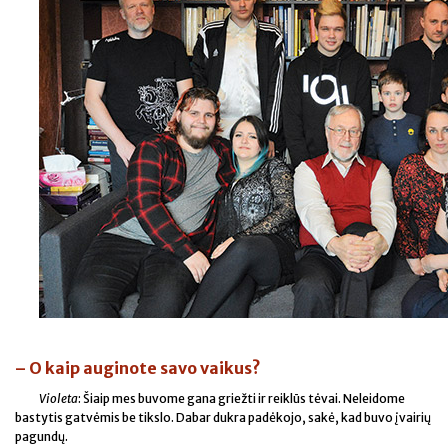
– O kaip auginote savo vaikus?
Violeta
: Šiaip mes buvome gana griežti ir reiklūs tėvai. Neleidome
bastytis gatvėmis be tikslo. Dabar dukra padėkojo, sakė, kad buvo įvairių
pagundų.