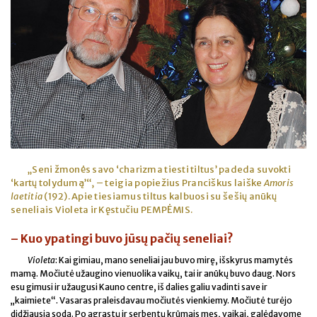
„Seni žmonės savo ‘charizma tiesti tiltus’ padeda suvokti
‘kartų tolydumą’“, – teigia popiežius Pranciškus laiške
Amoris
laetitia
(192). Apie tiesiamus tiltus kalbuosi su šešių anūkų
seneliais Violeta ir Kęstučiu PEMPĖMIS.
– Kuo ypatingi buvo jūsų pačių seneliai?
Violeta
: Kai gimiau, mano seneliai jau buvo mirę, išskyrus mamytės
mamą. Močiutė užaugino vienuolika vaikų, tai ir anūkų buvo daug. Nors
esu gimusi ir užaugusi Kauno centre, iš dalies galiu vadinti save ir
„kaimiete“. Vasaras praleisdavau močiutės vienkiemy. Močiutė turėjo
didžiausią sodą. Po agrastų ir serbentų krūmais mes, vaikai, galėdavome