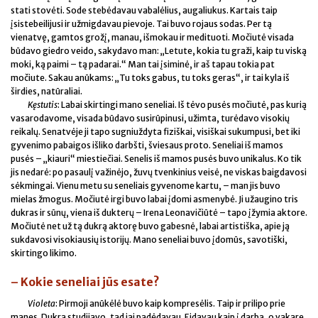
stati stovėti. Sode stebėdavau vabalėlius, augaliukus. Kartais taip
įsistebeilijusi ir užmigdavau pievoje. Tai buvo rojaus sodas. Per tą
vienatvę, gamtos grožį, manau, išmokau ir medituoti. Močiutė visada
būdavo giedro veido, sakydavo man: „Letute, kokia tu graži, kaip tu viską
moki, ką paimi – tą padarai.“ Man tai įsiminė, ir aš tapau tokia pat
močiute. Sakau anūkams: „Tu toks gabus, tu toks geras“, ir tai kyla iš
širdies, natūraliai.
Kęstutis
: Labai skirtingi mano seneliai. Iš tėvo pusės močiutė, pas kurią
vasarodavome, visada būdavo susirūpinusi, užimta, turėdavo visokių
reikalų. Senatvėje ji tapo sugniuždyta fiziškai, visiškai sukumpusi, bet iki
gyvenimo pabaigos išliko darbšti, šviesaus proto. Seneliai iš mamos
pusės – „kiauri“ miestiečiai. Senelis iš mamos pusės buvo unikalus. Ko tik
jis nedarė: po pasaulį važinėjo, žuvų tvenkinius veisė, ne viskas baigdavosi
sėkmingai. Vienu metu su seneliais gyvenome kartu, – man jis buvo
mielas žmogus. Močiutė irgi buvo labai įdomi asmenybė. Ji užaugino tris
dukras ir sūnų, viena iš dukterų – Irena Leonavičiūtė – tapo įžymia aktore.
Močiutė net už tą dukrą aktorę buvo gabesnė, labai artistiška, apie ją
sukdavosi visokiausių istorijų. Mano seneliai buvo įdomūs, savotiški,
skirtingo likimo.
– Kokie seneliai jūs esate?
Violeta
: Pirmoji anūkėlė buvo kaip kompresėlis. Taip ir prilipo prie
manęs. Dukra studijavo, tad jai padėdavau. Eidavau kaip į darbą, o vakare