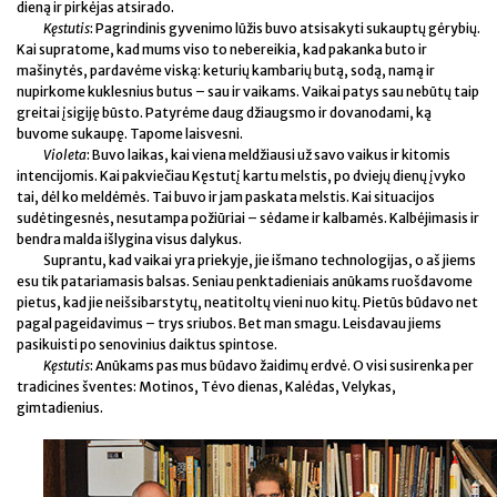
dieną ir pirkėjas atsirado.
Kęstutis
: Pagrindinis gyvenimo lūžis buvo atsisakyti sukauptų gėrybių.
Kai supratome, kad mums viso to nebereikia, kad pakanka buto ir
mašinytės, pardavėme viską: keturių kambarių butą, sodą, namą ir
nupirkome kuklesnius butus – sau ir vaikams. Vaikai patys sau nebūtų taip
greitai įsigiję būsto. Patyrėme daug džiaugsmo ir dovanodami, ką
buvome sukaupę. Tapome laisvesni.
Violeta
: Buvo laikas, kai viena meldžiausi už savo vaikus ir kitomis
intencijomis. Kai pakviečiau Kęstutį kartu melstis, po dviejų dienų įvyko
tai, dėl ko meldėmės. Tai buvo ir jam paskata melstis. Kai situacijos
sudėtingesnės, nesutampa požiūriai – sėdame ir kalbamės. Kalbėjimasis ir
bendra malda išlygina visus dalykus.
Suprantu, kad vaikai yra priekyje, jie išmano technologijas, o aš jiems
esu tik patariamasis balsas. Seniau penktadieniais anūkams ruošdavome
pietus, kad jie neišsibarstytų, neatitoltų vieni nuo kitų. Pietūs būdavo net
pagal pageidavimus – trys sriubos. Bet man smagu. Leisdavau jiems
pasikuisti po senovinius daiktus spintose.
Kęstutis
: Anūkams pas mus būdavo žaidimų erdvė. O visi susirenka per
tradicines šventes: Motinos, Tėvo dienas, Kalėdas, Velykas,
gimtadienius.