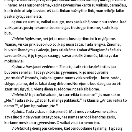
– namo. Mes nusprendėme, kad negyvensime kartu su vaikais, pamačiau,
kad ir dukrai taip laisviau. Aš tada linkau bažnyčios link, man reikėjo laiko
paskaityti, pasimelsti.
Kęstutis
: Kai mūsų vaikai suaugo, mes pasikalbėjome ir nutarėme, kad
vaikų antrų pusių nekomentuosime, jas tiesiog priimsime, kad ir kaip
būtų.
Violeta
: Mylėsime, net jei jie mums bus nepriimtini. Ir mylėjome.
Manau, viskas priklauso nuo to, kaip nusistatai. Tada lengva. Žinoma,
buvo ir išbandymų. Galvoju, juos atlaikėme. Dabar džiaugiamės šešiais
savo anūkais, iš jų trys jau suaugę, savarankiški žmonės, kiti trys dar
moksleiviai.
Kęstutis
: Mes jauni vedėme – 21 metų, tai keturiasdešimties jau
buvome seneliai. Tada įvyko lūžis gyvenime. Iki jo mes buvome
„normalūs“ žmonės, kaip dauguma: mums visko reikėjo – buto, sodo,
sklypo, namo, dėl to labai daug dirbome. Norėjome kuo daugiau turėti,
gauti ar įsigyti. O vieną dieną susėdome ir pasikalbėjome.
Violeta
: Aš Kęstučiui sakau: „Ar tau reikia to namo?“ Jis man sako:
„Ne.“ Tada sakau: „Dabar tu manęs paklausk.“ Jis klausia: „Ar tau reikia to
namo?“, aš jam irgi sakau: „Ne.“
Kęstutis
: Tada viskas ir išsisprendė. Mat mes versdavome vaikus
atvažiuoti ir dalyvauti statybose, nes namas atrodė bendras gėris,
kuriame mes kartu gyvensime. O vaikai visai to nenorėjo.
Violeta
: Kitą dieną paskelbėme, kad parduodame tą namą. Tą pačią