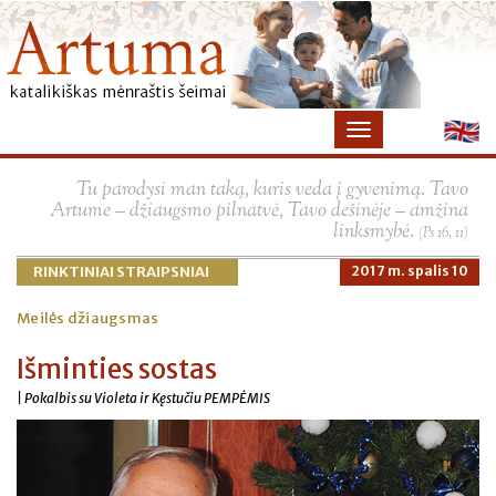
Tu parodysi man taką, kuris veda į gyvenimą. Tavo
Artume – džiaugsmo pilnatvė, Tavo dešinėje – amžina
linksmybė.
(Ps 16, 11)
RINKTINIAI STRAIPSNIAI
2017 m. spalis 10
Meilės džiaugsmas
Išminties sostas
| Pokalbis su Violeta ir Kęstučiu PEMPĖMIS