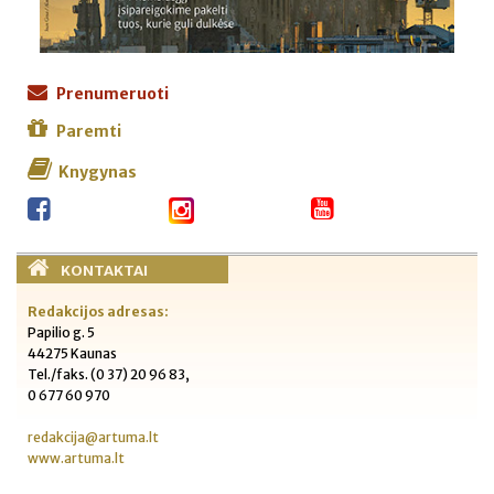
Prenumeruoti
Paremti
Knygynas
KONTAKTAI
Redakcijos adresas:
Papilio g. 5
44275 Kaunas
Tel./faks. (0 37) 20 96 83,
0 677 60 970
redakcija@artuma.lt
www.artuma.lt