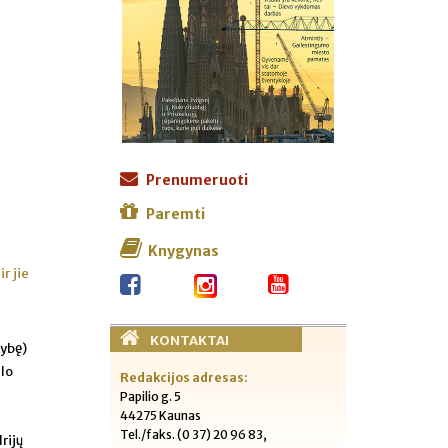
Prenumeruoti
Paremti
Knygynas
r jie
ž
KONTAKTAI
kybę)
alo
Redakcijos adresas:
Papilio g. 5
44275 Kaunas
Tel./faks. (0 37) 20 96 83,
rijų