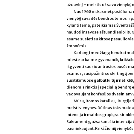
uždavinį – melstis už savo vienybę n
Nuo 1968 m. kasmet pasiūloma 
vienybę savaitės bendros temos ir p
kylanti tema, pateikiamas Šventrašč
naudoti ir savose aštuondienio litu
esame susieti su kitose pasaulio viet
žmonėmis.
Kadangi medžiagą bendrai maldai
mieste ar kaime gyvenančių krikščio
išgyventi sausio antrosios pusės mal
esamus, susipažinti su skirtingų b
susitikimuose galbūt kiltų ir netikėt
dienomis rinktis į specialią bendrą
vadovaujant konfesijos dvasiniam 
Mūsų, Romos katalikų, liturgija
melsti vienybės. Būtinas toks mald
intencija ir maldos grupių susirink
Sakramentą, užsakant šia intencija M
pasninkaujant. Krikščionių vienybės 