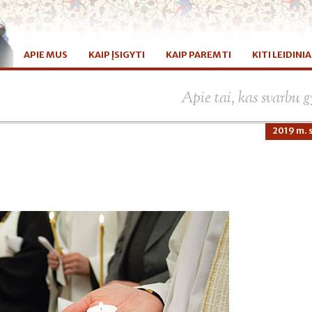
APIE MUS
KAIP ĮSIGYTI
KAIP PAREMTI
KITI LEIDINIA
Apie tai, kas svarbu
2019 m. s