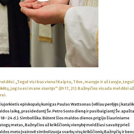
ldėsi: „Tegul visi bus viena! Kaip tu, Tėve, manyje ir aš tavyje, tegul i
Jn
kėtų, jog tu esi mane siuntęs“ (
17, 21). Bažnyčios visada meldėsi u
rai.
iujorkietis episkopalų kunigas Paulas Wattsonas (vėliau perėjęs į katali
dos laiką, prasidedantį Šv. Petro Sosto dieną ir pasibaigiantį Šv. apašt
 18–24 d.). Simboliška. Būtent šios maldos dienos prigijo šiauriniame
tostogų metas, Bažnyčios už krikščionių vienybę meldžiasi savaitę prieš
ldos meto įvairovė simbolizuoja svarbų visų krikščionių Bažnyčių ir bend