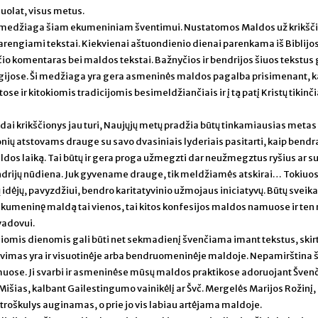
uolat, visus metus.
medžiaga šiam ekumeniniam šventimui. Nustatomos Maldos už krikšči
arengiami tekstai. Kiekvienai aštuondienio dienai parenkama iš Biblijos
io komentaras bei maldos tekstai. Bažnyčios ir bendrijos šiuos tekstus 
rgijose. Ši medžiaga yra gera asmeninės maldos pagalba prisimenant, k
ose ir kitokiomis tradicijomis besimeldžiančiais ir į tą patį Kristų tikinči
 krikščionys jau turi, Naujųjų metų pradžia būtų tinkamiausias metas s
nių atstovams drauge su savo dvasiniais lyderiais pasitarti, kaip bendr
dos laiką. Tai būtų ir gera proga užmegzti dar neužmegztus ryšius ar su
endrijų nūdiena. Juk gyvename drauge, tik meldžiamės atskirai… Tokiuo
ų idėjų, pavyzdžiui, bendro karitatyvinio užmojaus iniciatyvų. Būtų sveik
 ekumeninę maldą tai vienos, tai kitos konfesijos maldos namuose ir ten
vadovui.
 šiomis dienomis gali būti net sekmadienį švenčiama imant tekstus, skir
avimas yra ir visuotinėje arba bendruomeninėje maldoje. Nepamirština š
imuose. Ji svarbi ir asmeninėse mūsų maldos praktikose adoruojant Švenč
išias, kalbant Gailestingumo vainikėlį ar Švč. Mergelės Marijos Rožinį,
troškulys auginamas, o prie jo vis labiau artėjama maldoje.