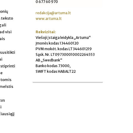
0 677 60 970
onių
redakcija@artuma.lt
 teksto
www.artuma.lt
gali
ad visi
Rekvizitai:
Viešoji įstaiga leidykla „Artuma“
ais
Įmonės kodas 134460120
PVM mokėt. kodas LT344601219
usitikti
Sąsk. Nr. LT097300010002264553
ai
AB „Swedbank“
Banko kodas 73000,
stiprinti
SWIFT kodas HABALT22
se
a tomis
 melstis
tus
i
iausiąjį