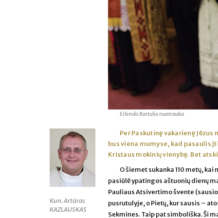
Erlendo Bartulio nuotrauka
Per Paskutinę vakarienę Jėzus me
bus viena mumyse, kad pasaulis įti
Kristaus mokinių vienybę. Bet atski
O šiemet sukanka 110 metų, kai n
pasiūlė ypatingos aštuonių dienų mal
Pauliaus Atsivertimo švente (sausio
Kun. Artūras
pusrutulyje, o Pietų, kur sausis – a
KAZLAUSKAS
Sekmines. Taip pat simboliška. Ši ma