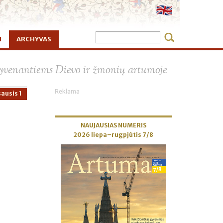
I
ARCHYVAS
×
 gyvenantiems Dievo ir žmonių artumoje
Reklama
ausis 1
NAUJAUSIAS NUMERIS
2026 liepa–rugpjūtis 7/8