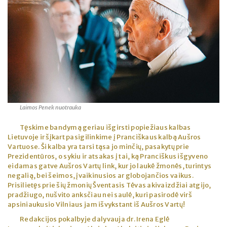
Laimos Penek nuotrauka
Tęskime bandymą geriau išgirsti popiežiaus kalbas
Lietuvoje ir šįkart pasigilinkime į Pranciškaus kalbą Aušros
Vartuose. Ši kalba yra tarsi tąsa jo minčių, pasakytų prie
Prezidentūros, o sykiu ir atsakas į tai, ką Pranciškus išgyveno
eidamas gatve Aušros Vartų link, kur jo laukė žmonės, turintys
negalią, bei šeimos, įvaikinusios ar globojančios vaikus.
Prisilietęs prie šių žmonių Šventasis Tėvas akivaizdžiai atgijo,
pradžiugo, nušvito anksčiau nei saulė, kuri pasirodė virš
apsiniaukusio Vilniaus jam išvykstant iš Aušros Vartų!
Redakcijos pokalbyje dalyvauja dr. Irena Eglė