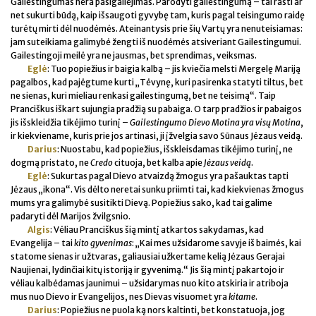
Gailestingumas nėra pasigailėjimas. Parodyti gailestingumą – tai rasti ar
net sukurti būdą, kaip išsaugoti gyvybę tam, kuris pagal teisingumo raidę
turėtų mirti dėl nuodėmės. Ateinantysis prie šių Vartų yra nenuteisiamas:
jam suteikiama galimybė žengti iš nuodėmės atsiveriant Gailestingumui.
Gailestingoji meilė yra ne jausmas, bet sprendimas, veiksmas.
Eglė
: Tuo popiežius ir baigia kalbą – jis kviečia melsti Mergelę Mariją
pagalbos, kad pajėgtume kurti „Tėvynę, kuri pasirenka statyti tiltus, bet
ne sienas, kuri mieliau renkasi gailestingumą, bet ne teisimą“. Taip
Pranciškus iškart sujungia pradžią su pabaiga. O tarp pradžios ir pabaigos
jis išskleidžia tikėjimo turinį –
Gailestingumo Dievo Motina yra visų Motina
,
ir kiekviename, kuris prie jos artinasi, ji įžvelgia savo Sūnaus Jėzaus veidą.
Darius
: Nuostabu, kad popiežius, išskleisdamas tikėjimo turinį, ne
dogmą pristato, ne
Credo
cituoja, bet kalba apie
Jėzaus veidą
.
Eglė
: Sukurtas pagal Dievo atvaizdą žmogus yra pašauktas tapti
Jėzaus „ikona“. Vis dėlto neretai sunku priimti tai, kad kiekvienas žmogus
mums yra galimybė susitikti Dievą. Popiežius sako, kad tai galime
padaryti dėl Marijos žvilgsnio.
Algis
: Vėliau Pranciškus šią mintį atkartos sakydamas, kad
Evangelija – tai
kito gyvenimas
: „Kai mes užsidarome savyje iš baimės, kai
statome sienas ir užtvaras, galiausiai užkertame kelią Jėzaus Gerajai
Naujienai, lydinčiai kitų istoriją ir gyvenimą.“ Jis šią mintį pakartojo ir
vėliau kalbėdamas jaunimui – užsidarymas nuo kito atskiria ir atriboja
mus nuo Dievo ir Evangelijos, nes Dievas visuomet yra
kitame
.
Darius
: Popiežius ne puola ką nors kaltinti, bet konstatuoja, jog