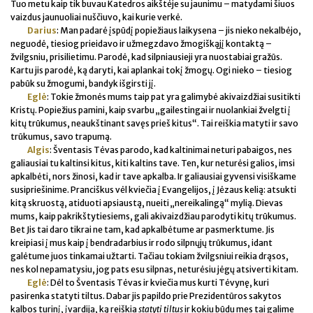
Tuo metu kaip tik buvau Katedros aikštėje su jaunimu – matydami šiuos
vaizdus jaunuoliai nuščiuvo, kai kurie verkė.
Darius
: Man padarė įspūdį popiežiaus laikysena – jis nieko nekalbėjo,
neguodė, tiesiog prieidavo ir užmegzdavo žmogiškąjį kontaktą –
žvilgsniu, prisilietimu. Parodė, kad silpniausieji yra nuostabiai gražūs.
Kartu jis parodė, ką daryti, kai aplankai tokį žmogų. Ogi nieko – tiesiog
pabūk su žmogumi, bandyk išgirsti jį.
Eglė
: Tokie žmonės mums taip pat yra galimybė akivaizdžiai susitikti
Kristų. Popiežius pamini, kaip svarbu „gailestingai ir nuolankiai žvelgti į
kitų trūkumus, neaukštinant savęs prieš kitus“. Tai reiškia matyti ir savo
trūkumus, savo trapumą.
Algis
: Šventasis Tėvas parodo, kad kaltinimai neturi pabaigos, nes
galiausiai tu kaltinsi kitus, kiti kaltins tave. Ten, kur neturėsi galios, imsi
apkalbėti, nors žinosi, kad ir tave apkalba. Ir galiausiai gyvensi visiškame
susipriešinime. Pranciškus vėl kviečia į Evangelijos, į Jėzaus kelią: atsukti
kitą skruostą, atiduoti apsiaustą, nueiti „nereikalingą“ mylią. Dievas
mums, kaip pakrikštytiesiems, gali akivaizdžiau parodyti kitų trūkumus.
Bet Jis tai daro tikrai ne tam, kad apkalbėtume ar pasmerktume. Jis
kreipiasi į mus kaip į bendradarbius ir rodo silpnųjų trūkumus, idant
galėtume juos tinkamai užtarti. Tačiau tokiam žvilgsniui reikia drąsos,
nes kol nepamatysiu, jog pats esu silpnas, neturėsiu jėgų atsiverti kitam.
Eglė
: Dėl to Šventasis Tėvas ir kviečia mus kurti Tėvynę, kuri
pasirenka statyti tiltus. Dabar jis papildo prie Prezidentūros sakytos
kalbos turinį, įvardija, ką reiškia
statyti tiltus
ir kokiu būdu mes tai galime