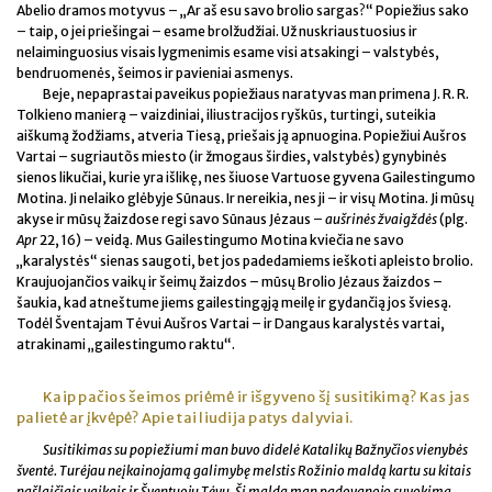
Abelio dramos motyvus – „Ar aš esu savo brolio sargas?“ Popiežius sako
– taip, o jei priešingai – esame brolžudžiai. Už nuskriaustuosius ir
nelaiminguosius visais lygmenimis esame visi atsakingi – valstybės,
bendruomenės, šeimos ir pavieniai asmenys.
Beje, nepaprastai paveikus popiežiaus naratyvas man primena J. R. R.
Tolkieno manierą – vaizdiniai, iliustracijos ryškūs, turtingi, suteikia
aiškumą žodžiams, atveria Tiesą, priešais ją apnuogina. Popiežiui Aušros
Vartai – sugriautõs miesto (ir žmogaus širdies, valstybės) gynybinės
sienos likučiai, kurie yra išlikę, nes šiuose Vartuose gyvena Gailestingumo
Motina. Ji nelaiko glėbyje Sūnaus. Ir nereikia, nes ji – ir visų Motina. Ji mūsų
akyse ir mūsų žaizdose regi savo Sūnaus Jėzaus –
aušrinės žvaigždės
(plg.
Apr
22, 16) – veidą. Mus Gailestingumo Motina kviečia ne savo
„karalystės“ sienas saugoti, bet jos padedamiems ieškoti apleisto brolio.
Kraujuojančios vaikų ir šeimų žaizdos – mūsų Brolio Jėzaus žaizdos –
šaukia, kad atneštume jiems gailestingąją meilę ir gydančią jos šviesą.
Todėl Šventajam Tėvui Aušros Vartai – ir Dangaus karalystės vartai,
atrakinami „gailestingumo raktu“.
Kaip pačios šeimos priėmė ir išgyveno šį susitikimą? Kas jas
palietė ar įkvėpė? Apie tai liudija patys dalyviai.
Susitikimas su popiežiumi man buvo didelė Katalikų Bažnyčios vienybės
šventė. Turėjau neįkainojamą galimybę melstis Rožinio maldą kartu su kitais
našlaičiais vaikais ir Šventuoju Tėvu. Ši malda man padovanojo suvokimą,