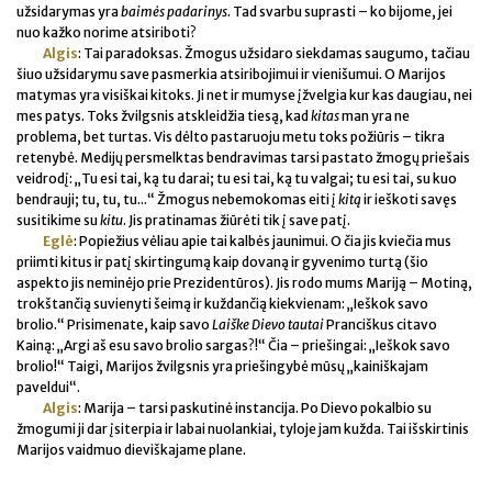
užsidarymas yra
baimės padarinys
. Tad svarbu suprasti – ko bijome, jei
nuo kažko norime atsiriboti?
Algis
: Tai paradoksas. Žmogus užsidaro siekdamas saugumo, tačiau
šiuo užsidarymu save pasmerkia atsiribojimui ir vienišumui. O Marijos
matymas yra visiškai kitoks. Ji net ir mumyse įžvelgia kur kas daugiau, nei
mes patys. Toks žvilgsnis atskleidžia tiesą, kad
kitas
man yra ne
problema, bet turtas. Vis dėlto pastaruoju metu toks požiūris – tikra
retenybė. Medijų persmelktas bendravimas tarsi pastato žmogų priešais
veidrodį: „Tu esi tai, ką tu darai; tu esi tai, ką tu valgai; tu esi tai, su kuo
bendrauji; tu, tu, tu...“ Žmogus nebemokomas eiti į
kitą
ir ieškoti savęs
susitikime su
kitu
. Jis pratinamas žiūrėti tik į save patį.
Eglė
: Popiežius vėliau apie tai kalbės jaunimui. O čia jis kviečia mus
priimti kitus ir patį skirtingumą kaip dovaną ir gyvenimo turtą (šio
aspekto jis neminėjo prie Prezidentūros). Jis rodo mums Mariją – Motiną,
trokštančią suvienyti šeimą ir kuždančią kiekvienam: „Ieškok savo
brolio.“ Prisimenate, kaip savo
Laiške Dievo tautai
Pranciškus citavo
Kainą: „Argi aš esu savo brolio sargas?!“ Čia – priešingai: „Ieškok savo
brolio!“ Taigi, Marijos žvilgsnis yra priešingybė mūsų „kainiškajam
paveldui“.
Algis
: Marija – tarsi paskutinė instancija. Po Dievo pokalbio su
žmogumi ji dar įsiterpia ir labai nuolankiai, tyloje jam kužda. Tai išskirtinis
Marijos vaidmuo dieviškajame plane.