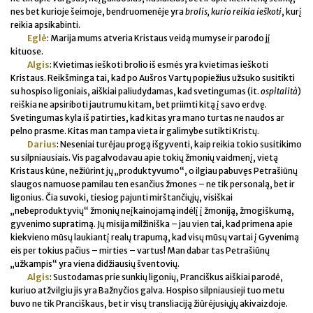
nes bet kurioje šeimoje, bendruomenėje yra
brolis, kurio reikia ieškoti
, kurį
reikia apsikabinti.
Eglė
: Marija mums atveria Kristaus veidą mumyse ir parodo jį
kituose.
Algis
: Kvietimas ieškoti brolio iš esmės yra kvietimas ieškoti
Kristaus. Reikšminga tai, kad po Aušros Vartų popiežius užsuko susitikti
su hospiso ligoniais, aiškiai paliudydamas, kad svetingumas (it.
ospitalità
)
reiškia ne apsiriboti jautrumu kitam, bet priimti kitą į savo erdvę.
Svetingumas kyla iš patirties, kad kitas yra mano turtas ne naudos ar
pelno prasme. Kitas man tampa vieta ir galimybe sutikti Kristų.
Darius
: Neseniai turėjau progą išgyventi, kaip reikia tokio susitikimo
su silpniausiais. Vis pagalvodavau apie tokių žmonių vaidmenį, vietą
Kristaus kūne, nežiūrint jų „produktyvumo“, o ilgiau pabuvęs Petrašiūnų
slaugos namuose pamilau ten esančius žmones – ne tik personalą, bet ir
ligonius. Čia suvoki, tiesiog pajunti mirštančiųjų, visiškai
„nebeproduktyvių“ žmonių neįkainojamą indėlį į žmoniją, žmogiškumą,
gyvenimo supratimą. Jų misija milžiniška – jau vien tai, kad primena apie
kiekvieno mūsų laukiantį realų trapumą, kad visų mūsų vartai į Gyvenimą
eis per tokius pačius – mirties – vartus! Man dabar tas Petrašiūnų
„užkampis“ yra viena didžiausių šventovių.
Algis
: Sustodamas prie sunkių ligonių, Pranciškus aiškiai parodė,
kuriuo atžvilgiu jis yra Bažnyčios galva. Hospiso silpniausieji tuo metu
buvo ne tik Pranciškaus, bet ir visų transliaciją žiūrėjusiųjų akivaizdoje.