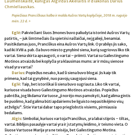
Laumenskaitė, kunigas Algirdas Akelaitis ir diakonas Darius
Chmieliauskas.
Popiežiaus Pranciškaus kalba ir malda Aušros Vartų koplyčioje, 2018 m. rugsėjo
mėn. 22 d. >
Eglė
: Pakviečiant šiuos žmones buvo paliudyta istorinė Aušros Vartų
patirtis, – juk šimtmečiais čia spietėsi našlaičiai, neįgalieji, benamiai.
Pasitikdamas juos, Pranciškus eina Aušros Vartų link. O prabilęs jis sako,
kad iki XVIII a. pab. čia buvo miesto gynybinė siena, kurią sugriovus liko tik
vartai. Siena skirta apsaugoti, o vartai – priimti. Vartai su Gailestingumo
Motinos atvaizdu bei koplyčia yra klausimas mums: ar ir mūsų sienose
visad yra vartai?
Darius
: Popiežius nesako, kad ši siena buvo blogai. Jis kaip tik
primena, kad tai gynybinė, nuo pavojų saugojusi siena.
Eglė
: Taip, bet istoriškai ši siena buvo sugriauta. Liko tik vartai,
kuriuose visada buvo Gailestingumo Motinos atvaizdas. Popiežius
pabrėžia, jog likdama Vartuose „ji norėjo mus pamokyti, kad galima gintis
be puolimo, kad galima būti apdairiems be liguisto nepasitikėjimo visų
atžvilgiu“. Šitie Vartai dabar tapo prieglobstis visiems, pirmiausia
bedaliams.
Algis
: Simboliai, kuriuos vartoja Pranciškus, yra labai stiprūs – tiltas,
vartai. Biblijos pasaulyje vartai yra ir įstatymų leidimo, ir teismo vieta. O
šiuose Vartuose Marija yra ne teisėja, bet Gailestingumo Motina.