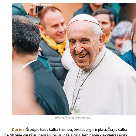
Laimos Penek nuotrauka
Darius
: Ši popiežiaus kalba trumpa, bet labai gili ir plati. Čia jis kalba
ne tik apie vargšus, neįgaliuosius, našlaičius, bet ir apie kiekvieną šeimą,