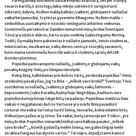
Parengiamieji susitikimo darbai kvepėjo avantiūra, nes per trumpą
vasaros karščių ir atostogų laiką reikėjo sukviesti ir suregistruoti
tūkstantį dalyvių. Rožinio maldą kalbėjo įvaikinti, globojami ir našlaičiai
vaikai bei jaunuoliai, švytintys gyvenimo džiaugsmu. Rožinio malda –
simboliškas susitaikymo ir istorinio teisingumo atkūrimo veiksmas.
Sovietmečiu persekioti ar šiandien nematomi mūsų broliai Šventajam
Tėvui yra sūnūs ir dukros, kartu su juo sveikinę Gailestingumo Motiną.
Todėl į šią maldą buvo pakviestas ir našlaitis jaunuolis, teisės studentas,
ministrantas, muzikantas, vaikų dienos centrų ir stovyklų savanoris,
kurio mama sovietmečiu buvo išbraukta iš studentų sąrašų dėl
LKB
Kronikos
platinimo.
Popiežiui padovanojome našlaičių, įvaikintų ir globojamų vaikų
posakių knygelę
Tokių yra Dangaus karalystė
.
Kokią žinią, kalbėdamas prie Aušros Vartų, perduoda popiežius? Vienu
atsidusimu pasakyčiau, jog ta žinia – „Ieškok savo brolio!“ Šventojo Tėvo
susitikimas su našlaičių, įvaikintų ir globojamų vaikų šeimomis –
beprecedentis įvykis Katalikų Bažnyčioje. Negirdėjau, kad kuris nors
popiežius kurioje kitoje šalyje būtų tai padaręs. Popiežiaus malda su šiais
vaikais ir neįgaliaisiais Aušros Vartuose yra svarbi žinia pasauliui ir
Lietuvai: visi vaikai turi teisę turėti šeimą, nesvarbu, kokia nelaimė būtų
ištikusi juos pačius ar jų tėvus. Šie vaikai, kurių Lietuvoje per 9 tūkst., yra
mūsų broliai. Popiežius vienareikšmiškai savo kalboje pasako: „Ieškok
savo brolio!“; „Atnešk gydančią meilės šviesą, nes gailestingoji meilė
atrakina Dangaus karalystės vartus.“ Tai stipru. Atpažįstame Kaino ir