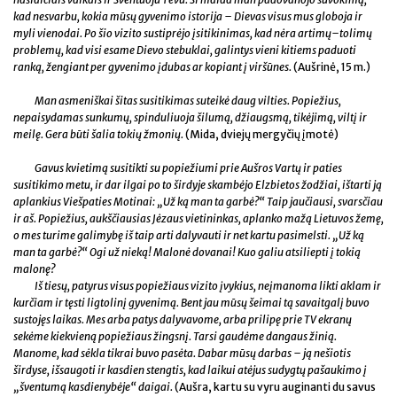
kad nesvarbu, kokia mūsų gyvenimo istorija – Dievas visus mus globoja ir
myli vienodai. Po šio vizito sustiprėjo įsitikinimas, kad nėra artimų–tolimų
problemų, kad visi esame Dievo stebuklai, galintys vieni kitiems paduoti
ranką, žengiant per gyvenimo įdubas ar kopiant į viršūnes.
(Aušrinė, 15 m.)
Man asmeniškai šitas susitikimas suteikė daug vilties. Popiežius,
nepaisydamas sunkumų, spinduliuoja šilumą, džiaugsmą, tikėjimą, viltį ir
meilę. Gera būti šalia tokių žmonių.
(Mida, dviejų mergyčių įmotė)
Gavus kvietimą susitikti su popiežiumi prie Aušros Vartų ir paties
susitikimo metu, ir dar ilgai po to širdyje skambėjo Elzbietos žodžiai, ištarti ją
aplankius Viešpaties Motinai: „Už ką man ta garbė?“ Taip jaučiausi, svarsčiau
ir aš. Popiežius, aukščiausias Jėzaus vietininkas, aplanko mažą Lietuvos žemę,
o mes turime galimybę iš taip arti dalyvauti ir net kartu pasimelsti. „Už ką
man ta garbė?“ Ogi už nieką! Malonė dovanai! Kuo galiu atsiliepti į tokią
malonę?
Iš tiesų, patyrus visus popiežiaus vizito įvykius, neįmanoma likti aklam ir
kurčiam ir tęsti ligtolinį gyvenimą. Bent jau mūsų šeimai tą savaitgalį buvo
sustojęs laikas. Mes arba patys dalyvavome, arba prilipę prie TV ekranų
sekėme kiekvieną popiežiaus žingsnį. Tarsi gaudėme dangaus žinią.
Manome, kad sėkla tikrai buvo pasėta. Dabar mūsų darbas – ją nešiotis
širdyse, išsaugoti ir kasdien stengtis, kad laikui atėjus sudygtų pašaukimo į
„šventumą kasdienybėje“ daigai.
(Aušra, kartu su vyru auginanti du savus