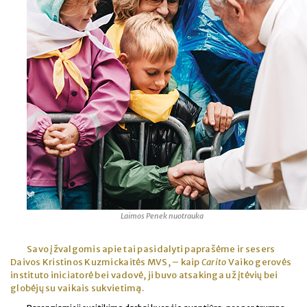
Laimos Penek nuotrauka
Savo įžvalgomis apie tai pasidalyti paprašėme ir sesers
Daivos Kristinos Kuzmickaitės MVS, – kaip
Carito
Vaiko gerovės
instituto iniciatorė bei vadovė, ji buvo atsakinga už įtėvių bei
globėjų su vaikais sukvietimą.