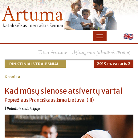
Tavo Artume – džiaugsmo pilnatvė.
(Ps 16, 11)
RINKTINIAI STRAIPSNIAI
2019 m. vasaris 2
Kronika
Kad mūsų sienose atsivertų vartai
Popiežiaus Pranciškaus žinia Lietuvai (III)
| Pokalbis redakcijoje