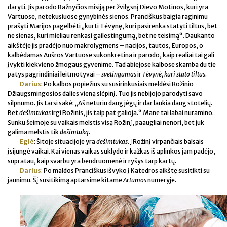
daryti. Jis parodo Bažnyčios misiją per žvilgsnį Dievo Motinos, kuri yra
Vartuose, netekusiuose gynybinės sienos. Pranciškus baigia raginimu
prašyti Marijos pagelbėti „kurti Tėvynę, kuri pasirenka statyti tiltus, bet
ne sienas, kuri mieliau renkasi gailestingumą, bet ne teisimą“. Daukanto
aikštėje jis pradėjo nuo makrolygmens – nacijos, tautos, Europos, o
kalbėdamas Aušros Vartuose sukonkretina ir parodo, kaip realiai tai gali
įvykti kiekvieno žmogaus gyvenime. Tad abiejose kalbose skamba du tie
patys pagrindiniai leitmotyvai –
svetingumas
ir
Tėvynė, kuri stato tiltus
.
Darius
: Po kalbos popiežius su susirinkusiais meldėsi Rožinio
Džiaugsmingosios dalies vieną slėpinį. Tuo jis nebijojo parodyti savo
silpnumo. Jis tarsi sakė: „Aš neturiu daug jėgų ir dar laukia daug stotelių.
Bet
dešimtukas
irgi Rožinis, jis taip pat galioja.“ Mane tai labai nuramino.
Sunku šeimoje su vaikais melstis visą Rožinį, paaugliai nenori, bet juk
galima melstis tik
dešimtuką
.
Eglė
: Šitoje situacijoje yra
dešimtukas
. Į Rožinį virpančiais balsais
įsijungė vaikai. Kai vienas vaikas suklydo ir kažkas iš aplinkos jam padėjo,
supratau, kaip svarbu yra bendruomenė ir ryšys tarp kartų.
Darius
: Po maldos Pranciškus išvyko į Katedros aikštę susitikti su
jaunimu. Šį susitikimą aptarsime kitame
Artumos
numeryje.