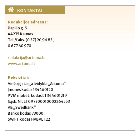
KONTAKTAI
Redakcijos adresas:
Papilio g. 5
44275 Kaunas
Tel./faks. (0 37) 20 96 83,
0 677 60 970
redakcija@artuma.lt
www.artuma.lt
Rekvizitai:
Viešoji įstaiga leidykla „Artuma“
Įmonės kodas 134460120
PVM mokėt. kodas LT344601219
Sąsk. Nr. LT097300010002264553
AB „Swedbank“
Banko kodas 73000,
SWIFT kodas HABALT22