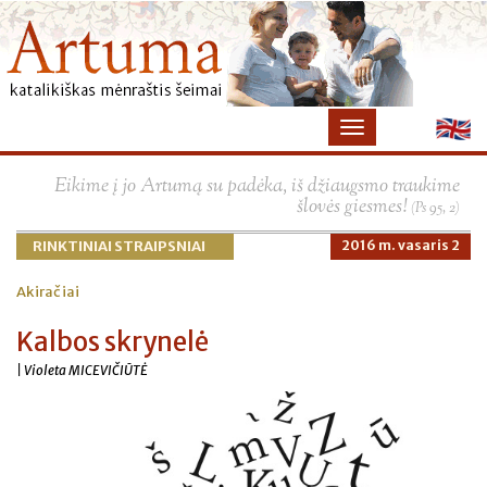
×
Eikime į jo Artumą su padėka, iš džiaugsmo traukime
šlovės giesmes!
(Ps 95, 2)
RINKTINIAI STRAIPSNIAI
2016 m. vasaris 2
Akiračiai
Kalbos skrynelė
| Violeta MICEVIČIŪTĖ