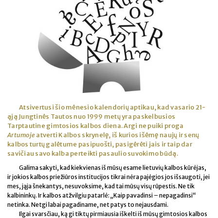
Atsivertusi šio mėnesio kalendorių aptikau, kad vasario 21-
ąją Jungtinės Tautos nuo 1999 metų yra paskelbusios
Tarptautine gimtosios kalbos diena. Argi ne puiki proga
Artumoje
atverti Kalbos skrynelę, iš kurios išėmę naujų ir senų
kalbos turtų galėtume pasipuošti, pasigėrėti jais ir taip dar
savičiau savo kalba perteikti pasaulio suvokimo būdą.
Galima sakyti, kad kiekvienas iš mūsų esame lietuvių kalbos kūrėjas,
ir jokios kalbos priežiūros institucijos tikrai nėra pajėgios jos išsaugoti, jei
mes, jąja šnekantys, nesuvoksime, kad tai mūsų visų rūpestis. Ne tik
kalbininkų. Ir kalbos atžvilgiu patarlė: „Kaip pavadinsi – nepagadinsi“
netinka. Netgi labai pagadiname, net patys to nejausdami.
Ilgai svarsčiau, ką gi tiktų pirmiausia iškelti iš mūsų gimtosios kalbos