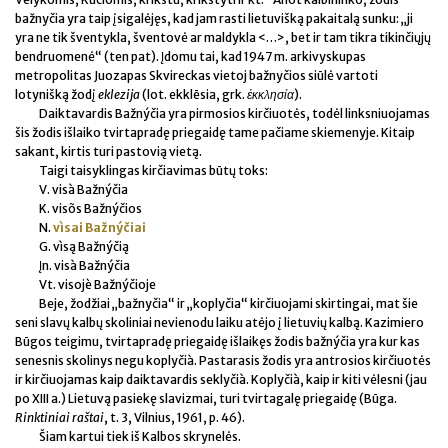
bažnyčia yra taip įsigalėjęs, kad jam rasti lietuvišką pakaitalą sunku: „ji
yra ne tik šventykla, šventovė ar maldykla <…>, bet ir tam tikra tikinčiųjų
bendruomenė“ (ten pat). Įdomu tai, kad 1947 m. arkivyskupas
metropolitas Juozapas Skvireckas vietoj bažnyčios siūlė vartoti
lotynišką žodį
eklezija
(lot. ekklēsia, grk.
ἐκκλησία
).
Daiktavardis Bažnýčia yra pirmosios kirčiuotės, todėl linksniuojamas
šis žodis išlaiko tvirtapradę priegaidę tame pačiame skiemenyje. Kitaip
sakant, kirtis turi pastovią vietą.
Taigi taisyklingas kirčiavimas būtų toks:
V. visà Bažnýčia
K. visõs Bažnýčios
N.
vìsai Bažnýčiai
G. vìsą Bažnýčią
Įn. visà Bažnýčia
Vt. visojè Bažnýčioje
Beje, žodžiai „bažnyčia“ ir „koplyčia“ kirčiuojami skirtingai, mat šie
seni slavų kalbų skoliniai nevienodu laiku atėjo į lietuvių kalbą. Kazimiero
Būgos teigimu, tvirtapradę priegaidę išlaikęs žodis bažnýčia yra kur kas
senesnis skolinys negu koplyčià. Pastarasis žodis yra antrosios kirčiuotės
ir kirčiuojamas kaip daiktavardis seklyčià. Koplyčià, kaip ir kiti vėlesni (jau
po XIII a.) Lietuvą pasiekę slavizmai, turi tvirtagalę priegaidę (Būga.
Rinktiniai raštai
, t. 3, Vilnius, 1961, p. 46).
Šiam kartui tiek iš Kalbos skrynelės.