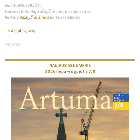
Violeta MICEVIČIŪTĖ
Lietuvos Katalikų Bažnyčios informacijos centro
leidinio
Bažnyčios žinios
kalbos redaktorė
< Atgal į sąrašą
Reklama
NAUJAUSIAS NUMERIS
2026 liepa–rugpjūtis 7/8