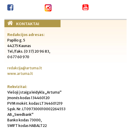
KONTAKTAI
Redakcijos adresas:
Papilio g. 5
44275 Kaunas
Tel./faks. (0 37) 20 96 83,
0 677 60 970
redakcija@artuma.lt
www.artuma.lt
Rekvizitai:
Viešoji įstaiga leidykla „Artuma“
Įmonės kodas 134460120
PVM mokėt. kodas LT344601219
Sąsk. Nr. LT097300010002264553
AB „Swedbank“
Banko kodas 73000,
SWIFT kodas HABALT22