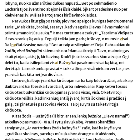
lobyno, nuo ko užmaršties dulkes nupūsti... Bet po sekmadienio
Eucharistijos šventimo abejonės išsisklaidė. Šįkart pradėsime nuo per
kiekvienas šv. Mišias kartojamos kirčiavimo klaidos.
Per Aukos liturgiją po rankų plovimo apeigos kunigas bendruomenei
taria: „Melskitės, broliai, seserys, kad visagalis Dievas Tėvas maloniai
priimtų mano ir jūsų auką.“ Ir mes turėtume atsakyti: „Tepriima Viešpats
iš tavo rankų šią auką. Tegul ji teikia jam garbę ir šlovę, o mums ir
vi
sai
Baž
ny
čiai dvasinę naudą.“ Bet ar taip atsiliepiame? Deja. Pabraukiau du
žodžių
visai Bažnyčiai
skiemenis norėdama atkreipti Tavo, maloningas
skaitytojau, akis į jų kirčiavimą. Kodėl jis toks svarbus šiuo atveju? Ogi
dėlei to, kad atsiliepdami vis
ai
Baž
ny
čiai pasakome visai ką kitą, nei
derėtų. Ir tai nuskamba prastai – toks atliepas visái niekam vertas, nes
yra visái kas kita nei įvardis vìsas.
Lietuvių kalboje įvardžiai kirčiuojami arba kaip būdvardžiai, arba kaip
daiktavardžiai (bei skaitvardžiai), arba individualiai. Kaip ketvirtosios
kirčiuotės būdvardžiai kirčiuojamas įvardis vìsas, visà. O ketvirtoji
kirčiuotė reiškia, kad linksniuojant šį įvardį kirtis šokinės iš pradžios į
galą, taigi neturės pastovios vietos. Taip jau yra su ta ketvirtąja
kirčiuote.
Kitas žodis – Bažnýčia (iš bltr. ar sen. lenkų
božnica
„Dievo namai“)
atkeliavo pas mus IX–XI a. iš rytų slavų kalbų. Pranas Skardžius
straipsnyje „Ar vartotinas žodis bažnyčia?“ rašė, kad bažnyčia yra
„gudiškas skolinys, patekęs mūsų kalbon drauge su Kalėdomis,
Velykomis, Kūčiomis, krikštu, krikštyti ir kt.“ Anot kalbininko, žodis