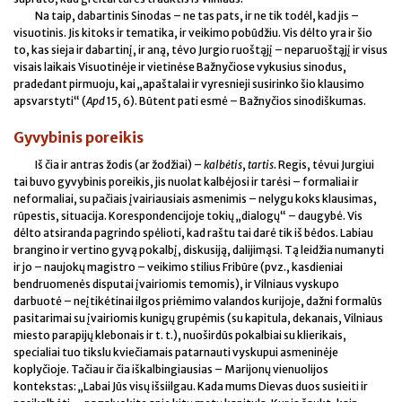
Na taip, dabartinis Sinodas – ne tas pats, ir ne tik todėl, kad jis –
visuotinis. Jis kitoks ir tematika, ir veikimo pobūdžiu. Vis dėlto yra ir šio
to, kas sieja ir dabartinį, ir aną, tėvo Jurgio ruoštąjį – neparuoštąjį ir visus
visais laikais Visuotinėje ir vietinėse Bažnyčiose vykusius sinodus,
pradedant pirmuoju, kai „apaštalai ir vyresnieji susirinko šio klausimo
apsvarstyti“ (
Apd
15, 6). Būtent pati esmė – Bažnyčios sinodiškumas.
Gyvybinis poreikis
Iš čia ir antras žodis (ar žodžiai) –
kalbėtis
,
tartis
. Regis, tėvui Jurgiui
tai buvo gyvybinis poreikis, jis nuolat kalbėjosi ir tarėsi – formaliai ir
neformaliai, su pačiais įvairiausiais asmenimis – nelygu koks klausimas,
rūpestis, situacija. Korespondencijoje tokių „dialogų“ – daugybė. Vis
dėlto atsiranda pagrindo spėlioti, kad raštu tai darė tik iš bėdos. Labiau
brangino ir vertino gyvą pokalbį, diskusiją, dalijimąsi. Tą leidžia numanyti
ir jo – naujokų magistro – veikimo stilius Fribūre (pvz., kasdieniai
bendruomenės disputai įvairiomis temomis), ir Vilniaus vyskupo
darbuotė – neįtikėtinai ilgos priėmimo valandos kurijoje, dažni formalūs
pasitarimai su įvairiomis kunigų grupėmis (su kapitula, dekanais, Vilniaus
miesto parapijų klebonais ir t. t.), nuoširdūs pokalbiai su klierikais,
specialiai tuo tikslu kviečiamais patarnauti vyskupui asmeninėje
koplyčioje. Tačiau ir čia iškalbingiausias – Marijonų vienuolijos
kontekstas: „Labai Jūs visų išsiilgau. Kada mums Dievas duos susieiti ir