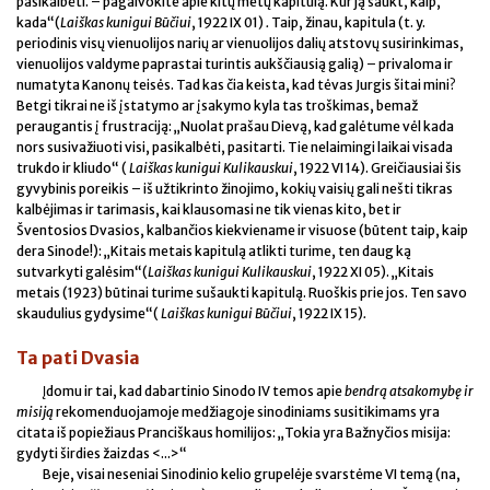
pasikalbėti. – pagalvokite apie kitų metų kapitulą. Kur ją šaukt, kaip,
kada“(
Laiškas kunigui Būčiui
, 1922 IX 01)
.
Taip, žinau, kapitula (t. y.
periodinis visų vienuolijos narių ar vienuolijos dalių atstovų susirinkimas,
vienuolijos valdyme paprastai turintis aukščiausią galią) – privaloma ir
numatyta Kanonų teisės. Tad kas čia keista, kad tėvas Jurgis šitai mini?
Betgi tikrai ne iš įstatymo ar įsakymo kyla tas troškimas, bemaž
peraugantis į frustraciją: „Nuolat prašau Dievą, kad galėtume vėl kada
nors susivažiuoti visi, pasikalbėti, pasitarti. Tie nelaimingi laikai visada
trukdo ir kliudo“ (
Laiškas kunigui Kulikauskui
, 1922 VI 14). Greičiausiai šis
gyvybinis poreikis – iš užtikrinto žinojimo, kokių vaisių gali nešti tikras
kalbėjimas ir tarimasis, kai klausomasi ne tik vienas kito, bet ir
Šventosios Dvasios, kalbančios kiekviename ir visuose (būtent taip, kaip
dera Sinode!): „Kitais metais kapitulą atlikti turime, ten daug ką
sutvarkyti galėsim“(
Laiškas kunigui Kulikauskui
, 1922 XI 05). „Kitais
metais (1923) būtinai turime sušaukti kapitulą. Ruoškis prie jos. Ten savo
skaudulius gydysime“(
Laiškas kunigui Būčiui
, 1922 IX 15)
.
Ta pati Dvasia
Įdomu ir tai, kad dabartinio Sinodo IV temos apie
bendrą atsakomybę ir
misiją
rekomenduojamoje medžiagoje sinodiniams susitikimams yra
citata iš popiežiaus Pranciškaus homilijos: „Tokia yra Bažnyčios misija:
gydyti širdies žaizdas <...>“
Beje, visai neseniai Sinodinio kelio grupelėje svarstėme VI temą (na,