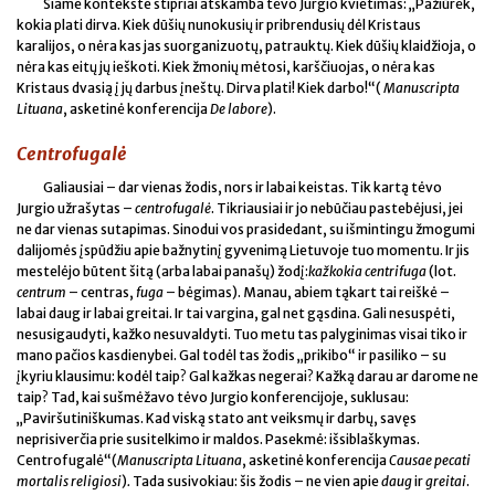
Šiame kontekste stipriai atskamba tėvo Jurgio kvietimas: „Pažiūrėk,
kokia plati dirva. Kiek dūšių nunokusių ir pribrendusių dėl Kristaus
karalijos, o nėra kas jas suorganizuotų, patrauktų. Kiek dūšių klaidžioja, o
nėra kas eitų jų ieškoti. Kiek žmonių mėtosi, karščiuojas, o nėra kas
Kristaus dvasią į jų darbus įneštų. Dirva plati! Kiek darbo!“(
Manuscripta
Lituana
, asketinė konferencija
De labore
).
Centrofugalė
Galiausiai – dar vienas žodis, nors ir labai keistas. Tik kartą tėvo
Jurgio užrašytas –
centrofugalė
. Tikriausiai ir jo nebūčiau pastebėjusi, jei
ne dar vienas sutapimas. Sinodui vos prasidedant, su išmintingu žmogumi
dalijomės įspūdžiu apie bažnytinį gyvenimą Lietuvoje tuo momentu. Ir jis
mestelėjo būtent šitą (arba labai panašų) žodį:
kažkokia centrifuga
(lot.
centrum
– centras,
fuga
– bėgimas). Manau, abiem tąkart tai reiškė –
labai daug ir labai greitai. Ir tai vargina, gal net gąsdina. Gali nesuspėti,
nesusigaudyti, kažko nesuvaldyti. Tuo metu tas palyginimas visai tiko ir
mano pačios kasdienybei. Gal todėl tas žodis „prikibo“ ir pasiliko – su
įkyriu klausimu: kodėl taip? Gal kažkas negerai? Kažką darau ar darome ne
taip? Tad, kai sušmėžavo tėvo Jurgio konferencijoje, suklusau:
„Paviršutiniškumas. Kad viską stato ant veiksmų ir darbų, savęs
neprisiverčia prie susitelkimo ir maldos. Pasekmė: išsiblaškymas.
Centrofugalė“(
Manuscripta Lituana
, asketinė konferencija
Causae pecati
mortalis religiosi
)
.
Tada susivokiau: šis žodis – ne vien apie
daug
ir
greitai
.