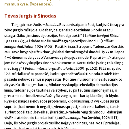
mamų akyse, šypsenose).
Tėvas Jurgis ir Sinodas
Taigi, pirmas žodis –
Sinodas
. Buvau visai pamiršusi, kad jis iš tiesų yra
tėvo Jurgio raštijoje. O dabar, baigiantis dieceziniam Sinodo etapui,
staiga iškilo: „imsiuos dijecezijos Sinodą ruošti“ (
Laiškas kunigui Būčiui
,
1923 XII 22); „Aš dabar ruošiu medžiagą dijecezijos Sinodui“(
Laiškas
kunigui Andžiuliui
, 1924 IV 06). Pasitikrinau. Stropusis Tadeuszas Gorskis
MIC savo knygoje užtikrina: „Jis labai rimtai rengėsi sinodui. 1922 m. liepos
4–6 dienomis dalyvavo Varšuvos vyskupijos sinode. Paprašė <...> atsiųsti
jam Polesės vyskupijos sinodo dokumentus. Kartu rinko įvairią reikalingą
medžiagą“ (
Palaimintasis Jurgis Matulaitis
, 2009, p. 262). 1923 m. spalio
12 d. oficialiu raštu pranešė, kad nusprendė sušaukti sinodą. Kodėl? Nes
pasaulis nebuvo ramus ir paprastas. Politinė ir visuomeninė situacija kito
akyse. Ką tik baigėsi karas, Vilniaus vyskupiją tebedalijo demarkacijos
linija, radosi naujos tautinės valstybės, augo tautinis sąmonėjimas, o
greta – ir nacionalizmas. Bažnyčia vargo, o ne kartą klaidžiojo ir klydo.
Ryškėjo naujos sielovados problemos, kilo klausimų. O vyskupas Jurgis
suprato, kad nenori ir negali jų vienas spręsti, kad reikia kalbėtis, tartis.
Turbūt todėl taip, beveik su įkarščiu: „Pradedu rengtis Sinodui; dabar jau
visiškai atsiduosiu tam darbui“ (
Laiškas kunigui Varšavskiui
, 1924 III 13)
Deja, šis tėvo Jurgio projektas liko neįgyvendintas, nes, vos jį pradėjęs,
suprato, kad greitai turės trauktis iš Vilniaus.