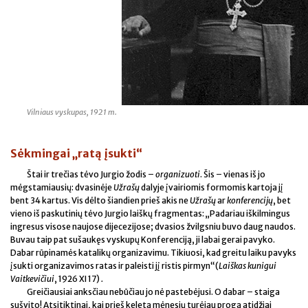
Vilniaus vyskupas, 1921 m.
Sėkmingai „ratą įsukti“
Štai ir trečias tėvo Jurgio žodis –
organizuoti
. Šis – vienas iš jo
mėgstamiausių: dvasinėje
Užrašų
dalyje įvairiomis formomis kartoja jį
bent 34 kartus. Vis dėlto šiandien prieš akis ne
Užrašų
ar
konferencijų
, bet
vieno iš paskutinių tėvo Jurgio laiškų fragmentas: „Padariau iškilmingus
ingresus visose naujose dijecezijose; dvasios žvilgsniu buvo daug naudos.
Buvau taip pat sušaukęs vyskupų Konferenciją, ji labai gerai pavyko.
Dabar rūpinamės katalikų organizavimu. Tikiuosi, kad greitu laiku pavyks
įsukti organizavimos ratas ir paleisti jį ristis pirmyn“(
Laiškas kunigui
Vaitkevičiui
, 1926 XI 17)
.
Greičiausiai anksčiau nebūčiau jo nė pastebėjusi. O dabar – staiga
sušvito! Atsitiktinai, kai prieš keletą mėnesių turėjau progą atidžiai