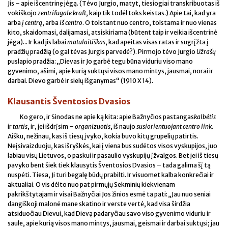
Jis – apie išcentrinę jėgą. (Tėvo Jurgio, matyt, tiesiogiai transkribuotas iš
vokiškojo
zentrifugale kraft
, kaip tik todėl toks keistas.) Apie tai, kad yra
arba
į centrą
, arba
iš centro
. O tolstant nuo centro, tolstama ir nuo vienas
kito, skaidomasi, dalijamasi, atsiskiriama (būtent taip ir veikia išcentrinė
jėga)... Ir kad jis labai
matulaitiškas
, kad apeitas visas ratas ir sugrįžta į
pradžių pradžią (o gal tėvas Jurgis parvedė?). Pirmojo tėvo Jurgio
Užrašų
puslapio pradžia: „Dievas ir Jo garbė tegu būna viduriu viso mano
gyvenimo, ašimi, apie kurią suktųsi visos mano mintys, jausmai, norai ir
darbai. Dievo garbė ir sielų išganymas“ (1910 X 14).
Klausantis Šventosios Dvasios
Ko gero, ir Sinodas ne apie ką kita: apie Bažnyčios pastangas
kalbėtis
ir
tartis
, ir, jei išdrįsim –
organizuotis
, iš naujo
susiorientuojant centro link
.
Aišku, nežinau, kas iš tiesų įvyko, kokia buvo kitų grupelių patirtis.
Neįsivaizduoju, kas išryškės, kai į viena bus sudėtos visos vyskupijos, juo
labiau visų Lietuvos, o paskui ir pasaulio vyskupijų įžvalgos. Bet jei iš tiesų
pavyko bent šiek tiek klausytis Šventosios Dvasios – tada galima šį tą
nuspėti. Tiesa, Ji turi begalę būdų prabilti. Ir visuomet kalba konkrečiai ir
aktualiai. O vis dėlto nuo pat pirmųjų Sekminių kiekvienam
pakrikštytajam ir visai Bažnyčiai Jos žinios esmė ta pati: „Jau nuo seniai
dangiškoji malonė mane skatino ir verste vertė, kad visa širdžia
atsiduočiau Dievui, kad Dievą padaryčiau savo viso gyvenimo viduriu ir
saule, apie kurią visos mano mintys, jausmai, geismai ir darbai suktųsi; jau