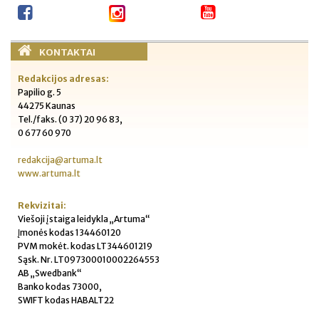
KONTAKTAI
Redakcijos adresas:
Papilio g. 5
44275 Kaunas
Tel./faks. (0 37) 20 96 83,
0 677 60 970
redakcija@artuma.lt
www.artuma.lt
Rekvizitai:
Viešoji įstaiga leidykla „Artuma“
Įmonės kodas 134460120
PVM mokėt. kodas LT344601219
Sąsk. Nr. LT097300010002264553
AB „Swedbank“
Banko kodas 73000,
SWIFT kodas HABALT22