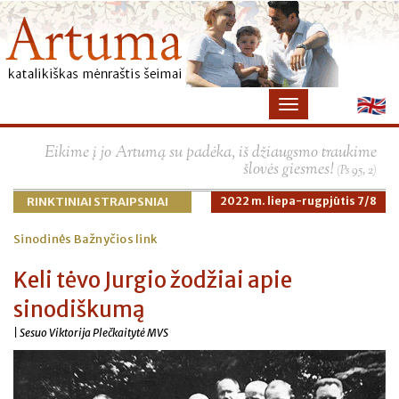
Eikime į jo Artumą su padėka, iš džiaugsmo traukime
šlovės giesmes!
(Ps 95, 2)
RINKTINIAI STRAIPSNIAI
2022 m. liepa-rugpjūtis 7/8
Sinodinės Bažnyčios link
Keli tėvo Jurgio žodžiai apie
sinodiškumą
| Sesuo Viktorija Plečkaitytė MVS