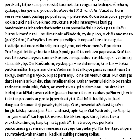
perskaityti (ne šiaip perversti) tuomet dar rengiamą leidinį
Kaišiadorių
vyskupija kurijos archyvo nuotraukose iki 1942
m. I
dalis
. Vaizdas, kuris
vėrėsi verčiant puslapį po puslapio, – pritrenkė. Kokia Bažnyčios gyvybė!
Kokia puiki ir aiški veikimo struktūra! Koks intensyvus kunigų
bendravimas ir bendradarbiavimas su pasauliečiais ir koks pasauliečių
įsitraukimas! Ir tai – ne išimtinai Kaišiadorių vyskupijos, o visõs ano meto
(po 1926 m.) Bažnyčios Lietuvoje realijos. Ir nepaaiškinsi to nei gilia
tradicija, nei nuosekliu religiniu ugdymu, nei visuomenės išprusimu.
Priešingai, leidinys kuria ir kitą įspūdį: padėtis nebuvo paprasta. Kraštas
vos tik išsivadavęs iš carinės Rusijos priespaudos, rusifikacijos, vertimo į
stačiatikybę. O ir Kaišiadorių vyskupija – ne didmiesčių kraštas – tokia
pat kaimiška, kaip ir šiandien. Vadinasi, katalikų organizavimas(-asis) iš
tikrųjų sėkmingai vyko. Iki pat periferijų, o ne tik vienur kitur, kur kunigas
darbštesnis ar kur daugiau inteligentijos. Dabar neturiu leidinio po ranka,
tad necituosiu jokių faktų ar statistikos. Jei sudominau – susiraskite
leidinį ir atidžiai pavartykite (patartina ne tik nuotraukas pažiūrėti, bet ir
tekstus po jomis ar greta jų perskaityti). Gali būti, kad klystu, kad
daugiau išmanantieji pasakytų kitaip. O aš, neseniai užtikusi tą tėvo
Jurgio laišką, sustojau. Štai, vadinasi, apie ką jis čia! Pasirodo, ne šiaip tą
„organizuoti“ kartojo
Užrašuose
. Ne tik teorijas kūrė, bet iš tiesų
praktiškai žinojo, kaip tą „ratą įsukti“. Ir, atrodo, vos per kelis
paskutinius gyvenimo mėnesius suspėjo tai padaryti. Na, bent jau stipriai
stumtelėti. Pakankamai, kad kiti sukibę ridentų toliau.