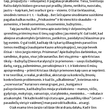
taip, prisipažįstu – vėluojame). Ir pagaliau prakalbome. Tiesa, Šventuoju
Raštu dalytis būdavo gera nuo pat pradžių: įdomu, netikėta, nuostabu,
jautru – kaip kam, bet svarbu ir gera – visiems. O štai tie klausimai,
sinodinės temos ir t. t. – kažkaip... Bet šeštajame sinodiniame susitikime
pagaliau kažkas nutiko. „Prisikasėme“ ir iki vieno kito skaudulio – ir
asmeninio, ir bendruomeninio, visuomeninio, bažnytinio...
Taip jau nutiko, kad VI tema apie
autoritetą ir dalyvavimą bei
sprendimų priėmimą
mus iš tiesų sugražino į jau minėtą IV. Gal todėl, kad
abiejose atsakomybės (prisiimtos, patikėtos, pasidalytos) klausimas yra
lyg esminis. O gal todėl, kad kaip tik tą kartą džiaugėmės paruoštos
temos medžiaga (naudojame Kauno arkivyskupijos), nes joje beveik
ištisai – tėvo Jurgio mintys. Prisimenat? Apie Bažnyčios darbininkus, ne
samdinius, drąsius, visur įsibraunančius. Bet visų pirma – apie Kristaus
tikslą – Bažnyčią (Dievo Karalystę) ir Jo priemones – savęs išsižadėjimą,
darbą, vargą, pažeminimus, persekiojimus ir t. t. Ir kiekvieno iš mūsų
apsisprendimą – priimti Kristaus tikslą ir priemones kaip savo ar nepriimti.
Ir ne teoriškai, o realiai, praktiškai, akistatoje su konkrečių žmonių
konkrečiomis problemomis. Ir kad šis „užkalbinimas“, kvietimas nėra
„rezervuotas“ kuriai nors vienai grupei, pvz., kunigams ir
pašvęstiesiems, kad Bažnyčios misija yra kiekvieno – mamos, tėčio,
gydytojo, mokytojo, vairuotojo, statybininko, menininko... – reikalas ir
atsakomybė. Tik kažin kodėl toji citata apie „pasauliškių rūbus“ (atseit –
pasauliečių vietą ir vaidmenį) man pasirodė kažkokia... atsargi.
O juk esama tėvo Jurgio raštijoje tikrai drąsių dalykų. Kad ir šios