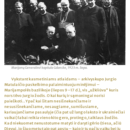
Marijonų Generalinė kapitula Gdanske, 1923 m. liepa.
Vykstant kasmetiniams atlaidams – arkivyskupo Jurgio
Matulaičio paskelbimo palaimintuoju minėjimui –
Marijampolės bazilikoje (liepos 9–17 d.), vis „užkliūva“ kuris
nors tėvo Jurgio žodis. O kai kurių ir sąmoningai norisi
paieškoti... Ypač kai šitam nesišnekančiame ir
nesusišnekančiame, nesaugiame, sumišusiame,
kariaujančiame pasaulyje (čia pat už lango laksto ir ukrainiečiai
vaikai) labai reikia vieno kito gero, protingo, taiklaus žodžio.
Kad niekuomet nenustotume matyti ir daryti gėrio (tiesa, ačiū
Dievui, jo šiuo metu taip pat apstu – kaip ir tų pačių vaikų bei jų