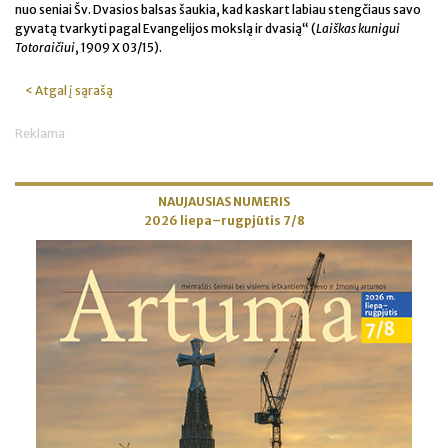
nuo seniai Šv. Dvasios balsas šaukia, kad kaskart labiau stengčiaus savo
gyvatą tvarkyti pagal Evangelijos mokslą ir dvasią“ (
Laiškas kunigui
Totoraičiui
, 1909 X 03/15).
< Atgal į sąrašą
Reklama
NAUJAUSIAS NUMERIS
2026 liepa–rugpjūtis 7/8