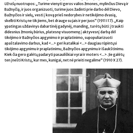
Užrašų
nuotrupos: „Turime vienyti geros valios žmones, mylinčius Dievą ir
Bažnyčią, ir juos organizuoti, turime juos žadinti prie darbo dėl Dievo,
Bažnyčios ir sielų, vesti į kovą prieš nedorybes ir netikėjimo dvasią,
skelbti Kristų ne tik jiems, bet drauge su jais ir per juos“ (1911 I 17). „Kaip
ypatingas uždavinys dabartinėj gadynėj, manding, turėtų būti: įtraukti
didesnius žmonių būrius, platesnę visuomenę į aktyvesnį darbą dėl
tikėjimo ir Bažnyčios apgynimo ir praplatinimo, supopuliarizuoti
apaštalavimo darbus, kad <...> geri katalikai <...> daugiau rūpintųsi
tikėjimo apgynimu ir praplatinimu, Bažnyčios apgynimu ir išaukštinimu.
Kiek čia gero galėtų padaryti pasauliškiai vyrai ir moters <...>. Jie galėtų
ten įnešti Kristų, kur mes, kunigai, net nė prieiti negalime“ (1910 X 27).