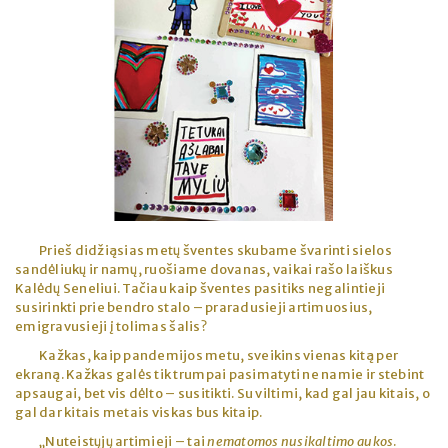
Prieš didžiąsias metų šventes skubame švarinti sielos
sandėliukų ir namų, ruošiame dovanas, vaikai rašo laiškus
Kalėdų Seneliui. Tačiau kaip šventes pasitiks negalintieji
susirinkti prie bendro stalo – praradusieji artimuosius,
emigravusieji į tolimas šalis?
Kažkas, kaip pandemijos metu, sveikins vienas kitą per
ekraną. Kažkas galės tik trumpai pasimatyti ne namie ir stebint
apsaugai, bet vis dėlto – susitikti. Su viltimi, kad gal jau kitais, o
gal dar kitais metais viskas bus kitaip.
„Nuteistųjų artimieji – tai
nematomos nusikaltimo aukos
.