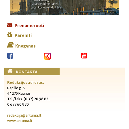
Prenumeruoti
Paremti
Knygynas
KONTAKTAI
Redakcijos adresas:
Papilio g. 5
44275 Kaunas
Tel./faks. (0 37) 20 96 83,
0 677 60 970
redakcija@artuma.lt
www.artuma.lt