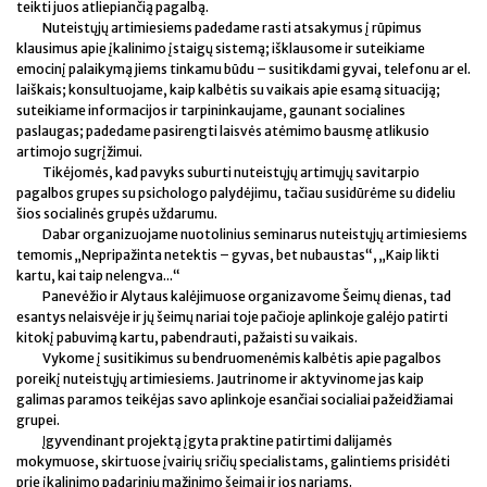
teikti juos atliepiančią pagalbą.
Nuteistųjų artimiesiems padedame rasti atsakymus į rūpimus
klausimus apie įkalinimo įstaigų sistemą; išklausome ir suteikiame
emocinį palaikymą jiems tinkamu būdu – susitikdami gyvai, telefonu ar el.
laiškais; konsultuojame, kaip kalbėtis su vaikais apie esamą situaciją;
suteikiame informacijos ir tarpininkaujame, gaunant socialines
paslaugas; padedame pasirengti laisvės atėmimo bausmę atlikusio
artimojo sugrįžimui.
Tikėjomės, kad pavyks suburti nuteistųjų artimųjų savitarpio
pagalbos grupes su psichologo palydėjimu, tačiau susidūrėme su dideliu
šios socialinės grupės uždarumu.
Dabar organizuojame nuotolinius seminarus nuteistųjų artimiesiems
temomis „Nepripažinta netektis – gyvas, bet nubaustas“, „Kaip likti
kartu, kai taip nelengva...“
Panevėžio ir Alytaus kalėjimuose organizavome Šeimų dienas, tad
esantys nelaisvėje ir jų šeimų nariai toje pačioje aplinkoje galėjo patirti
kitokį pabuvimą kartu, pabendrauti, pažaisti su vaikais.
Vykome į susitikimus su bendruomenėmis kalbėtis apie pagalbos
poreikį nuteistųjų artimiesiems. Jautrinome ir aktyvinome jas kaip
galimas paramos teikėjas savo aplinkoje esančiai socialiai pažeidžiamai
grupei.
Įgyvendinant projektą įgyta praktine patirtimi dalijamės
mokymuose, skirtuose įvairių sričių specialistams, galintiems prisidėti
prie įkalinimo padarinių mažinimo šeimai ir jos nariams.