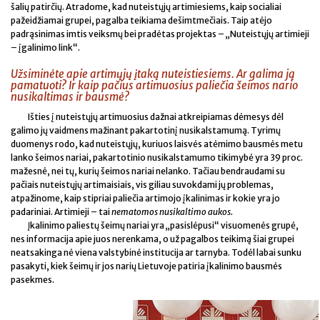
šalių patirčių. Atradome, kad nuteistųjų artimiesiems, kaip socialiai
pažeidžiamai grupei, pagalba teikiama dešimtmečiais. Taip atėjo
padrąsinimas imtis veiksmų bei pradėtas projektas – „Nuteistųjų artimieji
– įgalinimo link“.
Užsiminėte apie artimųjų įtaką nuteistiesiems. Ar galima ją
pamatuoti? Ir kaip pačius artimuosius paliečia šeimos nario
nusikaltimas ir bausmė?
Išties į nuteistųjų artimuosius dažnai atkreipiamas dėmesys dėl
galimo jų vaidmens mažinant pakartotinį nusikalstamumą. Tyrimų
duomenys rodo, kad nuteistųjų, kuriuos laisvės atėmimo bausmės metu
lanko šeimos nariai, pakartotinio nusikalstamumo tikimybė yra 39 proc.
mažesnė, nei tų, kurių šeimos nariai nelanko. Tačiau bendraudami su
pačiais nuteistųjų artimaisiais, vis giliau suvokdami jų problemas,
atpažinome, kaip stipriai paliečia artimojo įkalinimas ir kokie yra jo
padariniai. Artimieji – tai
nematomos nusikaltimo aukos.
Įkalinimo paliestų šeimų nariai yra „pasislėpusi“ visuomenės grupė,
nes informacija apie juos nerenkama, o už pagalbos teikimą šiai grupei
neatsakinga nė viena valstybinė institucija ar tarnyba. Todėl labai sunku
pasakyti, kiek šeimų ir jos narių Lietuvoje patiria įkalinimo bausmės
pasekmes.