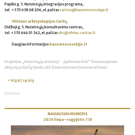
Papilio g. 5. Nuteistųjų integracijos programa,
tel. +370 638 68 206, el. paštas
caritas@bausmesseselyje.lt
Vilniaus arkivyskupijos
Carite
,
Didžioji g. 5. Nuteistųjų konsultavimo centras,
tel. +370 646 01 342, el. paštas
nkc@vilnius.caritas.lt
Daugiau informacijos
bausmesseselyje.lt
Projektas „Nuteistųjų artimieji – įgalinimo link“ finansuojamas
Aktyvių piliečių fondo, EEE finansinio mechanizmo lėšomis.
< Atgal į sąrašą
Reklama
NAUJAUSIAS NUMERIS
2026 liepa–rugpjūtis 7/8