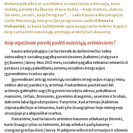
Nebuvo pokalbio ar susitikimo su nuteistojo artimuoju, kuris
nebūtų palietęs kažkurios mano dalies – kaip mamos, dukros,
žmonos, sesers, kaip žmogaus“, – sako Kauno arkivyskupijos
Carito
Nuteistųjų integracijos programos vadovė
Renata
Dubauskė
, su kuria kalbėjomės apie naują
Carito
veiklos kryptį ir
kaip sumažinti nuteistųjų artimųjų atskirtį bei skausmą.
Kaip atpažinote poreikį padėti nuteistųjų artimiesiems?
Kauno arkivyskupijos
Caritas
beveik du dešimtmečius teikia
sielovadinę ir socialinę pagalbą nuteistiesiems įkalinimo įstaigose ir
grįžusiems į laisvę. Nuo 2021 metų socialinė pagalba teikiama remiantis iš
pataisos įstaigų paleidžiamų asmenų socialinės integracijos
įgyvendinimo tvarkos aprašu.
Įgyvendinant antrąjį nuteistųjų socialinės integracijos etapą į mūsų
veiklos akiratį pateko ir jų artimieji. Paskambinus pasiteirauti dėl
artimojo galimybės sugrįžti gyventi nurodytu adresu, pokalbiai su
mamomis, tėčiais, žmonomis, gyvenimo draugėmis, seserimis ir broliais,
dukromis labai ilgai užsitęsdavo. Patyrėme, kad artimojo įkalinimas
stipriai paliečia jo artimuosius, kad ryšio išsaugojimas šioje nelengvoje
situacijoje yra abipusiškai svarbus.
Pamatėme, kad tie laisvės atėmimo bausmes atliekantys žmonės,
kurie išsaugo ryšius su šeimomis, kitaip atlieka ir pačią bausmę –
stengiasi greičiau išeiti į laisvę. Pradėjome ieškoti informacijos ir užsienio