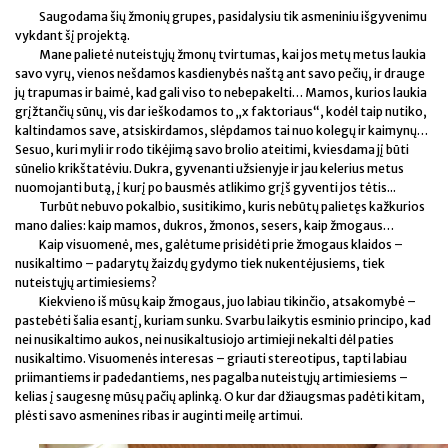
Saugodama šių žmonių grupes, pasidalysiu tik asmeniniu išgyvenimu
vykdant šį projektą.
Mane palietė nuteistųjų žmonų tvirtumas, kai jos metų metus laukia
savo vyrų, vienos nešdamos kasdienybės naštą ant savo pečių, ir drauge
jų trapumas ir baimė, kad gali viso to nebepakelti… Mamos, kurios laukia
grįžtančių sūnų, vis dar ieškodamos to „x faktoriaus“, kodėl taip nutiko,
kaltindamos save, atsiskirdamos, slėpdamos tai nuo kolegų ir kaimynų…
Sesuo, kuri myli ir rodo tikėjimą savo brolio ateitimi, kviesdama jį būti
sūnelio krikštatėviu. Dukra, gyvenanti užsienyje ir jau kelerius metus
nuomojanti butą, į kurį po bausmės atlikimo grįš gyventi jos tėtis...
Turbūt nebuvo pokalbio, susitikimo, kuris nebūtų palietęs kažkurios
mano dalies: kaip mamos, dukros, žmonos, sesers, kaip žmogaus…
Kaip visuomenė, mes, galėtume prisidėti prie žmogaus klaidos –
nusikaltimo – padarytų žaizdų gydymo tiek nukentėjusiems, tiek
nuteistųjų artimiesiems?
Kiekvieno iš mūsų kaip žmogaus, juo labiau tikinčio, atsakomybė –
pastebėti šalia esantį, kuriam sunku. Svarbu laikytis esminio principo, kad
nei nusikaltimo aukos, nei nusikaltusiojo artimieji nekalti dėl paties
nusikaltimo. Visuomenės interesas – griauti stereotipus, tapti labiau
priimantiems ir padedantiems, nes pagalba nuteistųjų artimiesiems –
kelias į saugesnę mūsų pačių aplinką. O kur dar džiaugsmas padėti kitam,
plėsti savo asmenines ribas ir auginti meilę artimui.