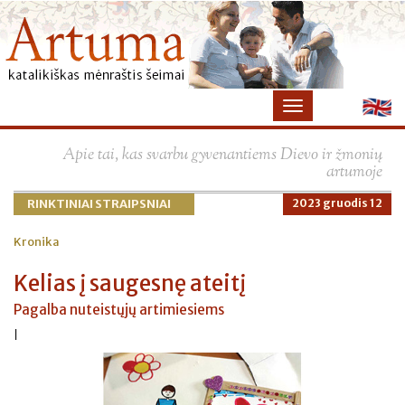
Apie tai, kas svarbu gyvenantiems Dievo ir žmonių
artumoje
RINKTINIAI STRAIPSNIAI
2023 gruodis 12
Kronika
Kelias į saugesnę ateitį
Pagalba nuteistųjų artimiesiems
|