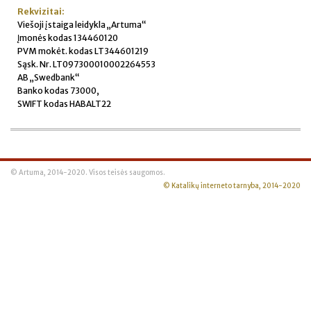
Rekvizitai:
Viešoji įstaiga leidykla „Artuma“
Įmonės kodas 134460120
PVM mokėt. kodas LT344601219
Sąsk. Nr. LT097300010002264553
AB „Swedbank“
Banko kodas 73000,
SWIFT kodas HABALT22
© Artuma, 2014-2020. Visos teisės saugomos.
© Katalikų interneto tarnyba, 2014-2020