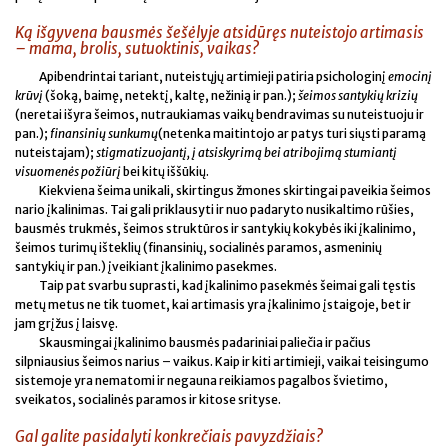
Ką išgyvena bausmės šešėlyje atsidūręs nuteistojo artimasis
– mama, brolis, sutuoktinis, vaikas?
Apibendrintai tariant, nuteistųjų artimieji patiria psichologinį
emocinį
krūvį
(šoką, baimę, netektį, kaltę, nežinią ir pan.);
šeimos santykių krizių
(neretai išyra šeimos, nutraukiamas vaikų bendravimas su nuteistuoju ir
pan.);
finansinių sunkumų
(netenka maitintojo ar patys turi siųsti paramą
nuteistajam);
stigmatizuojantį, į atsiskyrimą bei atribojimą stumiantį
visuomenės požiūrį
bei kitų iššūkių.
Kiekviena šeima unikali, skirtingus žmones skirtingai paveikia šeimos
nario įkalinimas. Tai gali priklausyti ir nuo padaryto nusikaltimo rūšies,
bausmės trukmės, šeimos struktūros ir santykių kokybės iki įkalinimo,
šeimos turimų išteklių (finansinių, socialinės paramos, asmeninių
santykių ir pan.) įveikiant įkalinimo pasekmes.
Taip pat svarbu suprasti, kad įkalinimo pasekmės šeimai gali tęstis
metų metus ne tik tuomet, kai artimasis yra įkalinimo įstaigoje, bet ir
jam grįžus į laisvę.
Skausmingai įkalinimo bausmės padariniai paliečia ir pačius
silpniausius šeimos narius – vaikus. Kaip ir kiti artimieji, vaikai teisingumo
sistemoje yra nematomi ir negauna reikiamos pagalbos švietimo,
sveikatos, socialinės paramos ir kitose srityse.
Gal galite pasidalyti konkrečiais pavyzdžiais?