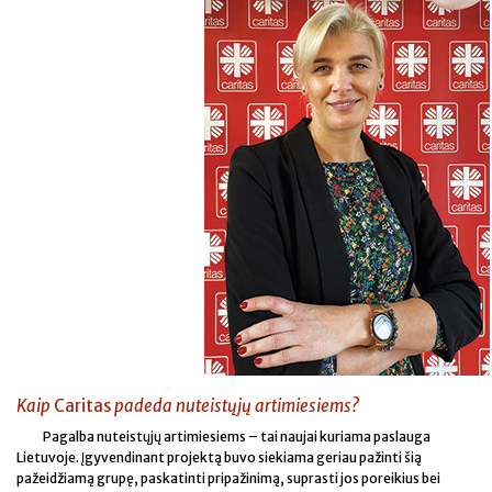
Kaip
Caritas
padeda nuteistųjų artimiesiems?
Pagalba nuteistųjų artimiesiems – tai naujai kuriama paslauga
Lietuvoje. Įgyvendinant projektą buvo siekiama geriau pažinti šią
pažeidžiamą grupę, paskatinti pripažinimą, suprasti jos poreikius bei