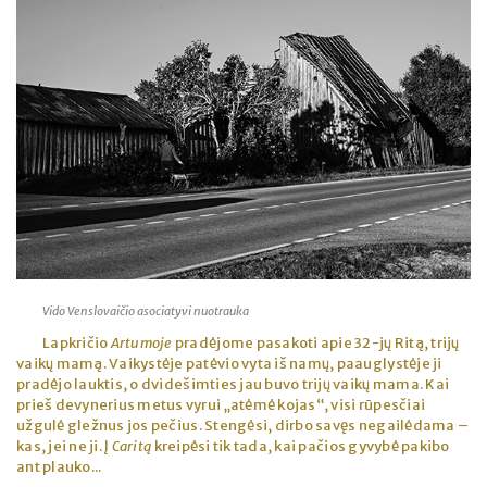
Vido Venslovaičio asociatyvi nuotrauka
Lapkričio
Artumoje
pradėjome pasakoti apie 32-jų Ritą, trijų
vaikų mamą. Vaikystėje patėvio vyta iš namų, paauglystėje ji
pradėjo lauktis, o dvidešimties jau buvo trijų vaikų mama. Kai
prieš devynerius metus vyrui „atėmė kojas“, visi rūpesčiai
užgulė gležnus jos pečius. Stengėsi, dirbo savęs negailėdama –
kas, jei ne ji. Į
Caritą
kreipėsi tik tada, kai pačios gyvybė pakibo
ant plauko...