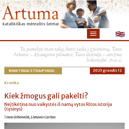
×
Tu parodysi man taką, kuris veda į gyvenimą. Tavo
Artume – džiaugsmo pilnatvė, Tavo dešinėje – amžina
linksmybė.
(Ps 16, 11)
RINKTINIAI STRAIPSNIAI
2025 gruodis 12
Kronika
Kiek žmogus gali pakelti?
Neįtikėtina nuo vaikystės iš namų vytos Ritos istorija
(tęsinys)
| Ieva Urbonaitė, Lietuvos Caritas