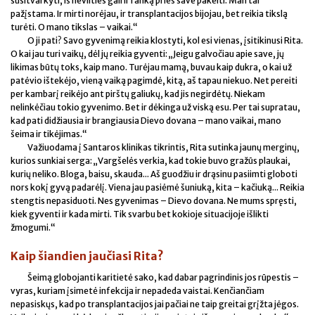
susitvarkyti, iš nevilties gali ir ranką prieš save pakelti. Man tai
pažįstama. Ir mirti norėjau, ir transplantacijos bijojau, bet reikia tikslą
turėti. O mano tikslas – vaikai.“
O ji pati? Savo gyvenimą reikia klostyti, kol esi vienas, įsitikinusi Rita.
O kai jau turi vaikų, dėl jų reikia gyventi: „Jeigu galvočiau apie save, jų
likimas būtų toks, kaip mano. Turėjau mamą, buvau kaip dukra, o kai už
patėvio ištekėjo, vieną vaiką pagimdė, kitą, aš tapau niekuo. Net pereiti
per kambarį reikėjo ant pirštų galiukų, kad jis negirdėtų. Niekam
nelinkėčiau tokio gyvenimo. Bet ir dėkinga už viską esu. Per tai supratau,
kad pati didžiausia ir brangiausia Dievo dovana – mano vaikai, mano
šeima ir tikėjimas.“
Važiuodama į Santaros klinikas tikrintis, Rita sutinka jaunų merginų,
kurios sunkiai serga: „Vargšelės verkia, kad tokie buvo gražūs plaukai,
kurių neliko. Bloga, baisu, skauda... Aš guodžiu ir drąsinu pasiimti globoti
nors kokį gyvą padarėlį. Viena jau pasiėmė šuniuką, kita – kačiuką... Reikia
stengtis nepasiduoti. Nes gyvenimas – Dievo dovana. Ne mums spręsti,
kiek gyventi ir kada mirti. Tik svarbu bet kokioje situacijoje išlikti
žmogumi.“
Kaip šiandien jaučiasi Rita?
Šeimą globojanti karitietė sako, kad dabar pagrindinis jos rūpestis –
vyras, kuriam įsimetė infekcija ir nepadeda vaistai. Kenčiančiam
nepasiskųs, kad po transplantacijos jai pačiai ne taip greitai grįžta jėgos.