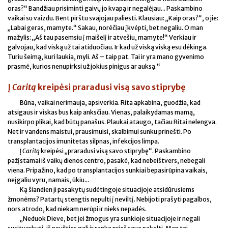
oras?“ Bandžiau prisiminti gaivų jo kvapą ir negalėjau... Paskambino
vaikai su vaizdu. Bent pirštu svajojau paliesti. Klausiau: „Kaip oras?“, o jie:
„Labai geras, mamyte.“ Sakau, norėčiau įkvėpti, bet negaliu. O man
mažylis: „Aš tau pasemsiu į maišelį ir atvešiu, mamyte!“ Verkiau ir
galvojau, kad viską už tai atiduočiau. Ir kad už viską viską esu dėkinga.
Turiu šeimą, kuri laukia, myli. Aš – taip pat. Tai ir yra mano gyvenimo
prasmė, kurios nenupirksi už jokius pinigus ar auksą.“
Į
Caritą
kreipėsi praradusi visą savo stiprybę
Būna, vaikai nerimauja, apsiverkia. Rita apkabina, guodžia, kad
atsigaus ir viskas bus kaip anksčiau. Vienas, palaikydamas mamą,
nusikirpo plikai, kad būtų panašus. Plaukai ataugo, tačiau Ritai nelengva.
Net ir vandens maistui, prausimuisi, skalbimui sunku prinešti. Po
transplantacijos imunitetas silpnas, infekcijos limpa.
Į
Caritą
kreipėsi „praradusi visą savo stiprybę“. Paskambino
pažįstamai iš vaikų dienos centro, pasakė, kad nebeištvers, nebegali
viena. Pripažino, kad po transplantacijos sunkiai bepasirūpina vaikais,
neįgaliu vyru, namais, ūkiu...
Ką šiandien ji pasakytų sudėtingoje situacijoje atsidūrusiems
žmonėms? Patartų stengtis nepulti į neviltį. Nebijoti prašyti pagalbos,
nors atrodo, kad niekam nerūpi ir nieks nepadės.
„Neduok Dieve, bet jei žmogus yra sunkioje situacijoje ir negali