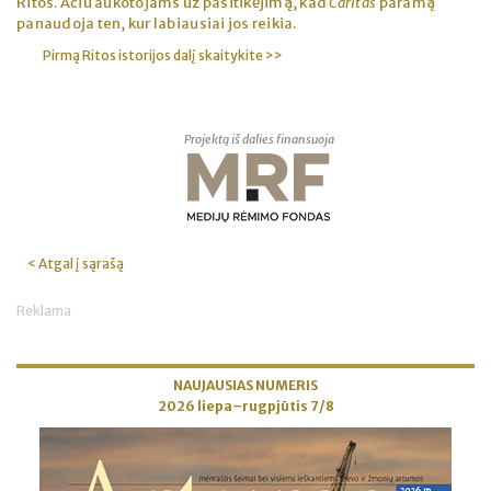
Ritos. Ačiū aukotojams už pasitikėjimą, kad
Caritas
paramą
panaudoja ten, kur labiausiai jos reikia.
Pirmą Ritos istorijos dalį skaitykite >>
Projektą iš dalies finansuoja
< Atgal į sąrašą
Reklama
NAUJAUSIAS NUMERIS
2026 liepa–rugpjūtis 7/8