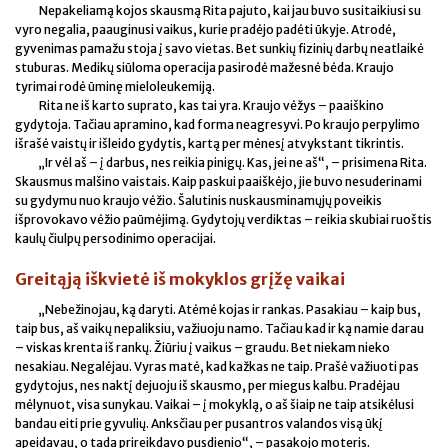
Nepakeliamą kojos skausmą Rita pajuto, kai jau buvo susitaikiusi su
vyro negalia, paauginusi vaikus, kurie pradėjo padėti ūkyje. Atrodė,
gyvenimas pamažu stoja į savo vietas. Bet sunkių fizinių darbų neatlaikė
stuburas. Medikų siūloma operacija pasirodė mažesnė bėda. Kraujo
tyrimai rodė ūminę mieloleukemiją.
Rita ne iš karto suprato, kas tai yra. Kraujo vėžys – paaiškino
gydytoja. Tačiau apramino, kad forma neagresyvi. Po kraujo perpylimo
išrašė vaistų ir išleido gydytis, kartą per mėnesį atvykstant tikrintis.
„Ir vėl aš – į darbus, nes reikia pinigų. Kas, jei ne aš“, – prisimena Rita.
Skausmus malšino vaistais. Kaip paskui paaiškėjo, jie buvo nesuderinami
su gydymu nuo kraujo vėžio. Šalutinis nuskausminamųjų poveikis
išprovokavo vėžio paūmėjimą. Gydytojų verdiktas – reikia skubiai ruoštis
kaulų čiulpų persodinimo operacijai.
Greitąją iškvietė iš mokyklos grįžę vaikai
„Nebežinojau, ką daryti. Atėmė kojas ir rankas. Pasakiau – kaip bus,
taip bus, aš vaikų nepaliksiu, važiuoju namo. Tačiau kad ir ką namie darau
– viskas krenta iš rankų. Žiūriu į vaikus – graudu. Bet niekam nieko
nesakiau. Negalėjau. Vyras matė, kad kažkas ne taip. Prašė važiuoti pas
gydytojus, nes naktį dejuoju iš skausmo, per miegus kalbu. Pradėjau
mėlynuot, visa sunykau. Vaikai – į mokyklą, o aš šiaip ne taip atsikėlusi
bandau eiti prie gyvulių. Anksčiau per pusantros valandos visą ūkį
apeidavau, o tada prireikdavo pusdienio“, – pasakojo moteris.