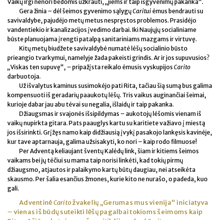
Vaikų irgi nenori bėdomis užkrauti, „jiems ir taip išgyvenimų pakanka“.
Gera žinia – dėl šeimos gyvenimo sąlygų
Caritui
ėmus bendrauti su
savivaldybe, pajudėjo metų metus nespręstos problemos. Prasidėjo
vandentiekio ir kanalizacijos įvedimo darbai. Iki Naujųjų socialiniame
būste planuojama įrengti patalpą sanitariniams mazgams ir virtuvę.
Kitų metų biudžete savivaldybė numatė lėšų socialinio būsto
prieangio tvarkymui, namelyje žada pakeisti grindis. Ar ir jos supuvusios?
„Viskas ten supuvę“, – pripažįsta reikalo ėmusis vyskupijos
Carito
darbuotoja.
Už išvalytus kaminus susimokėjo pati Rita, tačiau šią sumą bus galima
kompensuoti iš geradarių paaukotų lėšų. Tris vaikus auginančiai šeimai,
kurioje dabar jau abu tėvai su negalia, išlaidų ir taip pakanka.
Džiaugsmas ir svajonės išsipildymas – aukotojų lėšomis vienam iš
vaikų nupirkta gitara. Pats paauglys kartu su karitiete važiavo į miestą
jos išsirinkti. Grįžęs namo kaip didžiausią įvykį pasakojo lankęsis kavinėje,
kur tave aptarnauja, galima užsisakyti, ko nori – kaip rodo filmuose!
Per Adventą keliaujant šventų Kalėdų link, šiam ir kitiems šeimos
vaikams bei jų tėčiui su mama taip norisi linkėti, kad tokių pirmų
džiaugsmo, atjautos ir palaikymo kartų būtų daugiau, nei atseikėta
skausmo. Per šalia esančius žmones, kurie kito ne nurašo, o padeda, kuo
gali.
Adventinė
Carito
žvakelių „Gerumas mus vienija“ iniciatyva
– vienas iš būdų suteikti lėšų pagalbai tokioms šeimoms kaip