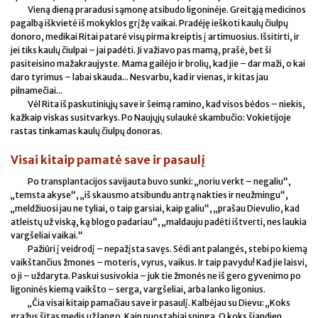
Vieną dieną praradusi sąmonę atsibudo ligoninėje. Greitąją medicinos
pagalbą iškvietė iš mokyklos grįžę vaikai. Pradėję ieškoti kaulų čiulpų
donoro, medikai Ritai patarė visų pirma kreiptis į artimuosius. Išsitirti, ir
jei tiks kaulų čiulpai – jai padėti. Ji važiavo pas mamą, prašė, bet ši
pasiteisino mažakraujyste. Mama gailėjo ir brolių, kad jie – dar maži, o kai
daro tyrimus – labai skauda... Nesvarbu, kad ir vienas, ir kitas jau
pilnamečiai...
Vėl Rita iš paskutiniųjų save ir šeimą ramino, kad visos bėdos – niekis,
kažkaip viskas susitvarkys. Po Naujųjų sulaukė skambučio: Vokietijoje
rastas tinkamas kaulų čiulpų donoras.
Visai kitaip pamatė save ir pasaulį
Po transplantacijos savijauta buvo sunki: „noriu verkt – negaliu“,
„temsta akyse“, „iš skausmo atsibundu antrą nakties ir neužmingu“,
„meldžiuosi jau ne tyliai, o taip garsiai, kaip galiu“, „prašau Dievulio, kad
atleistų už viską, ką blogo padariau“, „maldauju padėti ištverti, nes laukia
vargšeliai vaikai.“
Pažiūri į veidrodį – nepažįsta savęs. Sėdi ant palangės, stebi po kiemą
vaikštančius žmones – moteris, vyrus, vaikus. Ir taip pavydu! Kad jie laisvi,
o ji – uždaryta. Paskui susivokia – juk tie žmonės ne iš gero gyvenimo po
ligoninės kiemą vaikšto – serga, vargšeliai, arba lanko ligonius.
„Čia visai kitaip pamačiau save ir pasaulį. Kalbėjau su Dievu: „Koks
gražus šitas medis už lango. Kaip nuostabiai sninga. O koks šiandien