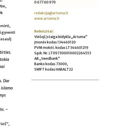
0 677 60 970
ybe,
ik
redakcija@artuma.lt
www.artuma.lt
mirti,
Rekvizitai:
ri gyventi
Viešoji įstaiga leidykla „Artuma“
 pasaulį
Įmonės kodas 134460120
PVM mokėt. kodas LT344601219
irties.
Sąsk. Nr. LT097300010002264553
AB „Swedbank“
itokia
Banko kodas 73000,
mai
SWIFT kodas HABALT22
s. Dar
, islamo
inys
ėn. –
rieš“,