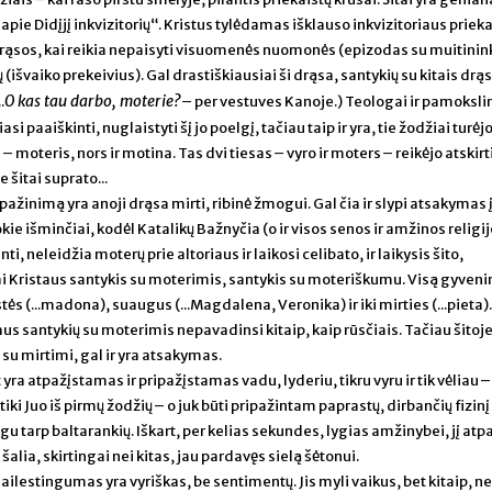
ie Didįjį inkvizitorių“. Kristus tylėdamas išklauso inkvizitoriaus prieka
i drąsos, kai reikia nepaisyti visuomenės nuomonės (epizodas su muitinin
(išvaiko prekeivius). Gal drastiškiausiai ši drąsa, santykių su kitais drą
O kas tau darbo, moterie?
.
– per vestuves Kanoje.) Teologai ir pamokslin
si paaiškinti, nuglaistyti šį jo poelgį, tačiau taip ir yra, tie žodžiai turėjo
– moteris, nors ir motina. Tas dvi tiesas – vyro ir moters – reikėjo atskirti,
e šitai suprato...
pažinimą yra anoji drąsa mirti, ribinė žmogui. Gal čia ir slypi atsakymas į
kie išminčiai, kodėl Katalikų Bažnyčia (o ir visos senos ir amžinos religij
 neleidžia moterų prie altoriaus ir laikosi celibato, ir laikysis šito,
ai Kristaus santykis su moterimis, santykis su moteriškumu. Visą gyveni
 (...madona), suaugus (...Magdalena, Veronika) ir iki mirties (...pieta)
aus santykių su moterimis nepavadinsi kitaip, kaip rūsčiais. Tačiau šitoj
į su mirtimi, gal ir yra atsakymas.
 yra atpažįstamas ir pripažįstamas vadu, lyderiu, tikru vyru ir tik vėliau –
ki Juo iš pirmų žodžių – o juk būti pripažintam paprastų, dirbančių fizin
 tarp baltarankių. Iškart, per kelias sekundes, lygias amžinybei, jį atpa
 šalia, skirtingai nei kitas, jau pardavęs sielą šėtonui.
gailestingumas yra vyriškas, be sentimentų. Jis myli vaikus, bet kitaip, ne