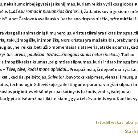
, nekaltumo ir bejėgystės įsikūnijimas, kuriam reikia vyriškos globos. K
aš esu romus ir nuolankios širdies
lis (...
...), žadantis suvargusioms mū
nis“, anot Česlovo Kavaliausko. Bet be ano drąsos rūsčio, ryžto mirčiai ši
 visagalis animacinių filmų herojus. Kristus tikrai yra tikras žmogus, ti
rkų, tokių žmogiškų ir žmoniškų. Nors Kristus yra mažakalbis, prabylantis
daugiau, nei reikia, bet lūžio momentais Jis atsiveria, atskleisdamas, kad
rys turi urvus, paukščiai lizdus
Žmogaus sūnus neturi nieko
...
...). Tačiau
 šis žmogiškasis tikrumas, prigimties silpnumas, kuris ir daro žmogų ž
Tėve, tėve, kodėl mane apleidai
us –
... Prisipažinsiu, ši dejonė man yra tai,
Salvator
ikėti, kad Jis, gelbėtojas,
, buvo toks kaip mes, vienas iš mūsų. Be
botas, technologinė dieviškojo gailestingumo parama vargšei silpnai žm
škosios prigimties viršūnė yra paskutinysis Jo žodis, žodis, išdejuotas
au įgyta teisė amžinai likti teisiam, įgyta teisė vadintis vyru. Kančios vy
Ir todėl viskas labai 
Štai Ji