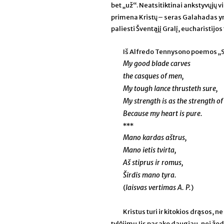
bet „už“. Neatsitiktinai ankstyvųjų 
primena Kristų – seras Galahadas yra
paliesti Šventąjį Gralį, eucharistijos
Iš Alfredo Tennysono poemos „S
My good blade carves
the casques of men,
My tough lance thrusteth su
My strength is as the strength of
Because my heart is pure.
***
Mano kardas aštrus,
Mano ietis tvirta,
Aš stiprus ir romus,
Širdis mano tyra.
laisvas vertimas A. P.
(
)
Kristus turi ir kitokios drąsos, ne 
tylėjimu Jis pasako daugiau, nei žodži