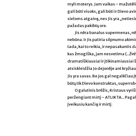
myli moterys. Jam vaikas – mažutėlis
gali būti visoks, gali būti ir Dievo avinė
sieloms atgaivą, nes Jis yra „netiesi
pažadas pakibtų ore.
Jis nėra banalus supermenas, nėra
nebūna. Ir Jis patiria silpnumo akimi
tada, kai to reikia, ir nepasakantis 
žvė
kas žmogiška, jam nesvetima (...
dramatiškiausiai ir įtikinamiausiai
atsiskleidžia Jo dejonėje ant kryžia
Jis yra savas. Be jos gal negalėčiau įt
būtų tik Dievo konstruktas, superro
O galutinis brėžis, Kristaus vyri
peržengiant mirtį – ATLIKTA... Pagali
įveikusiu kančią ir mirtį.