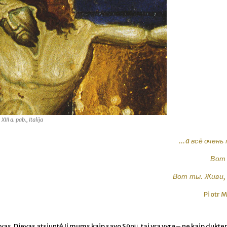
II a. pab., Italija
...a всё очень
Вот 
Вот ты. Живи, 
Piotr 
avas. Dievas atsiuntė Jį mums kaip savo Sūnų, tai yra vyrą – ne kaip dukter