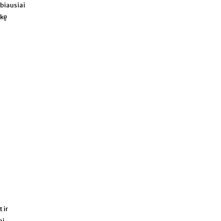
biausiai
ykę
t ir
ai