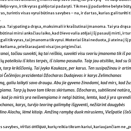
ikėjo vyro, ir tik vyras galėjo tai padaryti. Tik mes jį padarėme belyte būt
, turintis visas vyrui būtinas savybes – na, ir dar tas, kurias gali turėti t
.
sa. Tai ypatinga drąsa, maksimali ir kraštutinai įmanoma. Tai yra drąsa 
ūtinai mirsi anksčiau laiko, kad Dievo valia atėjai į šį pasaulį mirti, ir tu
i gali tik vyras, tai įmanoma tik vyrui. Moteriai šitai neduota, ji ateina į šį
akeliama, prieštaraujanti visai jos prigimčiai.
nai, tačiau suvokti, ką tai reiškia, suvokti visu svoriu įmanoma tik iš pat
ų pateiksiu iš kitos terpės, iš islamo pasaulio. Taip jau atsitiko, kad su š
a, tarp krikščionių. Tai įvyko Kaukaze, per karus. Ten susipažinau ir arti
Tai Čečėnijos prezidentai Džocharas Dudajevas ir karys Zelimchanas
aną, galiu laikyti savo draugu. Abu jie gyveno žinodami, kad mirs, kad žu
ngiama. Tarp jų buvo tam tikras skirtumas. Džocharas, subtilesnė natūra
 kad jo mirtis yra neišvengiama ir netgi būtina, lemta, kad ji yra sprend
imchanas, karys, turėjo teorinę galimybę išgyventi, nežiūrint daugybės
adino Alachu, lėmė kitaip. Amžiną ramybę duok mirusiems, Viešpatie (čeč
virtus antīqua
nes savybes,
, kurių reikia tikram kariui, kariaujančiam ne „p