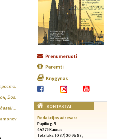
Prenumeruoti
Paremti
Knygynas
 просто.
он, Бог.
KONTAKTAI
давай...
Redakcijos adresas:
Mamonov
Papilio g. 5
44275 Kaunas
Tel./faks. (0 37) 20 96 83,
į,