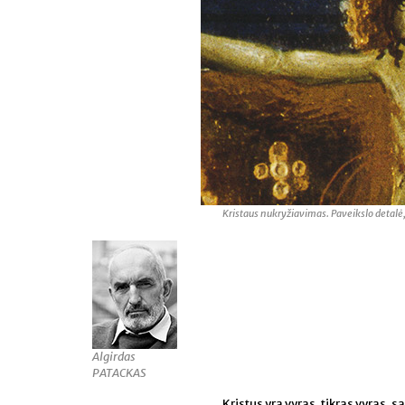
Kristaus nukryžiavimas. Paveikslo detalė, XI
Algirdas
PATACKAS
Kristus yra vyras, tikras vyras, s