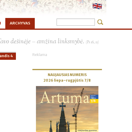
I
ARCHYVAS
×
Tavo dešinėje – amžina linksmybė.
(Ps 16, 11)
Reklama
andis 4
NAUJAUSIAS NUMERIS
2026 liepa–rugpjūtis 7/8