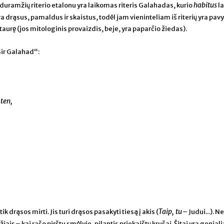
habitus
viduramžių riterio etalonu yra laikomas riteris Galahadas, kurio
la
 drąsus, pamaldus ir skaistus, todėl jam vieninteliam iš riterių yra pav
 taurę (jos mitologinis provaizdis, beje, yra paparčio žiedas).
ir Galahad“:
re,
 ten,
Taip, tu
tik drąsos mirti. Jis turi drąsos pasakyti tiesą į akis (
– Judui...). Ne
ais – kai rašo pirštu smėlyje, pilantis priekaištų krušai. Šitai yra geniali