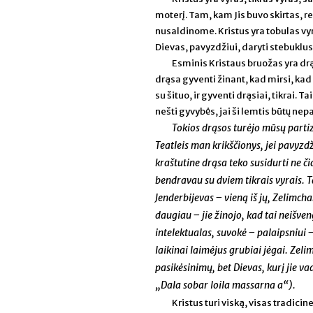
moterį. Tam, kam Jis buvo skirtas, re
nusaldinome. Kristus yra tobulas vyras
Dievas, pavyzdžiui, daryti stebuklus
Esminis Kristaus bruožas yra drą
drąsa gyventi žinant, kad mirsi, kad b
su šituo, ir gyventi drąsiai, tikrai. Ta
nešti gyvybės, jai ši lemtis būtų nep
Tokios drąsos turėjo mūsų partiza
Teatleis man krikščionys, jei pavyzdži
kraštutine drąsa teko susidurti ne či
bendravau su dviem tikrais vyrais. 
Jenderbijevas – vieną iš jų, Zelimch
daugiau – jie žinojo, kad tai neišve
intelektualas, suvokė – palaipsniui –
laikinai laimėjus grubiai jėgai. Zel
pasikėsinimų, bet Dievas, kurį jie v
„Dala sobar loila massarna a“).
Kristus turi viską, visas tradici