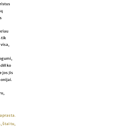
ristus
sų
s
kriau
 tik
 visa,
mogumi,
 dėl ko
 jos Jis
onijai.
ru,
paprasta.
s, štai tu,