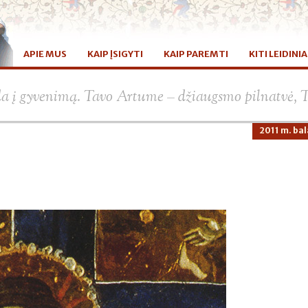
APIE MUS
KAIP ĮSIGYTI
KAIP PAREMTI
KITI LEIDINIA
da į gyvenimą. Tavo Artume – džiaugsmo pilnatvė, 
2011 m. bal