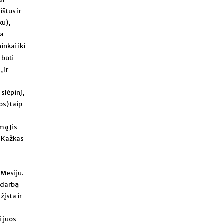
ištus ir
ku),
sa
inkai iki
 būti
 ir
 slėpinį,
os) taip
mą Jis
. Kažkas
e
 Mesiju.
į darbą
žįsta ir
i juos