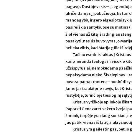
pagavęs Dostojevskis – „Legendoje ap
tik išeidamas jį pabučiuoja. Jis tur
mandagybių ir gero elgesio taisyklių 
pasireiškia santykiuose su motina (..
šiol vienas už kitą išradingiau stengia
pasakyti, nes Jis buvo vyras, o Marija 
belieka viltis, kad Marija giliai širdyj
Tačiau esminis raktas į Kristaus 
kurio neranda teologai ir visokie kito
užsispyrusiai, nemokėdama paaiškinti,
nepaisydama nieko. Šis slėpinys – t
buvo supamas moterų – nuo kūdikystės
Jame jas traukė prie savęs, bet Krist
rūstybėje, turinčioje tiesioginį sąlyt
Kristus vyriškoje aplinkoje iškart
Paprasti Genezareto ežero žvejai pati
žmonių terpėje yra daug sunkiau, negu
juo patiki vienas iš latrų, nukryžiuotų
Kristus yra gailestingas, bet Jo 