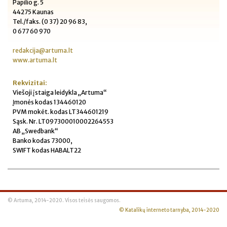
Papilio g. 5
44275 Kaunas
Tel./faks. (0 37) 20 96 83,
0 677 60 970
redakcija@artuma.lt
www.artuma.lt
Rekvizitai:
Viešoji įstaiga leidykla „Artuma“
Įmonės kodas 134460120
PVM mokėt. kodas LT344601219
Sąsk. Nr. LT097300010002264553
AB „Swedbank“
Banko kodas 73000,
SWIFT kodas HABALT22
© Artuma, 2014-2020. Visos teisės saugomos.
© Katalikų interneto tarnyba, 2014-2020