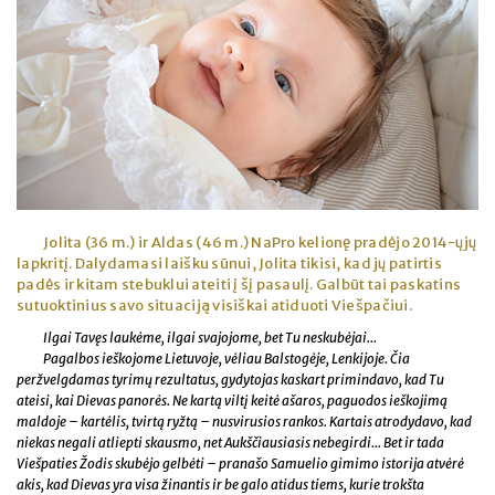
Jolita (36 m.) ir Aldas (46 m.) NaPro kelionę pradėjo 2014-ųjų
lapkritį. Dalydamasi laišku sūnui, Jolita tikisi, kad jų patirtis
padės ir kitam stebuklui ateiti į šį pasaulį. Galbūt tai paskatins
sutuoktinius savo situaciją visiškai atiduoti Viešpačiui.
Ilgai Tavęs laukėme, ilgai svajojome, bet Tu neskubėjai...
Pagalbos ieškojome Lietuvoje, vėliau Balstogėje, Lenkijoje. Čia
peržvelgdamas tyrimų rezultatus, gydytojas kaskart primindavo, kad Tu
ateisi, kai Dievas panorės. Ne kartą viltį keitė ašaros, paguodos ieškojimą
maldoje – kartėlis, tvirtą ryžtą – nusvirusios rankos. Kartais atrodydavo, kad
niekas negali atliepti skausmo, net Aukščiausiasis nebegirdi... Bet ir tada
Viešpaties Žodis skubėjo gelbėti – pranašo Samuelio gimimo istorija atvėrė
akis, kad Dievas yra visa žinantis ir be galo atidus tiems, kurie trokšta