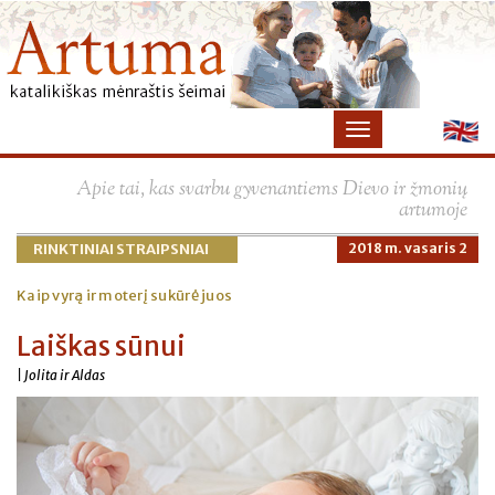
×
Apie tai, kas svarbu gyvenantiems Dievo ir žmonių
artumoje
RINKTINIAI STRAIPSNIAI
2018 m. vasaris 2
Kaip vyrą ir moterį sukūrė juos
Laiškas sūnui
| Jolita ir Aldas