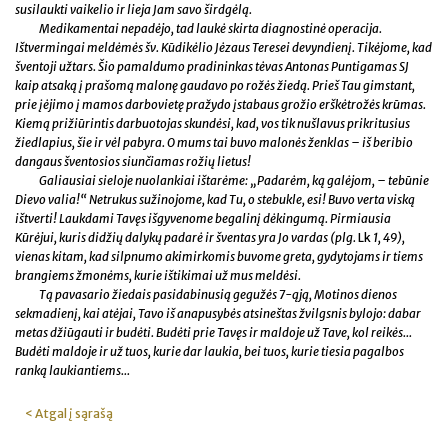
susilaukti vaikelio ir lieja Jam savo širdgėlą.
Medikamentai nepadėjo, tad laukė skirta diagnostinė operacija.
Ištvermingai meldėmės šv. Kūdikėlio Jėzaus Teresei devyndienį. Tikėjome, kad
šventoji užtars. Šio pamaldumo pradininkas tėvas Antonas Puntigamas SJ
kaip atsaką į prašomą malonę gaudavo po rožės žiedą. Prieš Tau gimstant,
prie įėjimo į mamos darbovietę pražydo įstabaus grožio erškėtrožės krūmas.
Kiemą prižiūrintis darbuotojas skundėsi, kad, vos tik nušlavus prikritusius
žiedlapius, šie ir vėl pabyra. O mums tai buvo malonės ženklas – iš beribio
dangaus šventosios siunčiamas rožių lietus!
Galiausiai sieloje nuolankiai ištarėme: „Padarėm, ką galėjom, – tebūnie
Dievo valia!“ Netrukus sužinojome, kad Tu, o stebukle, esi! Buvo verta viską
ištverti! Laukdami Tavęs išgyvenome begalinį dėkingumą. Pirmiausia
Kūrėjui, kuris didžių dalykų padarė ir šventas yra Jo vardas (plg.
Lk
1, 49),
vienas kitam, kad silpnumo akimirkomis buvome greta, gydytojams ir tiems
brangiems žmonėms, kurie ištikimai už mus meldėsi.
Tą pavasario žiedais pasidabinusią gegužės 7-ąją, Motinos dienos
sekmadienį, kai atėjai, Tavo iš anapusybės atsineštas žvilgsnis bylojo: dabar
metas džiūgauti ir budėti. Budėti prie Tavęs ir maldoje už Tave, kol reikės...
Budėti maldoje ir už tuos, kurie dar laukia, bei tuos, kurie tiesia pagalbos
ranką laukiantiems...
< Atgal į sąrašą