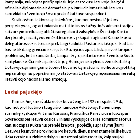
kampanija, nukreipta prieš popiežių ir jo atstovus Lietuvoje, baigėsi
oficialiais diplomatiniais demaršais, po kurių diplomatiniai Lietuvos
santykiai su Šventuoju Sostu praktiškai buvo suspenduoti.
Susiklosčius tokioms aplinkybėms, kuomet nesimatė jokios
perspektyvos, jog artimiausiu metu Lietuvos bažnytinės administracijos
sutvarkymo reikalai gali būti sureguliuoti valstybės ir Šventojo Sosto
derybomis, iniciatyvos ėmėsi Lietuvos vyskupai, raginami Kaune likusio
delegatūros sekretoriaus prel. Luigi Faidutti. Pastarasis tikėjosi, kad taip
bus ne tik daug greičiau išspręstos Bažnyčios apaštališkajai veiklai opios
problemos, bet ir sumažinta įtampa, tvyrojusi Lietuvos ir Šventojo Sosto
santykiuose. Čia reikia pabrėžti, jog Romoje nusivylimas žemu katalikų
Lietuvoje sąmoningumu tuomet buvo ne ką mažesnis, nei lietuvių politikų
nepasitikėjimas popiežiumi ir jo atstovais Lietuvoje, nepaisiusiais nerealių
lietuviškojo nacionalizmo ambicijų.
Ledai pajudėjo
Pirmas žingsnis iš aklavietės buvo žengtas 1925 m. spalio 29 d.,
kuomet prel. Justino Staugaičio namuose Aukštojoje Panemunėje
susirinkę vyskupai Antanas Karosas, Pranciškus Karevičius ir Juozapas
Skvireckas bei lietuviškosios Vilniaus vyskupijos dalies administratorius
kan. Juozapas Kukta nusprendė kreiptis į popiežių su prašymu įkurti
Lietuvos bažnytinę provinciją. Po keturių dienų parengtame laiške buvo
išdėstyta ir susirinkimo dalyvių sutartinai priimta vizija, kaip naujoji