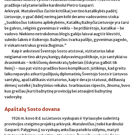
pradžioje rašytame laiške kardinolui Pietro Gasparri.
Arkivysk. Matulevičius čia itin kritiškai įvertino katalikybės padėtį
Lietuvoje, o ypač didelį nerimą jam kėlė deramo vadovavimo stoka:
„Susiklosčius tokioms aplinkybėms, Katalikų Bažnyčia Lietuvoje yra tarsi
be galvos, religinis gyvenimas ir veikla – be prižiūrėtojo, katalikai – be
vadovo. Niekieno netrukdomas blogis galėjo laisvai augti ir klestėti,
suleido šaknis ir išsikerojo. Bažnyčios tvarka pašlijo, gyvenimas pagedo,
ir viskam netrukus gresia žlugimas.“
Kaip ir ankstesni Šventojo Sosto atstovai, vizitatorius labai
neigiamai vertino aktyvų kunigų dalyvavimą politikoje, o jo santykiai su
dvasininkais – krikščionių demokratų lyderiais (išskyrus galbūt tik
Reinį) – nuo pat vizito pradžios buvo komplikuoti. Įsitikinęs, kad greitu
laiku nepavyks atkurti pašlijusių diplomatinių Šventojo Sosto ir Lietuvos
santykių, apaštališkasis vizitatorius, kaip ir dera jo statusui, didžiausią
dėmesį sutelkė į bažnytinius reikalus. Svarbiausias rūpestis, žinoma, buvo
kuo greičiau įkurti bažnytinę provinciją bei atnaujinti bažnytinę
vadovybę.
Apaštalų Sosto dovana
1926 m. kovo 8 d. su Lietuvos vyskupais ir Vyriausybe suderintą
provincijos steigimo projektą arkivysk. Matulevičius įteikė kardinolui
Gasparri. Palyginus jį su vyskupų anksčiau pateiktu siūlymu, matyti