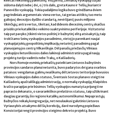
keletas reikšmingų pakeitimų. Visų pirma, Žemaičių vyskupiją čia jau
siūloma dalyti nebe į dvi, o į tris dalis, greta Kauno ir Telšių įkuriant ir
Panevėžio vyskupiją. Tokia padalijimo logika buvo grindžiama dviem
pagrindiniais argumentais: viena vertus, tai geriau atitiktų tuo metu
galiojusį diecezijos dydžio standartą, neviršijantį pusės milijono
tikinčiųjų; antra vertus, tikėtasi, kad didesnis diecezinių centrų skaičius
prisidės prie katalikiško veikimo suaktyvinimo periferijoje. Vizitatoriui
taip pat pavyko įtikinti vietos politinį ir bažnytinį elitą atsisakyti jų taip
trokštamo Seinų vyskupijos pavadinimo, vietoj jo parenkant naujai
vyskupijai jokių geopolitinių implikacijų neturintį pavadinimą pagal
planuojamą jos centrą Vilkaviškyje. Dėl panašių priežasčių Vilniaus
vyskupijos lietuviškosios dalies laikinoji administratūra pagal naują
projektą turėjo vadintis nebe Trakų, o Kaišiadorių.
Nors Romoje esminių priekaištų pateiktam Lietuvos bažnytinės
provincijos sandaros planui neturėta, buvo padarytos dvi gana svarbios
pataisos: vengdamas galimų neaiškumų dėl Lietuvos teritorijoje buvusios
Vilniaus vyskupijos dalies statuso, Šventasis Sostas planavo steigti ne
Kaišiadorių apaštališkąją administraciją, o normalią vyskupiją; Klaipėdos
krašto parapijas prie būsimos Telšių vyskupijos numatyta prijungti ne
paprasto dekanato, o savarankiškos prelatūros statusu, taip užtikrinant
daugiau garantijų šio regiono katalikų autonomiškumui. Nepaprastųjų
Bažnyčios reikalų kongregacija, net nesulaukusi galutinio Lietuvos
Vyriausybės atsakymo dėl šių korekcijų, davė nurodymą popiežiaus
Konsistorijai rengti provincijos steigimo dekreto projektą. Buvo