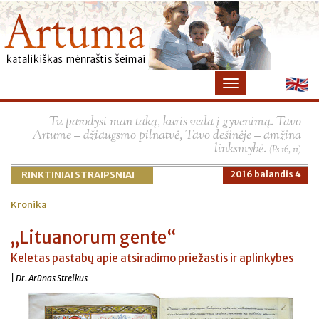
×
Tu parodysi man taką, kuris veda į gyvenimą. Tavo
Artume – džiaugsmo pilnatvė, Tavo dešinėje – amžina
linksmybė.
(Ps 16, 11)
RINKTINIAI STRAIPSNIAI
2016 balandis 4
Kronika
„Lituanorum gente“
Keletas pastabų apie atsiradimo priežastis ir aplinkybes
| Dr. Arūnas Streikus