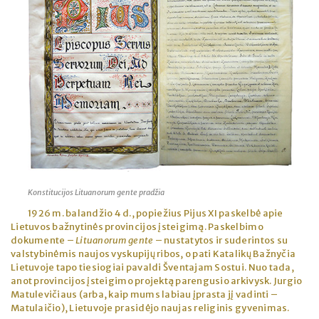
Konstitucijos Lituanorum gente pradžia
1926 m. balandžio 4 d., popiežius Pijus XI paskelbė apie
Lietuvos bažnytinės provincijos įsteigimą. Paskelbimo
dokumente –
Lituanorum gente
– nustatytos ir suderintos su
valstybinėmis naujos vyskupijų ribos, o pati Katalikų Bažnyčia
Lietuvoje tapo tiesiogiai pavaldi Šventajam Sostui. Nuo tada,
anot provincijos įsteigimo projektą parengusio arkivysk. Jurgio
Matulevičiaus (arba, kaip mums labiau įprasta jį vadinti –
Matulaičio), Lietuvoje prasidėjo naujas religinis gyvenimas.