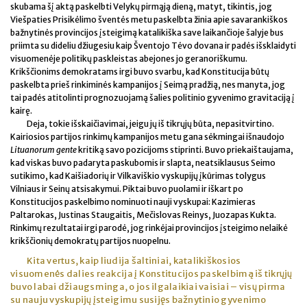
skubama šį aktą paskelbti Velykų pirmąją dieną, matyt, tikintis, jog
Viešpaties Prisikėlimo šventės metu paskelbta žinia apie savarankiškos
bažnytinės provincijos įsteigimą katalikiška save laikančioje šalyje bus
priimta su dideliu džiugesiu kaip Šventojo Tėvo dovana ir padės išsklaidyti
visuomenėje politikų paskleistas abejones jo geranoriškumu.
Krikščionims demokratams irgi buvo svarbu, kad Konstitucija būtų
paskelbta prieš rinkiminės kampanijos į Seimą pradžią, nes manyta, jog
tai padės atitolinti prognozuojamą šalies politinio gyvenimo gravitaciją į
kairę.
Deja, tokie išskaičiavimai, jeigu jų iš tikrųjų būta, nepasitvirtino.
Kairiosios partijos rinkimų kampanijos metu gana sėkmingai išnaudojo
Lituanorum gente
kritiką savo pozicijoms stiprinti. Buvo priekaištaujama,
kad viskas buvo padaryta paskubomis ir slapta, neatsiklausus Seimo
sutikimo, kad Kaišiadorių ir Vilkaviškio vyskupijų įkūrimas tolygus
Vilniaus ir Seinų atsisakymui. Piktai buvo puolami ir iškart po
Konstitucijos paskelbimo nominuoti nauji vyskupai: Kazimieras
Paltarokas, Justinas Staugaitis, Mečislovas Reinys, Juozapas Kukta.
Rinkimų rezultatai irgi parodė, jog rinkėjai provincijos įsteigimo nelaikė
krikščionių demokratų partijos nuopelnu.
Kita vertus, kaip liudija šaltiniai, katalikiškosios
visuomenės dalies reakcija į Konstitucijos paskelbimą iš tikrųjų
buvo labai džiaugsminga, o jos ilgalaikiai vaisiai – visų pirma
su nauju vyskupijų įsteigimu susijęs bažnytinio gyvenimo