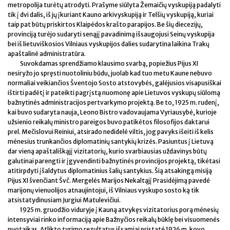
metropolija turėtų atrodyti. Prašyme siūlyta Žemaičių vyskupiją padalyti
tik į dvi dalis, iš jų įkuriant Kauno arkivyskupiją ir Telšių vyskupiją, kuriai
taip pat būtų priskirtos Klaipėdos krašto parapijos. Be šių diecezijų,
provinciją turėjo sudaryti senąjį pavadinimą išsaugojusi Seinų vyskupija
bei iš lietuviškosios Vilniaus vyskupijos dalies sudarytina laikina Trakų
apaštalinė administratūra.
Suvokdamas sprendžiamo klausimo svarbą, popiežius Pijus XI
nesiryžo jo spręsti nuotoliniu būdu, juolab kad tuo metu Kaune nebuvo
normaliai veikiančios Šventojo Sosto atstovybės, galėjusios visapusiškai
ištirti padėtį ir pateikti pagrįstą nuomonę apie Lietuvos vyskupų siūlomą
bažnytinės administracijos pertvarkymo projektą. Be to, 1925 m. rudenį,
kai buvo sudaryta nauja, Leono Bistro vadovaujama Vyriausybė, kurioje
užsienio reikalų ministro pareigos buvo patikėtos filosofijos daktarui
prel. Mečislovui Reiniui, atsirado nedidelė viltis, jog pavyks išeiti iš kelis
mėnesius trunkančios diplomatinių santykių krizės. Pasiuntus į Lietuvą
dar vieną apaštališkąjį vizitatorių, kurio svarbiausias uždavinys būtų
galutinai parengti ir įgyvendinti bažnytinės provincijos projektą, tikėtasi
atitirpdyti įšaldytus diplomatinius šalių santykius. Šią atsakingą misiją
Pijus XI švenčiant Švč. Mergelės Marijos Nekaltąjį Prasidėjimą pavedė
marijonų vienuolijos atnaujintojui, iš Vilniaus vyskupo sosto ką tik
atsistatydinusiam Jurgiui Matulevičiui.
1925 m. gruodžio viduryje į Kauną atvykęs vizitatorius porą mėnesių
intensyviai rinko informaciją apie Bažnyčios reikalų būklę bei visuomenės
nuotaikas. Atlikto tyrimo rezultatus išsamiai pristatė 1926 m. kovo