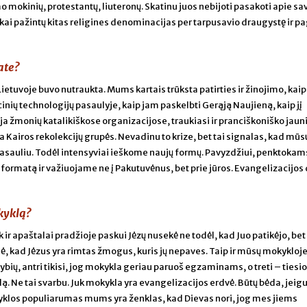
mo mokinių, protestantų, liuteronų. Skatinu juos nebijoti pasakoti apie sa
aikai pažintų kitas religines denominacijas per tarpusavio draugystę ir p
ate?
ietuvoje buvo nutraukta. Mums kartais trūksta patirties ir žinojimo, kaip
nių technologijų pasaulyje, kaip jam paskelbti Gerąją Naujieną, kaip jį
ėja žmonių katalikiškose organizacijose, traukiasi ir pranciškoniško jau
Kairos rekolekcijų grupės. Nevadinu to krize, bet tai signalas, kad mūs
asauliu. Todėl intensyviai ieškome naujų formų. Pavyzdžiui, penktokams
ormatą ir važiuojame ne į Pakutuvėnus, bet prie jūros. Evangelizacijos 
kyklą?
 ir apaštalai pradžioje paskui Jėzų nusekė ne todėl, kad Juo patikėjo, bet
, kad Jėzus yra rimtas žmogus, kuris jų nepaves. Taip ir mūsų mokykloje:
tybių, antri tikisi, jog mokykla geriau paruoš egzaminams, o treti – tiesi
ą. Ne tai svarbu. Juk mokykla yra evangelizacijos erdvė. Būtų bėda, jeig
klos populiarumas mums yra ženklas, kad Dievas nori, jog mes jiems