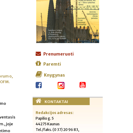
Prenumeruoti
Paremti
Knygynas
 orumo,
 OFM.
KONTAKTAI
dymo
Redakcijos adresas:
šventasis
Papilio g. 5
m., joje
44275 Kaunas
Tel./faks. (0 37) 20 96 83,
ietimo