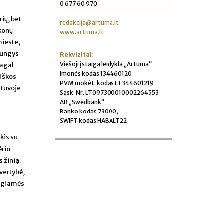
0 677 60 970
rių, bet
redakcija@artuma.lt
škonų
www.artuma.lt
mieste,
Kungys
Rekvizitai:
Viešoji įstaiga leidykla „Artuma“
Pagal
Įmonės kodas 134460120
kiškos
PVM mokėt. kodas LT344601219
etuvoje
Sąsk. Nr. LT097300010002264553
AB „Swedbank“
Banko kodas 73000,
SWIFT kodas HABALT22
kis su
ėrio
 žinią.
vertybė,
tengiamės