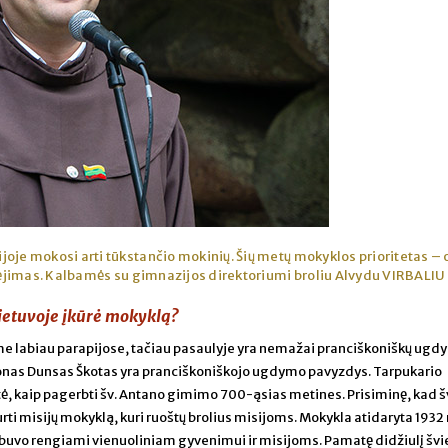
oje mokosi arti tūkstančio mokinių. Šių metų mokyklos prioritetas –
ėjimas. Kalbamės su gimnazijos direktoriumi broliu Alvydu VIRBALIU
Lietuvoje įkūrė mokyklą?
e labiau parapijose, tačiau pasaulyje yra nemažai pranciškoniškų ug
Jonas Dunsas Škotas yra pranciškoniškojo ugdymo pavyzdys. Tarpukario
stė, kaip pagerbti šv. Antano gimimo 700-ąsias metines. Prisiminę, kad 
i misijų mokyklą, kuri ruoštų brolius misijoms. Mokykla atidaryta 1932 
 buvo rengiami vienuoliniam gyvenimui ir misijoms. Pamatę didžiulį šv