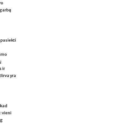
vo
agarbą
 pasiekti
nimo
ų
 ir
dirva yra
 kad
 vieni
og
u