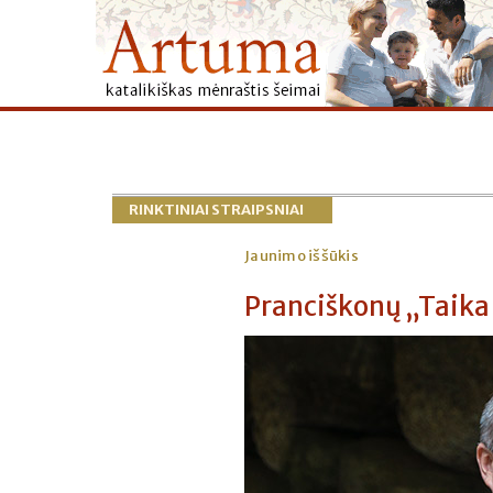
RINKTINIAI STRAIPSNIAI
Jaunimo iššūkis
Pranciškonų „Taika