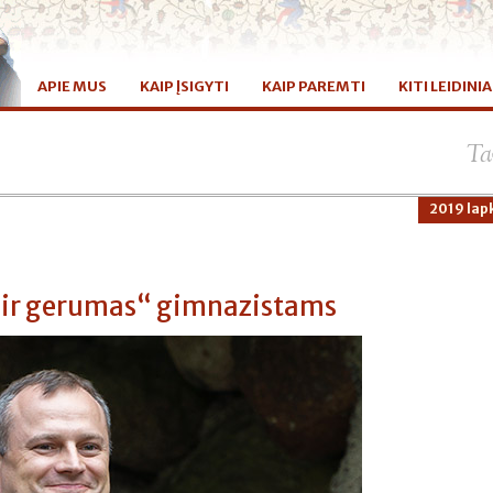
APIE MUS
KAIP ĮSIGYTI
KAIP PAREMTI
KITI LEIDINIA
Ta
2019 lapk
 ir gerumas“ gimnazistams