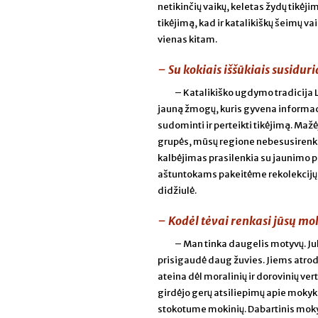
netikinčių vaikų, keletas žydų tikėji
tikėjimą, kad ir katalikiškų šeimų v
vienas kitam.
– Su kokiais iššūkiais susiduri
– Katalikiško ugdymo tradicija L
jauną žmogų, kuris gyvena informaci
sudominti ir perteikti tikėjimą. Maž
grupės, mūsų regione nebesusirenka 
kalbėjimas prasilenkia su jaunimo p
aštuntokams pakeitėme rekolekcijų f
didžiulė.
– Kodėl tėvai renkasi jūsų mo
– Man tinka daugelis motyvų. Juk
prisigaudė daug žuvies. Jiems atrodė
ateina dėl moralinių ir dorovinių ver
girdėjo gerų atsiliepimų apie mokykl
stokotume mokinių. Dabartinis moky