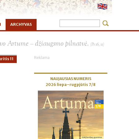
I
ARCHYVAS
×
vo Artume – džiaugsmo pilnatvė.
(Ps 16, 11)
Reklama
ritis 11
NAUJAUSIAS NUMERIS
2026 liepa–rugpjūtis 7/8