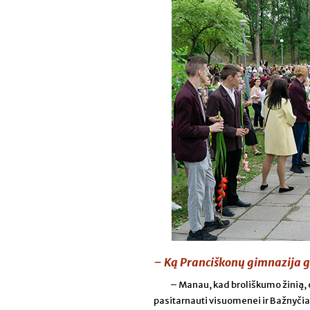
– Ką Pranciškonų gimnazija ga
– Manau, kad broliškumo žinią, 
pasitarnauti visuomenei ir Bažnyčia