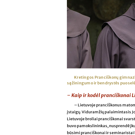
Kretingos Pranciškonų gimnazij
sąžiningumo ir bendrystės puosel
– Kaip ir kodėl pranciškonai 
– Lietuvoje pranciškonus matom
įstaigų. Viduramžių palaimintasis 
Lietuvoje broliai pranciškonai svar
buvo pamokslininkas, nusprendė įkurt
būsimi pranciškonai ir seminaristai