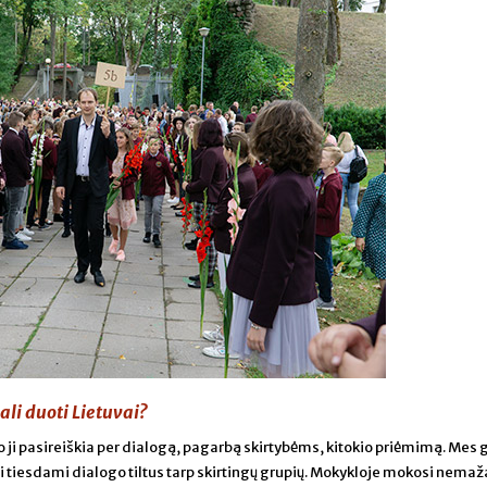
li duoti Lietuvai?
o ji pasireiškia per dialogą, pagarbą skirtybėms, kitokio priėmimą. Mes
i tiesdami dialogo tiltus tarp skirtingų grupių. Mokykloje mokosi nemaž