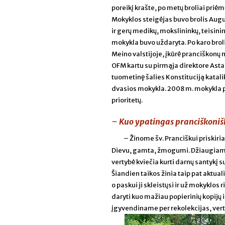
poreikį krašte, po metų broliai priė
Mokyklos steigėjas buvo brolis Augus
ir gerų medikų, mokslininkų, teisinin
mokykla buvo uždaryta. Po karo broli
Meino valstijoje, įkūrė pranciškonų
OFM kartu su pirmąja direktore Asta 
tuometinę šalies Konstituciją katali
dvasios mokykla. 2008 m. mokykla pe
prioritetų.
– Kuo ypatingas pranciškoni
– Žinome šv. Pranciškui priskiri
Dievu, gamta, žmogumi. Džiaugiamės
vertybė kviečia kurti darnų santykį 
Šiandien taikos žinia taip pat aktu
o paskui ji skleistųsi ir už mokyklos
daryti kuo mažiau popierinių kopijų i
įgyvendiname per rekolekcijas, ver