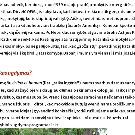
mė pasauliečių berniukų, o nuo 1939 m. joje pradėjo mokytis ir mergaitės.
tinas Dirvelė OFM. Jis sakydavo, kad Lietuvai reikia ne tik gerų misionie
kų, mokytojų, kurie stiprintų valstybę. Aišku, sovietiniais metais pranci
ai kartu su kitais lietuviais traukėsi į Šiaurės Ameriką ir Kenebankporto 
 mokyklą išeivių vaikams. Po Nepriklausomybės atgavimo brolis Astijus 
Radikiene siekė, kad Kretingoje atsirastų pirmoji katalikiška mokykla. 
kiškos mokyklos negalėjo kurtis, tad, kad „apžaistų“, pavadino ją katali
rėjo į visišką brolių atsakomybę. Dabar ji mums yra vienas iš misijos Li
škas ugdymas?
Pax et bonum
amą šūkį:
(liet. „taika ir gėris“). Mums svarbus darnus santy
, kad Bažnyčioje vis daugiau dėmesio skiriama ekologijai. Taikos ir g
su viskuo, kas mus supa. Šv. Pranciškus ėjo pas saracėnus nešdamas taikos
ali. Mano užduotis – dirbti, kad mokykloje būtų įgyvendinama broliškumo 
 ribų. Svarbu idėjas įgyvendinti konkrečiai, todėl rūšiuojame atliekas, s
r pan. Kurti darnų santykį su Dievu ir aplinka – visų mūsų užduotis, tai
tybinio ugdymo programas ir kt.