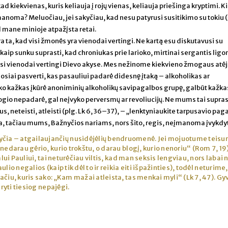
d kiekvienas, kuris keliauja į rojų vienas, keliauja priešinga kryptimi. K
 įmanoma? Meluočiau, jei sakyčiau, kad nesu patyrusi susitikimo su tokiu 
mane minioje atpažįsta retai.
a ta, kad visi žmonės yra vienodai vertingi. Ne kartą esu diskutavusi su
 kaip sunku suprasti, kad chroniukas prie larioko, mirtinai sergantis ligon
isi vienodai vertingi Dievo akyse. Mes nežinome kiekvieno žmogaus atėji
nosiai pasverti, kas pasauliui padarė didesnę įtaką – alkoholikas ar
iko kažkas įkūrė anoniminių alkoholikų savipagalbos grupę, galbūt kažka
logio nepadarė, gal neįvyko perversmų ar revoliucijų. Ne mums tai supras
s, neteisti, atleisti (plg. Lk 6, 36–37), – „lenktyniaukite tarpusavio pa
ma, tačiau mums, Bažnyčios nariams, nors šito, regis, neįmanoma įvykdyt
yčia – atgailaujančių nusidėjėlių bendruomenė. Jei mojuotume teis
nedarau gėrio, kurio trokštu, o darau blogį, kurio nenoriu“ (Rom 7, 19)
alui Pauliui, tai neturėčiau viltis, kad man seksis lengviau, nors labai 
lio negalios (kaip tik dėl to ir reikia eiti išpažinties), todėl neturime
čiu, kuris sako: „Kam mažai atleista, tas menkai myli“ (Lk 7, 47). Gy
aryti tiesiog nepajėgi.