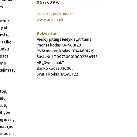
0 677 60 970
ės,
redakcija@artuma.lt
www.artuma.lt
numus.
 gali
Rekvizitai:
omis,
Viešoji įstaiga leidykla „Artuma“
 saiką.
Įmonės kodas 134460120
sunku
PVM mokėt. kodas LT344601219
 pats
Sąsk. Nr. LT097300010002264553
AB „Swedbank“
iamo –
Banko kodas 73000,
kėjimas,
SWIFT kodas HABALT22
tojų
kėtų
būtų
ti, be
gius ir,
siai jie
rnaus ir