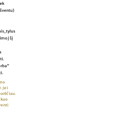
iek
(šventu)
is, tylus
mo į šį
s
ti.
garba“
i.
umo
. Jei
norėčiau.
, kuo
venti