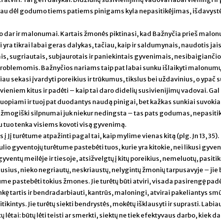
ačiau dėl godumo tiems patiems pinigams kyla nepasitikėjimas, išdavyst
apo dar ir malonumai. Kartais žmonės piktinasi, kad Bažnyčia prieš malo
ra tikrai labai geras dalykas, tačiau, kaip ir saldumynais, naudotis jais
ais, sugriautais, subjaurotais ir paniekintais gyvenimais, nesibaigianči
roblemomis. Bažnyčios nariams taip pat labai sunku išlaikyti malonumų
au sekasi įvardyti poreikius ir trūkumus, tikslus bei uždavinius, o ypač 
 vieniem kitus ir padėti – kaip tai daro didelių susivienijimų vadovai. Gal
pčiuopiami ir tuoj pat duodantys naudą pinigai, bet kažkas sunkiai suvok
e žmogiški silpnumai juk niekur nedingsta – tas pats godumas, nepasiti
u tuo tenka visiems kovoti visą gyvenimą.
 į Jį turėtume atpažinti pagal tai, kaip mylime vienas kitą (plg. Jn 13, 35).
lio gyventojų turėtume pastebėti tuos, kurie yra kitokie, nei likusi gyven
– gyventų meilėje ir tiesoje, atsižvelgtų į kitų poreikius, nemeluotų, pasiti
ausius, nieko negriautų, neskriaustų, nelygintų žmonių tarpusavyje – jie 
me pastebėti tokius žmones. Jie turėtų būti atviri, visada pasirengę padė
kę tartis ir bendradarbiauti, kantrūs, maloningi, atvirai pakeliantys smū
tikintys. Jie turėtų siekti bendrystės, mokėtų išklausyti ir suprasti. Labiau
 lėtai: būtų lėti teisti ar smerkti, siektų ne tiek efektyvaus darbo, kiek da