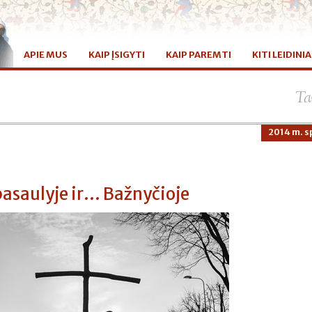
APIE MUS
KAIP ĮSIGYTI
KAIP PAREMTI
KITI LEIDINIA
Ta
2014 m. sp
pasaulyje ir... Bažnyčioje