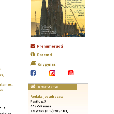
Prenumeruoti
Paremti
Knygynas
“
as,
kiriamos.
KONTAKTAI
os
Redakcijos adresas:
Papilio g. 5
i
44275 Kaunas
umus,
Tel./faks. (0 37) 20 96 83,
 palaiko