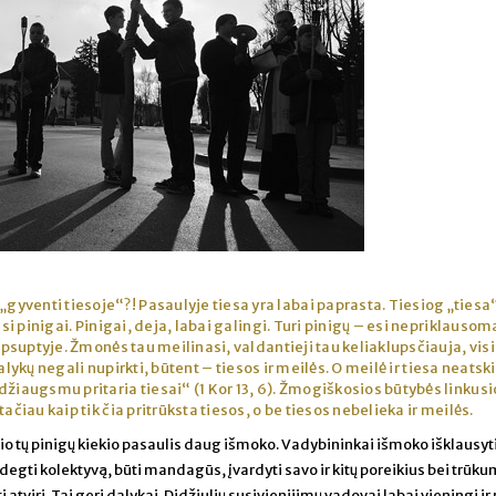
„gyventi tiesoje“?! Pasaulyje tiesa yra labai paprasta. Tiesiog „tiesa
asi pinigai. Pinigai, deja, labai galingi. Turi pinigų – esi nepriklausom
 apsuptyje. Žmonės tau meilinasi, valdantieji tau keliaklupsčiauja, visi
ų dalykų negali nupirkti, būtent – tiesos ir meilės. O meilė ir tiesa neats
džiaugsmu pritaria tiesai“ (1 Kor 13, 6). Žmogiškosios būtybės linkusi
ačiau kaip tik čia pritrūksta tiesos, o be tiesos nebelieka ir meilės.
nio tų pinigų kiekio pasaulis daug išmoko. Vadybininkai išmoko išklausyt
ždegti kolektyvą, būti mandagūs, įvardyti savo ir kitų poreikius bei trūk
 atviri. Tai geri dalykai. Didžiulių susivienijimų vadovai labai vieningi ir