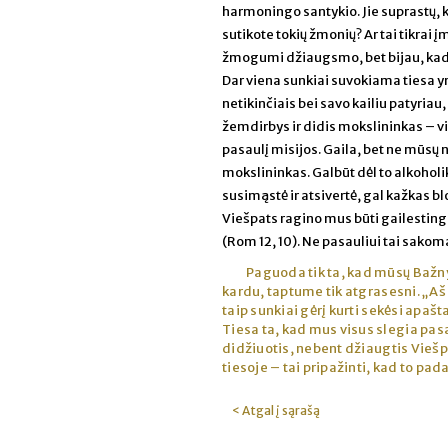
harmoningo santykio. Jie suprastų, ka
sutikote tokių žmonių? Ar tai tikrai
žmogumi džiaugsmo, bet bijau, kad 
Dar viena sunkiai suvokiama tiesa yr
netikinčiais bei savo kailiu patyriau,
žemdirbys ir didis mokslininkas – v
pasaulį misijos. Gaila, bet ne mūsų 
mokslininkas. Galbūt dėl to alkohol
susimąstė ir atsivertė, gal kažkas b
Viešpats ragino mus būti gailestingu
(Rom 12, 10). Ne pasauliui tai sako
Paguoda tik ta, kad mūsų Bažn
kardu, taptume tik atgrasesni. „Aš 
taip sunkiai gėrį kurti sekėsi apašt
Tiesa ta, kad mus visus slegia pasau
didžiuotis, nebent džiaugtis Viešpa
tiesoje – tai pripažinti, kad to pad
< Atgal į sąrašą