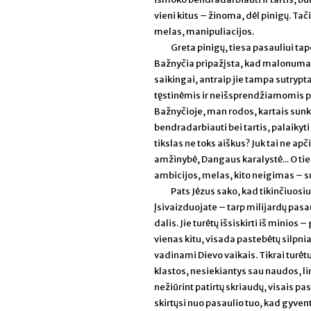
vieni kitus – žinoma, dėl pinigų. T
melas, manipuliacijos.
Greta pinigų, tiesa pasauliui t
Bažnyčia pripažįsta, kad malonumai y
saikingai, antraip jie tampa sutrypt
tęstinėmis ir neišsprendžiamomis p
Bažnyčioje, man rodos, kartais sunki
bendradarbiauti bei tartis, palaikyti
tikslas ne toks aiškus? Juk tai ne a
amžinybė, Dangaus karalystė... O ti
ambicijos, melas, kito neigimas – s
Pats Jėzus sako, kad tikinčiuosius
Įsivaizduojate – tarp milijardų pasau
dalis. Jie turėtų išsiskirti iš minios 
vienas kitu, visada pastebėtų silpni
vadinami Dievo vaikais. Tikrai turėtu
klastos, nesiekiantys sau naudos, lin
nežiūrint patirtų skriaudų, visais pasi
skirtųsi nuo pasaulio tuo, kad gyventų