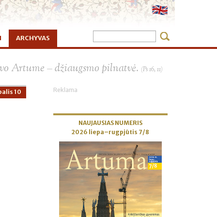
I
ARCHYVAS
×
vo Artume – džiaugsmo pilnatvė.
(Ps 16, 11)
Reklama
alis 10
NAUJAUSIAS NUMERIS
2026 liepa–rugpjūtis 7/8