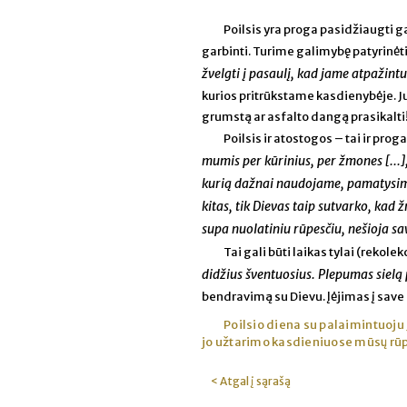
Poilsis yra proga pasidžiaugti ga
garbinti. Turime galimybę patyrinėt
žvelgti į pasaulį, kad jame atpaži
kurios pritrūkstame kasdienybėje. Ju
grumstą ar asfalto dangą prasikalti
Poilsis ir atostogos – tai ir pr
mumis per kūrinius, per žmones [...]
kurią dažnai naudojame, pamatysime,
kitas, tik Dievas taip sutvarko, ka
supa nuolatiniu rūpesčiu, nešioja sa
Tai gali būti laikas tylai (rekole
didžius šventuosius. Plepumas sielą 
bendravimą su Dievu. Įėjimas į save i
Poilsio diena su palaimintuoju J
jo užtarimo kasdieniuose mūsų rūp
< Atgal į sąrašą