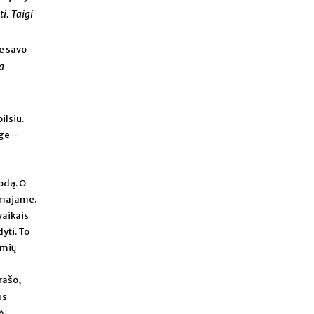
i. Taigi
ie savo
a
ilsiu.
rge –
odą. O
omajame.
vaikais
yti. To
lmių
rašo,
us
ė