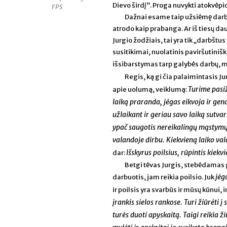
Dievo širdį“. Proga nuvykti atokvėpio 
FPS
Dažnai esame taip užsiėmę darbai
atrodo kaip prabanga. Ar iš tiesų d
Jurgio žodžiais, tai yra tik „darbš
susitikimai, nuolatinis paviršutinišk
išsibarstymas tarp galybės darbų, m
Regis, ką gi čia palaimintasis Jur
Turime pasiž
apie uolumą, veiklumą:
laiką praranda, jėgas eikvoja ir gen
užlaikant ir geriau savo laiką sutva
ypač saugotis nereikalingų mąstymų a
valandoje dirbu. Kiekvieną laiko val
Išskyrus poilsius, rūpintis kiek
dar:
Betgi tėvas Jurgis, stebėdamas
jėg
darbuotis, jam reikia poilsio. Juk
ir poilsis yra svarbūs ir mūsų kūnui, 
įrankis sielos rankose. Turi žiūrėti 
turės duoti apyskaitą. Taigi reikia 