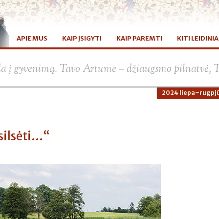
APIE MUS
KAIP ĮSIGYTI
KAIP PAREMTI
KITI LEIDINIA
da į gyvenimą. Tavo Artume – džiaugsmo pilnatvė, 
2024 liepa–rugpjū
ilsėti...“