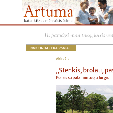
Tu parodysi man taką, kuris ve
RINKTINIAI STRAIPSNIAI
Akiračiai
„Stenkis, brolau, pas
Poilsis su palaimintuoju Jurgiu