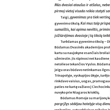
Mūs dvasiai ataušus ir atšalus, nebe
pirmoj vietoj visada reikia statyti s
gyvenimas yra tiek vertinga
Taigi,
Kai mus taip prisp
gyvenimo tikslą.
sumaištis, kai apima neviltis, primin
įsižiūrėjimas dvasioje į tą tikslą te
Turėdamas gyvenimo tikslą – Dievo
Būdamas Dvasinės akademijos profes
kartu su naujokyne esančiais brolia
užmiestin. Jis rūpinosi net kasdiene
netoliese tekančios Vyslos. Būdamas
jeigu oras būdavo netinkamas ilge
Trinapolyje, vyskupijos ūkyje, turėj
rinkdavo vaisius, uogas, pramogaudav
paties ne kartą važiavo į Ciechocink
nuvyko prie Niagaros krioklių.
Būdamas Romoje su marijonų kong
pargrįžęs sėdėjau hotelyje visą dieną
vyskupijos, sutvarkė visus reikalus i