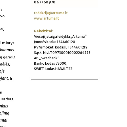
0 677 60 970
is
redakcija@artuma.lt
ėvo
www.artuma.lt
as,
Rekvizitai:
Viešoji įstaiga leidykla „Artuma“
Įmonės kodas 134460120
i mintys
PVM mokėt. kodas LT344601219
eikdamas
Sąsk. Nr. LT097300010002264553
ką geriau
AB „Swedbank“
Banko kodas 73000,
dėlės,
SWIFT kodas HABALT22
oje
ojant.
Ir
ai
.
Darbas
ankus
tojimą
kamai