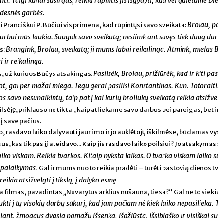
nti. Taigi kūnui susirgus, reikia rūpintis jis išgydyti, kad vėl galėtume Di
didesnės garbės.
Brolau, pa
 Pranciškui P. Būčiui vis primena, kad rūpintųsi savo sveikata:
darbai mūs laukia.
Saugok savo sveikatą; nesiimk ant savęs tiek daug dar
Brangink, Brolau, sveikatą; ji mums labai reikalinga. Atmink, mielas 
s:
 ir reikalinga.
Pasilsėk, Brolau; prižiūrėk, kad ir kiti pas
is, už kuriuos Būčys atsakingas:
ot, gal per mažai miega. Tegu gerai pasiilsi Konstantinas. Kun. Totoraiti
os savo nesunaikintų, taip pat į kai kurių broliukų sveikatą reikia atsižvel
ilsėję, priklauso ne tik tai, kaip atliekame savo darbus bei pareigas, bet 
e į save pačius.
o, rasdavo laiko dalyvauti jaunimo ir jo auklėtojų iškilmėse, būdamas v
s, kas tik pas jį ateidavo... Kaip jis rasdavo laiko poilsiui? Jo atsakymas
ko viskam. Reikia tvarkos. Kitaip nyksta laikas. O tvarka viskam laiko 
ir palaikymas.
Gal ir mums nuo to reikia pradėti – turėti pastovią dienos t
ikia atsižvelgti į tikslą, į dalyko esmę.
 filmas, pavadintas „Nuvarytus arklius nušauna, tiesa?“ Gal ne to siek
kti į tų visokių darbų sūkurį, kad jam pačiam nė kiek laiko nepasilieka. 
ant, žmogaus dvasia pamažu išsenka, išdžiūsta, išsiblaško ir visiškai su