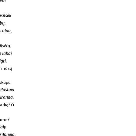
evui
silsėk
bų.
Brolau,
ilsėtų.
s labai
gti.
ir mūsų
yskupu
Pastovi
:
suranda.
varką? O
iame?
Taip
silpnėja.