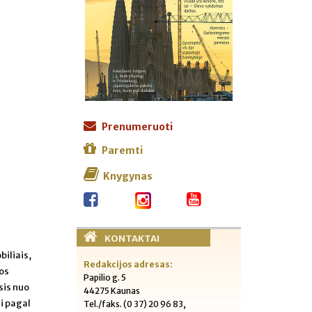
Prenumeruoti
Paremti
Knygynas
KONTAKTAI
biliais,
Redakcijos adresas:
ios
Papilio g. 5
sis nuo
44275 Kaunas
i pagal
Tel./faks. (0 37) 20 96 83,