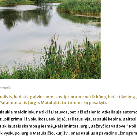
uotrauka
poilsis, kad atsigaivintume, sustiprintume ne tik kūną, bet ir tikėjimą,
laimintasis Jurgis Matulaitis turi mums ką pasakyti.
ukia maldininkų ne tik iš Lietuvos, bet ir iš užsienio. Atkeliauja automo
 piligrimai iš Sokulkos Lenkijoje), ar lietus lyja, ar saulė kepina. Baltos
jos skliautais skamba giesmė „Palaimintas Jurgi, Bažnyčios vadove“. Poil
rkivyskupo Jurgio Matulaičio, kurį šv. Jonas Paulius II pavadino „žmogum