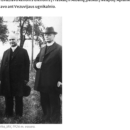
avo ant Vezuvijaus ugnikalnio.
irka, JAV, 1926 m. vasara.