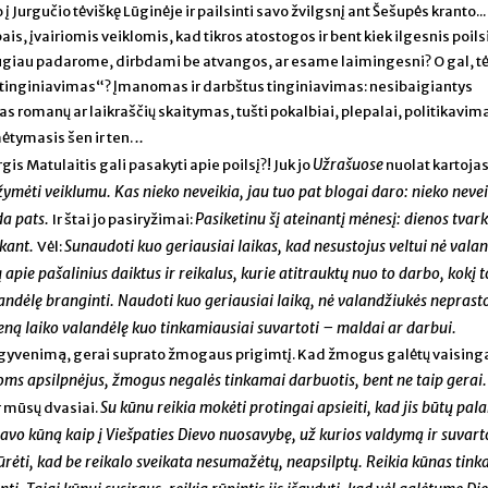
į Jurgučio tėviškę Lūginėje ir pailsinti savo žvilgsnį ant Šešupės kranto...
s, įvairiomis veiklomis, kad tikros atostogos ir bent kiek ilgesnis poils
augiau padarome, dirbdami be atvangos, ar esame laimingesni? O gal, t
tus tinginiavimas“? Įmanomas ir darbštus tinginiavimas: nesibaigiantys
as romanų ar laikraščių skaitymas, tušti pokalbiai, plepalai, politikavim
..
ėtymasis šen ir ten.
Užrašuose
gis Matulaitis gali pasakyti apie poilsį?! Juk jo
nuolat kartojas
ymėti veiklumu. Kas nieko neveikia, jau tuo pat blogai daro: nieko nev
da pats.
Pasiketinu šį ateinantį mėnesį: dienos tvar
Ir štai jo pasiryžimai:
rkant.
Sunaudoti kuo geriausiai laikas, kad nesustojus veltui nė valan
Vėl:
pie pašalinius daiktus ir reikalus, kurie atitrauktų nuo to darbo, kokį t
andėlę branginti. Naudoti kuo geriausiai laiką, nė valandžiukės neprast
vieną laiko valandėlę kuo tinkamiausiai suvartoti – maldai ar darbui.
 gyvenimą, gerai suprato žmogaus prigimtį. Kad žmogus galėtų vaising
oms apsilpnėjus, žmogus negalės tinkamai darbuotis, bent ne taip gerai
Su kūnu reikia mokėti protingai apsieiti, kad jis būtų pal
ir mūsų dvasiai.
į savo kūną kaip į Viešpaties Dievo nuosavybę, už kurios valdymą ir suvar
žiūrėti, kad be reikalo sveikata nesumažėtų, neapsilptų. Reikia kūnas tin