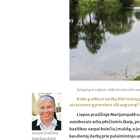
Šešupė prie Lūginės. Vido Venslovaičio n
Koks galėtų ir turėtų būti mūsų 
atrastume gyvenimo džiaugsmą? Pa
Liepos pradžioje Marijampolė sula
autobusais arba pėsčiomis (kaip, pvz.,
bazilikos varpai kviečia į maldą, o 
Sesuo Gražina
kasdienių darbų prie palaimintojo a
Dapšauskytė