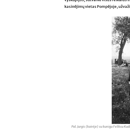
kasinėjimų vietas Pompėjoje, užvaži
Pal. Jurgis (kairėje) su kunigu Feliksu Kud