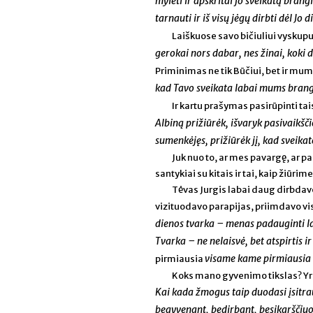
mylėti ir apskritai jo sveikatą brangi
tarnauti ir iš visų jėgų dirbti dėl Jo 
Laiškuose savo bičiuliui vyskupui
gerokai nors dabar, nes žinai, koki 
Priminimas ne tik Būčiui, bet ir mum
kad Tavo sveikata labai mums brangi
Ir kartu prašymas pasirūpinti ta
Albiną prižiūrėk, išvaryk pasivaikšči
sumenkėjęs, prižiūrėk jį, kad sveikat
Juk nuo to, ar mes pavargę, ar pa
santykiai su kitais ir tai, kaip žiūrim
Tėvas Jurgis labai daug dirbdav
vizituodavo parapijas, priimdavo visu
dienos tvarka – menas padauginti lai
Tvarka – ne nelaisvė, bet atspirtis 
visame kame pirmiausia re
pirmiausia
Koks mano gyvenimo tikslas? Yra
Kai kada žmogus taip duodasi įsitrau
begyvenant, bedirbant, besikarščiuoj