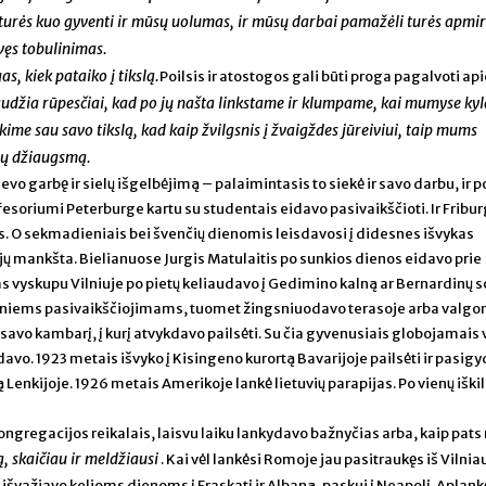
turės kuo gyventi ir mūsų uolumas, ir mūsų darbai pamažėli turės apmirt
avęs tobulinimas.
s, kiek pataiko į tikslą.
Poilsis ir atostogos gali būti proga pagalvoti ap
audžia rūpesčiai, kad po jų našta linkstame ir klumpame, kai mumyse kyl
kime sau savo tikslą, kad kaip žvilgsnis į žvaigždes jūreiviui, taip mums
iktų džiaugsmą.
 garbę ir sielų išgelbėjimą – palaimintasis to siekė ir savo darbu, ir po
oriumi Peterburge kartu su studentais eidavo pasivaikščioti. Ir Fribu
is. O sekmadieniais bei švenčių dienomis leisdavosi į didesnes išvykas
 jų mankšta. Bielianuose Jurgis Matulaitis po sunkios dienos eidavo prie
 vyskupu Vilniuje po pietų keliaudavo į Gedimino kalną ar Bernardinų s
sniems pasivaikščiojimams, tuomet žingsniuodavo terasoje arba valg
o savo kambarį, į kurį atvykdavo pailsėti. Su čia gyvenusiais globojamais 
o. 1923 metais išvyko į Kisingeno kurortą Bavarijoje pailsėti ir pasigyd
ą Lenkijoje. 1926 metais Amerikoje lankė lietuvių parapijas. Po vienų iški
regacijos reikalais, laisvu laiku lankydavo bažnyčias arba, kaip pats 
, skaičiau ir meldžiausi
. Kai vėl lankėsi Romoje jau pasitraukęs iš Vilnia
r išvažiavo kelioms dienoms į Fraskatį ir Albaną, paskui į Neapolį. Aplank