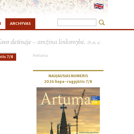
I
ARCHYVAS
×
Tavo dešinėje – amžina linksmybė.
(Ps 16, 11)
Reklama
tis 7/8
NAUJAUSIAS NUMERIS
2026 liepa–rugpjūtis 7/8