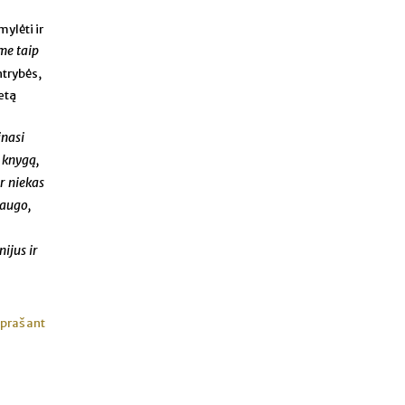
mylėti ir
me taip
trybės,
etą
inasi
r knygą,
r niekas
saugo,
ijus ir
r prašant