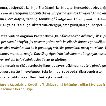
mta, pasigrožėti kūrinija: Žiūrėdami į kūrinius, turime stebėtis Dievu, Jį 
ar stengiamės pažinti Dievą visų pirma gamtos knygoje? Ar moka
i save:
ntume Dievo didybę, gerumą, tobulumą?
Žvelgdami į kūriniją mokomės kan
k augalas lėtai auga, užtat tokia energija jame glūdi, kad gali net per ki
!
Dievas dirba dėl mūsų. Jis rūp
oga atgaivinti dėkingumą. Pastebėkime, kaip
, per savo Bažnyčią. Jei pasvarstysime apie kasdienės duonos gabalėlį a
 kiek prakaito, darbo ir pastangų prireikė patenkinti mūsų poreikius. I
d žmonės mums tarnauja. Dieviškoji Apvaizda kiekviename žingsnyje mus 
vo rankose kaip švelniausias Tėvas ar Motina.
tyla gimdo gen
kcijų metu ir ne tik) pastebėti giliausius savo troškimus, nes
padaro tuščią ir nevaisingą.
Toks įėjimas į save veda į tikrą bendrystę,
r ten susitikimas su Dievu teikia jėgos veikimui.
urgiu Matulaičiu. Kodėl ne?! Įsiklausant į jo išmintį, gilias įžvalgas i
esčiuose bei poilsyje.