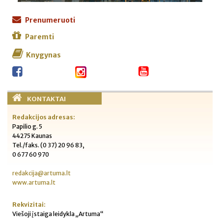
Prenumeruoti
Paremti
Knygynas
KONTAKTAI
Redakcijos adresas:
Papilio g. 5
44275 Kaunas
Tel./faks. (0 37) 20 96 83,
0 677 60 970
redakcija@artuma.lt
www.artuma.lt
Rekvizitai:
Viešoji įstaiga leidykla „Artuma“