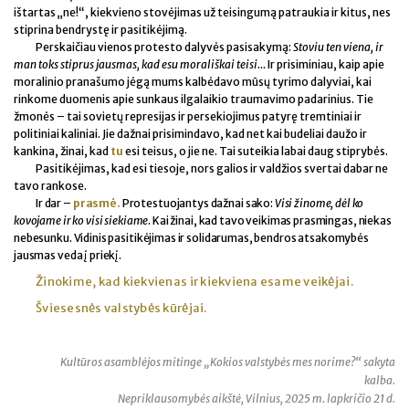
ištartas „ne!“, kiekvieno stovėjimas už teisingumą patraukia ir kitus, nes
stiprina bendrystę ir pasitikėjimą.
Perskaičiau vienos protesto dalyvės pasisakymą:
Stoviu ten viena, ir
man toks stiprus jausmas, kad esu morališkai teisi…
Ir prisiminiau, kaip apie
moralinio pranašumo jėgą mums kalbėdavo mūsų tyrimo dalyviai, kai
rinkome duomenis apie sunkaus ilgalaikio traumavimo padarinius. Tie
žmonės – tai sovietų represijas ir persekiojimus patyrę tremtiniai ir
politiniai kaliniai. Jie dažnai prisimindavo, kad net kai budeliai daužo ir
kankina, žinai, kad
tu
esi teisus, o jie ne. Tai suteikia labai daug stiprybės.
Pasitikėjimas, kad esi tiesoje, nors galios ir valdžios svertai dabar ne
tavo rankose.
Ir dar –
prasmė.
Protestuojantys dažnai sako:
Visi žinome, dėl ko
kovojame ir ko visi siekiame
. Kai žinai, kad tavo veikimas prasmingas, niekas
nebesunku. Vidinis pasitikėjimas ir solidarumas, bendros atsakomybės
jausmas veda į priekį.
Žinokime, kad kiekvienas ir kiekviena esame veikėjai.
Šviesesnės valstybės kūrėjai.
Kultūros asamblėjos mitinge „Kokios valstybės mes norime?“ sakyta
kalba.
Nepriklausomybės aikštė, Vilnius, 2025 m. lapkričio 21 d.