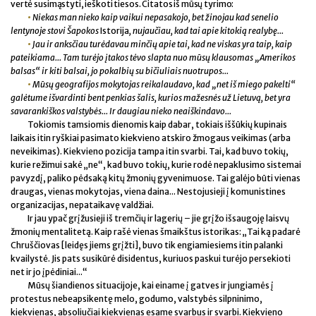
vertė susimąstyti, ieškoti tiesos. Citatos iš mūsų tyrimo:
•
Niekas man nieko kaip vaikui nepasakojo, bet žinojau kad senelio
lentynoje stovi Šapokos
Istorija
, nujaučiau, kad tai apie kitokią realybę...
•
Jau ir anksčiau turėdavau minčių apie tai, kad ne viskas yra taip, kaip
pateikiama... Tam turėjo įtakos tėvo slapta nuo mūsų klausomas „Amerikos
balsas“ ir kiti balsai, jo pokalbių su bičiuliais nuotrupos...
•
Mūsų geografijos mokytojas reikalaudavo, kad „net iš miego pakelti“
galėtume išvardinti bent penkias šalis, kurios mažesnės už Lietuvą, bet yra
savarankiškos valstybės... Ir daugiau nieko neaiškindavo...
Tokiomis tamsiomis dienomis kaip dabar, tokiais iššūkių kupinais
laikais itin ryškiai pasimato kiekvieno atskiro žmogaus veikimas (arba
neveikimas). Kiekvieno pozicija tampa itin svarbi. Tai, kad buvo tokių,
kurie režimui sakė „ne“, kad buvo tokių, kurie rodė nepaklusimo sistemai
pavyzdį, paliko pėdsaką kitų žmonių gyvenimuose. Tai galėjo būti vienas
draugas, vienas mokytojas, viena daina... Nestojusieji į komunistines
organizacijas, nepataikavę valdžiai.
Ir jau ypač grįžusieji iš tremčių ir lagerių – jie grįžo išsaugoję laisvų
žmonių mentalitetą. Kaip rašė vienas šmaikštus istorikas: „Tai ką padarė
Chruščiovas [leidęs jiems grįžti], buvo tik engiamiesiems itin palanki
kvailystė. Jis pats susikūrė disidentus, kuriuos paskui turėjo persekioti
net ir jo įpėdiniai...“
Mūsų šiandienos situacijoje, kai einame į gatves ir jungiamės į
protestus nebeapsikentę melo, godumo, valstybės silpninimo,
kiekvienas, absoliučiai kiekvienas esame svarbus ir svarbi. Kiekvieno