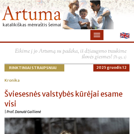
×
Eikime į jo Artumą su padėka, iš džiaugsmo traukime
šlovės giesmes!
(Ps 95, 2)
RINKTINIAI STRAIPSNIAI
2025 gruodis 12
Kronika
Šviesesnės valstybės kūrėjai esame
visi
| Prof. Danutė Gailienė