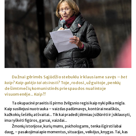
Dažnai gėrimės Sąjūdžio stebuklu ir klausiame savęs –
bet
kaip? Kaip galėjo tai atsirasti?
Toje, rodosi, užguitoje, penkių
dešimtmečių komunistinės priespaudos nualintoje
visuomenėje...
Kaip?!
Ta okupacinė praeitis iš pirmo žvilgsnio regisi kaip nyki pilka migla.
Kaip susiliejusi nuotrauka – vaizdas padūmavęs, kontūrai neaiškūs,
kažkokių šešėlių atšvaitai... Tik kai pradedi įdėmiau įsižiūrėti ir įsiklausyti,
ima ryškėti figūros, garsai, vaizdai...
Žmonių istorijose, kurių mums, psichologams, tenka išgirsti labai
daug, – pasakojimai apie momentus, situacijas, veikėjus, knygas. Tai, kas