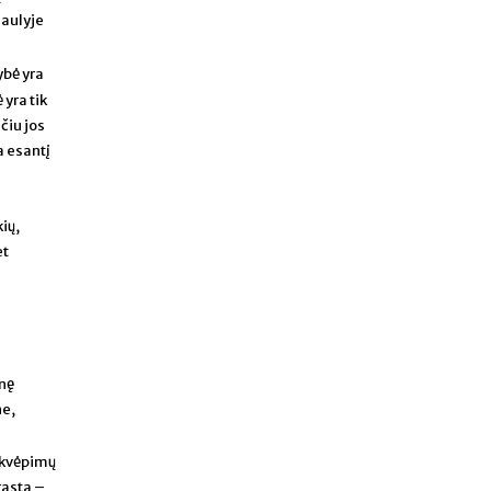
saulyje
ybė yra
yra tik
čiu jos
a esantį
kių,
et
inę
ne,
įkvėpimų
rasta –