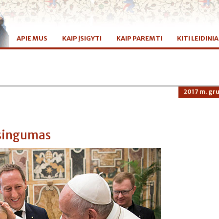
APIE MUS
KAIP ĮSIGYTI
KAIP PAREMTI
KITI LEIDINIA
2017 m. gru
asingumas