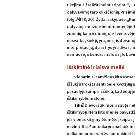
tikėjimui išreikšti bei sustiprinti“,
dalyvavimą tarp krikščionių. Prisimink
Mt
(plg.
18, 20). Žydai sakydavo: „Kur
dalyvauja mažoje bendruomenėje, kai
žmonių, kaip ir didingoje šventovėje. J
nesvarbu, kiek jų yra, nes Jis dovan
interpretacijų, du ar trys yra tėvas,
namuose, o bendra malda šį Jo buvi
Išskirtinė ir laisva meilė
Vienatinis ir amžinas kito asmen
iššūkį ir trokšta senti bei eikvoti j
pasaulyje tampa iššūkiu; kad būtų į
ištikimybės malone.
Tik iš Dievo ištikimos ir savęs 
ištikimybę. Nėra kito meilės pavyzdži
jūs vienas kitą mylėtumėte, kaip aš 
nežino ribų. Santuoka yra pašaukimas l
neįkainojamos vertės santuokinę išti