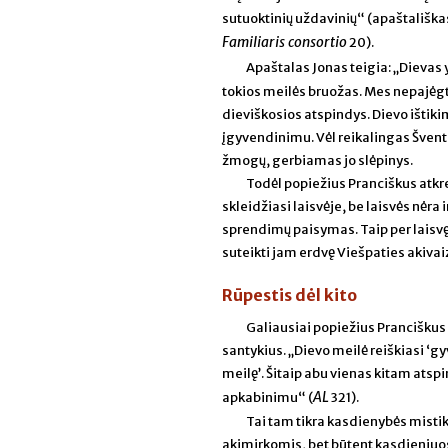
sutuoktinių uždavinių“ (apaštališka
Familiaris consortio
20).
Apaštalas Jonas teigia: „Dievas 
tokios meilės bruožas. Mes nepajėgtu
dieviškosios atspindys. Dievo ištiki
įgyvendinimu. Vėl reikalingas Švent
žmogų, gerbiamas jo slėpinys.
Todėl popiežius Pranciškus atkre
skleidžiasi laisvėje, be laisvės nėra 
sprendimų paisymas. Taip per laisvę 
suteikti jam erdvę Viešpaties akivai
Rūpestis dėl kito
Galiausiai popiežius Pranciškus 
santykius. „Dievo meilė reiškiasi ‘gy
meilę’. Šitaip abu vienas kitam ats
AL
apkabinimu“ (
321).
Tai tam tikra kasdienybės misti
akimirkomis, bet būtent kasdieniuo