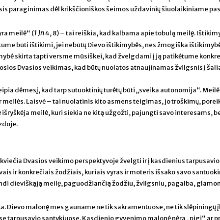
sis paraginimas dėl krikščioniškos šeimos uždavinių šiuolaikiniame pa
1 Jn
yra meilė“ (
4, 8) – tai reiškia, kad kalbama apie tobulą meilę. Ištikim
me būti ištikimi, jei nebūtų Dievo ištikimybės, nes žmogiška ištikimybė 
mybė skirta tapti versme mūsiškei, kad žvelgdami į ją patikėtume konkre
osios Dvasios veikimas, kad būtų nuolatos atnaujinamas žvilgsnis į šali
ipia dėmesį, kad tarp sutuoktinių turėtų būti „sveika autonomija“. Meilė
ir meilės. Laisvė – tai nuolatinis kito asmens teigimas, jo troškimų, porei
išryškėja meilė, kuri siekia ne kitą užgožti, pajungti savo interesams, b
zdoje.
kviečia Dvasios veikimo perspektyvoje žvelgti ir į kasdienius tarpusavio
vais ir konkrečiais žodžiais, kuriais vyras ir moteris išsako savo santuok
pindi dieviškąją meilę, paguodžiančią žodžiu, žvilgsniu, pagalba, glamo
ka. Dievo malonę mes gauname ne tik sakramentuose, ne tik slėpiningų 
se tarpusavio santykiuose. Kasdienio gyvenimo malonė nėra „pigi“ ar p