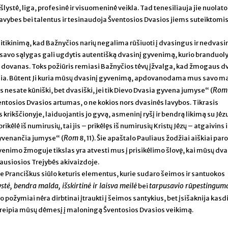
šlystė, liga, profesinė ir visuomeninė veikla. Tad tenesiliauja jie nuolat
savybes bei talentus ir tesinaudoja Šventosios Dvasios jiems suteiktomi
įsitikinimą, kad Bažnyčios narių negalima rūšiuoti į dvasingus ir nedvas
 savo sąlygas gali ugdytis autentišką dvasinį gyvenimą, kurio branduol
 dovanas. Toks požiūris remiasi Bažnyčios tėvų įžvalga, kad žmogaus d
sia. Būtent Ji kuria mūsų dvasinį gyvenimą, apdovanodama mus savo m
Rom
ūs nesate kūniški, bet dvasiški, jei tik Dievo Dvasia gyvena jumyse“ (
osios Dvasios artumas, o ne kokios nors dvasinės lavybos. Tikrasis
rikščionyje, laiduojantis jo gyvą, asmeninį ryšį ir bendrą likimą su Jėzu
ikėlė iš numirusių, tai jis – prikėlęs iš numirusių Kristų Jėzų – atgaivins i
Rom
yvenančia jumyse“ (
8, 11). Šie apaštalo Pauliaus žodžiai aiškiai par
enimo žmoguje tikslas yra atvesti mus į prisikėlimo šlovę, kai mūsų dva
iausiosios Trejybės akivaizdoje.
Pranciškus siūlo keturis elementus, kurie sudaro šeimos ir santuokos
tė, bendra malda, išskirtinė ir laisva meilė
tarpusavio rūpestingum
bei
 požymiai nėra dirbtinai įtraukti į šeimos santykius, bet įsišaknija kas
kreipia mūsų dėmesį į maloningą Šventosios Dvasios veikimą.