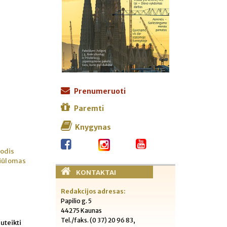
Prenumeruoti
Paremti
Knygynas
žodis
siūlomas
KONTAKTAI
Redakcijos adresas:
Papilio g. 5
44275 Kaunas
Tel./faks. (0 37) 20 96 83,
uteikti