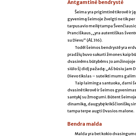
Antgamtinė bendrystė
Šeima yra prigimtinė tikrovė ir ją
gyvenimą šeimoje žvelgti ne tik per
tarpusavio meilę tampa Švenčiausios
Pranciškaus, „yra autentiškas šven
AL
su Dievu“ (
316).
Todėl šeimos bendrystė yra erdv
pradžių buvo sukurti žmones kaip bū
dvasinėms būtybėms Jo amžinojoje še
siūlo šį didį pažadą: „Aš būsiu jam D
Dievo tikslas – suteikti mums galim
Taip laiminga santuoka, darni š
dvasinė tikrovė ir šeimos gyvenimas
santykį su žmogumi. Būtent šeimoj
dinamiką, daugybę krikščioniškų sim
tampa terpe augti Dvasios malone.
Bendra malda
Malda yra bet kokio dvasingumo