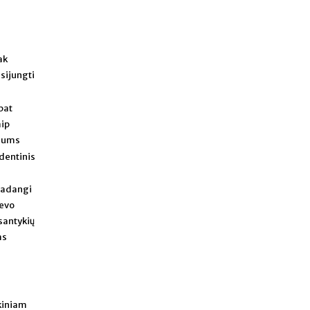
ak
sijungti
pat
aip
 mums
ndentinis
 Kadangi
ievo
santykių
as
kiniam