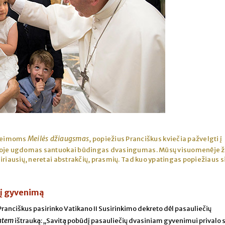
Meilės džiaugsmas
 šeimoms
, popiežius Pranciškus kviečia pažvelgti į
rioje ugdomas santuokai būdingas dvasingumas. Mūsų visuomenėje 
iriausių, neretai abstrakčių, prasmių. Tad kuo ypatingas popiežiaus 
nį gyvenimą
ranciškus pasirinko Vatikano II Susirinkimo dekreto dėl pasauliečių
atem
ištrauką: „Savitą pobūdį pasauliečių dvasiniam gyvenimui privalo s