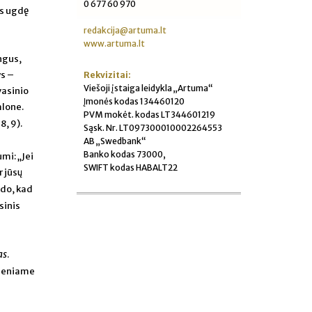
0 677 60 970
os ugdę
s
redakcija@artuma.lt
www.artuma.lt
ingus,
ys –
Rekvizitai:
Viešoji įstaiga leidykla „Artuma“
vasinio
Įmonės kodas 134460120
alone.
PVM mokėt. kodas LT344601219
8, 9).
Sąsk. Nr. LT097300010002264553
AB „Swedbank“
Banko kodas 73000,
mi: „Jei
SWIFT kodas HABALT22
r jūsų
odo, kad
sinis
as
.
dieniame