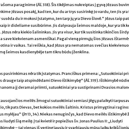
AL
 – rašoma paraginime (
318). Šis tikėjimas nukreiptas į gyvą Jėzaus buvim
ime Jėzaus posakį, kad ten, kur du ar trys susirinkę Jo vardu, ten Jis yra 
 susėda du ir mokosi Įstatymo, ten tarp jų yra Dievo šlovė.“ Jėzus taip pat
p ir dideliame susibūrime. Jis dalyvauja šeimos maldoje, kur yra tik k
ėzus nėra kiekio šalininkas. Jis yra visur, kur tik susitinka tikinčios širdys
oja save kiekvienam asmeniškai. Pagal vieną pirmųjų šios Jėzaus ištarmė
 motina ir vaikas. Tai reiškia, kad Jėzus yra nematomas svečias kiekvienu
mą šeimos kasdienybėje tam tikru būdu įženklina.
s pasirinkimas nėra tik įstatymas. Pranciškus primena: „Sutuoktiniai pr
AL
ėgas drauge taip atspindėdami Dievo ištikimybę“ (
319). Ištikimybė nūdi
manoma jį deramai priimti, sutuoktiniai yra sustiprinami Dvasios malon
netausojančios meilės žmogui sutuoktiniai semiasi jėgų palaikyti tarpusa
o, tik pats Dievas, bet kokios meilės šaltinis. Kristus primygtinai ragino
Jn
jus mylėjau“ (
13, 34). Niekas nenuginčys, kad Dievo meilės ištikimybė
iudyti šią meilę. Į tai kvietė ir popiežius šv. Jonas Paulius II: „Liudyti
kimybę – tai vienas iš vertingiausių ir svarbiausių mūsų laikų krikščioni