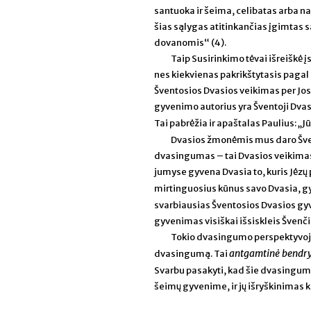
santuoka ir šeima, celibatas arba na
šias sąlygas atitinkančias įgimtas 
dovanomis“ (4).
Taip Susirinkimo tėvai išreiškė 
nes kiekvienas pakrikštytasis pagal
Šventosios Dvasios veikimas per Jos
gyvenimo autorius yra Šventoji Dva
Tai pabrėžia ir apaštalas Paulius: „J
Dvasios žmonėmis mus daro Švent
dvasingumas – tai Dvasios veikimas k
jumyse gyvena Dvasia to, kuris Jėzų pr
mirtinguosius kūnus savo Dvasia, g
svarbiausias Šventosios Dvasios gyv
gyvenimas visiškai išsiskleis Švenč
Tokio dvasingumo perspektyvoje 
antgamtinė bendrys
dvasingumą. Tai
Svarbu pasakyti, kad šie dvasingumo
šeimų gyvenime, ir jų išryškinimas 