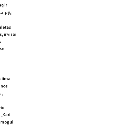
ą ir
tarp jų
eletas
, ir visai
s
ose
isiima
enos
e,
vio
: „Kad
 žmogui
ų