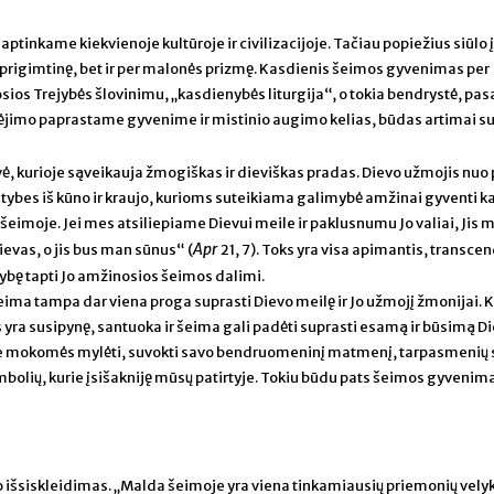
 aptinkame kiekvienoje kultūroje ir civilizacijoje. Tačiau popiežius siūlo į
 prigimtinę, bet ir per malonės prizmę. Kasdienis šeimos gyvenimas per
ios Trejybės šlovinimu, „kasdienybės liturgija“, o tokia bendrystė, pas
tėjimo paprastame gyvenime ir mistinio augimo kelias, būdas artimai su
ė, kurioje sąveikauja žmogiškas ir dieviškas pradas. Dievo užmojis nuo 
tybes iš kūno ir kraujo, kurioms suteikiama galimybė amžinai gyventi k
imoje. Jei mes atsiliepiame Dievui meile ir paklusnumu Jo valiai, Jis
Apr
ievas, o jis bus man sūnus“ (
21, 7). Toks yra visa apimantis, transce
ybę tapti Jo amžinosios šeimos dalimi.
eima tampa dar viena proga suprasti Dievo meilę ir Jo užmojį žmonijai.
 yra susipynę, santuoka ir šeima gali padėti suprasti esamą ir būsimą D
e mokomės mylėti, suvokti savo bendruomeninį matmenį, tarpasmenių 
bolių, kurie įsišakniję mūsų patirtyje. Tokiu būdu pats šeimos gyvenim
 išsiskleidimas. „Malda šeimoje yra viena tinkamiausių priemonių vely