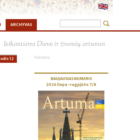
I
ARCHYVAS
×
Ieškantiems Dievo ir žmonių artumos
Reklama
odis 12
NAUJAUSIAS NUMERIS
2026 liepa–rugpjūtis 7/8