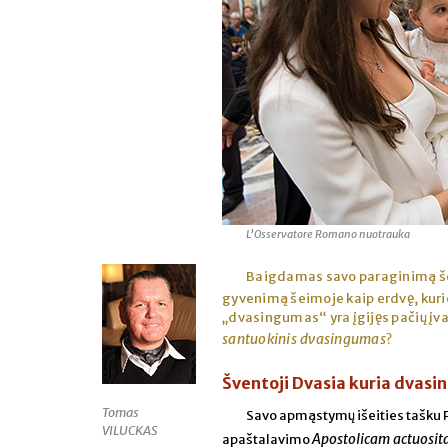
L’Osservatore Romano nuotrauka
Baigdamas savo paraginimą
gyvenimą šeimoje kaip erdvę, ku
„dvasingumas“ yra įgijęs pačių įva
santuokinis dvasingumas
?
Šventoji Dvasia kuria dvasi
Tomas
Savo apmąstymų išeities tašku P
VILUCKAS
Apostolicam actuosit
apaštalavimo