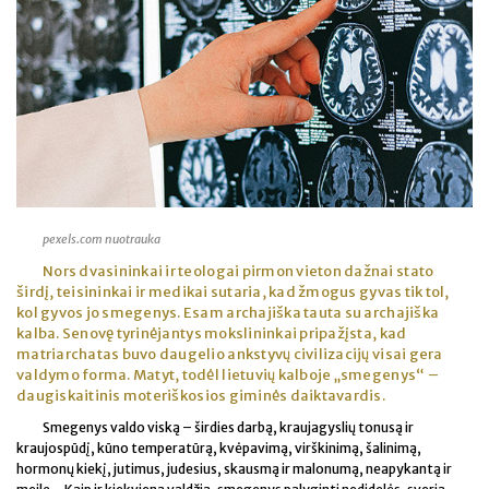
pexels.com nuotrauka
Nors dvasininkai ir teologai pirmon vieton dažnai stato
širdį, teisininkai ir medikai sutaria, kad žmogus gyvas tik tol,
kol gyvos jo smegenys. Esam archajiška tauta su archajiška
kalba. Senovę tyrinėjantys mokslininkai pripažįsta, kad
matriarchatas buvo daugelio ankstyvų civilizacijų visai gera
valdymo forma. Matyt, todėl lietuvių kalboje „smegenys“ –
daugiskaitinis moteriškosios giminės daiktavardis.
Smegenys valdo viską – širdies darbą, kraujagyslių tonusą ir
kraujospūdį, kūno temperatūrą, kvėpavimą, virškinimą, šalinimą,
hormonų kiekį, jutimus, judesius, skausmą ir malonumą, neapykantą ir