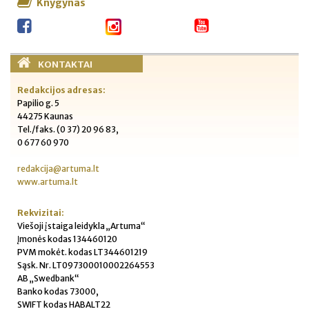
Knygynas
KONTAKTAI
Redakcijos adresas:
Papilio g. 5
44275 Kaunas
Tel./faks. (0 37) 20 96 83,
0 677 60 970
redakcija@artuma.lt
www.artuma.lt
Rekvizitai:
Viešoji įstaiga leidykla „Artuma“
Įmonės kodas 134460120
PVM mokėt. kodas LT344601219
Sąsk. Nr. LT097300010002264553
AB „Swedbank“
Banko kodas 73000,
SWIFT kodas HABALT22