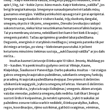
meilę… Kaip ir kiekviena valdžia, smegenys palyginti nedidelės, sveria
apie 1,5 kg, tai – kokie 2 proc. kūno masės. Kaip ir kiekviena „valdžia“, jos
betgi brangiai kainuoja. Smegenyse sunaudojama ketvirtadalis mūsų
gaunamos energijos. Valdžiai patinka būti apsaugotai ir gerai aprūpintai.
Smegenis saugo kaukolės ir stuburo kaulai, trijų sluoksnių dangalai,
smegenų skystis ir tik joms, smegenims, Dievulio (evoliucijos raidoje)
sukonstruotas, niekur kitur nesutinkamas hematoencefalinis barjeras.
Tai yra membranų sistema, neleidžianti bet kam ir bet kiek iš kraujo į
smegenis patekti. Tačiau aprūpinimo grandinė labai pažeidžiama.
Deguonis, energinės ir statybinės medžiagos į smegenis patenka tik per
dvi miego arterijas, po vieną – kiekvienam pusrutuliui. Ir jei bent
keturioms minutėms tiekimas sustoja, „aukščiausioji valdžia“ ar jos dalis
miršta...
Insultas kasmet Lietuvoje ištinka apie 10 tūkst. žmonių. Maždaug po
30 – kasdien. Yra penki insulto gydymo centrai: Vilniuje, Kaune,
Klaipėdoje, Šiauliuose ir Panevėžyje. Darbo pakanka. Insultas – tai staigus
galvos smegenų kraujotakos pažeidimas, sukeliantis smegenų funkcijų
praradimą. Kraujotaka pažeidžiama dvejopai. Devyniems iš dešimties
užsikemša kraujagyslė, įvyksta smegenų infarktas. Vienam iš dešimties
gysla pratrūksta, įvyksta kraujo išsiliejimas į smegenis. Abiem atvejais
vaizdas vienodas, pažeista smegenų dalis nedirba. Gali iškart žmogui
sustoti širdis ir kvėpavimas, jis netekti sąmonės, įvykti traukuliai. Jei
pažeidimo zona ne tokia svarbi ir nedidelė, ištinka paralyžius, kalbos,
regos, koordinacijos, rijimo sutrikimai, gali būti svaigimas, vėmimas,