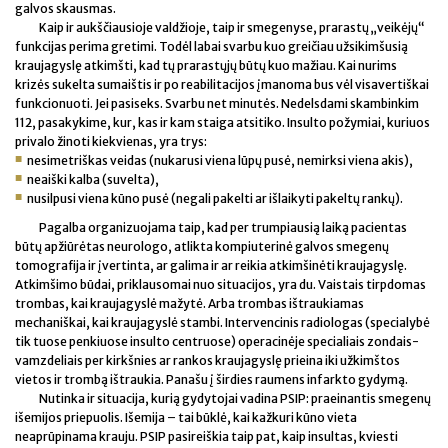
galvos skausmas.
Kaip ir aukščiausioje valdžioje, taip ir smegenyse, prarastų „veikėjų“
funkcijas perima gretimi. Todėl labai svarbu kuo greičiau užsikimšusią
kraujagyslę atkimšti, kad tų prarastųjų būtų kuo mažiau. Kai nurims
krizės sukelta sumaištis ir po reabilitacijos įmanoma bus vėl visavertiškai
funkcionuoti. Jei pasiseks. Svarbu net minutės. Nedelsdami skambinkim
112, pasakykime, kur, kas ir kam staiga atsitiko. Insulto požymiai, kuriuos
privalo žinoti kiekvienas, yra trys:
nesimetriškas veidas (nukarusi viena lūpų pusė, nemirksi viena akis),
neaiški kalba (suvelta),
nusilpusi viena kūno pusė (negali pakelti ar išlaikyti pakeltų rankų).
Pagalba organizuojama taip, kad per trumpiausią laiką pacientas
būtų apžiūrėtas neurologo, atlikta kompiuterinė galvos smegenų
tomografija ir įvertinta, ar galima ir ar reikia atkimšinėti kraujagyslę.
Atkimšimo būdai, priklausomai nuo situacijos, yra du. Vaistais tirpdomas
trombas, kai kraujagyslė mažytė. Arba trombas ištraukiamas
mechaniškai, kai kraujagyslė stambi. Intervencinis radiologas (specialybė
tik tuose penkiuose insulto centruose) operacinėje specialiais zondais-
vamzdeliais per kirkšnies ar rankos kraujagyslę prieina iki užkimštos
vietos ir trombą ištraukia. Panašu į širdies raumens infarkto gydymą.
Nutinka ir situacija, kurią gydytojai vadina PSIP: praeinantis smegenų
išemijos priepuolis. Išemija – tai būklė, kai kažkuri kūno vieta
neaprūpinama krauju. PSIP pasireiškia taip pat, kaip insultas, kviesti