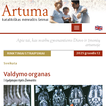
×
Apie tai, kas svarbu gyvenantiems Dievo ir žmonių
artumoje
RINKTINIAI STRAIPSNIAI
2025 gruodis 12
Sveikata
Valdymo organas
| Gydytojas Vytis Žemaitis