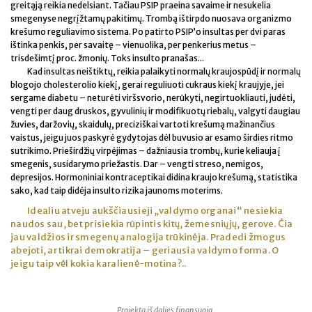
greitąją reikia nedelsiant. Tačiau PSIP praeina savaime ir nesukelia
smegenyse negrįžtamų pakitimų. Trombą ištirpdo nuosava organizmo
krešumo reguliavimo sistema. Po patirto PSIP’o insultas per dvi paras
ištinka penkis, per savaitę – vienuolika, per penkerius metus –
trisdešimtį proc. žmonių. Toks insulto pranašas...
Kad insultas neištiktų, reikia palaikyti normalų kraujospūdį ir normalų
blogojo cholesterolio kiekį, gerai reguliuoti cukraus kiekį kraujyje, jei
sergame diabetu – neturėti viršsvorio, nerūkyti, negirtuokliauti, judėti,
vengti per daug druskos, gyvulinių ir modifikuotų riebalų, valgyti daugiau
žuvies, daržovių, skaidulų, preciziškai vartoti krešumą mažinančius
vaistus, jeigu juos paskyrė gydytojas dėl buvusio ar esamo širdies ritmo
sutrikimo. Prieširdžių virpėjimas – dažniausia trombų, kurie keliauja į
smegenis, susidarymo priežastis. Dar – vengti streso, nemigos,
depresijos. Hormoniniai kontraceptikai didina kraujo krešumą, statistika
sako, kad taip didėja insulto rizika jaunoms moterims.
Idealiu atveju aukščiausieji „valdymo organai“ nesiekia
naudos sau, bet prisiekia rūpintis kitų, žemesniųjų, gerove. Čia
jau valdžios ir smegenų analogija trūkinėja. Pradedi žmogus
abejoti, ar tikrai demokratija – geriausia valdymo forma. O
jeigu taip vėl kokia karalienė-motina?..
Projektą iš dalies finansuoja