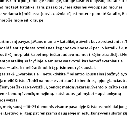
omis Šartro piligriminėje kelionėje, kurioje kasmet dalyvauja katalikai iš
dimą tapti katalike. Tam, pasak jos, nereikėjo nei vyro spaudimo, nei
s vedama ir į mišias su juo vis dažniau ėjusi moteris pamatė Katalikų B
anoro šeimoje eiti drauge.
s artimesnį pavyzdį. Mano mama – katalikė, o tėvelis buvo protestantas. 
Meldžiantis prie stalo tėtis nesižegnodavo ir nesekė per TV katalikiškų 
s tikėjimo praktika bei neprieštaraudavo mamos tikėjimo tradicijai. Ne
tą Katalikų Bažnyčioje. Namuose vyravo tai, kas bemaž svarbiausia
e – taika ir meilė artimui. Ir tą prisimenu ryškiausiai.
s sakė: „Svarbiausia – netrukdykite.“ Jei antroji pusė eina į bažnyčią, t
ija meilė Kristui. Todėl namuose verta turėti ir bendras, apjungiančias tr
kščionybės šakai. Pavyzdžiui, bendrą maldą vakarais. Šventojo Rašto skai
siems bendrų švenčių minėjimą. Ir atsiradus galimybei – apsilankymą
ios vyksta.
vienų metų sausį – 18-25 dienomis visame pasaulyje Kristaus mokiniai jung
ei. Lietuvoje ji taip pat rengiama daugelyje miestų, kur gyvena skirtingų