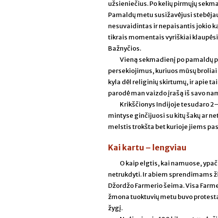
užsieniečius. Po kelių pirmųjų sekma
Pamaldų metu susižavėjusi stebėjau, k
nesuvaidintas ir nepaisantis jokio k
tikrais momentais vyriškiai klaupėsi 
Bažnyčios.
Vieną sekmadienį po pamaldų pas
persekiojimus, kuriuos mūsų broliai 
kyla dėl religinių skirtumų, ir apie t
parodė man vaizdo įrašą iš savo na
Krikščionys Indijoje tesudaro 2–
mintyse ginčijuosi su kitų šakų ar n
melstis trokšta bet kurioje jiems pa
Kai kartu – lengviau
O kaip elgtis, kai namuose, ypač –
netrukdyti. Ir abiem sprendimams žin
Džordžo Farmerio šeima. Visa Farmeri
žmona tuoktuvių metu buvo protestantė
žygį.