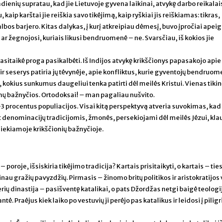
dienių supratau, kad jie Lietuvoje gyvena laikinai, atvykę darbo reikalai
aip karštai jie reiškia savo tikėjimą, kaip ryškiai jis reiškiamas: tikras,
albos barjero. Kitas dalykas, į kurį atkreipiau dėmesį, buvo įpročiai apei
ar žegnojosi, kuriais likusi bendruomenė – ne. Svarsčiau, iš kokios jie
itaikė proga pasikalbėti. Iš Indijos atvykę krikščionys papasakojo apie
ir seserys patiria jų tėvynėje, apie konfliktus, kurie gyventojų bendruo
ai, kokius sunkumus daugeliui tenka patirti dėl meilės Kristui. Vienas tikin
mų bažnyčios. Ortodoksai! – man pagaliau nušvito.
3 procentus populiacijos. Visai kitą perspektyvą atveria suvokimas, kad 
et denominacijų tradicijomis, žmonės, persekiojami dėl meilės Jėzui, klau
siekiamoje krikščionių bažnyčioje.
 poroje, išsiskiria tikėjimo tradicija? Kartais prisitaikyti, o kartais – tie
au gražių pavyzdžių. Pirmasis – žinomo britų politikos ir aristokratijos 
ų dinastija – pasišventę katalikai, o pats Džordžas netgi baigė teologij
. Praėjus kiek laiko po vestuvių ji perėjo pas katalikus ir leidosi į pilig