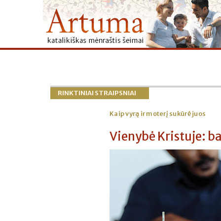
RINKTINIAI STRAIPSNIAI
Kaip vyrą ir moterį sukūrė juos
Vienybė Kristuje: b