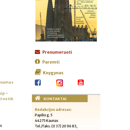
Prenumeruoti
Paremti
Knygynas
škinamas
aip –
KONTAKTAI
i ne tik
Redakcijos adresas:
Papilio g. 5
44275 Kaunas
is
Tel./faks. (0 37) 20 96 83,