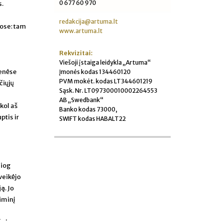
0 677 60 970
s.
redakcija@artuma.lt
gose: tam
www.artuma.lt
Rekvizitai:
Viešoji įstaiga leidykla „Artuma“
menėse
Įmonės kodas 134460120
PVM mokėt. kodas LT344601219
čiųjų
Sąsk. Nr. LT097300010002264553
AB „Swedbank“
kol aš
Banko kodas 73000,
ptis ir
SWIFT kodas HABALT22
siog
veikėjo
ą. Jo
riminį