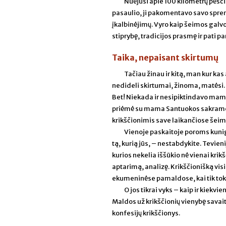
Nuėjusi apie 100 kilometrų pėsči
pasaulio, ji pakomentavo savo spren
įkalbinėjimų. Vyro kaip šeimos galvo
stiprybę, tradicijos prasmę ir pati p
Taika, nepaisant skirtumų
Tačiau žinau ir kitą, man kur ka
nedideli skirtumai, žinoma, matėsi. 
Bet! Niekada ir nesipiktindavo mamo
priėmė su mama Santuokos sakramen
krikščionimis save laikančiose šeimos
Vienoje paskaitoje poroms kuniga
tą, kurią jūs, – nestabdykite. Tevien
kurios nekelia iššūkio nė vienai kri
aptarimą, analizę. Krikščionišką vi
ekumeninėse pamaldose, kai tik tok
O jos tikrai vyks – kaip ir kiek
Maldos už krikščionių vienybę savait
konfesijų krikščionys.