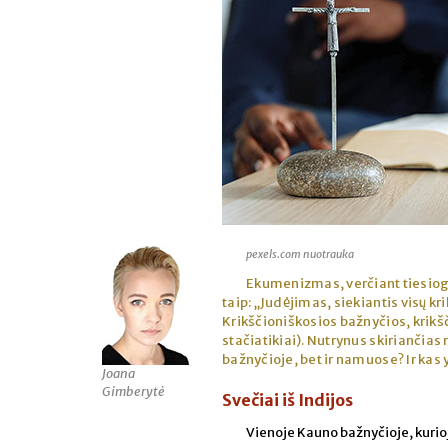
pexels.com nuotrauka
Ekumenizmas, verčiant tiesiogia
taip: „Judėjimas, siekiantis visų k
Krikščioniškosios bažnyčios, krikšč
stačiatikiai). Nutrynus skiriančias 
bažnyčioje, bet ir namuose? Ir kas 
Joana
Gimberytė
Svečiai iš Indijos
Vienoje Kauno bažnyčioje, kurio