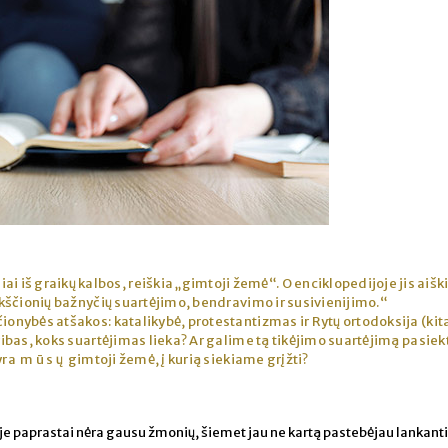
i iš graikų kalbos, reiškia „gimtoji žemė“. O enciklopedijoje jis ai
rikščionių bažnyčių suartėjimo, bendravimo ir susivienijimo.“
ionybės atšakos: katalikybė, protestantizmas ir Rytų ortodoksija (kit
ribas, koks suartėjimas lieka? Ar galime tą tikėjimo suartėjimą pasiekt
yra m ū s ų gimtoji žemė, į kurią siekiame grįžti?
je paprastai nėra gausu žmonių, šiemet jau ne kartą pastebėjau lankant