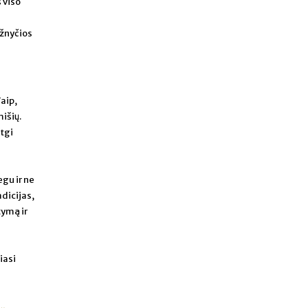
 viso
ažnyčios
Taip,
mišių.
tgi
egu ir ne
adicijas,
tymą ir
iasi