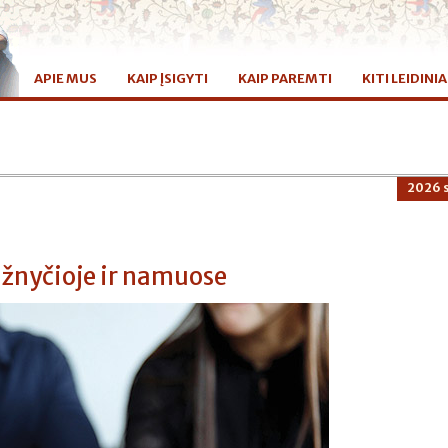
APIE MUS
KAIP ĮSIGYTI
KAIP PAREMTI
KITI LEIDINIA
2026 s
ažnyčioje ir namuose