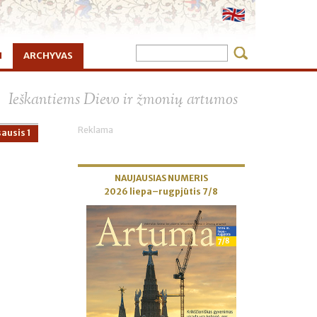
I
ARCHYVAS
×
Ieškantiems Dievo ir žmonių artumos
Reklama
ausis 1
NAUJAUSIAS NUMERIS
2026 liepa–rugpjūtis 7/8