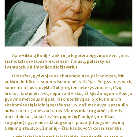
Apie Viktorą Emilį Franklį ir jo logoterapiją žino ne visi, nors
šis mokslas svarbus kiekvienam iš mūsų, gal išskyrus
šventuosius ir žmonijos didžiavyrius.
Filosofas, gydytojas psichoterapeutas, psichologas, itin
aukštos kultūros asmuo, visuomenės veikėjas. Pergyvenęs nacių
koncentracijos stovyklų Golgotą, ten netekęs žmonos, tėvų,
brolio ir brolienės, bet, nepaisant visko, išlikęs Žmogumi. Apie jo
gydymo metodus ir jį patį rašomos knygos, o jo kūriniai yra
skaitomiausių leidinių sąrašuose. Dvidešimt devynių pasaulio
universitetų garbės daktaras, Vienos miesto garbės pilietis,
mokslininkas, labai žavėjęs popiežių Paulių VI, medikas,
sugrąžinęs gyvenimo džiaugsmą ir prasmę daugybei įvairių
tikėjimų ir tautybių žmonių – štai kas buvo Viktoras Franklis.