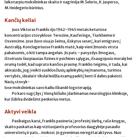
laikotarpiu mokslininkas skaito ir nagrinėja M. Šelerio, K. Jasperso,
M. Heidegerio kūrinius.
Kančių keliai
Juos Viktoras Franklis ėjo 1942–1945 metais keturiose
koncentracijos stovyklose: Terezine, Kauferinge, Tiurkheime ir
Osvencime. Jose žuvo visa jo šeima, išskyrus seserį, kuri emigravo į
Australiją. Konclageriuose Franklis matė, kaip vieni žmonės virsta
pabaisomis, o kiti tampa angelais. Jis pats – pavyzdys žmogaus,
ištvėrusio šiurpiausias fizines ir psichines sąlygas, išsaugojusio moralę bei
orumą todėl, kad suprato kančios prasmę. Franklio teigimu, ir tada, kai
akivaizdu, jog įveikti susiklosčiusių aplinkybių neįmanoma, turimos
vertybės, idealai ir tikslai leidžia esamą padėtį bent iš dalies pakeisti.
Nacių stovyk-
lose mokslininkas savo kailiu išbandė logoterapiją.
Po karo sugrįžęs į Vieną bičiulio įdarbinamas neurologijos klinikoje,
kur išdirba dvidešimt penkerius metus.
Aktyvi veikla
Pasibaigus karui, Franklis pasineria į profesinį darbą, rašo knygas,
skaito paskaitas kaip vizituojantis profesorius daugybėje pasaulio
universitetų ir pats... mokosi. Jo gyvenimas neregėtai aktyvus. Nuo