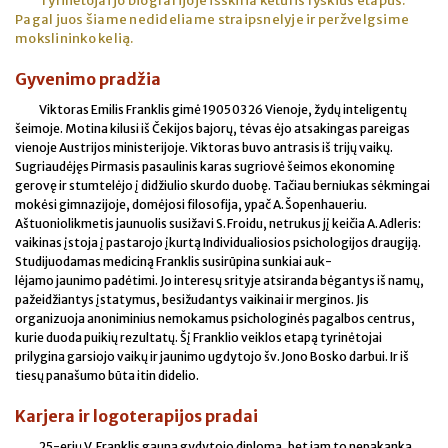
Tyrinėtojai jo biografijoje išskiria keturis ryškius etapus.
Pagal juos šiame nedideliame straipsnelyje ir peržvelgsime
mokslininko kelią.
Gyvenimo pradžia
Viktoras Emilis Franklis gimė 1905 03 26 Vienoje, žydų inteligentų
šeimoje. Motina kilusi iš Čekijos bajorų, tėvas ėjo atsakingas pareigas
vienoje Austrijos ministerijoje. Viktoras buvo antrasis iš trijų vaikų.
Sugriaudėjęs Pirmasis pasaulinis karas sugriovė šeimos ekonominę
gerovę ir stumtelėjo į didžiulio skurdo duobę. Tačiau berniukas sėkmingai
mokėsi gimnazijoje, domėjosi filosofija, ypač A. Šopenhaueriu.
Aštuoniolikmetis jaunuolis susižavi S. Froidu, netrukus jį keičia A. Adleris:
vaikinas įstoja į pastarojo įkurtą Individualiosios psichologijos draugiją.
Studijuodamas mediciną Franklis susirūpina sunkiai auk-
lėjamo jaunimo padėtimi. Jo interesų srityje atsiranda bėgantys iš namų,
pažeidžiantys įstatymus, besižudantys vaikinai ir merginos. Jis
organizuoja anoniminius nemokamus psichologinės pagalbos centrus,
kurie duoda puikių rezultatų. Šį Franklio veiklos etapą tyrinėtojai
prilygina garsiojo vaikų ir jaunimo ugdytojo šv. Jono Bosko darbui. Ir iš
tiesų panašumo būta itin didelio.
Karjera ir logoterapijos pradai
25-erių V. Franklis gauna gydytojo diplomą, bet jam to nepakanka,