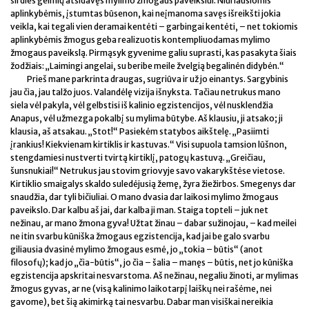
širdies gelmių atsidavęs mylimo žmogaus paveikslui. Niūriausiomis
aplinkybėmis, įstumtas būsenon, kai neįmanoma savęs išreikšti jokia
veikla, kai tegali vien deramai kentėti – garbingai kentėti, – net tokiomis
aplinkybėmis žmogus geba realizuotis kontempliuodamas mylimo
žmogaus paveikslą. Pirmąsyk gyvenime galiu suprasti, kas pasakyta šiais
žodžiais: „Laimingi angelai, su beribe meile žvelgią begalinėn didybėn.“
Prieš mane parkrinta draugas, sugriūva ir už jo einantys. Sargybinis
jau čia, jau talžo juos. Valandėlę vizija išnyksta. Tačiau netrukus mano
siela vėl pakyla, vėl gelbstisi iš kalinio egzistencijos, vėl nusklendžia
Anapus, vėl užmezga pokalbį su mylima būtybe. Aš klausiu, ji atsako; ji
klausia, aš atsakau. „Stot!“ Pasiekėm statybos aikštelę. „Pasiimti
įrankius! Kiekvienam kirtiklis ir kastuvas.“ Visi supuola tamsion lūšnon,
stengdamiesi nustverti tvirtą kirtiklį, patogų kastuvą. „Greičiau,
šunsnukiai!“ Netrukus jau stovim griovyje savo vakarykštėse vietose.
Kirtiklio smaigalys skaldo suledėjusią žemę, žyra žiežirbos. Smegenys dar
snaudžia, dar tyli bičiuliai. O mano dvasia dar laikosi mylimo žmogaus
paveikslo. Dar kalbu aš jai, dar kalba ji man. Staiga topteli – juk net
nežinau, ar mano žmona gyva! Užtat žinau – dabar sužinojau, – kad meilei
ne itin svarbu kūniška žmogaus egzistencija, kad jai be galo svarbu
giliausia dvasinė mylimo žmogaus esmė, jo „tokia – būtis“ (anot
filosofų); kad jo „čia-būtis“, jo čia – šalia – manęs – būtis, net jo kūniška
egzistencija apskritai nesvarstoma. Aš nežinau, negaliu žinoti, ar mylimas
žmogus gyvas, ar ne (visą kalinimo laikotarpį laiškų nei rašėme, nei
gavome), bet šią akimirką tai nesvarbu. Dabar man visiškai nereikia