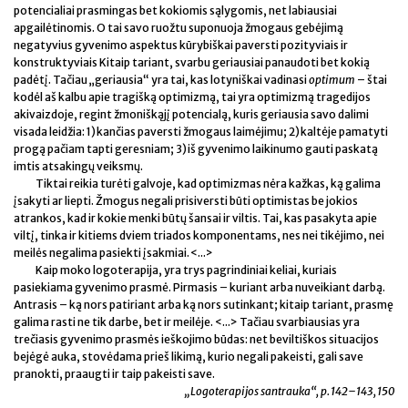
potencialiai prasmingas bet kokiomis sąlygomis, net labiausiai
apgailėtinomis. O tai savo ruožtu suponuoja žmogaus gebėjimą
negatyvius gyvenimo aspektus kūrybiškai paversti pozityviais ir
konstruktyviais Kitaip tariant, svarbu geriausiai panaudoti bet kokią
padėtį. Tačiau „geriausia“ yra tai, kas lotyniškai vadinasi
optimum
– štai
kodėl aš kalbu apie tragišką optimizmą, tai yra optimizmą tragedijos
akivaizdoje, regint žmoniškąjį potencialą, kuris geriausia savo dalimi
visada leidžia: 1) kančias paversti žmogaus laimėjimu; 2) kaltėje pamatyti
progą pačiam tapti geresniam; 3) iš gyvenimo laikinumo gauti paskatą
imtis atsakingų veiksmų.
Tiktai reikia turėti galvoje, kad optimizmas nėra kažkas, ką galima
įsakyti ar liepti. Žmogus negali prisiversti būti optimistas be jokios
atrankos, kad ir kokie menki būtų šansai ir viltis. Tai, kas pasakyta apie
viltį, tinka ir kitiems dviem triados komponentams, nes nei tikėjimo, nei
meilės negalima pasiekti įsakmiai. <...>
Kaip moko logoterapija, yra trys pagrindiniai keliai, kuriais
pasiekiama gyvenimo prasmė. Pirmasis – kuriant arba nuveikiant darbą.
Antrasis – ką nors patiriant arba ką nors sutinkant; kitaip tariant, prasmę
galima rasti ne tik darbe, bet ir meilėje. <...> Tačiau svarbiausias yra
trečiasis gyvenimo prasmės ieškojimo būdas: net beviltiškos situacijos
bejėgė auka, stovėdama prieš likimą, kurio negali pakeisti, gali save
pranokti, praaugti ir taip pakeisti save.
„Logoterapijos santrauka“, p. 142–143, 150