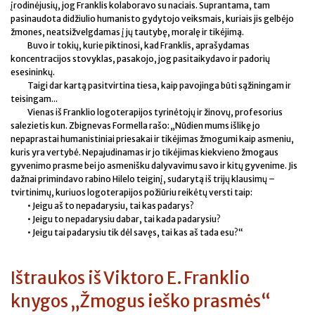
įrodinėjusių, jog Franklis kolaboravo su naciais. Suprantama, tam
pasinaudota didžiulio humanisto gydytojo veiksmais, kuriais jis gelbėjo
žmones, neatsižvelgdamas į jų tautybę, moralę ir tikėjimą.
Buvo ir tokių, kurie piktinosi, kad Franklis, aprašydamas
koncentracijos stovyklas, pasakojo, jog pasitaikydavo ir padorių
esesininkų.
Taigi dar kartą pasitvirtina tiesa, kaip pavojinga būti sąžiningam ir
teisingam...
Vienas iš Franklio logoterapijos tyrinėtojų ir žinovų, profesorius
salezietis kun. Zbignevas Formella rašo: „Nūdien mums išlikę jo
nepaprastai humanistiniai priesakai ir tikėjimas žmogumi kaip asmeniu,
kuris yra vertybė. Nepajudinamas ir jo tikėjimas kiekvieno žmogaus
gyvenimo prasme bei jo asmenišku dalyvavimu savo ir kitų gyvenime. Jis
dažnai primindavo rabino Hilelo teiginį, sudarytą iš trijų klausimų –
tvirtinimų, kuriuos logoterapijos požiūriu reikėtų versti taip:
• Jeigu aš to nepadarysiu, tai kas padarys?
• Jeigu to nepadarysiu dabar, tai kada padarysiu?
• Jeigu tai padarysiu tik dėl savęs, tai kas aš tada esu?“
Ištraukos iš Viktoro E. Franklio
knygos „Žmogus ieško prasmės“