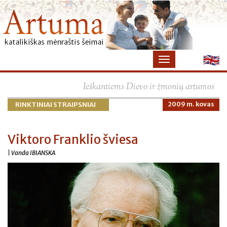
×
Ieškantiems Dievo ir žmonių artumos
RINKTINIAI STRAIPSNIAI
2009 m. kovas
Viktoro Franklio šviesa
| Vanda IBIANSKA