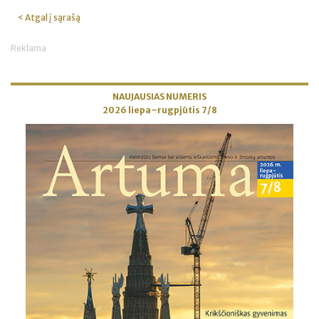
< Atgal į sąrašą
Reklama
NAUJAUSIAS NUMERIS
2026 liepa–rugpjūtis 7/8