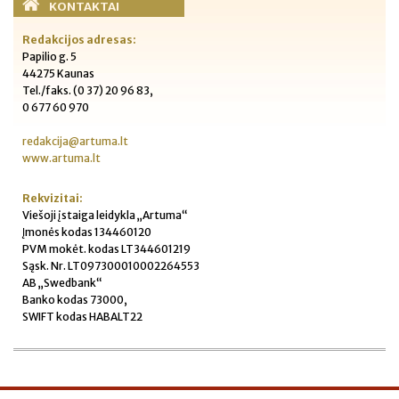
KONTAKTAI
Redakcijos adresas:
Papilio g. 5
44275 Kaunas
Tel./faks. (0 37) 20 96 83,
0 677 60 970
redakcija@artuma.lt
www.artuma.lt
Rekvizitai:
Viešoji įstaiga leidykla „Artuma“
Įmonės kodas 134460120
PVM mokėt. kodas LT344601219
Sąsk. Nr. LT097300010002264553
AB „Swedbank“
Banko kodas 73000,
SWIFT kodas HABALT22