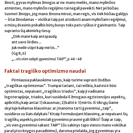
žinoti, gyvas mylimas žmogus ar ne: mano meilės, mano mylinčios
atminties, mano mylinčio regėjimo tai negali paveikti. Net jei būčiau
tuomet žinojęs, jog mano žmona mirusi, man regis, vis tiek būčiau galėjęs
– šitai žinodamas – visiškai taip pat atsiduoti anam mylinčiam regėjimui,
o mūsų dvasinis pokalbis būtų buvęs toks pats ryškus ir gaivinantis. Taip
suprantu šią akimirką tiesą:
„Dėk mane kaip antspaudą
ant savo širdies....
Juk meilė stipri kaip mirtis...“
(Gg 8, 6)
„...vis vien sakyti gyvenimui TAIP“, p. 46–48
Faktai tragiško optimizmo naudai
Pirmiausia paklauskime savęs, kaip turime suprasti žodžius
„tragiškas optimizmas“. Trumpai tariant, tai reiškia, kad esi ir būsi
optimistas, nepaisant „tragiškos triados“, kaip ji vadinama
logoterapijoje, triados, kuri susideda iš žmogaus egzistencijos aspektų,
apibrėžtų kaip antai: 1) skausmas; 2) kaltė ir 3) mirtis. Iš tikrųjų šiame
skyriuje keliamas klausimas: ar įmanoma tarti gyvenimui „taip“,
susidūrus su šiais dalykais? Kitaip formuluojant klausimą, ar nepaisant šių
tragiškų aspektų potenciali gyvenimo prasmė gali išlikti? Šiaip ar taip,
„vis vien gyvenimui sakant TAIP“ (šis sakinys tapo vienos mano vokiškai
parašytos knygos pavadinimu), daroma prielaida, jog gyvenimas yra