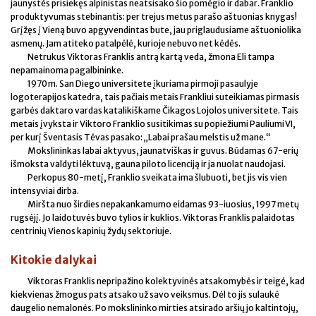
jaunystės prisiekęs alpinistas neatsisako šio pomėgio ir dabar. Franklio
produktyvumas stebinantis: per trejus metus parašo aštuonias knygas!
Grįžęs į Vieną buvo apgyvendintas bute, jau priglaudusiame aštuoniolika
asmenų. Jam atiteko patalpėlė, kurioje nebuvo net kėdės.
Netrukus Viktoras Franklis antrą kartą veda, žmona Eli tampa
nepamainoma pagalbininke.
1970 m. San Diego universitete įkuriama pirmoji pasaulyje
logoterapijos katedra, tais pačiais metais Frankliui suteikiamas pirmasis
garbės daktaro vardas katalikiškame Čikagos Lojolos universitete. Tais
metais įvyksta ir Viktoro Franklio susitikimas su popiežiumi Pauliumi VI,
per kurį Šventasis Tėvas pasako: „Labai prašau melstis už mane.“
Mokslininkas labai aktyvus, jaunatviškas ir guvus. Būdamas 67-erių
išmoksta valdyti lėktuvą, gauna piloto licenciją ir ja nuolat naudojasi.
Perkopus 80-metį, Franklio sveikata ima šlubuoti, bet jis vis vien
intensyviai dirba.
Miršta nuo širdies nepakankamumo eidamas 93-iuosius, 1997 metų
rugsėjį. Jo laidotuvės buvo tylios ir kuklios. Viktoras Franklis palaidotas
centrinių Vienos kapinių žydų sektoriuje.
Kitokie dalykai
Viktoras Franklis nepripažino kolektyvinės atsakomybės ir teigė, kad
kiekvienas žmogus pats atsako už savo veiksmus. Dėl to jis sulaukė
daugelio nemalonės. Po mokslininko mirties atsirado aršių jo kaltintojų,