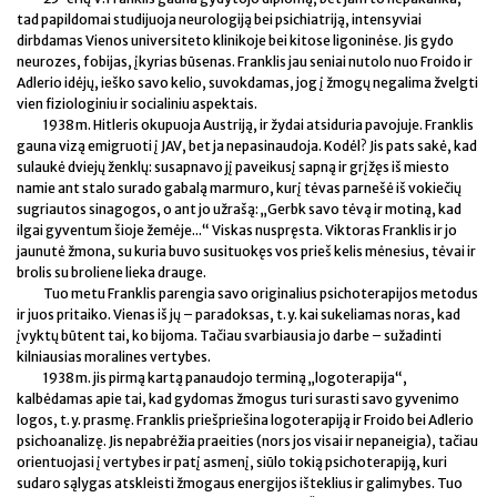
tad papildomai studijuoja neurologiją bei psichiatriją, intensyviai
dirbdamas Vienos universiteto klinikoje bei kitose ligoninėse. Jis gydo
neurozes, fobijas, įkyrias būsenas. Franklis jau seniai nutolo nuo Froido ir
Adlerio idėjų, ieško savo kelio, suvokdamas, jog į žmogų negalima žvelgti
vien fiziologiniu ir socialiniu aspektais.
1938 m. Hitleris okupuoja Austriją, ir žydai atsiduria pavojuje. Franklis
gauna vizą emigruoti į JAV, bet ja nepasinaudoja. Kodėl? Jis pats sakė, kad
sulaukė dviejų ženklų: susapnavo jį paveikusį sapną ir grįžęs iš miesto
namie ant stalo surado gabalą marmuro, kurį tėvas parnešė iš vokiečių
sugriautos sinagogos, o ant jo užrašą: „Gerbk savo tėvą ir motiną, kad
ilgai gyventum šioje žemėje...“ Viskas nuspręsta. Viktoras Franklis ir jo
jaunutė žmona, su kuria buvo susituokęs vos prieš kelis mėnesius, tėvai ir
brolis su broliene lieka drauge.
Tuo metu Franklis parengia savo originalius psichoterapijos metodus
ir juos pritaiko. Vienas iš jų – paradoksas, t. y. kai sukeliamas noras, kad
įvyktų būtent tai, ko bijoma. Tačiau svarbiausia jo darbe – sužadinti
kilniausias moralines vertybes.
1938 m. jis pirmą kartą panaudojo terminą „logoterapija“,
kalbėdamas apie tai, kad gydomas žmogus turi surasti savo gyvenimo
logos, t. y. prasmę. Franklis priešpriešina logoterapiją ir Froido bei Adlerio
psichoanalizę. Jis nepabrėžia praeities (nors jos visai ir nepaneigia), tačiau
orientuojasi į vertybes ir patį asmenį, siūlo tokią psichoterapiją, kuri
sudaro sąlygas atskleisti žmogaus energijos išteklius ir galimybes. Tuo