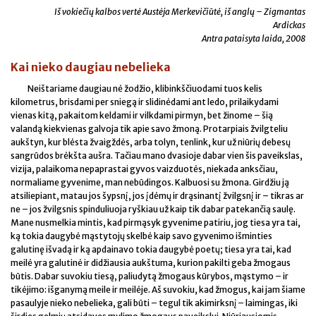
Iš vokiečių kalbos vertė Austėja Merkevičiūtė, iš anglų – Zigmantas
Ardickas
Antra pataisyta laida, 2008
Kai nieko daugiau nebelieka
Neištariame daugiau nė žodžio, klibinkščiuodami tuos kelis
kilometrus, brisdami per sniegą ir slidinėdami ant ledo, prilaikydami
vienas kitą, pakaitom keldami ir vilkdami pirmyn, bet žinome – šią
valandą kiekvienas galvoja tik apie savo žmoną. Protarpiais žvilgteliu
aukštyn, kur blėsta žvaigždės, arba tolyn, tenlink, kur už niūrių debesų
sangrūdos brėkšta aušra. Tačiau mano dvasioje dabar vien šis paveikslas,
vizija, palaikoma nepaprastai gyvos vaizduotės, niekada anksčiau,
normaliame gyvenime, man nebūdingos. Kalbuosi su žmona. Girdžiu ją
atsiliepiant, matau jos šypsnį, jos įdėmų ir drąsinantį žvilgsnį ir – tikras ar
ne – jos žvilgsnis spinduliuoja ryškiau už kaip tik dabar patekančią saulę.
Mane nusmelkia mintis, kad pirmąsyk gyvenime patiriu, jog tiesa yra tai,
ką tokia daugybė mąstytojų skelbė kaip savo gyvenimo išminties
galutinę išvadą ir ką apdainavo tokia daugybė poetų; tiesa yra tai, kad
meilė yra galutinė ir didžiausia aukštuma, kurion pakilti geba žmogaus
būtis. Dabar suvokiu tiesą, paliudytą žmogaus kūrybos, mąstymo – ir
tikėjimo: išganymą meile ir meilėje. Aš suvokiu, kad žmogus, kai jam šiame
pasaulyje nieko nebelieka, gali būti – tegul tik akimirksnį – laimingas, iki