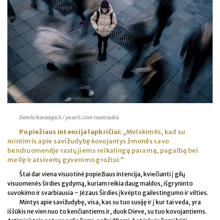
Damla Karaagacli / pexels.com nuotrauka
Popiežiaus intencija lapkričiui:
„Melskimės, kad su
mintimis apie savižudybę kovojantys žmonės savo
bendruomenėje rastų jiems reikalingą paramą, pagalbą bei
meilę ir atsivertų gyvenimo grožiui.“
Štai dar viena visuotinė popiežiaus intencija, kviečianti į gilų
visuomenės širdies gydymą, kuriam reikia daug maldos, išgryninto
suvokimo ir svarbiausia – Jėzaus Širdies įkvėpto gailestingumo ir vilties.
Mintys apie savižudybę, visa, kas su tuo susiję ir į kur tai veda, yra
iššūkis ne vien nuo to kenčiantiems ir, duok Dieve, su tuo kovojantiems.