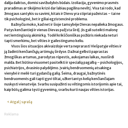
dalija daiktus, domisi savižudybės būdais. Izoliacija, gyvenimo prasmės
praradimas ar tikėjimo krizė dar labiau pagilina neviltį. Visa tai rodo, kad
žmogaus santykis su savimi, kitais ir Dievu yra stipriai pažeistas – tai ne
tik psichologinė, bet ir giliai egzistencinė problema.
Bažnyčia moko, kad net ir šioje tamsybėje Dievas nepalieka žmogaus.
Patys kenčiantieji ir vienas Dievas pažįsta širdį. Jis gali suteikti malonę
net lemtingiusią akimirką. Todėl krikščioniškas požiūris niekada neturi
tapti smerkimu, bet vilties ir gailestingumo keliu.
Visos šios situacijos akivaizdoje verta neprarasti Viešpatyje vilties ir
ją žadinti kenčiančiųjų artimųjų širdyse. Dažnai gelbsti paprastas
žmogiškas artumas, parodytas rūpestis, aukojamas laikas, nuoširdi
malda. Bet būtina visuomet pasitelkti ir specialią pagalbą – psichologijos,
psichiatrijos, dvasinio palydėjimo. Įvairių bendruomenių atsakinga
vienybė ir meilė turi gydančią galią. Šeima, draugai, bažnytinės
bendruomenės gali tapti gyvi tiltai, užkertantys kelią kenčiančiajam
nuskęsti vienatvėje. Svarbu susipažinti su viltingomis istorijomis apie tai,
kaip būtų galima tęsti gyvenimą, svarbu kurti naujas vilties istorijas.
< Atgal į sąrašą
Reklama