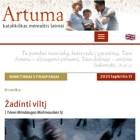
×
Tu parodysi man taką, kuris veda į gyvenimą. Tavo
Artume – džiaugsmo pilnatvė, Tavo dešinėje – amžina
linksmybė.
(Ps 16, 11)
RINKTINIAI STRAIPSNIAI
2025 lapkritis 11
Kronika
Žadinti viltį
| Tėvas Mindaugas Malinauskas SJ