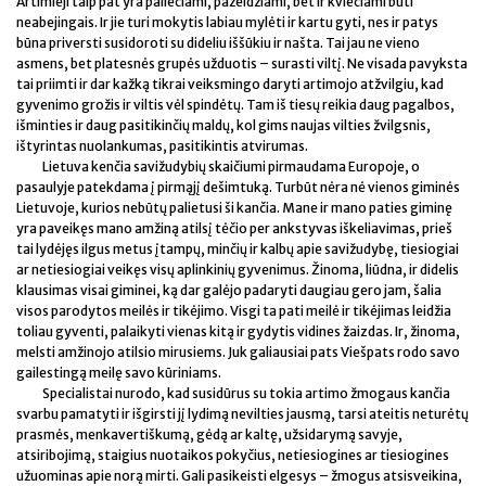
Artimieji taip pat yra paliečiami, pažeidžiami, bet ir kviečiami būti
neabejingais. Ir jie turi mokytis labiau mylėti ir kartu gyti, nes ir patys
būna priversti susidoroti su dideliu iššūkiu ir našta. Tai jau ne vieno
asmens, bet platesnės grupės užduotis – surasti viltį. Ne visada pavyksta
tai priimti ir dar kažką tikrai veiksmingo daryti artimojo atžvilgiu, kad
gyvenimo grožis ir viltis vėl spindėtų. Tam iš tiesų reikia daug pagalbos,
išminties ir daug pasitikinčių maldų, kol gims naujas vilties žvilgsnis,
ištyrintas nuolankumas, pasitikintis atvirumas.
Lietuva kenčia savižudybių skaičiumi pirmaudama Europoje, o
pasaulyje patekdama į pirmąjį dešimtuką. Turbūt nėra nė vienos giminės
Lietuvoje, kurios nebūtų palietusi ši kančia. Mane ir mano paties giminę
yra paveikęs mano amžiną atilsį tėčio per ankstyvas iškeliavimas, prieš
tai lydėjęs ilgus metus įtampų, minčių ir kalbų apie savižudybę, tiesiogiai
ar netiesiogiai veikęs visų aplinkinių gyvenimus. Žinoma, liūdna, ir didelis
klausimas visai giminei, ką dar galėjo padaryti daugiau gero jam, šalia
visos parodytos meilės ir tikėjimo. Visgi ta pati meilė ir tikėjimas leidžia
toliau gyventi, palaikyti vienas kitą ir gydytis vidines žaizdas. Ir, žinoma,
melsti amžinojo atilsio mirusiems. Juk galiausiai pats Viešpats rodo savo
gailestingą meilę savo kūriniams.
Specialistai nurodo, kad susidūrus su tokia artimo žmogaus kančia
svarbu pamatyti ir išgirsti jį lydimą nevilties jausmą, tarsi ateitis neturėtų
prasmės, menkavertiškumą, gėdą ar kaltę, užsidarymą savyje,
atsiribojimą, staigius nuotaikos pokyčius, netiesiogines ar tiesiogines
užuominas apie norą mirti. Gali pasikeisti elgesys – žmogus atsisveikina,