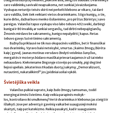
Dauguma bažnyčių medinės, plūktine asla, dengtos šiaudais. Dvarininkų ir
caro valdininkų savivalė neapsakoma, net sunkiai įsivaizduojama.
Vyskupas neturėjo teisės skirti nei perkelti klebono ar vikaro, tai darė
caro valdžia, šiek tiek veikiant vietos dvarininkams. Stigo kunigų, o tie,
kurie dirbo, dažnai buvo menko išsilavinimo, pro pirštus žiūrintys į savo
pareigas. Valančiui tapus vyskupu viso labo tebuvo 492 sveiki, darbingi
kunigai ir 80 invalidų ar sunkiai sergančių, tad dirbti nebepajėgiančių.
Žmonės mirdavo be sakramentų, kunigo nepalydėti į kapus. Retas
tebuvo gavęs Sutvirtinimo sakramentą.
Bažnyčia priklausė ne tik nuo okupacinės valdžios, bet ir finansiškai
nuo dvarininkų. Vyravo baisi neteisybė, smurtas. Į kaimo žmogų žiūrėta
kaip į gyvulį. Jaunas motinas versdavo žindyti veislinius šunyčius,
mergaitės ir moterys būdavo masiškai prievartaujamos ir už tai nieko
nebausdavo. Kiekviename žingsnyje stovėjo po smuklę, pigi degtinė
liejosi upeliais. Jekaterinos II kadais duotą įsakymą: „Demoralizuoti,
nutautinti, nukatalikinti!“ jos įpėdiniai uoliai vykdė.
Švietėjiška veikla
Valančius puikiai suprato, kaip žudo žmogų tamsumas, todėl
energingai ėmėsi švietimo. Kaip veikia parapinės mokyk-
los, kontroliavo iki smulkmenų! Vertė dvarininkus ir klebonus jas steigti ir
išlaikyti. Jose per adventą ir gavėnią vaikai bei suaugusieji mokėsi
skaityti, taip pat katekizmo. Reikia pasakyti, kad ir suaugusiems