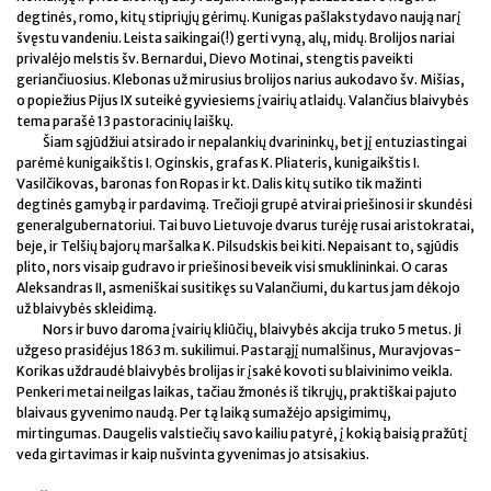
degtinės, romo, kitų stipriųjų gėrimų. Kunigas pašlakstydavo naują narį
švęstu vandeniu. Leista saikingai(!) gerti vyną, alų, midų. Brolijos nariai
privalėjo melstis šv. Bernardui, Dievo Motinai, stengtis paveikti
geriančiuosius. Klebonas už mirusius brolijos narius aukodavo šv. Mišias,
o popiežius Pijus IX suteikė gyviesiems įvairių atlaidų. Valančius blaivybės
tema parašė 13 pastoracinių laiškų.
Šiam sąjūdžiui atsirado ir nepalankių dvarininkų, bet jį entuziastingai
parėmė kunigaikštis I. Oginskis, grafas K. Pliateris, kunigaikštis I.
Vasilčikovas, baronas fon Ropas ir kt. Dalis kitų sutiko tik mažinti
degtinės gamybą ir pardavimą. Trečioji grupė atvirai priešinosi ir skundėsi
generalgubernatoriui. Tai buvo Lietuvoje dvarus turėję rusai aristokratai,
beje, ir Telšių bajorų maršalka K. Pilsudskis bei kiti. Nepaisant to, sąjūdis
plito, nors visaip gudravo ir priešinosi beveik visi smuklininkai. O caras
Aleksandras II, asmeniškai susitikęs su Valančiumi, du kartus jam dėkojo
už blaivybės skleidimą.
Nors ir buvo daroma įvairių kliūčių, blaivybės akcija truko 5 metus. Ji
užgeso prasidėjus 1863 m. sukilimui. Pastarąjį numalšinus, Muravjovas-
Korikas uždraudė blaivybės brolijas ir įsakė kovoti su blaivinimo veikla.
Penkeri metai neilgas laikas, tačiau žmonės iš tikrųjų, praktiškai pajuto
blaivaus gyvenimo naudą. Per tą laiką sumažėjo apsigimimų,
mirtingumas. Daugelis valstiečių savo kailiu patyrė, į kokią baisią pražūtį
veda girtavimas ir kaip nušvinta gyvenimas jo atsisakius.