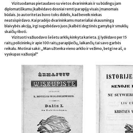
Vizituodamas pietaudavo su vietos dvarininkais ir su būdingu jam
diplomatiškumu įkalbėdavo dosniai remti parapiją visais įmanomais
būdais. Jo autoritetas buvo toks didelis, kad beveik niekas
neatsispirdavo. Kai pradėjo dvarininkams materialiai skausmingą
blaivybės akciją, irgi sugebėdavo juos įkalbėti degtinės gamybą ir smuklių
skaičių riboti.
Vizituoti važiuodavo šešetu arklių kinkyta karieta. Jį lydėdavo per 15
raitų policininkų ir apie 100 raitų parapijiečių, laikančių tai savo garbės
reikalu. Motinai sakė: „Man užtenka vieno arklio ir vežimo, betgi ne aš, o
vyskupas važiuoja!“