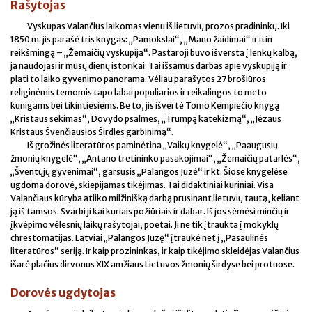
Rašytojas
Vyskupas Valančius laikomas vienu iš lietuvių prozos pradininkų. Iki
1850 m. jis parašė tris knygas: „Pamokslai“, „Mano žaidimai“ ir itin
reikšmingą – „Žemaičių vyskupija“. Pastaroji buvo išversta į lenkų kalbą,
ja naudojasi ir mūsų dienų istorikai. Tai išsamus darbas apie vyskupiją ir
plati to laiko gyvenimo panorama. Vėliau parašytos 27 brošiūros
religinėmis temomis tapo labai populiarios ir reikalingos to meto
kunigams bei tikintiesiems. Be to, jis išvertė Tomo Kempiečio knygą
„Kristaus sekimas“, Dovydo psalmes, „Trumpą katekizmą“, „Jėzaus
Kristaus Švenčiausios Širdies garbinimą“.
Iš grožinės literatūros paminėtina „Vaikų knygelė“, „Paaugusių
žmonių knygelė“, „Antano tretininko pasakojimai“, „Žemaičių patarlės“,
„Šventųjų gyvenimai“, garsusis „Palangos Juzė“ ir kt. Šiose knygelėse
ugdoma dorovė, skiepijamas tikėjimas. Tai didaktiniai kūriniai. Visa
Valančiaus kūryba atliko milžinišką darbą prusinant lietuvių tautą, keliant
ją iš tamsos. Svarbi ji kai kuriais požiūriais ir dabar. Iš jos sėmėsi minčių ir
įkvėpimo vėlesnių laikų rašytojai, poetai. Ji ne tik įtraukta į mokyklų
chrestomatijas. Latviai „Palangos Juzę“ įtraukė net į „Pasaulinės
literatūros“ seriją. Ir kaip prozininkas, ir kaip tikėjimo skleidėjas Valančius
išarė plačius dirvonus XIX amžiaus Lietuvos žmonių širdyse bei protuose.
Dorovės ugdytojas