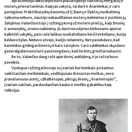
Aprašomuoju laikotarpiu buvo plačiai išplitęs valstiečių mergaičių ir
moterų prievartavimas. Kaip jau sakyta, tai darė ir dvarininkai, ir caro
pareigūnai. Praktiškai jokių bausmių už šį žiaurų ir šlykštų nusikaltimą
taikoma nebuvo, siautėjo nebaudžiamas moterų niekinimas ir psichinis jų
žalojimas.Valančiusstojo į ryžtingą kovą už moteris prieš jų, kaip žmonių
ir asmenybių, orumo naikinimą. Jis davė nurodymus klebonams apietai
kalbėtiiš sakyklų, pats rašė laiškus nusikaltėliams bei ištvirkėliams, kurija
keldavo bylas. Nebuvo atvejo, kad jis nelaimėtų. Net pasiekdavo, kad
karininkus gėdingai išmestų iš karo tarnybos. Caro valdininkus skųsdavo
generalgubernatoriui ir pasistengdavo, kad šie būtų griežtai nubausti.
Be to, Valančius daug rašė apie dorinį auklėjimą, ir jo raštai buvo
paveikūs.
Vyskupas ryžtingai kovojo su įvairiais burtininkais: po kaimus
vaikštančiais meškininkais, vedžiojusiais dresuotas meškas, neva
pranašavusias ateitį, užkalbėtojais, piktųjų dvasių „išvarinėtojais“,
įvairiais sukčiais, parduodančiais kaulus ir medžio gabalėlius kaip
relikvijas.