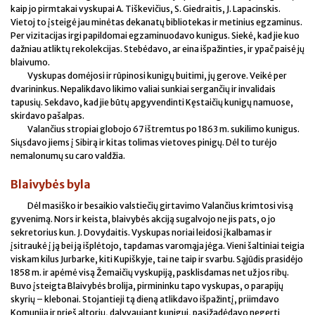
kaip jo pirmtakai vyskupai A. Tiškevičius, S. Giedraitis, J. Lapacinskis.
Vietoj to įsteigė jau minėtas dekanatų bibliotekas ir metinius egzaminus.
Per vizitacijas irgi papildomai egzaminuodavo kunigus. Siekė, kad jie kuo
dažniau atliktų rekolekcijas. Stebėdavo, ar eina išpažinties, ir ypač paisė jų
blaivumo.
Vyskupas domėjosi ir rūpinosi kunigų buitimi, jų gerove. Veikė per
dvarininkus. Nepalikdavo likimo valiai sunkiai sergančių ir invalidais
tapusių. Sekdavo, kad jie būtų apgyvendinti Kęstaičių kunigų namuose,
skirdavo pašalpas.
Valančius stropiai globojo 67 ištremtus po 1863 m. sukilimo kunigus.
Siųsdavo jiems į Sibirą ir kitas tolimas vietoves pinigų. Dėl to turėjo
nemalonumų su caro valdžia.
Blaivybės byla
Dėl masiško ir besaikio valstiečių girtavimo Valančius krimtosi visą
gyvenimą. Nors ir keista, blaivybės akciją sugalvojo ne jis pats, o jo
sekretorius kun. J. Dovydaitis. Vyskupas noriai leidosi įkalbamas ir
įsitraukė į ją bei ją išplėtojo, tapdamas varomąja jėga. Vieni šaltiniai teigia
viskam kilus Jurbarke, kiti Kupiškyje, tai ne taip ir svarbu. Sąjūdis prasidėjo
1858 m. ir apėmė visą Žemaičių vyskupiją, pasklisdamas net už jos ribų.
Buvo įsteigta Blaivybės brolija, pirmininku tapo vyskupas, o parapijų
skyrių – klebonai. Stojantieji tą dieną atlikdavo išpažintį, priimdavo
Komuniją ir prieš altorių, dalyvaujant kunigui, pasižadėdavo negerti