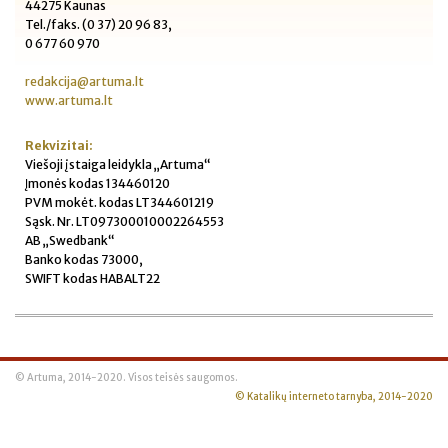
44275 Kaunas
Tel./faks. (0 37) 20 96 83,
0 677 60 970
redakcija@artuma.lt
www.artuma.lt
Rekvizitai:
Viešoji įstaiga leidykla „Artuma“
Įmonės kodas 134460120
PVM mokėt. kodas LT344601219
Sąsk. Nr. LT097300010002264553
AB „Swedbank“
Banko kodas 73000,
SWIFT kodas HABALT22
© Artuma, 2014-2020. Visos teisės saugomos.
© Katalikų interneto tarnyba, 2014-2020