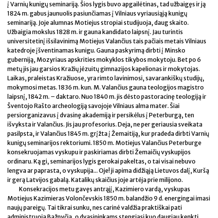
į Varnių kunigų seminariją. Šios lygis buvo apgailėtinas, tad užbaigęs ir ją
1824 m. gabus jaunuolis pasiunčiamas į Vilniaus vyriausiąją kunigų
seminariją. Joje alumnas Motiejus stropiai studijuoja, daug skaito.
Užbaigia mokslus 1828 m. ir gauna kandidato laipsnį. Jau turintis
universitetinį išsilavinimą Motiejus Valančius tais pačiais metais Vilniaus
katedroje įšventinamas kunigu. Gauna paskyrimą dirbti į Minsko
guberniją, Mozyriaus apskrities mokyklos tikybos mokytoju. Bet po 6
metų jis jau garsios Kražių jėzuitų gimnazijos kapelionas ir mokytojas.
Laikas, praleistas Kražiuose, yra rimto lavinimosi, savarankiškų studijų,
mokymosi metas. 1836 m. kun. M. Valančius gauna teologijos magistro
laipsnį, 1842 m. – daktaro. Nuo 1840 m. jis dėsto pastoracinę teologiją ir
Šventojo Rašto archeologiją savojoje Vilniaus alma mater. Šiai
persiorganizavus į dvasinę akademiją ir persikėlus į Peterburgą, ten
išvyksta ir Valančius. Jis jau profesorius. Deja, ne per geriausia sveikata
pasilpsta, ir Valančius 1845 m. grįžta į Žemaitiją, kur pradeda dirbti Varnių
kunigų seminarijos rektoriumi. 1850 m. Motiejus Valančius Peterburge
konsekruojamas vyskupu ir paskiriamas dirbti Žemaičių vyskupijos
ordinaru. Ką gi, seminarijos lygis gerokai pakeltas, o tai visai nebuvo
lengva ar paprasta, o vyskupija... Oje! ji apima didžiąją Lietuvos dalį, Kuršą
ir gerą Latvijos gabalą. Katalikų skaičius joje artėja prie milijono.
Konsekracijos metu gavęs antrąjį, Kazimiero vardą, vyskupas
Motiejus Kazimieras Volončevskis 1850 m. balandžio 9 d. energingai imasi
naujų pareigų. Tai tikrai sunku, nes carinė valdžia praktiškai pati
administruoja Bažnyčią, o dvasininkams stengiasi kuo daugiau kenkti.