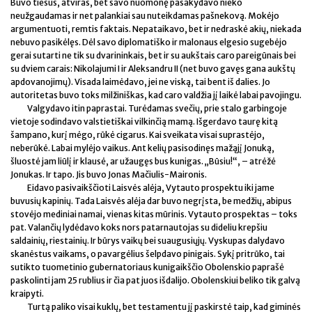
Buvo tiesus, atviras, bet savo nuomonę pasakydavo nieko
neužgaudamas ir net palankiai sau nuteikdamas pašnekovą. Mokėjo
argumentuoti, remtis faktais. Nepataikavo, bet ir nedraskė akių, niekada
nebuvo pasikėlęs. Dėl savo diplomatiško ir malonaus elgesio sugebėjo
gerai sutarti ne tik su dvarininkais, bet ir su aukštais caro pareigūnais bei
su dviem carais: Nikolajumi I ir Aleksandru II (net buvo gavęs gana aukštų
apdovanojimų). Visada laimėdavo, jei ne viską, tai bent iš dalies. Jo
autoritetas buvo toks milžiniškas, kad caro valdžia jį laikė labai pavojingu.
Valgydavo itin paprastai. Turėdamas svečių, prie stalo garbingoje
vietoje sodindavo valstietiškai vilkinčią mamą. Išgerdavo taurę kitą
šampano, kurį mėgo, rūkė cigarus. Kai sveikata visai suprastėjo,
neberūkė. Labai mylėjo vaikus. Ant kelių pasisodinęs mažąjį Jonuką,
šluostė jam liūlį ir klausė, ar užaugęs bus kunigas. „Būsiu!“, – atrėžė
Jonukas. Ir tapo. Jis buvo Jonas Mačiulis-Maironis.
Eidavo pasivaikščioti Laisvės alėja, Vytauto prospektu iki jame
buvusių kapinių. Tada Laisvės alėja dar buvo negrįsta, be medžių, abipus
stovėjo mediniai namai, vienas kitas mūrinis. Vytauto prospektas – toks
pat. Valančių lydėdavo koks nors patarnautojas su dideliu krepšiu
saldainių, riestainių. Ir būrys vaikų bei suaugusiųjų. Vyskupas dalydavo
skanėstus vaikams, o pavargėlius šelpdavo pinigais. Sykį pritrūko, tai
sutikto tuometinio gubernatoriaus kunigaikščio Obolenskio paprašė
paskolinti jam 25 rublius ir čia pat juos išdalijo. Obolenskiui beliko tik galvą
kraipyti.
Turtą paliko visai kuklų, bet testamentu jį paskirstė taip, kad giminės