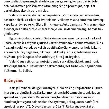
punktualiai. Liepė rengti rekolekcijas per gavėnią, ko taip pat iki tolei
nebuvo. Kovojo prieš valdžios draudimą rengti procesijas, deja, tai
pasiekti pavyko tik po jo mirties.
Valančius noriai klausydavo išpažinčių. Pirma išklausydavo vaikus,
paskui sodiečius ir tik tada dvarininkus. Vaikams visada duodavo dovanų:
kapeiką ar dvi, paveikslėlį, rožinį, knygelę. Aukodamas šv. Mišias nemėgo
giedoti, nes balsą turėjo visai prastą, o klausą dar menkesnę, bet vis tiek
giedodavo!
Egzaminuodavo kunigus Sutaikinimo sakramento tema. Ir reikėjo!
Uždraudė viešas atgailas, kurios kartais žemindavo ar būdavo komiškos.
Pvz., girtuoklį versdavo keliais apeiti bažnyčią, vienoje rankoje laikant
atkimštą butelį degtinės, o kitoje – stikliuką, arba gulėti bažnyčioje
kryžiumi, priešais pastačius atidarytą butelį su degtine.
Valančiaus veiklos tyrinėtojai bando suskaičiuoti, kokiam žmonių
skaičiui jis suteikė Sutvirtinimo sakramentą, bet tai beveik neįmanoma.
Težinoma, kad aibei.
Bažnyčios
Kaip jau minėta, daugelis bažnyčių buvo tiesiog kaip daržinės. Trūko
liturginių drabužių, indų. Kai kur monstrancijų būta medinių, apklijuotų
spalvotais popierėliais. Valančius daug bendravo su dvarininkais ir
duodavo jiems garo kaip reikiant! Sakydavo: „Tai ką,
mosci panie
(liet.
„godotinas pone“), Dievą tvartan įgrūdai?!“ Reikalaudavo statyti