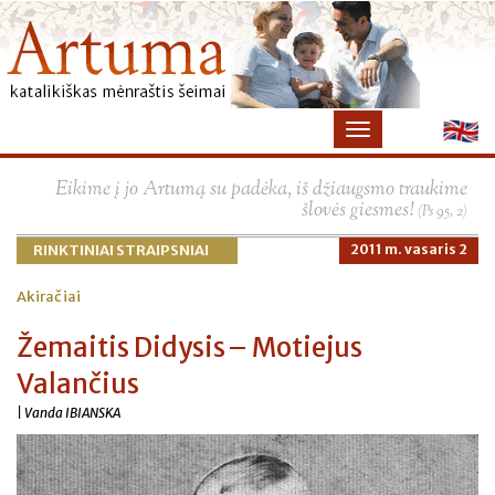
Eikime į jo Artumą su padėka, iš džiaugsmo traukime
šlovės giesmes!
(Ps 95, 2)
RINKTINIAI STRAIPSNIAI
2011 m. vasaris 2
Akiračiai
Žemaitis Didysis – Motiejus
Valančius
| Vanda IBIANSKA