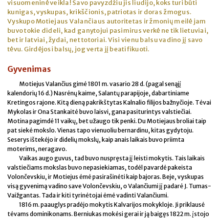
visuomeninė veikla! Savo pavyzdžiu jis liudijo, koks turi būti
kunigas, vyskupas, krikščionis, patriotas ir doras žmogus.
Vyskupo Motiejaus Valančiaus autoritetas ir žmonių meilė jam
buvo tokie dideli, kad ganytojui pasimirus verkė ne tik lietuviai,
bet ir latviai, žydai, net totoriai. Visi vienu balsu vadino jį savo
tėvu. Girdėjosi balsų, jog verta jį beatifikuoti.
Gyvenimas
Motiejus Valančius gimė 1801 m. vasario 28 d. (pagal senąjį
kalendorių 16 d.) Nasrėnų kaime, Salantų parapijoje, dabartiniame
Kretingos rajone. Kitą dieną pakrikštytas Kalnalio filijos bažnyčioje. Tėvai
Mykolas ir Ona Stankaitė buvo laisvi, gana pasiturintys valstiečiai.
Motina pagimdė 11 vaikų, bet užaugo tik penki. Du Motiejaus broliai taip
pat siekė mokslo. Vienas tapo vienuoliu bernardinu, kitas gydytoju.
Seserys ištekėjo ir didelių mokslų, kaip anais laikais buvo priimta
moterims, neragavo.
Vaikas augo guvus, tad buvo nuspręsta jį leisti mokytis. Tais laikais
valstiečiams mokslas buvo nepasiekiamas, todėl pavardė pakeista
Volončevskiu, ir Motiejus ėmė pasirašinėti kaip bajoras. Beje, vyskupas
visą gyvenimą vadino save Volončevskiu, o Valančiumi jį padarė J. Tumas-
Vaižgantas. Tada ir kiti tyrinėtojai ėmė vadinti Valančiumi.
1816 m. paauglys pradėjo mokytis Kalvarijos mokykloje. Ji priklausė
tėvams dominikonams. Berniukas mokėsi gerai ir ją baigęs 1822 m. įstojo