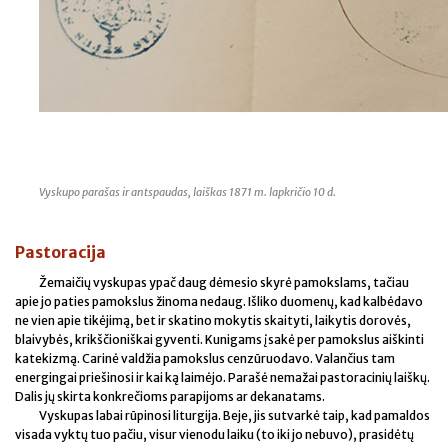
Vyskupo parašas ir antspaudas, laiškas 1871 m. lapkričio 10 d.
Pastoracija
Žemaičių vyskupas ypač daug dėmesio skyrė pamokslams, tačiau
apie jo paties pamokslus žinoma nedaug. Išliko duomenų, kad kalbėdavo
ne vien apie tikėjimą, bet ir skatino mokytis skaityti, laikytis dorovės,
blaivybės, krikščioniškai gyventi. Kunigams įsakė per pamokslus aiškinti
katekizmą. Carinė valdžia pamokslus cenzūruodavo. Valančius tam
energingai priešinosi ir kai ką laimėjo. Parašė nemažai pastoracinių laiškų.
Dalis jų skirta konkrečioms parapijoms ar dekanatams.
Vyskupas labai rūpinosi liturgija. Beje, jis sutvarkė taip, kad pamaldos
visada vyktų tuo pačiu, visur vienodu laiku (to iki jo nebuvo), prasidėtų