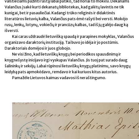
valstiečiams pažinti raštą labai patiko, tad noriai to mokėsi. Dekanams
Valančius įsakė kurti dekanatų bibliotekas, kad galėtų lavintis ne tik
kunigai, bet ir pasauliečiai. Kadangi trūko religinės ir didaktinės
literatūros lietuvių kalba, Valančius pats ėmė rašyti bei versti. Mokėjo
rusų, lenkų, lotynų, vokiečių ir prancūzų kalbas, tad iš jų galėjo daug ką
išversti.
Kai caras uždraudė lietuvišką spaudą ir parapines mokyklas, Valančius
organizavo daraktorių instituciją. Tai buvo jo idėja ir jo postūmis.
Daraktoriais domėjosi ir juos globojo.
Ne visi žino, kad lietuviškų knygų bei periodikos spausdinimą ir
knygnešystę inicijavo irgi vyskupas Valančius. Jis tuoj pat surado daug
šalininkų ir sekėjų. Labai rūpinosi lietuviškų knygų platinimu, savo knygų
leidybą pats apmokėdavo, remdavo ir kai kuriuos kitus autorius.
Pamažėle Lietuvos kaimas vadavosi iš neraštingumo.