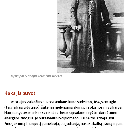
Vyskupas Motiejus Valančius 1850 m.
Koks jis buvo?
Motiejus Valančius buvo stambaus kūno sudėjimo, 164,5 cm ūgio
(tais laikais vidutinio), šatenas mėlynomis akimis, ilgoka nosimi su karpa.
Nuo jaunystės menkos sveikatos, bet neapsakomo ryžto, darbštumo,
energijos žmogus. Jo būta neeilinio diplomato. Tai ne tas atvejis, kai
žmogus nutyli, truputį pameluoja, pagudrauja, nusuka kalbą į šoną ir pan.