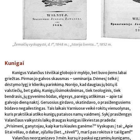
„Žemaičių vyskupystė, d. I“, 1848 m.; „Istorija šventa...“, 1852 m.
Kunigai
Kunigus Valančius tėviškai globojo ir mylėjo, bet buvo jiems labai
griežtas. Pirmas jo galvos skausmas – seminarija. Dėmesį telkė į
dėstymo lygį ir klierikų parinkimą. Norėjo, kad daugiau jų būtų iš
valstiečių, bet gabių. Kunigų išsimokslinimas, tiek teologinis, tiek
bendrasis, jų gyvenimo būdas, elgesys, pareigų atlikimas – apie tai
galvojo dieną naktį. Geruosius girdavo, skatindavo, o prasižengusiems
būdavo negailestingas. Tais laikais Varniuose veikė rokitų vienuolynas,
kuris praktiškai atliko kunigų pataisos namų vaidmenį. Sykį prasižengęs
Valančiaus vaikystės laikų draugas kunigas iškviestas pradeda:
„Prisimeni, ganytojau, kaip kartu kiaules ganėme?“ Vyskupas į tai: „Apie
šitai vėliau, o dabar,
ojčulku
(liet. „tėveli“), marš pas rokitus ir tai ilgam!“
Valančius neorganizavo 3 mėn. kursų ir paskui egzaminų kunigams,