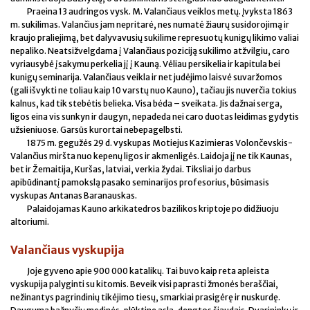
Praeina 13 audringos vysk. M. Valančiaus veiklos metų. Įvyksta 1863
m. sukilimas. Valančius jam nepritarė, nes numatė žiaurų susidorojimą ir
kraujo praliejimą, bet dalyvavusių sukilime represuotų kunigų likimo valiai
nepaliko. Neatsižvelgdama į Valančiaus poziciją sukilimo atžvilgiu, caro
vyriausybė įsakymu perkelia jį į Kauną. Vėliau persikelia ir kapitula bei
kunigų seminarija. Valančiaus veikla ir net judėjimo laisvė suvaržomos
(gali išvykti ne toliau kaip 10 varstų nuo Kauno), tačiau jis nuverčia tokius
kalnus, kad tik stebėtis belieka. Visa bėda – sveikata. Jis dažnai serga,
ligos eina vis sunkyn ir daugyn, nepadeda nei caro duotas leidimas gydytis
užsieniuose. Garsūs kurortai nebepagelbsti.
1875 m. gegužės 29 d. vyskupas Motiejus Kazimieras Volončevskis-
Valančius miršta nuo kepenų ligos ir akmenligės. Laidoja jį ne tik Kaunas,
bet ir Žemaitija, Kuršas, latviai, verkia žydai. Tiksliai jo darbus
apibūdinantį pamokslą pasako seminarijos profesorius, būsimasis
vyskupas Antanas Baranauskas.
Palaidojamas Kauno arkikatedros bazilikos kriptoje po didžiuoju
altoriumi.
Valančiaus vyskupija
Joje gyveno apie 900 000 katalikų. Tai buvo kaip reta apleista
vyskupija palyginti su kitomis. Beveik visi paprasti žmonės beraščiai,
nežinantys pagrindinių tikėjimo tiesų, smarkiai prasigėrę ir nuskurdę.