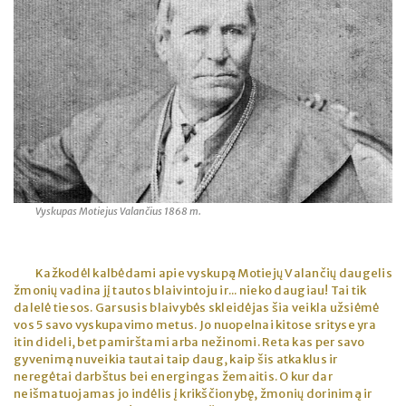
Vyskupas Motiejus Valančius 1868 m.
Kažkodėl kalbėdami apie vyskupą Motiejų Valančių daugelis
žmonių vadina jį tautos blaivintoju ir... nieko daugiau! Tai tik
dalelė tiesos. Garsusis blaivybės skleidėjas šia veikla užsiėmė
vos 5 savo vyskupavimo metus. Jo nuopelnai kitose srityse yra
itin dideli, bet pamirštami arba nežinomi. Reta kas per savo
gyvenimą nuveikia tautai taip daug, kaip šis atkaklus ir
neregėtai darbštus bei energingas žemaitis. O kur dar
neišmatuojamas jo indėlis į krikščionybę, žmonių dorinimą ir