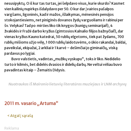
nesusipyktų. O iš kur tas turtas, jei šelpdavo visus, kurie skurdo? Kasmet
vien kailinių nupirkęs išdalydavo per 50. O kur dar įvairios pašalpos
vargšams, ligoninės, kad ir mažos, išlaikymas, mėnesinės pensijos
stokojantiesiems, net piniginės dovanos žydų varguoliams ir rabinui per
šv. Velykas! Tad po mirties liko tik knygos (kunigų seminarijai!), 4
žvakidės ir Fražė darbo kryžius (gimtosios Kalnalio filijos bažnyčiai!), dar
vienas kryžius Kauno katedrai, 50 rublių elgetoms, tiek pat žydams, 700
rublių mišioms už jo vėlę, 1 000 rublių laidotuvėms, o ūkio rakandai, baldai,
paveikslai, ekipažai, 2 arkliai ir 1 karvė – dešimčiai jo giminaičių, viską
pardavus po lygiai.
Buvo valstietis, vadintas „mužikų vyskupu“, toks ir liko. Nedidelio
turto ir kilmės, bet didelės dvasios ir didelių darbų. Ne veltui vėliau buvo
pavadintas kitaip – Žemaitis Didysis.
Nuotraukos iš Maironio lietuvių literatūros muziejaus ir LNM archyvų
2011 m. vasario „Artuma“
< Atgal į sąrašą
Reklama