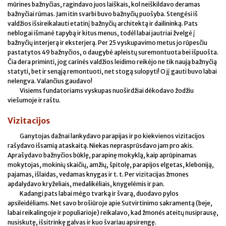
mūrines bažnyčias, ragindavo juos laiškais, kol neiškildavo deramas
bažnyčiai rūmas. Jam itin svarbi buvo bažnyčių puošyba. Stengėsi iš
valdžios išsireikalauti etatinį bažnyčių architektą ir dailininką. Pats
neblogai išmanė tapybą ir kitus menus, todėl labai jautriai žvelgė į
bažnyčių interjerą ir eksterjerą. Per 25 vyskupavimo metus jo rūpesčiu
pastatytos 49 bažnyčios, o daugybė apleistų suremontuota bei išpuošta.
Čia dera priminti, jog carinės valdžios leidimo reikėjo ne tik naują bažnyčią
statyti, bet ir senąją remontuoti, net stogą sulopyti! O jį gauti buvo labai
nelengva. Valančius gaudavo!
Visiems fundatoriams vyskupas nuoširdžiai dėkodavo žodžiu
viešumoje ir raštu.
Vizitacijos
Ganytojas dažnai lankydavo parapijas ir po kiekvienos vizitacijos
rašydavo išsamią ataskaitą. Niekas neprasprūsdavo jam pro akis.
Aprašydavo bažnyčios būklę, parapinę mokyklą, kaip aprūpinamas
mokytojas, mokinių skaičių, amžių, špitolę, parapijos elgetas, kleboniją,
pajamas, išlaidas, vedamas knygas ir t. t. Per vizitacijas žmones
apdalydavo kryželiais, medalikėliais, knygelėmis ir pan.
Kadangi pats labai mėgo tvarką ir švarą, duodavo pylos
apsileidėliams. Net savo brošiūroje apie Sutvirtinimo sakramentą (beje,
labai reikalingoje ir populiarioje) reikalavo, kad žmonės ateitų nusiprausę,
nusiskutę, išsitrinkę galvas ir kuo švariau apsirengę.