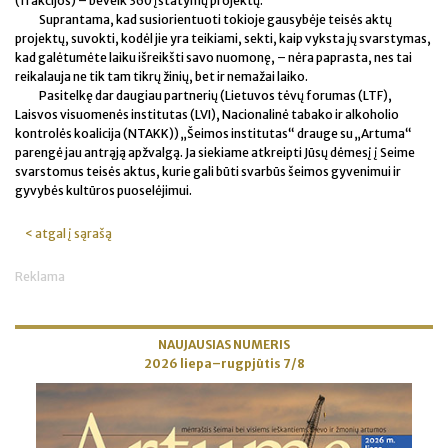
(frakcijos) – beveik 360 įstatymų projektų.
Suprantama, kad susiorientuoti tokioje gausybėje teisės aktų
projektų, suvokti, kodėl jie yra teikiami, sekti, kaip vyksta jų svarstymas,
kad galėtumėte laiku išreikšti savo nuomonę, – nėra paprasta, nes tai
reikalauja ne tik tam tikrų žinių, bet ir nemažai laiko.
Pasitelkę dar daugiau partnerių (Lietuvos tėvų forumas (LTF),
Laisvos visuomenės institutas (LVI), Nacionalinė tabako ir alkoholio
kontrolės koalicija (NTAKK)) „Šeimos institutas“ drauge su „Artuma“
parengė jau antrąją apžvalgą. Ja siekiame atkreipti Jūsų dėmesį į Seime
svarstomus teisės aktus, kurie gali būti svarbūs šeimos gyvenimui ir
gyvybės kultūros puoselėjimui.
< atgal į sąrašą
Reklama
NAUJAUSIAS NUMERIS
2026 liepa–rugpjūtis 7/8