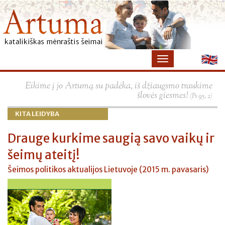
×
Eikime į jo Artumą su padėka, iš džiaugsmo traukime
šlovės giesmes!
(Ps 95, 2)
KITA LEIDYBA
Drauge kurkime saugią savo vaikų ir
šeimų ateitį!
Šeimos politikos aktualijos Lietuvoje (2015 m. pavasaris)