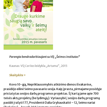
Parengta bendradarbiaujant su VšĮ „Šeimos institutas“
Kaunas: VšĮ
Caritas
leidykla „Artuma“, 2015
Skaitykite >
Kovo 10-ąją, Nepriklausomybės atkūrimo dienos išvakarėse,
prasidėjo eilinė Seimo pavasario sesija. Kaip įprasta, pirmajame posėdyje
pristatytas sesijos darbų programos projektas. Šį kartą jame apie 700
teisės aktų projektų (be lydimųjų). Vyriausybė į sesijos darbų programą
pasiūlė įrašyti 177, Prezidentė Dalia Grybauskaitė – 12, Seimo nariai