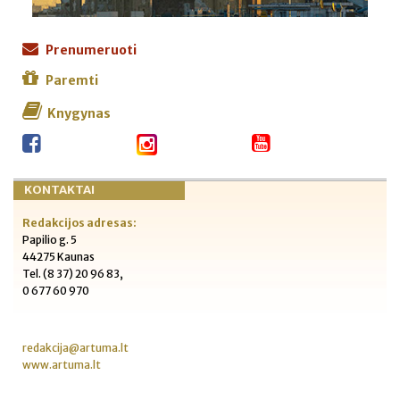
Prenumeruoti
Paremti
Knygynas
KONTAKTAI
Redakcijos adresas:
Papilio g. 5
44275 Kaunas
Tel. (8 37) 20 96 83,
0 677 60 970
redakcija@artuma.lt
www.artuma.lt