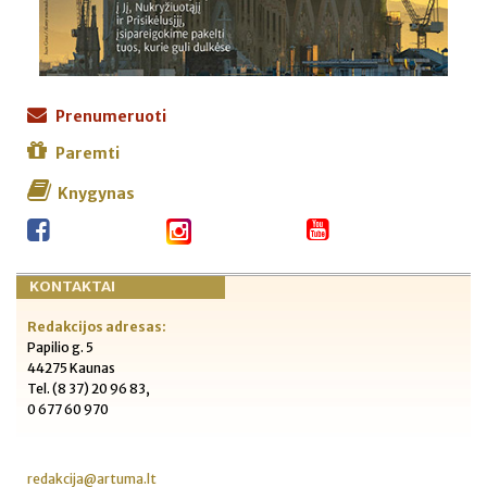
Prenumeruoti
Paremti
Knygynas
KONTAKTAI
Redakcijos adresas:
Papilio g. 5
44275 Kaunas
Tel. (8 37) 20 96 83,
0 677 60 970
redakcija@artuma.lt