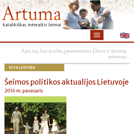
×
Apie tai, kas svarbu gyvenantiems Dievo ir žmonių
artumoje
KITA LEIDYBA
Šeimos politikos aktualijos Lietuvoje
2016 m. pavasaris