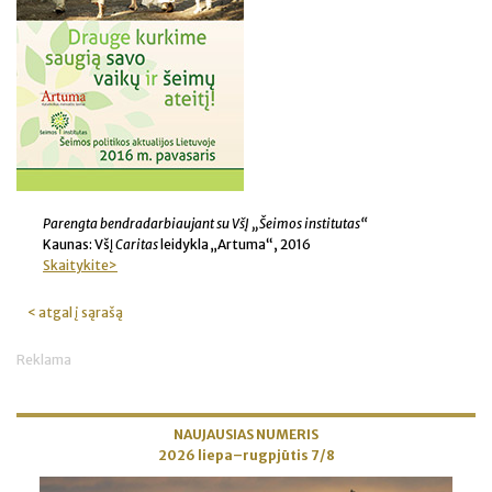
Parengta bendradarbiaujant su VšĮ „Šeimos institutas“
Kaunas: VšĮ
Caritas
leidykla „Artuma“, 2016
Skaitykite>
< atgal į sąrašą
Reklama
NAUJAUSIAS NUMERIS
2026 liepa–rugpjūtis 7/8