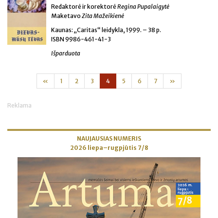
Redaktorė ir korektorė
Regina Pupalaigytė
Maketavo
Zita Mažeikienė
Kaunas: „Caritas“ leidykla, 1999. – 38 p.
ISBN 9986-461-41-3
Išparduota
«
1
2
3
4
5
6
7
»
Reklama
NAUJAUSIAS NUMERIS
2026 liepa–rugpjūtis 7/8