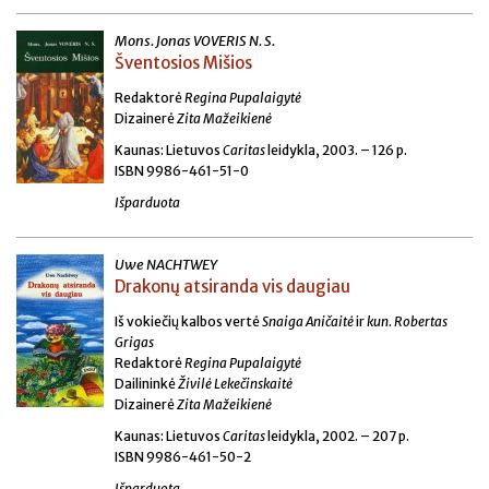
Mons. Jonas VOVERIS N. S.
Šventosios Mišios
Redaktorė
Regina Pupalaigytė
Dizainerė
Zita Mažeikienė
Kaunas: Lietuvos
Caritas
leidykla, 2003. – 126 p.
ISBN 9986-461-51-0
Išparduota
Uwe NACHTWEY
Drakonų atsiranda vis daugiau
Iš vokiečių kalbos vertė
Snaiga Aničaitė
ir
kun. Robertas
Grigas
Redaktorė
Regina Pupalaigytė
Dailininkė
Živilė Lekečinskaitė
Dizainerė
Zita Mažeikienė
Kaunas: Lietuvos
Caritas
leidykla, 2002. – 207 p.
ISBN 9986-461-50-2
Išparduota