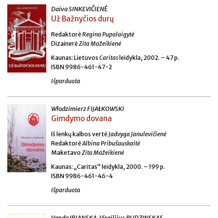
Daiva SINKEVIČIENĖ
Už Bažnyčios durų
Redaktorė
Regina Pupalaigytė
Dizainerė
Zita Mažeikienė
Kaunas: Lietuvos
Caritas
leidykla, 2002. – 47 p.
ISBN 9986-461-47-2
Išparduota
Włodzimierz FIJAŁKOWSKI
Gimdymo dovana
Iš lenkų kalbos vertė
Jadvyga Janulevičienė
Redaktorė
Albina Pribušauskaitė
Maketavo
Zita Mažeikienė
Kaunas: „Caritas“ leidykla, 2000. – 199 p.
ISBN 9986-461-46-4
Išparduota
Vanda IBIANSKA, Virgilijus RUDZINSKAS