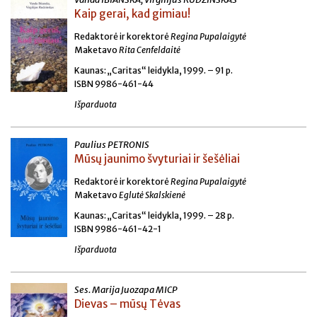
Kaip gerai, kad gimiau!
Redaktorė ir korektorė
Regina Pupalaigytė
Maketavo
Rita Cenfeldaitė
Kaunas: „Caritas“ leidykla, 1999. – 91 p.
ISBN 9986-461-44
Išparduota
Paulius PETRONIS
Mūsų jaunimo švyturiai ir šešėliai
Redaktorė ir korektorė
Regina Pupalaigytė
Maketavo
Eglutė Skalskienė
Kaunas: „Caritas“ leidykla, 1999. – 28 p.
ISBN 9986-461-42-1
Išparduota
Ses. Marija Juozapa MICP
Dievas – mūsų Tėvas