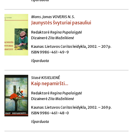
Mons. Jonas VOVERIS N. S.
Jaunystės švyturiai pasauliui
Redaktorė
Regina Pupalaigytė
Dizainerė
Zita Mažeikienė
Kaunas: Lietuvos
Caritas
leidykla, 2002. – 207 p.
ISBN 9986-461-49-9
Išparduota
Stasė KISIELIENĖ
Kaip nepamiršti...
Redaktorė
Regina Pupalaigytė
Dizainerė
Zita Mažeikienė
Kaunas: Lietuvos
Caritas
leidykla, 2002. – 269 p.
ISBN 9986-461-48-0
Išparduota