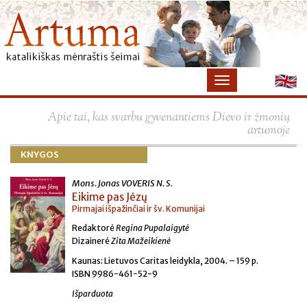
×
Apie tai, kas svarbu gyvenantiems Dievo ir žmonių
artumoje
KNYGOS
Mons. Jonas VOVERIS N. S.
Eikime pas Jėzų
Pirmajai išpažinčiai ir šv. Komunijai
Redaktorė
Regina Pupalaigytė
Dizainerė
Zita Mažeikienė
Kaunas: Lietuvos Caritas leidykla, 2004. – 159 p.
ISBN 9986-461-52-9
Išparduota