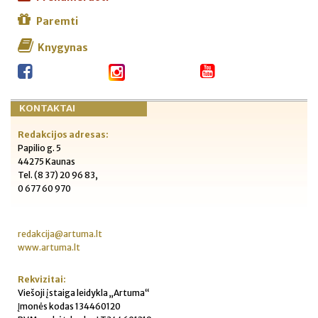
Paremti
Knygynas
KONTAKTAI
Redakcijos adresas:
Papilio g. 5
44275 Kaunas
Tel. (8 37) 20 96 83,
0 677 60 970
redakcija@artuma.lt
www.artuma.lt
Rekvizitai:
Viešoji įstaiga leidykla „Artuma“
Įmonės kodas 134460120