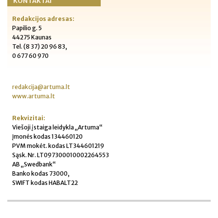
KONTAKTAI
Redakcijos adresas:
Papilio g. 5
44275 Kaunas
Tel. (8 37) 20 96 83,
0 677 60 970
redakcija@artuma.lt
www.artuma.lt
Rekvizitai:
Viešoji įstaiga leidykla „Artuma“
Įmonės kodas 134460120
PVM mokėt. kodas LT344601219
Sąsk. Nr. LT097300010002264553
AB „Swedbank“
Banko kodas 73000,
SWIFT kodas HABALT22