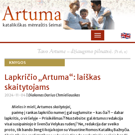
×
Tavo Artume – džiaugsmo pilnatvė.
(Ps 16, 11)
KNYGOS
Lapkričio „Artuma“: laiškas
skaitytojams
2024-11-04
| Diakonas Darius Chmieliauskas
Mielos ir mieli,
Artumos
skaitytojai,
paėmę į rankas lapkričio numerį gal suglumsite – kas čia?! – dabar
lapkritis, o viršelyje – Prisikėlimas?! Nustebsite: gal
Artumos
redakcija
visai susipainiojo ir švenčia Velykas rudenį? Ne, redakcija dar sveiko
proto, tik bando žengti koja kojon su Visuotine Romos Katalikų Bažnyčia.