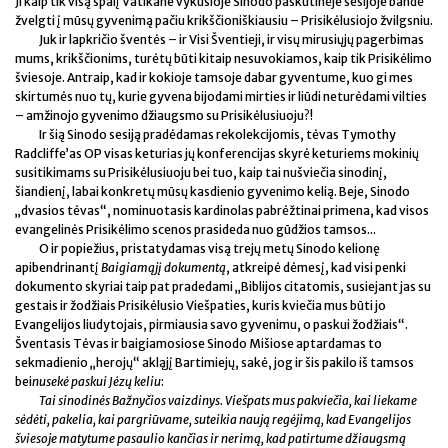
Ji kaip tik visą spalį Vatikane vykusioje Sinodo paskutinėje sesijoje bandė
žvelgti į mūsų gyvenimą pačiu krikščioniškiausiu – Prisikėlusiojo žvilgsniu.
Juk ir lapkričio šventės – ir Visi Šventieji, ir visų mirusiųjų pagerbimas
mums, krikščionims, turėtų būti kitaip nesuvokiamos, kaip tik Prisikėlimo
šviesoje. Antraip, kad ir kokioje tamsoje dabar gyventume, kuo gi mes
skirtumės nuo tų, kurie gyvena bijodami mirties ir liūdi neturėdami vilties
– amžinojo gyvenimo džiaugsmo su Prisikėlusiuoju?!
Ir šią Sinodo sesiją pradėdamas rekolekcijomis, tėvas Tymothy
Radcliffe’as OP visas keturias jų konferencijas skyrė keturiems mokinių
susitikimams su Prisikėlusiuoju bei tuo, kaip tai nušviečia sinodinį,
šiandienį, labai konkretų mūsų kasdienio gyvenimo kelią. Beje, Sinodo
„dvasios tėvas“, nominuotasis kardinolas pabrėžtinai primena, kad visos
evangelinės Prisikėlimo scenos prasideda nuo gūdžios tamsos...
O ir popiežius, pristatydamas visą trejų metų Sinodo kelionę
apibendrinantį
Baigiamąjį dokumentą
, atkreipė dėmesį, kad visi penki
dokumento skyriai taip pat pradedami „Biblijos citatomis, susiejant jas su
gestais ir žodžiais Prisikėlusio Viešpaties, kuris kviečia mus būti jo
Evangelijos liudytojais, pirmiausia savo gyvenimu, o paskui žodžiais“.
Šventasis Tėvas ir baigiamosiose Sinodo Mišiose aptardamas to
sekmadienio „herojų“ akląjį Bartimiejų, sakė, jog ir šis pakilo iš tamsos
bei
nusekė paskui Jėzų keliu
:
Tai sinodinės Bažnyčios vaizdinys. Viešpats mus pakviečia, kai liekame
sėdėti, pakelia, kai pargriūvame, suteikia naują regėjimą, kad Evangelijos
šviesoje matytume pasaulio kančias ir nerimą, kad patirtume džiaugsmą