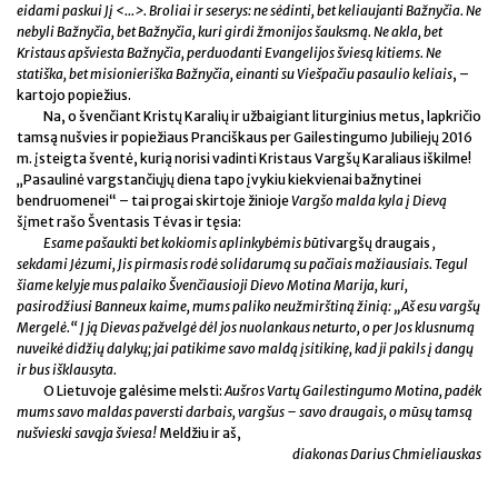
eidami paskui Jį <...>. Broliai ir seserys: ne sėdinti, bet keliaujanti Bažnyčia. Ne
nebyli Bažnyčia, bet Bažnyčia, kuri girdi žmonijos šauksmą. Ne akla, bet
Kristaus apšviesta Bažnyčia, perduodanti Evangelijos šviesą kitiems. Ne
statiška, bet misionieriška Bažnyčia, einanti su Viešpačiu pasaulio keliais
, –
kartojo popiežius.
Na, o švenčiant Kristų Karalių ir užbaigiant liturginius metus, lapkričio
tamsą nušvies ir popiežiaus Pranciškaus per Gailestingumo Jubiliejų 2016
m. įsteigta šventė, kurią norisi vadinti Kristaus Vargšų Karaliaus iškilme!
„Pasaulinė vargstančiųjų diena tapo įvykiu kiekvienai bažnytinei
bendruomenei“ – tai progai skirtoje žinioje
Vargšo malda kyla į Dievą
šįmet rašo Šventasis Tėvas ir tęsia:
Esame pašaukti bet kokiomis aplinkybėmis būti
vargšų draugais
,
sekdami Jėzumi, Jis pirmasis rodė solidarumą su pačiais mažiausiais. Tegul
šiame kelyje mus palaiko Švenčiausioji Dievo Motina Marija, kuri,
pasirodžiusi Banneux kaime, mums paliko neužmirštiną žinią: „Aš esu vargšų
Mergelė.“ Į ją Dievas pažvelgė dėl jos nuolankaus neturto, o per Jos klusnumą
nuveikė didžių dalykų; jai patikime savo maldą įsitikinę, kad ji pakils į dangų
ir bus išklausyta.
O Lietuvoje galėsime melsti:
Aušros Vartų Gailestingumo Motina, padėk
mums savo maldas paversti darbais, vargšus
– savo draugais, o mūsų tamsą
nušvieski savąja šviesa!
Meldžiu ir aš,
diakonas Darius Chmieliauskas