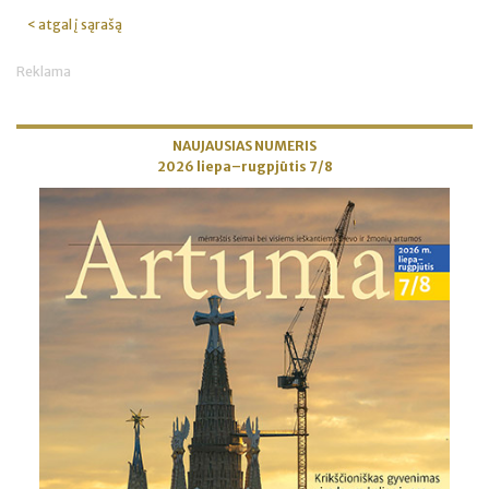
< atgal į sąrašą
Reklama
NAUJAUSIAS NUMERIS
2026 liepa–rugpjūtis 7/8